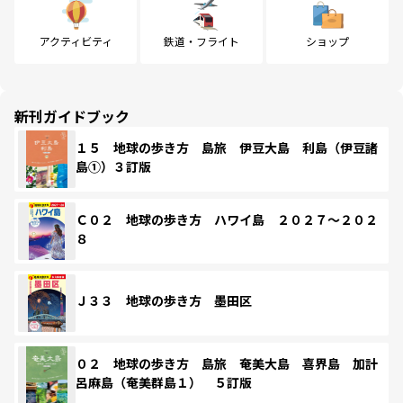
アクティビティ
鉄道・フライト
ショップ
新刊ガイドブック
１５ 地球の歩き方 島旅 伊豆大島 利島（伊豆諸
島①）３訂版
Ｃ０２ 地球の歩き方 ハワイ島 ２０２７～２０２
８
Ｊ３３ 地球の歩き方 墨田区
０２ 地球の歩き方 島旅 奄美大島 喜界島 加計
呂麻島（奄美群島１） ５訂版