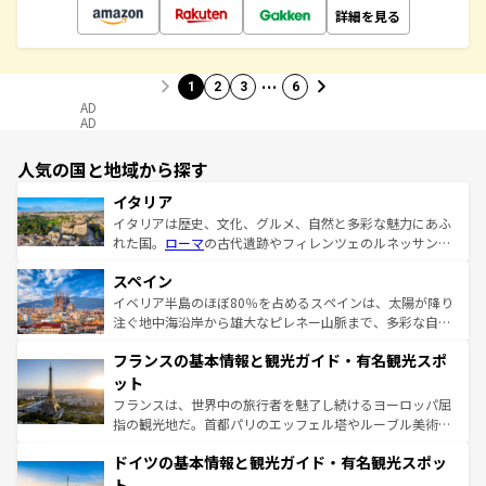
詳細を見る
…
1
2
3
6
AD
AD
人気の国と地域から探す
イタリア
イタリアは歴史、文化、グルメ、自然と多彩な魅力にあふ
れた国。
ローマ
の古代遺跡やフィレンツェのルネッサンス
美術、ヴェネツィアの運河など、歴史あるスポットはもち
スペイン
ろん、トスカーナの美しい田園風景やアマルフィ海岸の絶
景など、自然景観も見逃せない。観光の合間には、本場の
イベリア半島のほぼ80％を占めるスペインは、太陽が降り
ピザやパスタなど、絶品のイタリア料理を堪能することも
注ぐ地中海沿岸から雄大なピレネー山脈まで、多彩な自然
できる。朝目覚めてから夜眠るまで、すべての瞬間を楽し
と文化が詰まったヨーロッパ屈指の旅行先だ。多様な地域
フランスの基本情報と観光ガイド・有名観光スポ
ませてくれるイタリアで、忘れられない旅をしてみよう！
文化が根付くこの国では、情熱的なフラメンコ、熱気あふ
なお、新着のイタリア情報は
コンテンツ一覧
を参照してほ
れる闘牛、そして美味しいタパスが生活の一部となってい
ット
しい。
る。首都マドリードの洗練された雰囲気や、バルセロナの
フランスは、世界中の旅行者を魅了し続けるヨーロッパ屈
アートに溢れた街角から、地方では古代ローマ遺跡や中世
指の観光地だ。首都パリのエッフェル塔やルーブル美術館
の城塞都市、穏やかなビーチリゾートまで多彩な表情を見
といった象徴的なスポットから、田舎町の古風な美しさま
せる。地方によって風土や気候が異なるスペインはその個
ドイツの基本情報と観光ガイド・有名観光スポッ
で、幅広い魅力が詰まっている。華麗な宮殿、歴史的な大
性で訪れる人を魅了する。 なお、新着のスペイン情報は
コ
聖堂、美しいビーチ、そして豊かな自然が、訪れる者を心
ト