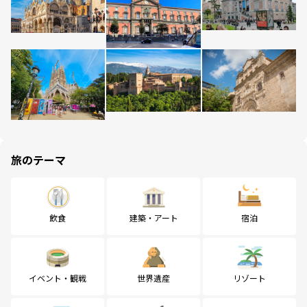
旅のテーマ
飲食
建築・アート
宿泊
イベント・観戦
世界遺産
リゾート