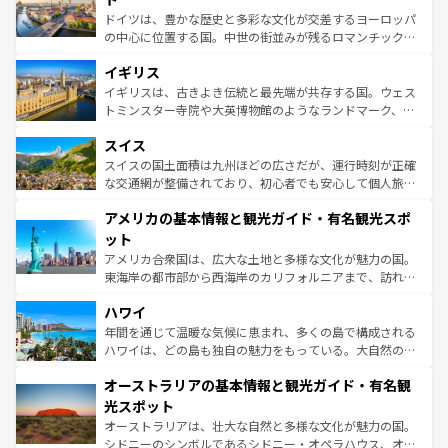
ンテンツ一覧
を参照してほしい。
から魅了する。また、フランスは美食の国としても知ら
ドイツは、豊かな歴史と多彩な文化が交差するヨーロッパ
れ、フランス料理はユネスコ無形文化遺産にも登録されて
の中心に位置する国。中世の街並みが残るロマンチック街
いる。シャンパンの発祥地であるランス、プロヴァンスの
道から、未来を先取りするようなモダンな都市まで多様な
香り高いラベンダー畑など、多彩な楽しみ方が可能だ。さ
イギリス
顔を持つこの国は、どこを歩いても飽きることがない。ベ
らに、パリ以外の地域にも魅力が溢れており、どの街角に
ルリンの文化的活気、バイエルン州のアルプスの絶景、そ
イギリスは、古きよき伝統と最先端が共存する国。ウェス
も豊かな歴史と文化が息づいている。パリ以外の個性あふ
してライン川沿いのワイン畑といった風景は必見。ビール
トミンスター寺院や大英博物館のようなランドマーク、歴
れる地方に足を運ぶとそれぞれで全く異なる文化を体験で
とソーセージを味わいながら地元の人と過ごす楽しい時間
史ある大学都市、美しい丘陵地帯や牧歌的な風景など、エ
きるだろう。 なお、新着のフランス情報は
コンテンツ一覧
スイス
は、お酒好きな人にはぜひ体験してほしい。 なお、新着の
リアごとに異なる魅力がある。また、優雅なアフタヌーン
を参照してほしい。
ドイツ情報は
コンテンツ一覧
を参照してほしい。
ティー、ビール好きにはたまらない英国パブ、サッカー観
スイスの国土面積は九州ほどの広さだが、運行時刻が正確
戦など、本場だからこそできる体験も豊富。イギリスを旅
な交通網が整備されており、初心者でも安心して個人旅行
して楽しみつくそう。 なお、新着のイギリス情報は
コンテ
を楽しめる。日本同様に時刻表どおりの旅が可能だ。中世
アメリカの基本情報と観光ガイド・有名観光スポ
ンツ一覧
を参照してほしい。
の建物がそのまま残る町や、スイスならではのユニークな
博物館もあり、アルプス観光だけでなく町歩きも満喫する
ット
ことができる。国民の所得が高いため物価も高いが、旅行
アメリカ合衆国は、広大な土地と多様な文化が魅力の国。
者向けの交通パス提供のサービスもあり、うまく活用すれ
東海岸の都市部から西海岸のカリフォルニアまで、訪れる
ば市内交通費無料で観光を楽しむこともできる。 なお、新
場所ごとに異なる風景と体験が待っている。ニューヨーク
着のスイス情報は
コンテンツ一覧
を参照してほしい。
ハワイ
のような巨大都市は、観光、ショッピング、エンターテイ
ンメントが詰まった刺激的なスポットだ。一方、アメリカ
年間を通じて温暖な気候に恵まれ、多くの島で構成される
西部には大自然が広がり、グランドキャニオンやイエロー
ハワイは、どの島も独自の魅力をもっている。大自然の神
ストーン国立公園といった絶景が堪能できる。さらに、南
秘を感じたいなら、火山が生み出した壮大な景観を誇るハ
オーストラリアの基本情報と観光ガイド・有名観
部のニューオーリンズでは、音楽と美食が融合した独特の
ワイ島は見逃せない。また、定番の観光地といえばオアフ
文化が魅力。旅行者はアメリカの各地域で異なる魅力を楽
島だが、静かな自然を求めるならマウイ島やカウアイ島が
光スポット
しみながら、その多様性と豊かな歴史を感じることができ
おすすめ。エメラルドグリーンに輝く海をはじめ、豊かな
オーストラリアは、壮大な自然と多様な文化が魅力の国。
るだろう。車でのロードトリップや列車の旅も、アメリカ
文化や歴史が息づいている。「アロハスピリット」と呼ば
シドニーのシンボルであるシドニー・オペラハウス、オー