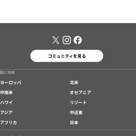
コミュニティを見る
国と地域
ヨーロッパ
北米
中南米
オセアニア
ハワイ
リゾート
アジア
中近東
アフリカ
日本