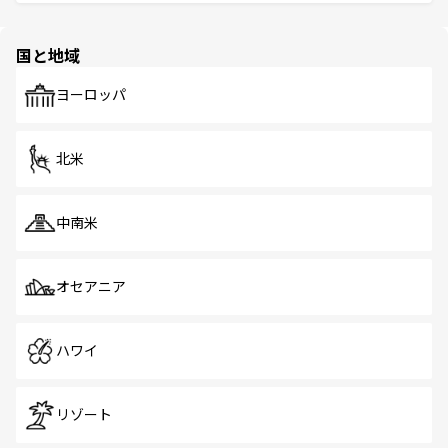
ける。 なお、新着のタイ情報は
コンテンツ一覧
を参照して
そう。 なお、新着の香港情報は
コンテンツ一覧
を参照して
と伝統を感じられるエスニックタウン、多数の緑豊かな公
ほしい。
ほしい。
園や自然保護区など、自然が調和した近代的な景観と文化
の多様性あふれるカラフルな町は、どこを歩いても新しい
国と地域
発見がある。さらに、治安のよさや充実した公共交通機関
も、旅行者にとっては魅力的なポイント。グルメも豊富
で、ホーカーズは地元の風情を楽しめる外せないスポット
ヨーロッパ
だ。訪れる人を飽きさせないシンガポールで、多様な魅力
を体感しよう。 なお、新着のシンガポール情報は
コンテン
ツ一覧
を参照してほしい。
北米
中南米
オセアニア
ハワイ
リゾート