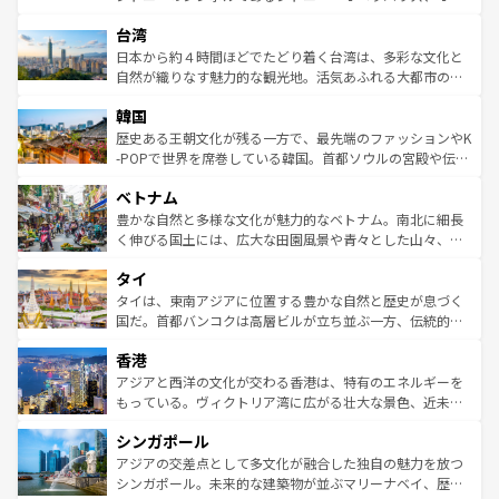
ならではの贅沢な旅のスタイルだ。 なお、新着のアメリカ
れるおもてなしの心で訪れる人々を迎えてくれるハワイの
ストラリア東海岸北部に広がる大サンゴ礁地帯グレートバ
情報は
コンテンツ一覧
を参照してほしい。
人々、おいしいローカルフードやハワイアンミュージッ
台湾
リアリーフや大陸中央部にそびえるウルル（エアーズロッ
ク、伝統的なフラダンスなど、すべてがハワイの魅力を彩
ク）、タスマニアの美しい原生林やケアンズの熱帯雨林な
日本から約４時間ほどでたどり着く台湾は、多彩な文化と
っている。訪れるたびに新しい発見と感動が待っているハ
ど、見どころがたくさん。また、カフェやワイン、オージ
自然が織りなす魅力的な観光地。活気あふれる大都市の台
ワイを、存分に味わってほしい。 なお、新着のハワイ情報
ービーフなどの食文化も豊かで、美味しいものであふれて
北やノスタルジックな町並みが人気な九份（ジォウフェ
は
コンテンツ一覧
を参照してほしい。
韓国
いる。アクティビティも充実しており、サーフィンやダイ
ン）、静ひつな山岳地帯である台湾東部など、都市の喧騒
ビング、ハイキングなど、アウトドア好きにはたまらな
と山間の静けさが共存しており、訪れる人に新しい発見と
歴史ある王朝文化が残る一方で、最先端のファッションやK
い。オーストラリアの多彩な魅力を存分に味わいつくそ
驚きをもたらしてくれる。また、奥深い台湾の食文化も魅
-POPで世界を席巻している韓国。首都ソウルの宮殿や伝統
う。 なお、新着のオーストラリア情報は
コンテンツ一覧
を
力で、夜市などの屋台グルメから高級料理、ヘルシーで美
家屋が並ぶエリアでは韓国の歴史と文化に浸ることがで
参照してほしい。
ベトナム
容にもいいと評判のスイーツなど、バラエティ豊かな料理
き、地方に足を延ばせば四季折々の自然美を楽しむことが
が味わえる。 なお、新着の台湾情報は
コンテンツ一覧
を参
できる。そして、キムチや焼肉、絶品のストリートフード
豊かな自然と多様な文化が魅力的なベトナム。南北に細長
照してほしい。
まで、さまざまな韓国料理が待っている。夜には、韓国な
く伸びる国土には、広大な田園風景や青々とした山々、世
らではのナイトライフも堪能できる。あたたかいホスピタ
界遺産に登録された壮大な自然景観が点在し、都市部では
タイ
リティに包まれながら、韓国の多彩な魅力を心ゆくまで味
急速な発展と共に伝統が息づく。ハノイの古い町並みやホ
わってみてほしい。 なお、新着の韓国情報は
コンテンツ一
ーチミン市のフランス統治時代の建物も、独特の雰囲気を
タイは、東南アジアに位置する豊かな自然と歴史が息づく
覧
を参照してほしい。
醸し出している。また、バラエティの豊かさとおいしさで
国だ。首都バンコクは高層ビルが立ち並ぶ一方、伝統的な
世界中の食通を魅了してやまないベトナム料理も魅力のひ
寺院や市場がいたるところに点在し、古きよき文化と現代
香港
とつ。フォーやバインミー、ベトナムコーヒーなどは、ぜ
の活気が交差している。北部ではチェンマイなどの山岳地
ひ現地で味わいたい。どの地域を訪れてもあたたかい人々
帯で自然と触れ合い、南部ではプーケットやクラビの美し
アジアと西洋の文化が交わる香港は、特有のエネルギーを
が旅行者を迎えてくれるので、きっと忘れられない旅にな
いビーチでリゾート気分を楽しむことができる。タイ料理
もっている。ヴィクトリア湾に広がる壮大な景色、近未来
るはずだ。 なお、新着のベトナム情報は
コンテンツ一覧
を
は世界的に有名で、屋台から高級レストランまで味覚を刺
的なアートスポット、そして歴史と現代が融合した町並
参照してほしい。
シンガポール
激する。気候は一年中温暖で、どの季節にも異なる楽しみ
み、どこを訪れても感動するはず。観光スポットが密集し
が待っている。親しみやすいタイの人々、仏教を中心とし
ており、効率よく見どころを回れるのも魅力。息をのむよ
アジアの交差点として多文化が融合した独自の魅力を放つ
た文化、そして多様な観光資源が、訪れる旅人を魅了し続
うな絶景から文化的な体験まで、香港を存分に楽しみ尽く
シンガポール。未来的な建築物が並ぶマリーナベイ、歴史