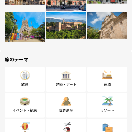
旅のテーマ
飲食
建築・アート
宿泊
イベント・観戦
世界遺産
リゾート