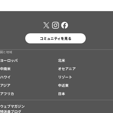
コミュニティを見る
国と地域
ヨーロッパ
北米
中南米
オセアニア
ハワイ
リゾート
アジア
中近東
アフリカ
日本
ウェブマガジン
特派員ブログ