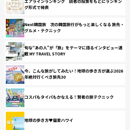
エアラインランキング 読者の投票をもとにランキン
グ形式で発表
Next韓国旅 次の韓国旅行がもっと楽しくなる 旅先・
グルメ・テクニック
旬な“あの人”が「旅」をテーマに語るインタビュー連
載 MY TRAVEL STORY
今、こんな旅がしてみたい！地球の歩き方が選ぶ2026
年絶対行くべき旅先30
コスパもタイパもかなえる！賢者の旅テクニック
地球の歩き方♥偏愛ハワイ