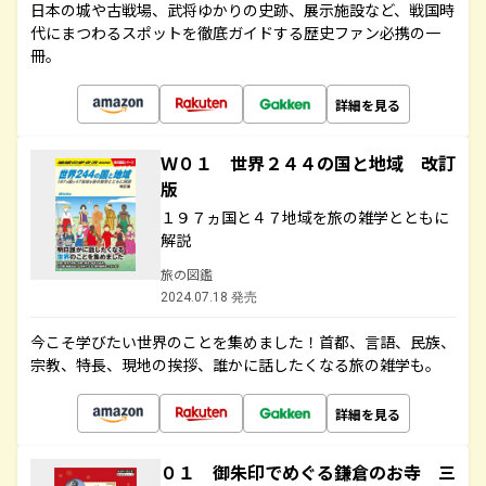
日本の城や古戦場、武将ゆかりの史跡、展示施設など、戦国時
代にまつわるスポットを徹底ガイドする歴史ファン必携の一
冊。
詳細を見る
Ｗ０１ 世界２４４の国と地域 改訂
版
１９７ヵ国と４７地域を旅の雑学とともに
解説
旅の図鑑
2024.07.18 発売
今こそ学びたい世界のことを集めました！首都、言語、民族、
宗教、特長、現地の挨拶、誰かに話したくなる旅の雑学も。
詳細を見る
０１ 御朱印でめぐる鎌倉のお寺 三