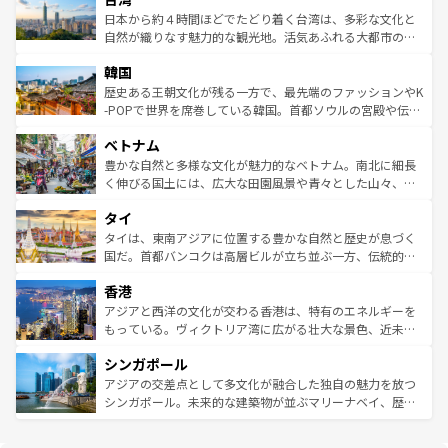
情報は
コンテンツ一覧
を参照してほしい。
人々、おいしいローカルフードやハワイアンミュージッ
ク）、タスマニアの美しい原生林やケアンズの熱帯雨林な
日本から約４時間ほどでたどり着く台湾は、多彩な文化と
ク、伝統的なフラダンスなど、すべてがハワイの魅力を彩
ど、見どころがたくさん。また、カフェやワイン、オージ
自然が織りなす魅力的な観光地。活気あふれる大都市の台
っている。訪れるたびに新しい発見と感動が待っているハ
ービーフなどの食文化も豊かで、美味しいものであふれて
北やノスタルジックな町並みが人気な九份（ジォウフェ
ワイを、存分に味わってほしい。 なお、新着のハワイ情報
韓国
いる。アクティビティも充実しており、サーフィンやダイ
ン）、静ひつな山岳地帯である台湾東部など、都市の喧騒
は
コンテンツ一覧
を参照してほしい。
ビング、ハイキングなど、アウトドア好きにはたまらな
と山間の静けさが共存しており、訪れる人に新しい発見と
歴史ある王朝文化が残る一方で、最先端のファッションやK
い。オーストラリアの多彩な魅力を存分に味わいつくそ
驚きをもたらしてくれる。また、奥深い台湾の食文化も魅
-POPで世界を席巻している韓国。首都ソウルの宮殿や伝統
う。 なお、新着のオーストラリア情報は
コンテンツ一覧
を
力で、夜市などの屋台グルメから高級料理、ヘルシーで美
家屋が並ぶエリアでは韓国の歴史と文化に浸ることがで
参照してほしい。
ベトナム
容にもいいと評判のスイーツなど、バラエティ豊かな料理
き、地方に足を延ばせば四季折々の自然美を楽しむことが
が味わえる。 なお、新着の台湾情報は
コンテンツ一覧
を参
できる。そして、キムチや焼肉、絶品のストリートフード
豊かな自然と多様な文化が魅力的なベトナム。南北に細長
照してほしい。
まで、さまざまな韓国料理が待っている。夜には、韓国な
く伸びる国土には、広大な田園風景や青々とした山々、世
らではのナイトライフも堪能できる。あたたかいホスピタ
界遺産に登録された壮大な自然景観が点在し、都市部では
タイ
リティに包まれながら、韓国の多彩な魅力を心ゆくまで味
急速な発展と共に伝統が息づく。ハノイの古い町並みやホ
わってみてほしい。 なお、新着の韓国情報は
コンテンツ一
ーチミン市のフランス統治時代の建物も、独特の雰囲気を
タイは、東南アジアに位置する豊かな自然と歴史が息づく
覧
を参照してほしい。
醸し出している。また、バラエティの豊かさとおいしさで
国だ。首都バンコクは高層ビルが立ち並ぶ一方、伝統的な
世界中の食通を魅了してやまないベトナム料理も魅力のひ
寺院や市場がいたるところに点在し、古きよき文化と現代
香港
とつ。フォーやバインミー、ベトナムコーヒーなどは、ぜ
の活気が交差している。北部ではチェンマイなどの山岳地
ひ現地で味わいたい。どの地域を訪れてもあたたかい人々
帯で自然と触れ合い、南部ではプーケットやクラビの美し
アジアと西洋の文化が交わる香港は、特有のエネルギーを
が旅行者を迎えてくれるので、きっと忘れられない旅にな
いビーチでリゾート気分を楽しむことができる。タイ料理
もっている。ヴィクトリア湾に広がる壮大な景色、近未来
るはずだ。 なお、新着のベトナム情報は
コンテンツ一覧
を
は世界的に有名で、屋台から高級レストランまで味覚を刺
的なアートスポット、そして歴史と現代が融合した町並
参照してほしい。
シンガポール
激する。気候は一年中温暖で、どの季節にも異なる楽しみ
み、どこを訪れても感動するはず。観光スポットが密集し
が待っている。親しみやすいタイの人々、仏教を中心とし
ており、効率よく見どころを回れるのも魅力。息をのむよ
アジアの交差点として多文化が融合した独自の魅力を放つ
た文化、そして多様な観光資源が、訪れる旅人を魅了し続
うな絶景から文化的な体験まで、香港を存分に楽しみ尽く
シンガポール。未来的な建築物が並ぶマリーナベイ、歴史
ける。 なお、新着のタイ情報は
コンテンツ一覧
を参照して
そう。 なお、新着の香港情報は
コンテンツ一覧
を参照して
と伝統を感じられるエスニックタウン、多数の緑豊かな公
ほしい。
ほしい。
園や自然保護区など、自然が調和した近代的な景観と文化