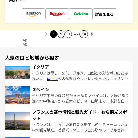
島旅へ。
詳細を見る
…
1
2
3
14
AD
AD
人気の国と地域から探す
イタリア
イタリアは歴史、文化、グルメ、自然と多彩な魅力にあふ
れた国。
ローマ
の古代遺跡やフィレンツェのルネッサンス
美術、ヴェネツィアの運河など、歴史あるスポットはもち
スペイン
ろん、トスカーナの美しい田園風景やアマルフィ海岸の絶
景など、自然景観も見逃せない。観光の合間には、本場の
イベリア半島のほぼ80％を占めるスペインは、太陽が降り
ピザやパスタなど、絶品のイタリア料理を堪能することも
注ぐ地中海沿岸から雄大なピレネー山脈まで、多彩な自然
できる。朝目覚めてから夜眠るまで、すべての瞬間を楽し
と文化が詰まったヨーロッパ屈指の旅行先だ。多様な地域
フランスの基本情報と観光ガイド・有名観光スポ
ませてくれるイタリアで、忘れられない旅をしてみよう！
文化が根付くこの国では、情熱的なフラメンコ、熱気あふ
なお、新着のイタリア情報は
コンテンツ一覧
を参照してほ
れる闘牛、そして美味しいタパスが生活の一部となってい
ット
しい。
る。首都マドリードの洗練された雰囲気や、バルセロナの
フランスは、世界中の旅行者を魅了し続けるヨーロッパ屈
アートに溢れた街角から、地方では古代ローマ遺跡や中世
指の観光地だ。首都パリのエッフェル塔やルーブル美術館
の城塞都市、穏やかなビーチリゾートまで多彩な表情を見
といった象徴的なスポットから、田舎町の古風な美しさま