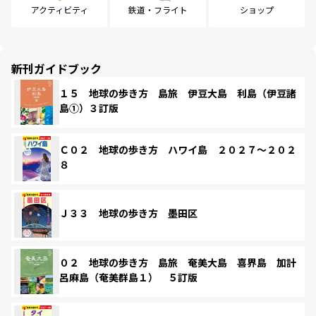
アクティビティ
鉄道・フライト
ショップ
新刊ガイドブック
１５ 地球の歩き方 島旅 伊豆大島 利島（伊豆諸
島①）３訂版
Ｃ０２ 地球の歩き方 ハワイ島 ２０２７～２０２
８
Ｊ３３ 地球の歩き方 墨田区
０２ 地球の歩き方 島旅 奄美大島 喜界島 加計
呂麻島（奄美群島１） ５訂版