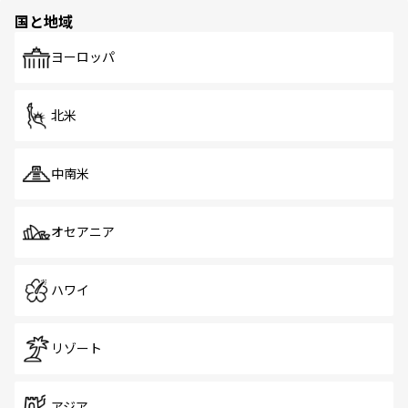
の多様性あふれるカラフルな町は、どこを歩いても新しい
国と地域
発見がある。さらに、治安のよさや充実した公共交通機関
も、旅行者にとっては魅力的なポイント。グルメも豊富
で、ホーカーズは地元の風情を楽しめる外せないスポット
ヨーロッパ
だ。訪れる人を飽きさせないシンガポールで、多様な魅力
を体感しよう。 なお、新着のシンガポール情報は
コンテン
ツ一覧
を参照してほしい。
北米
中南米
オセアニア
ハワイ
リゾート
アジア