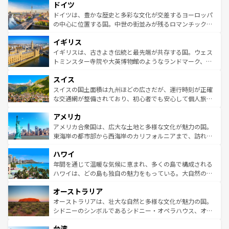
せる。地方によって風土や気候が異なるスペインはその個
ドイツ
で、幅広い魅力が詰まっている。華麗な宮殿、歴史的な大
性で訪れる人を魅了する。 なお、新着のスペイン情報は
コ
聖堂、美しいビーチ、そして豊かな自然が、訪れる者を心
ドイツは、豊かな歴史と多彩な文化が交差するヨーロッパ
ンテンツ一覧
を参照してほしい。
から魅了する。また、フランスは美食の国としても知ら
の中心に位置する国。中世の街並みが残るロマンチック街
れ、フランス料理はユネスコ無形文化遺産にも登録されて
道から、未来を先取りするようなモダンな都市まで多様な
イギリス
いる。シャンパンの発祥地であるランス、プロヴァンスの
顔を持つこの国は、どこを歩いても飽きることがない。ベ
香り高いラベンダー畑など、多彩な楽しみ方が可能だ。さ
ルリンの文化的活気、バイエルン州のアルプスの絶景、そ
イギリスは、古きよき伝統と最先端が共存する国。ウェス
らに、パリ以外の地域にも魅力が溢れており、どの街角に
してライン川沿いのワイン畑といった風景は必見。ビール
トミンスター寺院や大英博物館のようなランドマーク、歴
も豊かな歴史と文化が息づいている。パリ以外の個性あふ
とソーセージを味わいながら地元の人と過ごす楽しい時間
史ある大学都市、美しい丘陵地帯や牧歌的な風景など、エ
れる地方に足を運ぶとそれぞれで全く異なる文化を体験で
スイス
は、お酒好きな人にはぜひ体験してほしい。 なお、新着の
リアごとに異なる魅力がある。また、優雅なアフタヌーン
きるだろう。 なお、新着のフランス情報は
コンテンツ一覧
ドイツ情報は
コンテンツ一覧
を参照してほしい。
ティー、ビール好きにはたまらない英国パブ、サッカー観
スイスの国土面積は九州ほどの広さだが、運行時刻が正確
を参照してほしい。
戦など、本場だからこそできる体験も豊富。イギリスを旅
な交通網が整備されており、初心者でも安心して個人旅行
して楽しみつくそう。 なお、新着のイギリス情報は
コンテ
を楽しめる。日本同様に時刻表どおりの旅が可能だ。中世
アメリカ
ンツ一覧
を参照してほしい。
の建物がそのまま残る町や、スイスならではのユニークな
博物館もあり、アルプス観光だけでなく町歩きも満喫する
アメリカ合衆国は、広大な土地と多様な文化が魅力の国。
ことができる。国民の所得が高いため物価も高いが、旅行
東海岸の都市部から西海岸のカリフォルニアまで、訪れる
者向けの交通パス提供のサービスもあり、うまく活用すれ
場所ごとに異なる風景と体験が待っている。ニューヨーク
ハワイ
ば市内交通費無料で観光を楽しむこともできる。 なお、新
のような巨大都市は、観光、ショッピング、エンターテイ
着のスイス情報は
コンテンツ一覧
を参照してほしい。
ンメントが詰まった刺激的なスポットだ。一方、アメリカ
年間を通じて温暖な気候に恵まれ、多くの島で構成される
西部には大自然が広がり、グランドキャニオンやイエロー
ハワイは、どの島も独自の魅力をもっている。大自然の神
ストーン国立公園といった絶景が堪能できる。さらに、南
秘を感じたいなら、火山が生み出した壮大な景観を誇るハ
オーストラリア
部のニューオーリンズでは、音楽と美食が融合した独特の
ワイ島は見逃せない。また、定番の観光地といえばオアフ
文化が魅力。旅行者はアメリカの各地域で異なる魅力を楽
島だが、静かな自然を求めるならマウイ島やカウアイ島が
オーストラリアは、壮大な自然と多様な文化が魅力の国。
しみながら、その多様性と豊かな歴史を感じることができ
おすすめ。エメラルドグリーンに輝く海をはじめ、豊かな
シドニーのシンボルであるシドニー・オペラハウス、オー
るだろう。車でのロードトリップや列車の旅も、アメリカ
文化や歴史が息づいている。「アロハスピリット」と呼ば
ストラリア東海岸北部に広がる大サンゴ礁地帯グレートバ
ならではの贅沢な旅のスタイルだ。 なお、新着のアメリカ
台湾
れるおもてなしの心で訪れる人々を迎えてくれるハワイの
リアリーフや大陸中央部にそびえるウルル（エアーズロッ