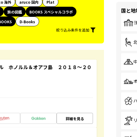
co 海外
aruco 国内
Plat
国と地
旅の図鑑
BOOKS スペシャルコラボ
BOOKS
D-Books
絞り込み条件を追加
ル ホノルル＆オアフ島 ２０１８～２０
詳細を見る