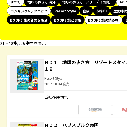
すべて
地球の歩き方 海外
地球の歩き方 Jシリーズ（国内）
aru
ランキング&テクニック
Resort Style
島旅
御朱印
歴史時代
BOOKS 旅の名言＆絶景
BOOKS 旅と健康
BOOKS 旅の読み物
21〜40件/276件中 を表示
Ｒ０１ 地球の歩き方 リゾートスタイ
１９
Resort Style
2017.10.04 発売
当社在庫切れ
Ｈ０２ ハプスブルク帝国