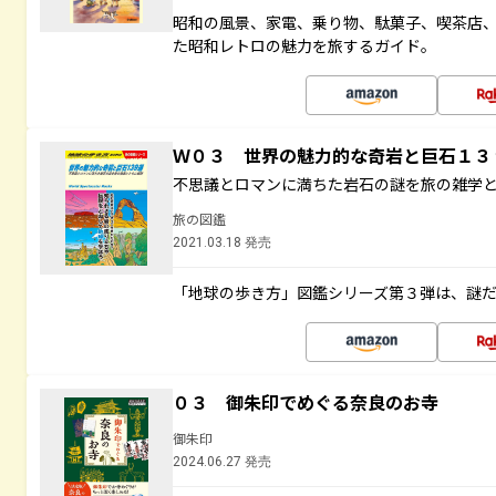
昭和の風景、家電、乗り物、駄菓子、喫茶店
た昭和レトロの魅力を旅するガイド。
Ｗ０３ 世界の魅力的な奇岩と巨石１
不思議とロマンに満ちた岩石の謎を旅の雑学
旅の図鑑
2021.03.18 発売
「地球の歩き方」図鑑シリーズ第３弾は、謎
０３ 御朱印でめぐる奈良のお寺
御朱印
2024.06.27 発売