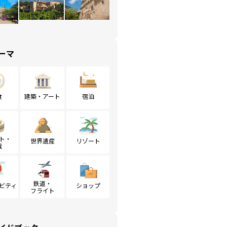
ーマ
食
建築・アート
宿泊
ト・
世界遺産
リゾート
戦
鉄道・
ビティ
ショップ
フライト