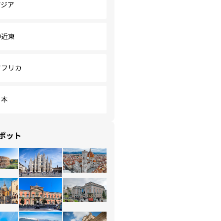
アジア
中近東
アフリカ
日本
ポット