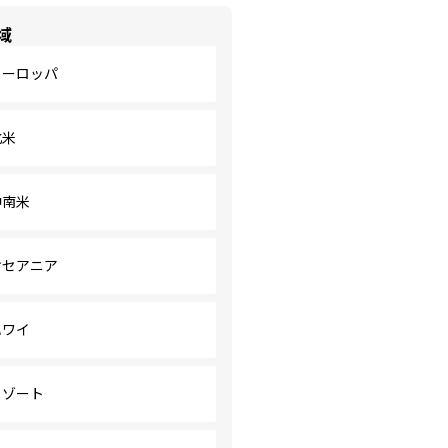
域
ヨーロッパ
北米
中南米
オセアニア
ハワイ
リゾート