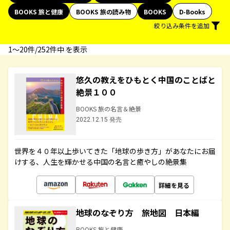
BOOKS 旅と健康
BOOKS 旅の読み物
BOOKS
D-Books
絞り込み条件を追加
1〜20件/252件中 を表示
悠久の教えをひもとく中国のことばと
絶景１００
BOOKS 旅の名言＆絶景
2022.12.15 発売
世界を４０年以上歩いてきた「地球の歩き方」があなたにお届
けする、人生を輝かせる中国の名言と癒やしの絶景集
詳細を見る
地球のなぞり方 旅地図 日本編
BOOKS 旅と健康