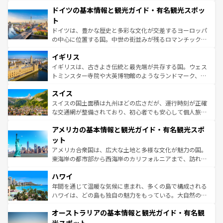
といった象徴的なスポットから、田舎町の古風な美しさま
せる。地方によって風土や気候が異なるスペインはその個
ドイツの基本情報と観光ガイド・有名観光スポッ
で、幅広い魅力が詰まっている。華麗な宮殿、歴史的な大
性で訪れる人を魅了する。 なお、新着のスペイン情報は
コ
聖堂、美しいビーチ、そして豊かな自然が、訪れる者を心
ト
ンテンツ一覧
を参照してほしい。
から魅了する。また、フランスは美食の国としても知ら
ドイツは、豊かな歴史と多彩な文化が交差するヨーロッパ
れ、フランス料理はユネスコ無形文化遺産にも登録されて
の中心に位置する国。中世の街並みが残るロマンチック街
いる。シャンパンの発祥地であるランス、プロヴァンスの
道から、未来を先取りするようなモダンな都市まで多様な
香り高いラベンダー畑など、多彩な楽しみ方が可能だ。さ
イギリス
顔を持つこの国は、どこを歩いても飽きることがない。ベ
らに、パリ以外の地域にも魅力が溢れており、どの街角に
ルリンの文化的活気、バイエルン州のアルプスの絶景、そ
イギリスは、古きよき伝統と最先端が共存する国。ウェス
も豊かな歴史と文化が息づいている。パリ以外の個性あふ
してライン川沿いのワイン畑といった風景は必見。ビール
トミンスター寺院や大英博物館のようなランドマーク、歴
れる地方に足を運ぶとそれぞれで全く異なる文化を体験で
とソーセージを味わいながら地元の人と過ごす楽しい時間
史ある大学都市、美しい丘陵地帯や牧歌的な風景など、エ
きるだろう。 なお、新着のフランス情報は
コンテンツ一覧
スイス
は、お酒好きな人にはぜひ体験してほしい。 なお、新着の
リアごとに異なる魅力がある。また、優雅なアフタヌーン
を参照してほしい。
ドイツ情報は
コンテンツ一覧
を参照してほしい。
ティー、ビール好きにはたまらない英国パブ、サッカー観
スイスの国土面積は九州ほどの広さだが、運行時刻が正確
戦など、本場だからこそできる体験も豊富。イギリスを旅
な交通網が整備されており、初心者でも安心して個人旅行
して楽しみつくそう。 なお、新着のイギリス情報は
コンテ
を楽しめる。日本同様に時刻表どおりの旅が可能だ。中世
アメリカの基本情報と観光ガイド・有名観光スポ
ンツ一覧
を参照してほしい。
の建物がそのまま残る町や、スイスならではのユニークな
博物館もあり、アルプス観光だけでなく町歩きも満喫する
ット
ことができる。国民の所得が高いため物価も高いが、旅行
アメリカ合衆国は、広大な土地と多様な文化が魅力の国。
者向けの交通パス提供のサービスもあり、うまく活用すれ
東海岸の都市部から西海岸のカリフォルニアまで、訪れる
ば市内交通費無料で観光を楽しむこともできる。 なお、新
場所ごとに異なる風景と体験が待っている。ニューヨーク
着のスイス情報は
コンテンツ一覧
を参照してほしい。
ハワイ
のような巨大都市は、観光、ショッピング、エンターテイ
ンメントが詰まった刺激的なスポットだ。一方、アメリカ
年間を通じて温暖な気候に恵まれ、多くの島で構成される
西部には大自然が広がり、グランドキャニオンやイエロー
ハワイは、どの島も独自の魅力をもっている。大自然の神
ストーン国立公園といった絶景が堪能できる。さらに、南
秘を感じたいなら、火山が生み出した壮大な景観を誇るハ
オーストラリアの基本情報と観光ガイド・有名観
部のニューオーリンズでは、音楽と美食が融合した独特の
ワイ島は見逃せない。また、定番の観光地といえばオアフ
文化が魅力。旅行者はアメリカの各地域で異なる魅力を楽
島だが、静かな自然を求めるならマウイ島やカウアイ島が