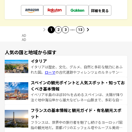
詳細を見る
…
1
2
3
13
AD
AD
人気の国と地域から探す
イタリア
イタリアは歴史、文化、グルメ、自然と多彩な魅力にあふ
れた国。
ローマ
の古代遺跡やフィレンツェのルネッサンス
美術、ヴェネツィアの運河など、歴史あるスポットはもち
スペインの観光ポイントと人気スポット・知ってお
ろん、トスカーナの美しい田園風景やアマルフィ海岸の絶
景など、自然景観も見逃せない。観光の合間には、本場の
くべき基本情報
ピザやパスタなど、絶品のイタリア料理を堪能することも
イベリア半島のほぼ80％を占めるスペインは、太陽が降り
できる。朝目覚めてから夜眠るまで、すべての瞬間を楽し
注ぐ地中海沿岸から雄大なピレネー山脈まで、多彩な自然
ませてくれるイタリアで、忘れられない旅をしてみよう！
と文化が詰まったヨーロッパ屈指の旅行先だ。多様な地域
なお、新着のイタリア情報は
コンテンツ一覧
を参照してほ
フランスの基本情報と観光ガイド・有名観光スポ
文化が根付くこの国では、情熱的なフラメンコ、熱気あふ
しい。
れる闘牛、そして美味しいタパスが生活の一部となってい
ット
る。首都マドリードの洗練された雰囲気や、バルセロナの
フランスは、世界中の旅行者を魅了し続けるヨーロッパ屈
アートに溢れた街角から、地方では古代ローマ遺跡や中世
指の観光地だ。首都パリのエッフェル塔やルーブル美術館
の城塞都市、穏やかなビーチリゾートまで多彩な表情を見