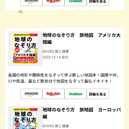
詳細を見る
AD
地球のなぞり方 旅地図 アメリカ大
陸編
BOOKS 旅と健康
2022.10.14 発売
各国の地形や関係性をなぞって学ぶ新しい地図本！国境や州、
川や街道、島など旅気分で地図をなぞって脳もイキイキ！
詳細を見る
地球のなぞり方 旅地図 ヨーロッパ
編
BOOKS 旅と健康