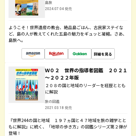
島旅
2024.07.04 発売
ようこそ！世界遺産の教会、絶品島ごはん、古民家ステイな
ど、島の人が教えてくれた五島の魅力をギュッと凝縮。さあ、
島旅へ。
詳細を見る
Ｗ０２ 世界の指導者図鑑 ２０２１
～２０２２年版
２０８の国と地域のリーダーを経歴ととも
に解説
旅の図鑑
2021.03.18 発売
『世界244の国と地域 １９７ヵ国と４７地域を旅の雑学とと
もに解説』に続く、「地球の歩き方」の図鑑シリーズ第２弾が
登場！