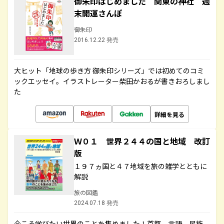
御朱印はじめました 関東の神社 週
末開運さんぽ
御朱印
2016.12.22 発売
大ヒット「地球の歩き方 御朱印シリーズ」では初めてのコミ
ックエッセイ。イラストレーター柴田かおるが書きおろしまし
た
詳細を見る
Ｗ０１ 世界２４４の国と地域 改訂
版
１９７ヵ国と４７地域を旅の雑学とともに
解説
旅の図鑑
2024.07.18 発売
今こそ学びたい世界のことを集めました！首都、言語、民族、