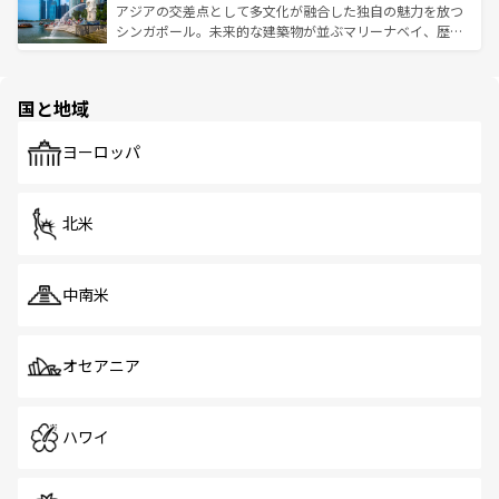
が待っている。親しみやすいタイの人々、仏教を中心とし
ており、効率よく見どころを回れるのも魅力。息をのむよ
アジアの交差点として多文化が融合した独自の魅力を放つ
た文化、そして多様な観光資源が、訪れる旅人を魅了し続
うな絶景から文化的な体験まで、香港を存分に楽しみ尽く
シンガポール。未来的な建築物が並ぶマリーナベイ、歴史
ける。 なお、新着のタイ情報は
コンテンツ一覧
を参照して
そう。 なお、新着の香港情報は
コンテンツ一覧
を参照して
と伝統を感じられるエスニックタウン、多数の緑豊かな公
ほしい。
ほしい。
園や自然保護区など、自然が調和した近代的な景観と文化
の多様性あふれるカラフルな町は、どこを歩いても新しい
国と地域
発見がある。さらに、治安のよさや充実した公共交通機関
も、旅行者にとっては魅力的なポイント。グルメも豊富
で、ホーカーズは地元の風情を楽しめる外せないスポット
ヨーロッパ
だ。訪れる人を飽きさせないシンガポールで、多様な魅力
を体感しよう。 なお、新着のシンガポール情報は
コンテン
ツ一覧
を参照してほしい。
北米
中南米
オセアニア
ハワイ