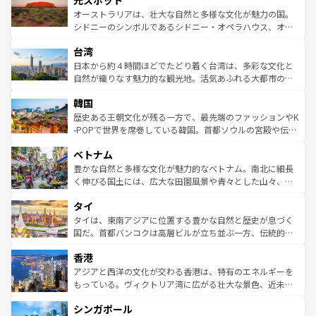
光スポット
しみながら、その多様性と豊かな歴史を感じることができ
おすすめ。エメラルドグリーンに輝く海をはじめ、豊かな
オーストラリアは、壮大な自然と多様な文化が魅力の国。
るだろう。車でのロードトリップや列車の旅も、アメリカ
文化や歴史が息づいている。「アロハスピリット」と呼ば
シドニーのシンボルであるシドニー・オペラハウス、オー
ならではの贅沢な旅のスタイルだ。 なお、新着のアメリカ
れるおもてなしの心で訪れる人々を迎えてくれるハワイの
ストラリア東海岸北部に広がる大サンゴ礁地帯グレートバ
情報は
コンテンツ一覧
を参照してほしい。
人々、おいしいローカルフードやハワイアンミュージッ
台湾
リアリーフや大陸中央部にそびえるウルル（エアーズロッ
ク、伝統的なフラダンスなど、すべてがハワイの魅力を彩
ク）、タスマニアの美しい原生林やケアンズの熱帯雨林な
日本から約４時間ほどでたどり着く台湾は、多彩な文化と
っている。訪れるたびに新しい発見と感動が待っているハ
ど、見どころがたくさん。また、カフェやワイン、オージ
自然が織りなす魅力的な観光地。活気あふれる大都市の台
ワイを、存分に味わってほしい。 なお、新着のハワイ情報
ービーフなどの食文化も豊かで、美味しいものであふれて
北やノスタルジックな町並みが人気な九份（ジォウフェ
は
コンテンツ一覧
を参照してほしい。
韓国
いる。アクティビティも充実しており、サーフィンやダイ
ン）、静ひつな山岳地帯である台湾東部など、都市の喧騒
ビング、ハイキングなど、アウトドア好きにはたまらな
と山間の静けさが共存しており、訪れる人に新しい発見と
歴史ある王朝文化が残る一方で、最先端のファッションやK
い。オーストラリアの多彩な魅力を存分に味わいつくそ
驚きをもたらしてくれる。また、奥深い台湾の食文化も魅
-POPで世界を席巻している韓国。首都ソウルの宮殿や伝統
う。 なお、新着のオーストラリア情報は
コンテンツ一覧
を
力で、夜市などの屋台グルメから高級料理、ヘルシーで美
家屋が並ぶエリアでは韓国の歴史と文化に浸ることがで
参照してほしい。
ベトナム
容にもいいと評判のスイーツなど、バラエティ豊かな料理
き、地方に足を延ばせば四季折々の自然美を楽しむことが
が味わえる。 なお、新着の台湾情報は
コンテンツ一覧
を参
できる。そして、キムチや焼肉、絶品のストリートフード
豊かな自然と多様な文化が魅力的なベトナム。南北に細長
照してほしい。
まで、さまざまな韓国料理が待っている。夜には、韓国な
く伸びる国土には、広大な田園風景や青々とした山々、世
らではのナイトライフも堪能できる。あたたかいホスピタ
界遺産に登録された壮大な自然景観が点在し、都市部では
タイ
リティに包まれながら、韓国の多彩な魅力を心ゆくまで味
急速な発展と共に伝統が息づく。ハノイの古い町並みやホ
わってみてほしい。 なお、新着の韓国情報は
コンテンツ一
ーチミン市のフランス統治時代の建物も、独特の雰囲気を
タイは、東南アジアに位置する豊かな自然と歴史が息づく
覧
を参照してほしい。
醸し出している。また、バラエティの豊かさとおいしさで
国だ。首都バンコクは高層ビルが立ち並ぶ一方、伝統的な
世界中の食通を魅了してやまないベトナム料理も魅力のひ
寺院や市場がいたるところに点在し、古きよき文化と現代
香港
とつ。フォーやバインミー、ベトナムコーヒーなどは、ぜ
の活気が交差している。北部ではチェンマイなどの山岳地
ひ現地で味わいたい。どの地域を訪れてもあたたかい人々
帯で自然と触れ合い、南部ではプーケットやクラビの美し
アジアと西洋の文化が交わる香港は、特有のエネルギーを
が旅行者を迎えてくれるので、きっと忘れられない旅にな
いビーチでリゾート気分を楽しむことができる。タイ料理
もっている。ヴィクトリア湾に広がる壮大な景色、近未来
るはずだ。 なお、新着のベトナム情報は
コンテンツ一覧
を
は世界的に有名で、屋台から高級レストランまで味覚を刺
的なアートスポット、そして歴史と現代が融合した町並
参照してほしい。
シンガポール
激する。気候は一年中温暖で、どの季節にも異なる楽しみ
み、どこを訪れても感動するはず。観光スポットが密集し