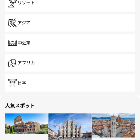
リゾート
アジア
中近東
アフリカ
日本
人気スポット