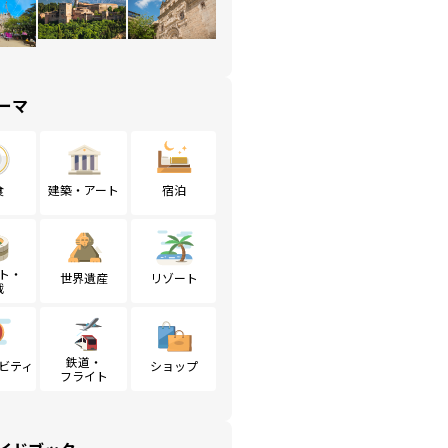
ーマ
食
建築・アート
宿泊
ト・
世界遺産
リゾート
戦
鉄道・
ビティ
ショップ
フライト