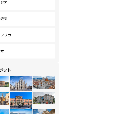
アジア
中近東
アフリカ
日本
ポット