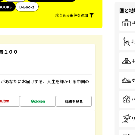
BOOKS
D-Books
国と地
絞り込み条件を追加
景１００
」があなたにお届けする、人生を輝かせる中国の
詳細を見る