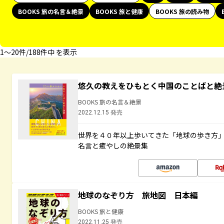
BOOKS 旅の名言＆絶景
BOOKS 旅と健康
BOOKS 旅の読み物
1〜20件/188件中 を表示
悠久の教えをひもとく中国のことばと絶
BOOKS 旅の名言＆絶景
2022.12.15 発売
世界を４０年以上歩いてきた「地球の歩き方
名言と癒やしの絶景集
地球のなぞり方 旅地図 日本編
BOOKS 旅と健康
2022.11.25 発売