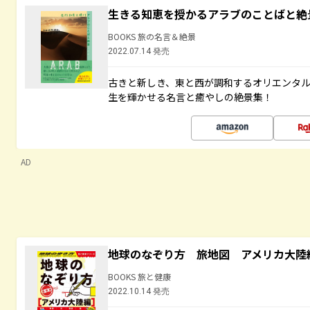
生きる知恵を授かるアラブのことばと絶
BOOKS 旅の名言＆絶景
2022.07.14 発売
古きと新しき、東と西が調和するオリエンタ
生を輝かせる名言と癒やしの絶景集！
AD
地球のなぞり方 旅地図 アメリカ大陸
BOOKS 旅と健康
2022.10.14 発売