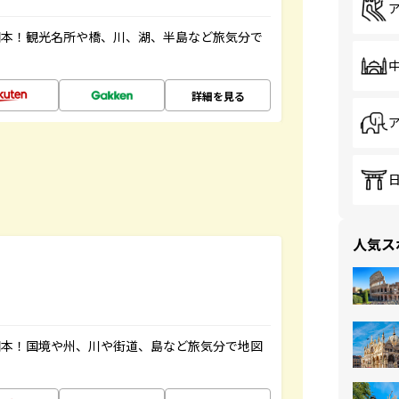
図本！観光名所や橋、川、湖、半島など旅気分で
詳細を見る
人気ス
図本！国境や州、川や街道、島など旅気分で地図