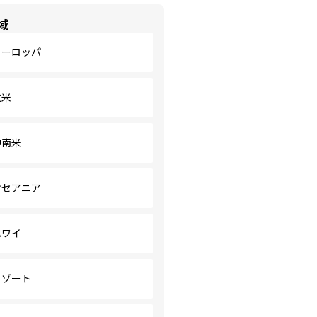
域
ヨーロッパ
北米
中南米
オセアニア
ハワイ
リゾート