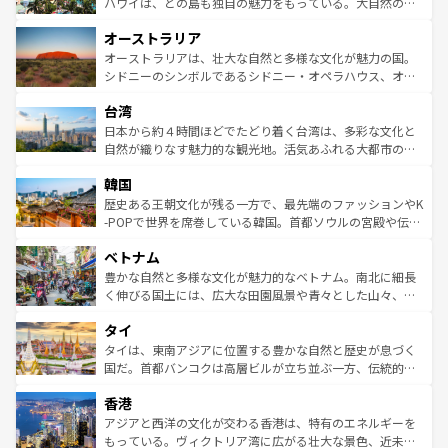
西部には大自然が広がり、グランドキャニオンやイエロー
ハワイは、どの島も独自の魅力をもっている。大自然の神
ストーン国立公園といった絶景が堪能できる。さらに、南
秘を感じたいなら、火山が生み出した壮大な景観を誇るハ
オーストラリア
部のニューオーリンズでは、音楽と美食が融合した独特の
ワイ島は見逃せない。また、定番の観光地といえばオアフ
文化が魅力。旅行者はアメリカの各地域で異なる魅力を楽
島だが、静かな自然を求めるならマウイ島やカウアイ島が
オーストラリアは、壮大な自然と多様な文化が魅力の国。
しみながら、その多様性と豊かな歴史を感じることができ
おすすめ。エメラルドグリーンに輝く海をはじめ、豊かな
シドニーのシンボルであるシドニー・オペラハウス、オー
るだろう。車でのロードトリップや列車の旅も、アメリカ
文化や歴史が息づいている。「アロハスピリット」と呼ば
ストラリア東海岸北部に広がる大サンゴ礁地帯グレートバ
ならではの贅沢な旅のスタイルだ。 なお、新着のアメリカ
台湾
れるおもてなしの心で訪れる人々を迎えてくれるハワイの
リアリーフや大陸中央部にそびえるウルル（エアーズロッ
情報は
コンテンツ一覧
を参照してほしい。
人々、おいしいローカルフードやハワイアンミュージッ
ク）、タスマニアの美しい原生林やケアンズの熱帯雨林な
日本から約４時間ほどでたどり着く台湾は、多彩な文化と
ク、伝統的なフラダンスなど、すべてがハワイの魅力を彩
ど、見どころがたくさん。また、カフェやワイン、オージ
自然が織りなす魅力的な観光地。活気あふれる大都市の台
っている。訪れるたびに新しい発見と感動が待っているハ
ービーフなどの食文化も豊かで、美味しいものであふれて
北やノスタルジックな町並みが人気な九份（ジォウフェ
ワイを、存分に味わってほしい。 なお、新着のハワイ情報
韓国
いる。アクティビティも充実しており、サーフィンやダイ
ン）、静ひつな山岳地帯である台湾東部など、都市の喧騒
は
コンテンツ一覧
を参照してほしい。
ビング、ハイキングなど、アウトドア好きにはたまらな
と山間の静けさが共存しており、訪れる人に新しい発見と
歴史ある王朝文化が残る一方で、最先端のファッションやK
い。オーストラリアの多彩な魅力を存分に味わいつくそ
驚きをもたらしてくれる。また、奥深い台湾の食文化も魅
-POPで世界を席巻している韓国。首都ソウルの宮殿や伝統
う。 なお、新着のオーストラリア情報は
コンテンツ一覧
を
力で、夜市などの屋台グルメから高級料理、ヘルシーで美
家屋が並ぶエリアでは韓国の歴史と文化に浸ることがで
参照してほしい。
ベトナム
容にもいいと評判のスイーツなど、バラエティ豊かな料理
き、地方に足を延ばせば四季折々の自然美を楽しむことが
が味わえる。 なお、新着の台湾情報は
コンテンツ一覧
を参
できる。そして、キムチや焼肉、絶品のストリートフード
豊かな自然と多様な文化が魅力的なベトナム。南北に細長
照してほしい。
まで、さまざまな韓国料理が待っている。夜には、韓国な
く伸びる国土には、広大な田園風景や青々とした山々、世
らではのナイトライフも堪能できる。あたたかいホスピタ
界遺産に登録された壮大な自然景観が点在し、都市部では
タイ
リティに包まれながら、韓国の多彩な魅力を心ゆくまで味
急速な発展と共に伝統が息づく。ハノイの古い町並みやホ
わってみてほしい。 なお、新着の韓国情報は
コンテンツ一
ーチミン市のフランス統治時代の建物も、独特の雰囲気を
タイは、東南アジアに位置する豊かな自然と歴史が息づく
覧
を参照してほしい。
醸し出している。また、バラエティの豊かさとおいしさで
国だ。首都バンコクは高層ビルが立ち並ぶ一方、伝統的な
世界中の食通を魅了してやまないベトナム料理も魅力のひ
寺院や市場がいたるところに点在し、古きよき文化と現代
香港
とつ。フォーやバインミー、ベトナムコーヒーなどは、ぜ
の活気が交差している。北部ではチェンマイなどの山岳地
ひ現地で味わいたい。どの地域を訪れてもあたたかい人々
帯で自然と触れ合い、南部ではプーケットやクラビの美し
アジアと西洋の文化が交わる香港は、特有のエネルギーを
が旅行者を迎えてくれるので、きっと忘れられない旅にな
いビーチでリゾート気分を楽しむことができる。タイ料理
もっている。ヴィクトリア湾に広がる壮大な景色、近未来