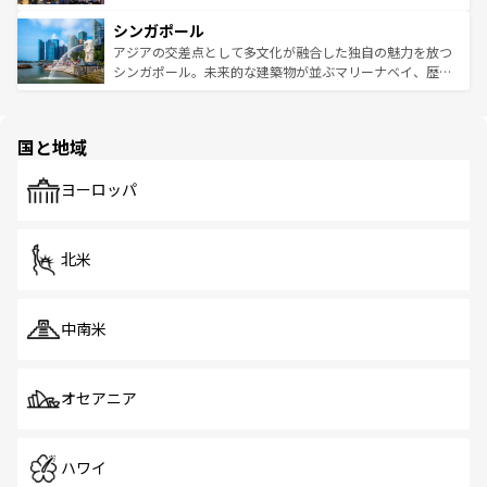
るはずだ。 なお、新着のベトナム情報は
コンテンツ一覧
を
は世界的に有名で、屋台から高級レストランまで味覚を刺
的なアートスポット、そして歴史と現代が融合した町並
参照してほしい。
シンガポール
激する。気候は一年中温暖で、どの季節にも異なる楽しみ
み、どこを訪れても感動するはず。観光スポットが密集し
が待っている。親しみやすいタイの人々、仏教を中心とし
ており、効率よく見どころを回れるのも魅力。息をのむよ
アジアの交差点として多文化が融合した独自の魅力を放つ
た文化、そして多様な観光資源が、訪れる旅人を魅了し続
うな絶景から文化的な体験まで、香港を存分に楽しみ尽く
シンガポール。未来的な建築物が並ぶマリーナベイ、歴史
ける。 なお、新着のタイ情報は
コンテンツ一覧
を参照して
そう。 なお、新着の香港情報は
コンテンツ一覧
を参照して
と伝統を感じられるエスニックタウン、多数の緑豊かな公
ほしい。
ほしい。
園や自然保護区など、自然が調和した近代的な景観と文化
の多様性あふれるカラフルな町は、どこを歩いても新しい
国と地域
発見がある。さらに、治安のよさや充実した公共交通機関
も、旅行者にとっては魅力的なポイント。グルメも豊富
で、ホーカーズは地元の風情を楽しめる外せないスポット
ヨーロッパ
だ。訪れる人を飽きさせないシンガポールで、多様な魅力
を体感しよう。 なお、新着のシンガポール情報は
コンテン
ツ一覧
を参照してほしい。
北米
中南米
オセアニア
ハワイ