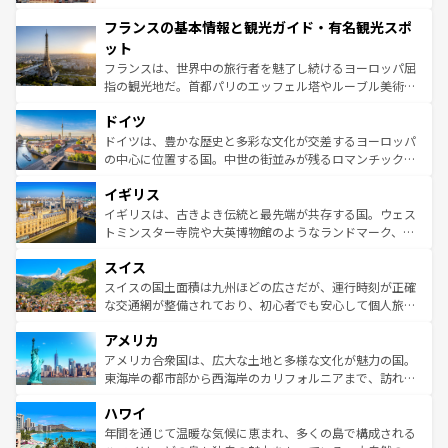
できる。朝目覚めてから夜眠るまで、すべての瞬間を楽し
と文化が詰まったヨーロッパ屈指の旅行先だ。多様な地域
フランスの基本情報と観光ガイド・有名観光スポ
ませてくれるイタリアで、忘れられない旅をしてみよう！
文化が根付くこの国では、情熱的なフラメンコ、熱気あふ
なお、新着のイタリア情報は
コンテンツ一覧
を参照してほ
れる闘牛、そして美味しいタパスが生活の一部となってい
ット
しい。
る。首都マドリードの洗練された雰囲気や、バルセロナの
フランスは、世界中の旅行者を魅了し続けるヨーロッパ屈
アートに溢れた街角から、地方では古代ローマ遺跡や中世
指の観光地だ。首都パリのエッフェル塔やルーブル美術館
の城塞都市、穏やかなビーチリゾートまで多彩な表情を見
といった象徴的なスポットから、田舎町の古風な美しさま
せる。地方によって風土や気候が異なるスペインはその個
ドイツ
で、幅広い魅力が詰まっている。華麗な宮殿、歴史的な大
性で訪れる人を魅了する。 なお、新着のスペイン情報は
コ
聖堂、美しいビーチ、そして豊かな自然が、訪れる者を心
ドイツは、豊かな歴史と多彩な文化が交差するヨーロッパ
ンテンツ一覧
を参照してほしい。
から魅了する。また、フランスは美食の国としても知ら
の中心に位置する国。中世の街並みが残るロマンチック街
れ、フランス料理はユネスコ無形文化遺産にも登録されて
道から、未来を先取りするようなモダンな都市まで多様な
イギリス
いる。シャンパンの発祥地であるランス、プロヴァンスの
顔を持つこの国は、どこを歩いても飽きることがない。ベ
香り高いラベンダー畑など、多彩な楽しみ方が可能だ。さ
ルリンの文化的活気、バイエルン州のアルプスの絶景、そ
イギリスは、古きよき伝統と最先端が共存する国。ウェス
らに、パリ以外の地域にも魅力が溢れており、どの街角に
してライン川沿いのワイン畑といった風景は必見。ビール
トミンスター寺院や大英博物館のようなランドマーク、歴
も豊かな歴史と文化が息づいている。パリ以外の個性あふ
とソーセージを味わいながら地元の人と過ごす楽しい時間
史ある大学都市、美しい丘陵地帯や牧歌的な風景など、エ
れる地方に足を運ぶとそれぞれで全く異なる文化を体験で
スイス
は、お酒好きな人にはぜひ体験してほしい。 なお、新着の
リアごとに異なる魅力がある。また、優雅なアフタヌーン
きるだろう。 なお、新着のフランス情報は
コンテンツ一覧
ドイツ情報は
コンテンツ一覧
を参照してほしい。
ティー、ビール好きにはたまらない英国パブ、サッカー観
スイスの国土面積は九州ほどの広さだが、運行時刻が正確
を参照してほしい。
戦など、本場だからこそできる体験も豊富。イギリスを旅
な交通網が整備されており、初心者でも安心して個人旅行
して楽しみつくそう。 なお、新着のイギリス情報は
コンテ
を楽しめる。日本同様に時刻表どおりの旅が可能だ。中世
アメリカ
ンツ一覧
を参照してほしい。
の建物がそのまま残る町や、スイスならではのユニークな
博物館もあり、アルプス観光だけでなく町歩きも満喫する
アメリカ合衆国は、広大な土地と多様な文化が魅力の国。
ことができる。国民の所得が高いため物価も高いが、旅行
東海岸の都市部から西海岸のカリフォルニアまで、訪れる
者向けの交通パス提供のサービスもあり、うまく活用すれ
場所ごとに異なる風景と体験が待っている。ニューヨーク
ハワイ
ば市内交通費無料で観光を楽しむこともできる。 なお、新
のような巨大都市は、観光、ショッピング、エンターテイ
着のスイス情報は
コンテンツ一覧
を参照してほしい。
ンメントが詰まった刺激的なスポットだ。一方、アメリカ
年間を通じて温暖な気候に恵まれ、多くの島で構成される