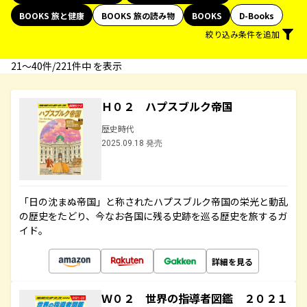
BOOKS 旅と健康
BOOKS 旅の読み物
BOOKS
D-Books
絞り込み条件を追加
21〜40件/221件中 を表示
Ｈ０２ ハプスブルク帝国
歴史時代
2025.09.18 発売
「日の沈まぬ帝国」と称されたハプスブルク帝国の栄光と動乱
の歴史をたどり、今なお各国に残る史跡を巡る歴史を旅するガ
イド。
詳細を見る
Ｗ０２ 世界の指導者図鑑 ２０２１