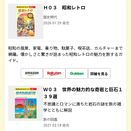
Ｈ０３ 昭和レトロ
歴史時代
2026.01.29 発売
昭和の風景、家電、乗り物、駄菓子、喫茶店、カルチャーまで
網羅。懐かしさと驚きが詰まった昭和レトロの魅力を旅するガ
イド。
詳細を見る
Ｗ０３ 世界の魅力的な奇岩と巨石１
３９選
不思議とロマンに満ちた岩石の謎を旅の雑
学とともに解説
旅の図鑑
2021.03.18 発売