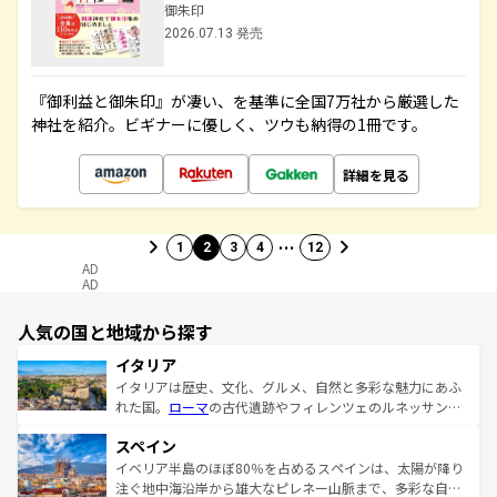
御朱印
2026.07.13 発売
『御利益と御朱印』が凄い、を基準に全国7万社から厳選した
神社を紹介。ビギナーに優しく、ツウも納得の1冊です。
詳細を見る
…
1
2
3
4
12
AD
AD
人気の国と地域から探す
イタリア
イタリアは歴史、文化、グルメ、自然と多彩な魅力にあふ
れた国。
ローマ
の古代遺跡やフィレンツェのルネッサンス
美術、ヴェネツィアの運河など、歴史あるスポットはもち
スペイン
ろん、トスカーナの美しい田園風景やアマルフィ海岸の絶
景など、自然景観も見逃せない。観光の合間には、本場の
イベリア半島のほぼ80％を占めるスペインは、太陽が降り
ピザやパスタなど、絶品のイタリア料理を堪能することも
注ぐ地中海沿岸から雄大なピレネー山脈まで、多彩な自然