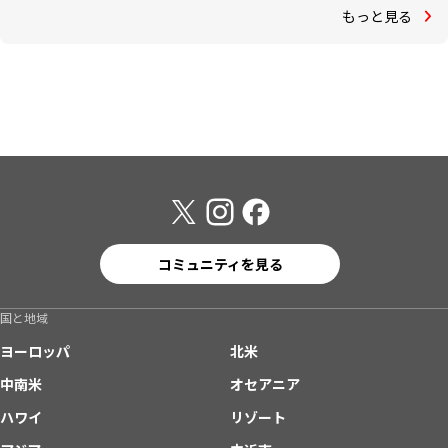
もっと見る
コミュニティを見る
国と地域
ヨーロッパ
北米
中南米
オセアニア
ハワイ
リゾート