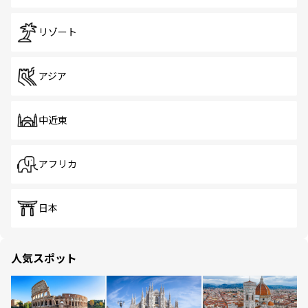
リゾート
アジア
中近東
アフリカ
日本
人気スポット