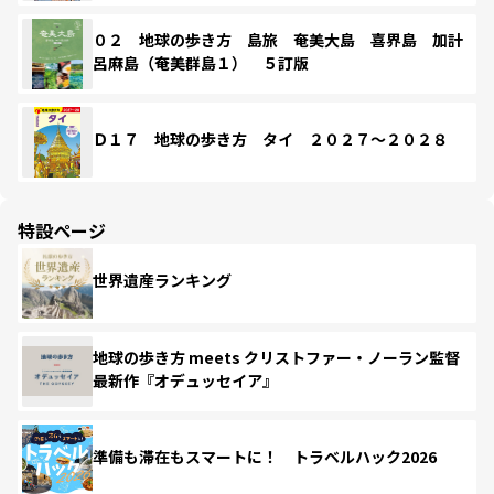
０２ 地球の歩き方 島旅 奄美大島 喜界島 加計
呂麻島（奄美群島１） ５訂版
Ｄ１７ 地球の歩き方 タイ ２０２７～２０２８
特設ページ
世界遺産ランキング
地球の歩き方 meets クリストファー・ノーラン監督
最新作『オデュッセイア』
準備も滞在もスマートに！ トラベルハック2026