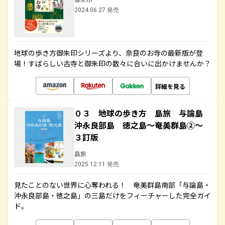
2024.06.27 発売
地球の歩き方御朱印シリーズより、奈良のお寺の最新版が登
場！すばらしい古寺と御朱印の数々に合いに出かけませんか？
詳細を見る
０３ 地球の歩き方 島旅 与論島
沖永良部島 徳之島～奄美群島②～
３訂版
島旅
2025.12.11 発売
見たことのない世界に心奪われる！ 奄美群島南部「与論島・
沖永良部島・徳之島」の三島だけをフィーチャーした完全ガイ
ド。