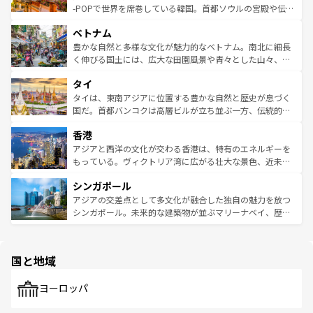
い。オーストラリアの多彩な魅力を存分に味わいつくそ
驚きをもたらしてくれる。また、奥深い台湾の食文化も魅
-POPで世界を席巻している韓国。首都ソウルの宮殿や伝統
う。 なお、新着のオーストラリア情報は
コンテンツ一覧
を
力で、夜市などの屋台グルメから高級料理、ヘルシーで美
家屋が並ぶエリアでは韓国の歴史と文化に浸ることがで
参照してほしい。
ベトナム
容にもいいと評判のスイーツなど、バラエティ豊かな料理
き、地方に足を延ばせば四季折々の自然美を楽しむことが
が味わえる。 なお、新着の台湾情報は
コンテンツ一覧
を参
できる。そして、キムチや焼肉、絶品のストリートフード
豊かな自然と多様な文化が魅力的なベトナム。南北に細長
照してほしい。
まで、さまざまな韓国料理が待っている。夜には、韓国な
く伸びる国土には、広大な田園風景や青々とした山々、世
らではのナイトライフも堪能できる。あたたかいホスピタ
界遺産に登録された壮大な自然景観が点在し、都市部では
タイ
リティに包まれながら、韓国の多彩な魅力を心ゆくまで味
急速な発展と共に伝統が息づく。ハノイの古い町並みやホ
わってみてほしい。 なお、新着の韓国情報は
コンテンツ一
ーチミン市のフランス統治時代の建物も、独特の雰囲気を
タイは、東南アジアに位置する豊かな自然と歴史が息づく
覧
を参照してほしい。
醸し出している。また、バラエティの豊かさとおいしさで
国だ。首都バンコクは高層ビルが立ち並ぶ一方、伝統的な
世界中の食通を魅了してやまないベトナム料理も魅力のひ
寺院や市場がいたるところに点在し、古きよき文化と現代
香港
とつ。フォーやバインミー、ベトナムコーヒーなどは、ぜ
の活気が交差している。北部ではチェンマイなどの山岳地
ひ現地で味わいたい。どの地域を訪れてもあたたかい人々
帯で自然と触れ合い、南部ではプーケットやクラビの美し
アジアと西洋の文化が交わる香港は、特有のエネルギーを
が旅行者を迎えてくれるので、きっと忘れられない旅にな
いビーチでリゾート気分を楽しむことができる。タイ料理
もっている。ヴィクトリア湾に広がる壮大な景色、近未来
るはずだ。 なお、新着のベトナム情報は
コンテンツ一覧
を
は世界的に有名で、屋台から高級レストランまで味覚を刺
的なアートスポット、そして歴史と現代が融合した町並
参照してほしい。
シンガポール
激する。気候は一年中温暖で、どの季節にも異なる楽しみ
み、どこを訪れても感動するはず。観光スポットが密集し
が待っている。親しみやすいタイの人々、仏教を中心とし
ており、効率よく見どころを回れるのも魅力。息をのむよ
アジアの交差点として多文化が融合した独自の魅力を放つ
た文化、そして多様な観光資源が、訪れる旅人を魅了し続
うな絶景から文化的な体験まで、香港を存分に楽しみ尽く
シンガポール。未来的な建築物が並ぶマリーナベイ、歴史
ける。 なお、新着のタイ情報は
コンテンツ一覧
を参照して
そう。 なお、新着の香港情報は
コンテンツ一覧
を参照して
と伝統を感じられるエスニックタウン、多数の緑豊かな公
ほしい。
ほしい。
園や自然保護区など、自然が調和した近代的な景観と文化
の多様性あふれるカラフルな町は、どこを歩いても新しい
国と地域
発見がある。さらに、治安のよさや充実した公共交通機関
も、旅行者にとっては魅力的なポイント。グルメも豊富
で、ホーカーズは地元の風情を楽しめる外せないスポット
ヨーロッパ
だ。訪れる人を飽きさせないシンガポールで、多様な魅力
を体感しよう。 なお、新着のシンガポール情報は
コンテン