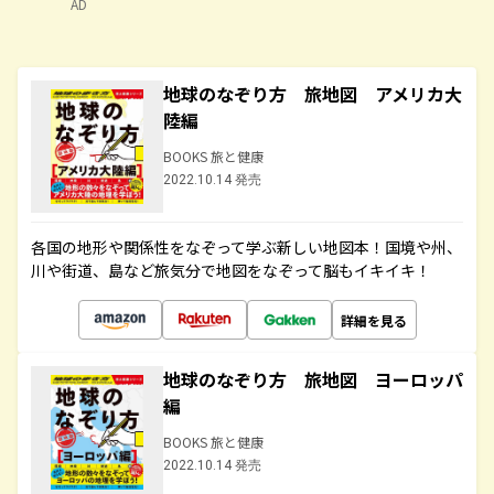
AD
地球のなぞり方 旅地図 アメリカ大
陸編
BOOKS 旅と健康
2022.10.14 発売
各国の地形や関係性をなぞって学ぶ新しい地図本！国境や州、
川や街道、島など旅気分で地図をなぞって脳もイキイキ！
詳細を見る
地球のなぞり方 旅地図 ヨーロッパ
編
BOOKS 旅と健康
2022.10.14 発売