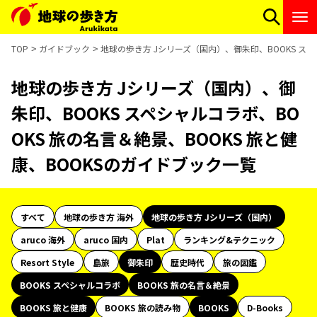
TOP
ガイドブック
地球の歩き方 Jシリーズ（国内）、御朱印、BOOKS スペ
地球の歩き方 Jシリーズ（国内）、御
朱印、BOOKS スペシャルコラボ、BO
OKS 旅の名言＆絶景、BOOKS 旅と健
康、BOOKSのガイドブック一覧
すべて
地球の歩き方 海外
地球の歩き方 Jシリーズ（国内）
aruco 海外
aruco 国内
Plat
ランキング&テクニック
Resort Style
島旅
御朱印
歴史時代
旅の図鑑
BOOKS スペシャルコラボ
BOOKS 旅の名言＆絶景
BOOKS 旅と健康
BOOKS 旅の読み物
BOOKS
D-Books