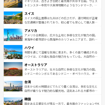
香り高いラベンダー畑など、多彩な楽しみ方が可能だ。さ
ルリンの文化的活気、バイエルン州のアルプスの絶景、そ
イギリスは、古きよき伝統と最先端が共存する国。ウェス
らに、パリ以外の地域にも魅力が溢れており、どの街角に
してライン川沿いのワイン畑といった風景は必見。ビール
トミンスター寺院や大英博物館のようなランドマーク、歴
も豊かな歴史と文化が息づいている。パリ以外の個性あふ
とソーセージを味わいながら地元の人と過ごす楽しい時間
史ある大学都市、美しい丘陵地帯や牧歌的な風景など、エ
れる地方に足を運ぶとそれぞれで全く異なる文化を体験で
スイス
は、お酒好きな人にはぜひ体験してほしい。 なお、新着の
リアごとに異なる魅力がある。また、優雅なアフタヌーン
きるだろう。 なお、新着のフランス情報は
コンテンツ一覧
ドイツ情報は
コンテンツ一覧
を参照してほしい。
ティー、ビール好きにはたまらない英国パブ、サッカー観
スイスの国土面積は九州ほどの広さだが、運行時刻が正確
を参照してほしい。
戦など、本場だからこそできる体験も豊富。イギリスを旅
な交通網が整備されており、初心者でも安心して個人旅行
して楽しみつくそう。 なお、新着のイギリス情報は
コンテ
を楽しめる。日本同様に時刻表どおりの旅が可能だ。中世
アメリカ
ンツ一覧
を参照してほしい。
の建物がそのまま残る町や、スイスならではのユニークな
博物館もあり、アルプス観光だけでなく町歩きも満喫する
アメリカ合衆国は、広大な土地と多様な文化が魅力の国。
ことができる。国民の所得が高いため物価も高いが、旅行
東海岸の都市部から西海岸のカリフォルニアまで、訪れる
者向けの交通パス提供のサービスもあり、うまく活用すれ
場所ごとに異なる風景と体験が待っている。ニューヨーク
ハワイ
ば市内交通費無料で観光を楽しむこともできる。 なお、新
のような巨大都市は、観光、ショッピング、エンターテイ
着のスイス情報は
コンテンツ一覧
を参照してほしい。
ンメントが詰まった刺激的なスポットだ。一方、アメリカ
年間を通じて温暖な気候に恵まれ、多くの島で構成される
西部には大自然が広がり、グランドキャニオンやイエロー
ハワイは、どの島も独自の魅力をもっている。大自然の神
ストーン国立公園といった絶景が堪能できる。さらに、南
秘を感じたいなら、火山が生み出した壮大な景観を誇るハ
オーストラリア
部のニューオーリンズでは、音楽と美食が融合した独特の
ワイ島は見逃せない。また、定番の観光地といえばオアフ
文化が魅力。旅行者はアメリカの各地域で異なる魅力を楽
島だが、静かな自然を求めるならマウイ島やカウアイ島が
オーストラリアは、壮大な自然と多様な文化が魅力の国。
しみながら、その多様性と豊かな歴史を感じることができ
おすすめ。エメラルドグリーンに輝く海をはじめ、豊かな
シドニーのシンボルであるシドニー・オペラハウス、オー
るだろう。車でのロードトリップや列車の旅も、アメリカ
文化や歴史が息づいている。「アロハスピリット」と呼ば
ストラリア東海岸北部に広がる大サンゴ礁地帯グレートバ
ならではの贅沢な旅のスタイルだ。 なお、新着のアメリカ
台湾
れるおもてなしの心で訪れる人々を迎えてくれるハワイの
リアリーフや大陸中央部にそびえるウルル（エアーズロッ
情報は
コンテンツ一覧
を参照してほしい。
人々、おいしいローカルフードやハワイアンミュージッ
ク）、タスマニアの美しい原生林やケアンズの熱帯雨林な
日本から約４時間ほどでたどり着く台湾は、多彩な文化と
ク、伝統的なフラダンスなど、すべてがハワイの魅力を彩
ど、見どころがたくさん。また、カフェやワイン、オージ
自然が織りなす魅力的な観光地。活気あふれる大都市の台
っている。訪れるたびに新しい発見と感動が待っているハ
ービーフなどの食文化も豊かで、美味しいものであふれて
北やノスタルジックな町並みが人気な九份（ジォウフェ
ワイを、存分に味わってほしい。 なお、新着のハワイ情報
韓国
いる。アクティビティも充実しており、サーフィンやダイ
ン）、静ひつな山岳地帯である台湾東部など、都市の喧騒
は
コンテンツ一覧
を参照してほしい。
ビング、ハイキングなど、アウトドア好きにはたまらな
と山間の静けさが共存しており、訪れる人に新しい発見と
歴史ある王朝文化が残る一方で、最先端のファッションやK