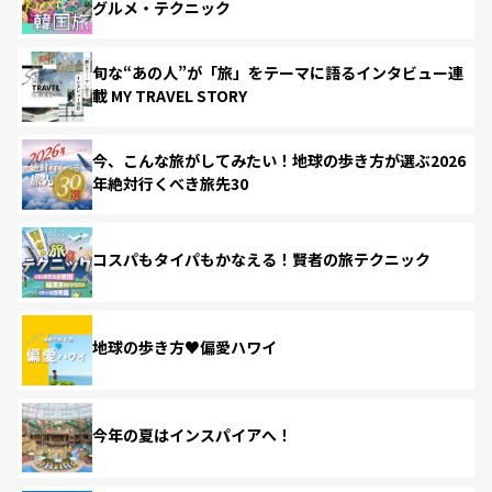
グルメ・テクニック
旬な“あの人”が「旅」をテーマに語るインタビュー連
載 MY TRAVEL STORY
今、こんな旅がしてみたい！地球の歩き方が選ぶ2026
年絶対行くべき旅先30
コスパもタイパもかなえる！賢者の旅テクニック
地球の歩き方♥偏愛ハワイ
今年の夏はインスパイアへ！