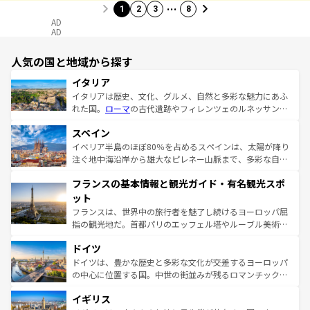
…
1
2
3
8
AD
AD
人気の国と地域から探す
イタリア
イタリアは歴史、文化、グルメ、自然と多彩な魅力にあふ
れた国。
ローマ
の古代遺跡やフィレンツェのルネッサンス
美術、ヴェネツィアの運河など、歴史あるスポットはもち
スペイン
ろん、トスカーナの美しい田園風景やアマルフィ海岸の絶
景など、自然景観も見逃せない。観光の合間には、本場の
イベリア半島のほぼ80％を占めるスペインは、太陽が降り
ピザやパスタなど、絶品のイタリア料理を堪能することも
注ぐ地中海沿岸から雄大なピレネー山脈まで、多彩な自然
できる。朝目覚めてから夜眠るまで、すべての瞬間を楽し
と文化が詰まったヨーロッパ屈指の旅行先だ。多様な地域
フランスの基本情報と観光ガイド・有名観光スポ
ませてくれるイタリアで、忘れられない旅をしてみよう！
文化が根付くこの国では、情熱的なフラメンコ、熱気あふ
なお、新着のイタリア情報は
コンテンツ一覧
を参照してほ
れる闘牛、そして美味しいタパスが生活の一部となってい
ット
しい。
る。首都マドリードの洗練された雰囲気や、バルセロナの
フランスは、世界中の旅行者を魅了し続けるヨーロッパ屈
アートに溢れた街角から、地方では古代ローマ遺跡や中世
指の観光地だ。首都パリのエッフェル塔やルーブル美術館
の城塞都市、穏やかなビーチリゾートまで多彩な表情を見
といった象徴的なスポットから、田舎町の古風な美しさま
せる。地方によって風土や気候が異なるスペインはその個
ドイツ
で、幅広い魅力が詰まっている。華麗な宮殿、歴史的な大
性で訪れる人を魅了する。 なお、新着のスペイン情報は
コ
聖堂、美しいビーチ、そして豊かな自然が、訪れる者を心
ドイツは、豊かな歴史と多彩な文化が交差するヨーロッパ
ンテンツ一覧
を参照してほしい。
から魅了する。また、フランスは美食の国としても知ら
の中心に位置する国。中世の街並みが残るロマンチック街
れ、フランス料理はユネスコ無形文化遺産にも登録されて
道から、未来を先取りするようなモダンな都市まで多様な
イギリス
いる。シャンパンの発祥地であるランス、プロヴァンスの
顔を持つこの国は、どこを歩いても飽きることがない。ベ