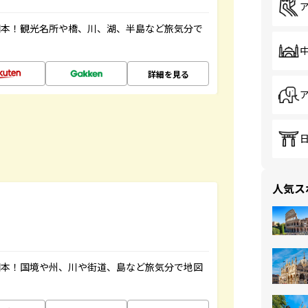
図本！観光名所や橋、川、湖、半島など旅気分で
詳細を見る
人気ス
図本！国境や州、川や街道、島など旅気分で地図