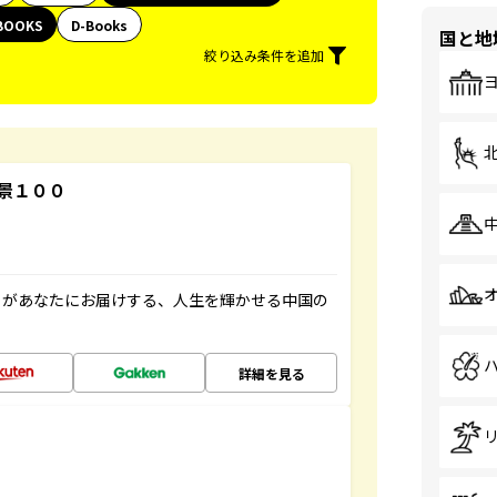
BOOKS
D-Books
国と地
絞り込み条件を追加
景１００
」があなたにお届けする、人生を輝かせる中国の
詳細を見る