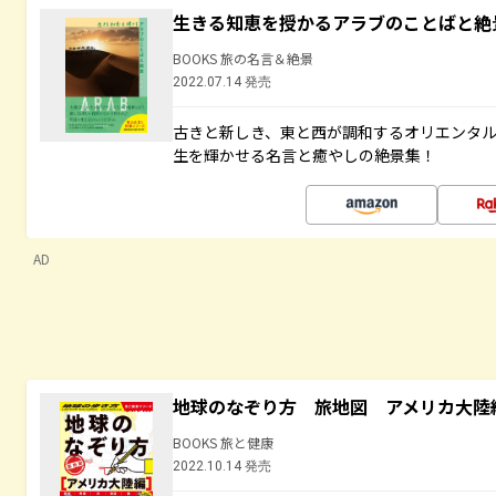
生きる知恵を授かるアラブのことばと絶
BOOKS 旅の名言＆絶景
2022.07.14 発売
古きと新しき、東と西が調和するオリエンタ
生を輝かせる名言と癒やしの絶景集！
AD
地球のなぞり方 旅地図 アメリカ大陸
BOOKS 旅と健康
2022.10.14 発売