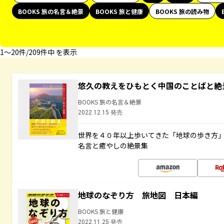
BOOKS 旅の名言＆絶景
BOOKS 旅と健康
BOOKS 旅の読み物
1〜20件/209件中 を表示
悠久の教えをひもとく中国のことばと絶
BOOKS 旅の名言＆絶景
2022.12.15 発売
世界を４０年以上歩いてきた「地球の歩き方
名言と癒やしの絶景集
地球のなぞり方 旅地図 日本編
BOOKS 旅と健康
2022.11.25 発売