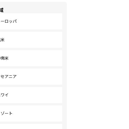
域
ヨーロッパ
北米
中南米
オセアニア
ハワイ
リゾート