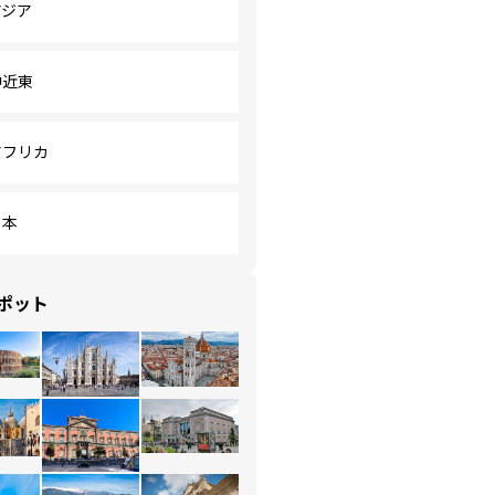
アジア
中近東
アフリカ
日本
ポット