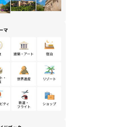
ーマ
食
建築・アート
宿泊
ト・
世界遺産
リゾート
戦
鉄道・
ビティ
ショップ
フライト