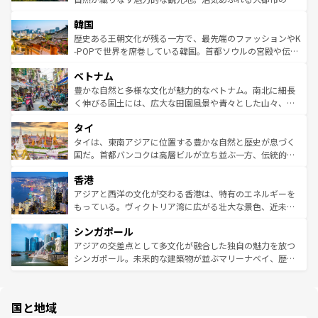
っている。訪れるたびに新しい発見と感動が待っているハ
ービーフなどの食文化も豊かで、美味しいものであふれて
北やノスタルジックな町並みが人気な九份（ジォウフェ
ワイを、存分に味わってほしい。 なお、新着のハワイ情報
韓国
いる。アクティビティも充実しており、サーフィンやダイ
ン）、静ひつな山岳地帯である台湾東部など、都市の喧騒
は
コンテンツ一覧
を参照してほしい。
ビング、ハイキングなど、アウトドア好きにはたまらな
と山間の静けさが共存しており、訪れる人に新しい発見と
歴史ある王朝文化が残る一方で、最先端のファッションやK
い。オーストラリアの多彩な魅力を存分に味わいつくそ
驚きをもたらしてくれる。また、奥深い台湾の食文化も魅
-POPで世界を席巻している韓国。首都ソウルの宮殿や伝統
う。 なお、新着のオーストラリア情報は
コンテンツ一覧
を
力で、夜市などの屋台グルメから高級料理、ヘルシーで美
家屋が並ぶエリアでは韓国の歴史と文化に浸ることがで
参照してほしい。
ベトナム
容にもいいと評判のスイーツなど、バラエティ豊かな料理
き、地方に足を延ばせば四季折々の自然美を楽しむことが
が味わえる。 なお、新着の台湾情報は
コンテンツ一覧
を参
できる。そして、キムチや焼肉、絶品のストリートフード
豊かな自然と多様な文化が魅力的なベトナム。南北に細長
照してほしい。
まで、さまざまな韓国料理が待っている。夜には、韓国な
く伸びる国土には、広大な田園風景や青々とした山々、世
らではのナイトライフも堪能できる。あたたかいホスピタ
界遺産に登録された壮大な自然景観が点在し、都市部では
タイ
リティに包まれながら、韓国の多彩な魅力を心ゆくまで味
急速な発展と共に伝統が息づく。ハノイの古い町並みやホ
わってみてほしい。 なお、新着の韓国情報は
コンテンツ一
ーチミン市のフランス統治時代の建物も、独特の雰囲気を
タイは、東南アジアに位置する豊かな自然と歴史が息づく
覧
を参照してほしい。
醸し出している。また、バラエティの豊かさとおいしさで
国だ。首都バンコクは高層ビルが立ち並ぶ一方、伝統的な
世界中の食通を魅了してやまないベトナム料理も魅力のひ
寺院や市場がいたるところに点在し、古きよき文化と現代
香港
とつ。フォーやバインミー、ベトナムコーヒーなどは、ぜ
の活気が交差している。北部ではチェンマイなどの山岳地
ひ現地で味わいたい。どの地域を訪れてもあたたかい人々
帯で自然と触れ合い、南部ではプーケットやクラビの美し
アジアと西洋の文化が交わる香港は、特有のエネルギーを
が旅行者を迎えてくれるので、きっと忘れられない旅にな
いビーチでリゾート気分を楽しむことができる。タイ料理
もっている。ヴィクトリア湾に広がる壮大な景色、近未来
るはずだ。 なお、新着のベトナム情報は
コンテンツ一覧
を
は世界的に有名で、屋台から高級レストランまで味覚を刺
的なアートスポット、そして歴史と現代が融合した町並
参照してほしい。
シンガポール
激する。気候は一年中温暖で、どの季節にも異なる楽しみ
み、どこを訪れても感動するはず。観光スポットが密集し
が待っている。親しみやすいタイの人々、仏教を中心とし
ており、効率よく見どころを回れるのも魅力。息をのむよ
アジアの交差点として多文化が融合した独自の魅力を放つ
た文化、そして多様な観光資源が、訪れる旅人を魅了し続
うな絶景から文化的な体験まで、香港を存分に楽しみ尽く
シンガポール。未来的な建築物が並ぶマリーナベイ、歴史
ける。 なお、新着のタイ情報は
コンテンツ一覧
を参照して
そう。 なお、新着の香港情報は
コンテンツ一覧
を参照して
と伝統を感じられるエスニックタウン、多数の緑豊かな公
ほしい。
ほしい。
園や自然保護区など、自然が調和した近代的な景観と文化
の多様性あふれるカラフルな町は、どこを歩いても新しい
国と地域
発見がある。さらに、治安のよさや充実した公共交通機関