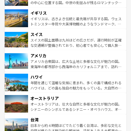
ンテンツ一覧
を参照してほしい。
から魅了する。また、フランスは美食の国としても知ら
の中心に位置する国。中世の街並みが残るロマンチック街
れ、フランス料理はユネスコ無形文化遺産にも登録されて
道から、未来を先取りするようなモダンな都市まで多様な
イギリス
いる。シャンパンの発祥地であるランス、プロヴァンスの
顔を持つこの国は、どこを歩いても飽きることがない。ベ
香り高いラベンダー畑など、多彩な楽しみ方が可能だ。さ
ルリンの文化的活気、バイエルン州のアルプスの絶景、そ
イギリスは、古きよき伝統と最先端が共存する国。ウェス
らに、パリ以外の地域にも魅力が溢れており、どの街角に
してライン川沿いのワイン畑といった風景は必見。ビール
トミンスター寺院や大英博物館のようなランドマーク、歴
も豊かな歴史と文化が息づいている。パリ以外の個性あふ
とソーセージを味わいながら地元の人と過ごす楽しい時間
史ある大学都市、美しい丘陵地帯や牧歌的な風景など、エ
れる地方に足を運ぶとそれぞれで全く異なる文化を体験で
スイス
は、お酒好きな人にはぜひ体験してほしい。 なお、新着の
リアごとに異なる魅力がある。また、優雅なアフタヌーン
きるだろう。 なお、新着のフランス情報は
コンテンツ一覧
ドイツ情報は
コンテンツ一覧
を参照してほしい。
ティー、ビール好きにはたまらない英国パブ、サッカー観
スイスの国土面積は九州ほどの広さだが、運行時刻が正確
を参照してほしい。
戦など、本場だからこそできる体験も豊富。イギリスを旅
な交通網が整備されており、初心者でも安心して個人旅行
して楽しみつくそう。 なお、新着のイギリス情報は
コンテ
を楽しめる。日本同様に時刻表どおりの旅が可能だ。中世
アメリカ
ンツ一覧
を参照してほしい。
の建物がそのまま残る町や、スイスならではのユニークな
博物館もあり、アルプス観光だけでなく町歩きも満喫する
アメリカ合衆国は、広大な土地と多様な文化が魅力の国。
ことができる。国民の所得が高いため物価も高いが、旅行
東海岸の都市部から西海岸のカリフォルニアまで、訪れる
者向けの交通パス提供のサービスもあり、うまく活用すれ
場所ごとに異なる風景と体験が待っている。ニューヨーク
ハワイ
ば市内交通費無料で観光を楽しむこともできる。 なお、新
のような巨大都市は、観光、ショッピング、エンターテイ
着のスイス情報は
コンテンツ一覧
を参照してほしい。
ンメントが詰まった刺激的なスポットだ。一方、アメリカ
年間を通じて温暖な気候に恵まれ、多くの島で構成される
西部には大自然が広がり、グランドキャニオンやイエロー
ハワイは、どの島も独自の魅力をもっている。大自然の神
ストーン国立公園といった絶景が堪能できる。さらに、南
秘を感じたいなら、火山が生み出した壮大な景観を誇るハ
オーストラリア
部のニューオーリンズでは、音楽と美食が融合した独特の
ワイ島は見逃せない。また、定番の観光地といえばオアフ
文化が魅力。旅行者はアメリカの各地域で異なる魅力を楽
島だが、静かな自然を求めるならマウイ島やカウアイ島が
オーストラリアは、壮大な自然と多様な文化が魅力の国。
しみながら、その多様性と豊かな歴史を感じることができ
おすすめ。エメラルドグリーンに輝く海をはじめ、豊かな
シドニーのシンボルであるシドニー・オペラハウス、オー
るだろう。車でのロードトリップや列車の旅も、アメリカ
文化や歴史が息づいている。「アロハスピリット」と呼ば
ストラリア東海岸北部に広がる大サンゴ礁地帯グレートバ
ならではの贅沢な旅のスタイルだ。 なお、新着のアメリカ
台湾
れるおもてなしの心で訪れる人々を迎えてくれるハワイの
リアリーフや大陸中央部にそびえるウルル（エアーズロッ
情報は
コンテンツ一覧
を参照してほしい。
人々、おいしいローカルフードやハワイアンミュージッ
ク）、タスマニアの美しい原生林やケアンズの熱帯雨林な
日本から約４時間ほどでたどり着く台湾は、多彩な文化と
ク、伝統的なフラダンスなど、すべてがハワイの魅力を彩
ど、見どころがたくさん。また、カフェやワイン、オージ
自然が織りなす魅力的な観光地。活気あふれる大都市の台