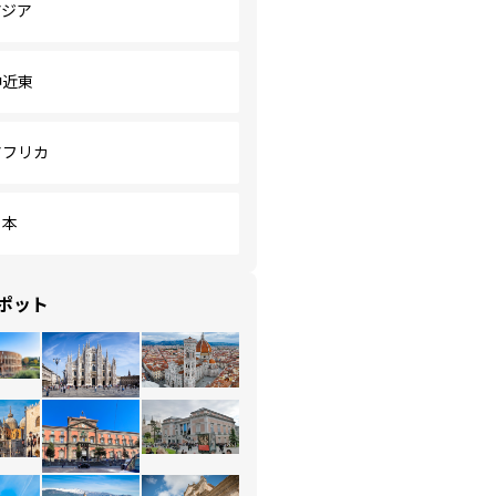
アジア
中近東
アフリカ
日本
ポット