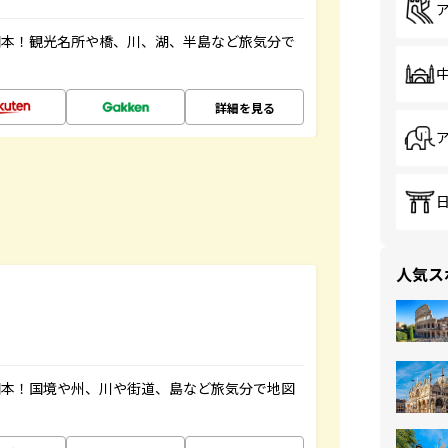
図本！観光名所や橋、川、湖、半島など旅気分で
詳細を見る
人気ス
図本！国境や州、川や街道、島など旅気分で地図