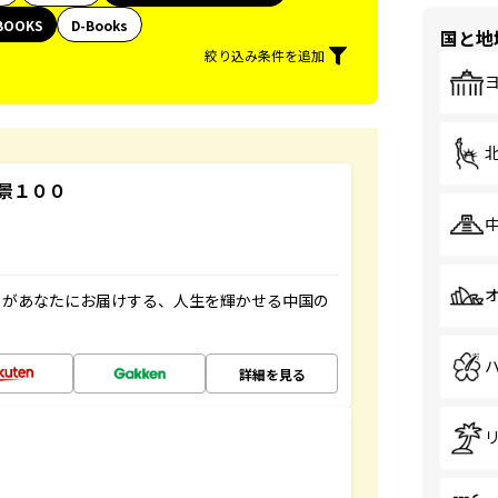
BOOKS
D-Books
国と地
絞り込み条件を追加
景１００
」があなたにお届けする、人生を輝かせる中国の
詳細を見る