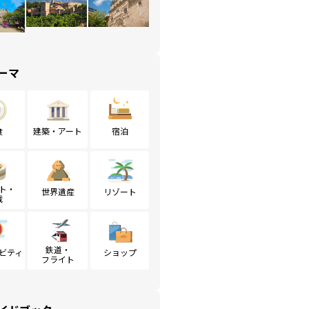
ーマ
食
建築・アート
宿泊
ト・
世界遺産
リゾート
戦
鉄道・
ビティ
ショップ
フライト