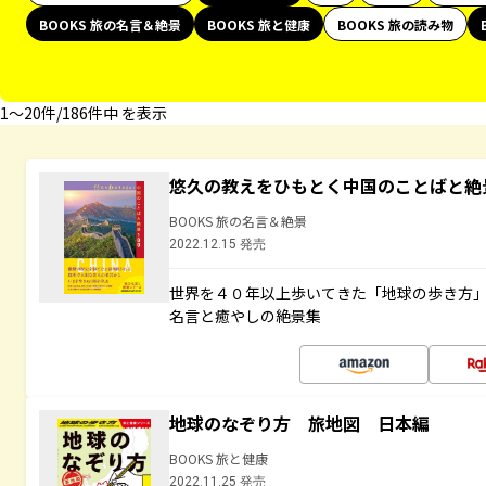
BOOKS 旅の名言＆絶景
BOOKS 旅と健康
BOOKS 旅の読み物
1〜20件/186件中 を表示
悠久の教えをひもとく中国のことばと絶
BOOKS 旅の名言＆絶景
2022.12.15 発売
世界を４０年以上歩いてきた「地球の歩き方
名言と癒やしの絶景集
地球のなぞり方 旅地図 日本編
BOOKS 旅と健康
2022.11.25 発売