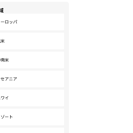
域
ヨーロッパ
北米
中南米
オセアニア
ハワイ
リゾート