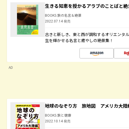
生きる知恵を授かるアラブのことばと絶
BOOKS 旅の名言＆絶景
2022.07.14 発売
古きと新しき、東と西が調和するオリエンタ
生を輝かせる名言と癒やしの絶景集！
AD
地球のなぞり方 旅地図 アメリカ大陸
BOOKS 旅と健康
2022.10.14 発売