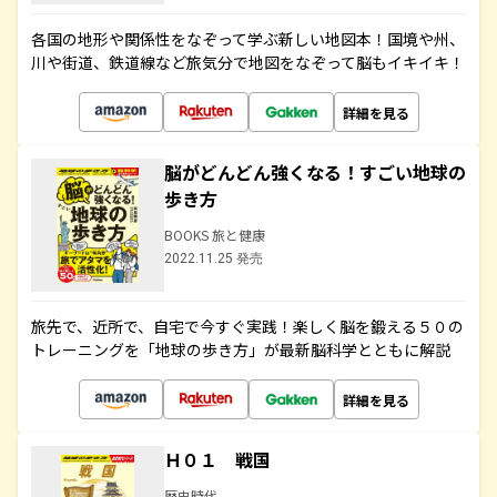
各国の地形や関係性をなぞって学ぶ新しい地図本！国境や州、
川や街道、鉄道線など旅気分で地図をなぞって脳もイキイキ！
詳細を見る
脳がどんどん強くなる！すごい地球の
歩き方
BOOKS 旅と健康
2022.11.25 発売
旅先で、近所で、自宅で今すぐ実践！楽しく脳を鍛える５０の
トレーニングを「地球の歩き方」が最新脳科学とともに解説
詳細を見る
Ｈ０１ 戦国
歴史時代