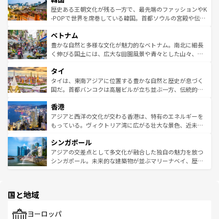
は
コンテンツ一覧
を参照してほしい。
ビング、ハイキングなど、アウトドア好きにはたまらな
と山間の静けさが共存しており、訪れる人に新しい発見と
歴史ある王朝文化が残る一方で、最先端のファッションやK
い。オーストラリアの多彩な魅力を存分に味わいつくそ
驚きをもたらしてくれる。また、奥深い台湾の食文化も魅
-POPで世界を席巻している韓国。首都ソウルの宮殿や伝統
う。 なお、新着のオーストラリア情報は
コンテンツ一覧
を
力で、夜市などの屋台グルメから高級料理、ヘルシーで美
家屋が並ぶエリアでは韓国の歴史と文化に浸ることがで
参照してほしい。
ベトナム
容にもいいと評判のスイーツなど、バラエティ豊かな料理
き、地方に足を延ばせば四季折々の自然美を楽しむことが
が味わえる。 なお、新着の台湾情報は
コンテンツ一覧
を参
できる。そして、キムチや焼肉、絶品のストリートフード
豊かな自然と多様な文化が魅力的なベトナム。南北に細長
照してほしい。
まで、さまざまな韓国料理が待っている。夜には、韓国な
く伸びる国土には、広大な田園風景や青々とした山々、世
らではのナイトライフも堪能できる。あたたかいホスピタ
界遺産に登録された壮大な自然景観が点在し、都市部では
タイ
リティに包まれながら、韓国の多彩な魅力を心ゆくまで味
急速な発展と共に伝統が息づく。ハノイの古い町並みやホ
わってみてほしい。 なお、新着の韓国情報は
コンテンツ一
ーチミン市のフランス統治時代の建物も、独特の雰囲気を
タイは、東南アジアに位置する豊かな自然と歴史が息づく
覧
を参照してほしい。
醸し出している。また、バラエティの豊かさとおいしさで
国だ。首都バンコクは高層ビルが立ち並ぶ一方、伝統的な
世界中の食通を魅了してやまないベトナム料理も魅力のひ
寺院や市場がいたるところに点在し、古きよき文化と現代
香港
とつ。フォーやバインミー、ベトナムコーヒーなどは、ぜ
の活気が交差している。北部ではチェンマイなどの山岳地
ひ現地で味わいたい。どの地域を訪れてもあたたかい人々
帯で自然と触れ合い、南部ではプーケットやクラビの美し
アジアと西洋の文化が交わる香港は、特有のエネルギーを
が旅行者を迎えてくれるので、きっと忘れられない旅にな
いビーチでリゾート気分を楽しむことができる。タイ料理
もっている。ヴィクトリア湾に広がる壮大な景色、近未来
るはずだ。 なお、新着のベトナム情報は
コンテンツ一覧
を
は世界的に有名で、屋台から高級レストランまで味覚を刺
的なアートスポット、そして歴史と現代が融合した町並
参照してほしい。
シンガポール
激する。気候は一年中温暖で、どの季節にも異なる楽しみ
み、どこを訪れても感動するはず。観光スポットが密集し
が待っている。親しみやすいタイの人々、仏教を中心とし
ており、効率よく見どころを回れるのも魅力。息をのむよ
アジアの交差点として多文化が融合した独自の魅力を放つ
た文化、そして多様な観光資源が、訪れる旅人を魅了し続
うな絶景から文化的な体験まで、香港を存分に楽しみ尽く
シンガポール。未来的な建築物が並ぶマリーナベイ、歴史
ける。 なお、新着のタイ情報は
コンテンツ一覧
を参照して
そう。 なお、新着の香港情報は
コンテンツ一覧
を参照して
と伝統を感じられるエスニックタウン、多数の緑豊かな公
ほしい。
ほしい。
園や自然保護区など、自然が調和した近代的な景観と文化
の多様性あふれるカラフルな町は、どこを歩いても新しい
国と地域
発見がある。さらに、治安のよさや充実した公共交通機関
も、旅行者にとっては魅力的なポイント。グルメも豊富
で、ホーカーズは地元の風情を楽しめる外せないスポット
ヨーロッパ