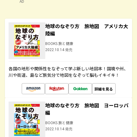
AD
地球のなぞり方 旅地図 アメリカ大
陸編
BOOKS 旅と健康
2022.10.14 発売
各国の地形や関係性をなぞって学ぶ新しい地図本！国境や州、
川や街道、島など旅気分で地図をなぞって脳もイキイキ！
詳細を見る
地球のなぞり方 旅地図 ヨーロッパ
編
BOOKS 旅と健康
2022.10.14 発売