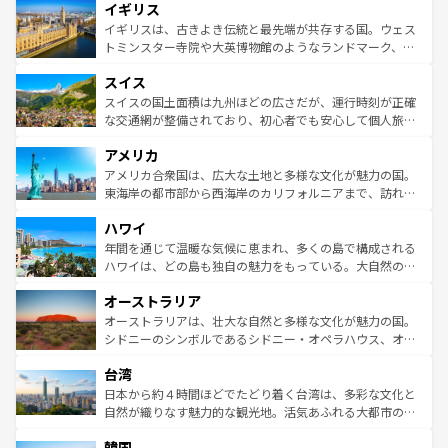
イギリス
いる。シャンパンの発祥地であるランス、プロヴァンスの
顔を持つこの国は、どこを歩いても飽きることがない。ベ
香り高いラベンダー畑など、多彩な楽しみ方が可能だ。さ
ルリンの文化的活気、バイエルン州のアルプスの絶景、そ
イギリスは、古きよき伝統と最先端が共存する国。ウェス
らに、パリ以外の地域にも魅力が溢れており、どの街角に
してライン川沿いのワイン畑といった風景は必見。ビール
トミンスター寺院や大英博物館のようなランドマーク、歴
も豊かな歴史と文化が息づいている。パリ以外の個性あふ
とソーセージを味わいながら地元の人と過ごす楽しい時間
史ある大学都市、美しい丘陵地帯や牧歌的な風景など、エ
れる地方に足を運ぶとそれぞれで全く異なる文化を体験で
スイス
は、お酒好きな人にはぜひ体験してほしい。 なお、新着の
リアごとに異なる魅力がある。また、優雅なアフタヌーン
きるだろう。 なお、新着のフランス情報は
コンテンツ一覧
ドイツ情報は
コンテンツ一覧
を参照してほしい。
ティー、ビール好きにはたまらない英国パブ、サッカー観
スイスの国土面積は九州ほどの広さだが、運行時刻が正確
を参照してほしい。
戦など、本場だからこそできる体験も豊富。イギリスを旅
な交通網が整備されており、初心者でも安心して個人旅行
して楽しみつくそう。 なお、新着のイギリス情報は
コンテ
を楽しめる。日本同様に時刻表どおりの旅が可能だ。中世
アメリカ
ンツ一覧
を参照してほしい。
の建物がそのまま残る町や、スイスならではのユニークな
博物館もあり、アルプス観光だけでなく町歩きも満喫する
アメリカ合衆国は、広大な土地と多様な文化が魅力の国。
ことができる。国民の所得が高いため物価も高いが、旅行
東海岸の都市部から西海岸のカリフォルニアまで、訪れる
者向けの交通パス提供のサービスもあり、うまく活用すれ
場所ごとに異なる風景と体験が待っている。ニューヨーク
ハワイ
ば市内交通費無料で観光を楽しむこともできる。 なお、新
のような巨大都市は、観光、ショッピング、エンターテイ
着のスイス情報は
コンテンツ一覧
を参照してほしい。
ンメントが詰まった刺激的なスポットだ。一方、アメリカ
年間を通じて温暖な気候に恵まれ、多くの島で構成される
西部には大自然が広がり、グランドキャニオンやイエロー
ハワイは、どの島も独自の魅力をもっている。大自然の神
ストーン国立公園といった絶景が堪能できる。さらに、南
秘を感じたいなら、火山が生み出した壮大な景観を誇るハ
オーストラリア
部のニューオーリンズでは、音楽と美食が融合した独特の
ワイ島は見逃せない。また、定番の観光地といえばオアフ
文化が魅力。旅行者はアメリカの各地域で異なる魅力を楽
島だが、静かな自然を求めるならマウイ島やカウアイ島が
オーストラリアは、壮大な自然と多様な文化が魅力の国。
しみながら、その多様性と豊かな歴史を感じることができ
おすすめ。エメラルドグリーンに輝く海をはじめ、豊かな
シドニーのシンボルであるシドニー・オペラハウス、オー
るだろう。車でのロードトリップや列車の旅も、アメリカ
文化や歴史が息づいている。「アロハスピリット」と呼ば
ストラリア東海岸北部に広がる大サンゴ礁地帯グレートバ
ならではの贅沢な旅のスタイルだ。 なお、新着のアメリカ
台湾
れるおもてなしの心で訪れる人々を迎えてくれるハワイの
リアリーフや大陸中央部にそびえるウルル（エアーズロッ
情報は
コンテンツ一覧
を参照してほしい。
人々、おいしいローカルフードやハワイアンミュージッ
ク）、タスマニアの美しい原生林やケアンズの熱帯雨林な
日本から約４時間ほどでたどり着く台湾は、多彩な文化と
ク、伝統的なフラダンスなど、すべてがハワイの魅力を彩
ど、見どころがたくさん。また、カフェやワイン、オージ
自然が織りなす魅力的な観光地。活気あふれる大都市の台
っている。訪れるたびに新しい発見と感動が待っているハ
ービーフなどの食文化も豊かで、美味しいものであふれて
北やノスタルジックな町並みが人気な九份（ジォウフェ
ワイを、存分に味わってほしい。 なお、新着のハワイ情報
韓国
いる。アクティビティも充実しており、サーフィンやダイ
ン）、静ひつな山岳地帯である台湾東部など、都市の喧騒