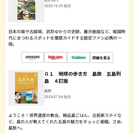
2025.10.23 発売
日本の城や古戦場、武将ゆかりの史跡、展示施設など、戦国時
代にまつわるスポットを徹底ガイドする歴史ファン必携の一
冊。
詳細を見る
０１ 地球の歩き方 島旅 五島列
島 ４訂版
島旅
2024.07.04 発売
ようこそ！世界遺産の教会、絶品島ごはん、古民家ステイな
ど、島の人が教えてくれた五島の魅力をギュッと凝縮。さあ、
島旅へ。