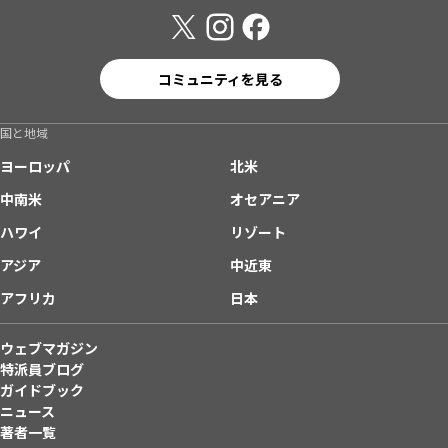
コミュニティを見る
国と地域
ヨーロッパ
北米
中南米
オセアニア
ハワイ
リゾート
アジア
中近東
アフリカ
日本
ウェブマガジン
特派員ブログ
ガイドブック
ニュース
著者一覧