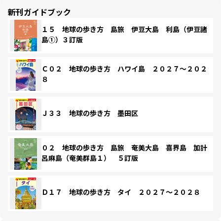
新刊ガイドブック
１５ 地球の歩き方 島旅 伊豆大島 利島（伊豆諸
島①）３訂版
Ｃ０２ 地球の歩き方 ハワイ島 ２０２７～２０２
８
Ｊ３３ 地球の歩き方 墨田区
０２ 地球の歩き方 島旅 奄美大島 喜界島 加計
呂麻島（奄美群島１） ５訂版
Ｄ１７ 地球の歩き方 タイ ２０２７～２０２８