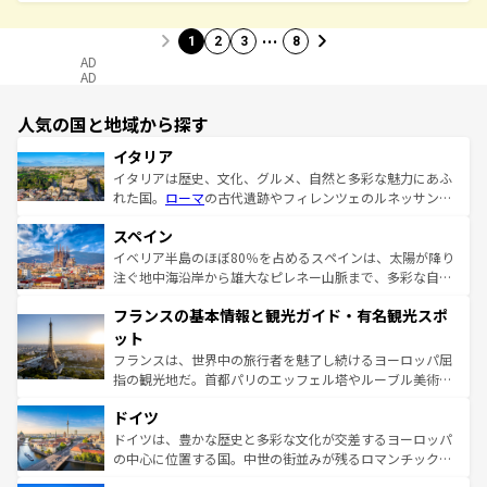
…
1
2
3
8
AD
AD
人気の国と地域から探す
イタリア
イタリアは歴史、文化、グルメ、自然と多彩な魅力にあふ
れた国。
ローマ
の古代遺跡やフィレンツェのルネッサンス
美術、ヴェネツィアの運河など、歴史あるスポットはもち
スペイン
ろん、トスカーナの美しい田園風景やアマルフィ海岸の絶
景など、自然景観も見逃せない。観光の合間には、本場の
イベリア半島のほぼ80％を占めるスペインは、太陽が降り
ピザやパスタなど、絶品のイタリア料理を堪能することも
注ぐ地中海沿岸から雄大なピレネー山脈まで、多彩な自然
できる。朝目覚めてから夜眠るまで、すべての瞬間を楽し
と文化が詰まったヨーロッパ屈指の旅行先だ。多様な地域
フランスの基本情報と観光ガイド・有名観光スポ
ませてくれるイタリアで、忘れられない旅をしてみよう！
文化が根付くこの国では、情熱的なフラメンコ、熱気あふ
なお、新着のイタリア情報は
コンテンツ一覧
を参照してほ
れる闘牛、そして美味しいタパスが生活の一部となってい
ット
しい。
る。首都マドリードの洗練された雰囲気や、バルセロナの
フランスは、世界中の旅行者を魅了し続けるヨーロッパ屈
アートに溢れた街角から、地方では古代ローマ遺跡や中世
指の観光地だ。首都パリのエッフェル塔やルーブル美術館
の城塞都市、穏やかなビーチリゾートまで多彩な表情を見
といった象徴的なスポットから、田舎町の古風な美しさま
せる。地方によって風土や気候が異なるスペインはその個
ドイツ
で、幅広い魅力が詰まっている。華麗な宮殿、歴史的な大
性で訪れる人を魅了する。 なお、新着のスペイン情報は
コ
聖堂、美しいビーチ、そして豊かな自然が、訪れる者を心
ドイツは、豊かな歴史と多彩な文化が交差するヨーロッパ
ンテンツ一覧
を参照してほしい。
から魅了する。また、フランスは美食の国としても知ら
の中心に位置する国。中世の街並みが残るロマンチック街
れ、フランス料理はユネスコ無形文化遺産にも登録されて
道から、未来を先取りするようなモダンな都市まで多様な