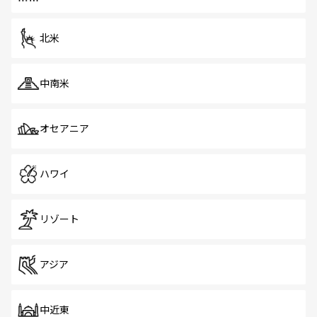
だ。訪れる人を飽きさせないシンガポールで、多様な魅力
を体感しよう。 なお、新着のシンガポール情報は
コンテン
ツ一覧
を参照してほしい。
北米
中南米
オセアニア
ハワイ
リゾート
アジア
中近東