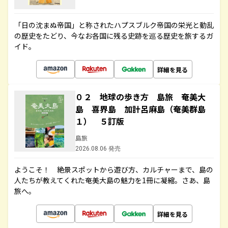
「日の沈まぬ帝国」と称されたハプスブルク帝国の栄光と動乱
の歴史をたどり、今なお各国に残る史跡を巡る歴史を旅するガ
イド。
詳細を見る
０２ 地球の歩き方 島旅 奄美大
島 喜界島 加計呂麻島（奄美群島
１） ５訂版
島旅
2026.08.06 発売
ようこそ！ 絶景スポットから遊び方、カルチャーまで、島の
人たちが教えてくれた奄美大島の魅力を1冊に凝縮。さあ、島
旅へ。
詳細を見る