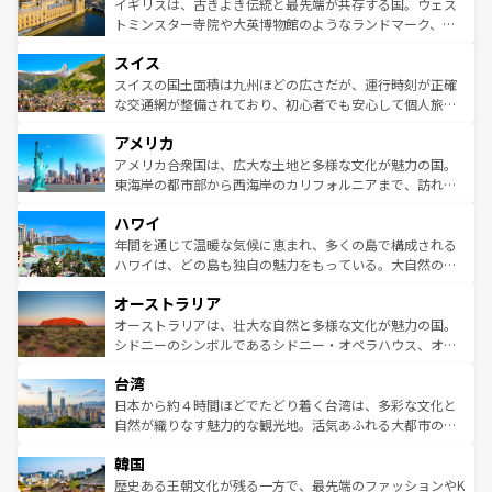
香り高いラベンダー畑など、多彩な楽しみ方が可能だ。さ
ルリンの文化的活気、バイエルン州のアルプスの絶景、そ
イギリスは、古きよき伝統と最先端が共存する国。ウェス
らに、パリ以外の地域にも魅力が溢れており、どの街角に
してライン川沿いのワイン畑といった風景は必見。ビール
トミンスター寺院や大英博物館のようなランドマーク、歴
も豊かな歴史と文化が息づいている。パリ以外の個性あふ
とソーセージを味わいながら地元の人と過ごす楽しい時間
史ある大学都市、美しい丘陵地帯や牧歌的な風景など、エ
れる地方に足を運ぶとそれぞれで全く異なる文化を体験で
スイス
は、お酒好きな人にはぜひ体験してほしい。 なお、新着の
リアごとに異なる魅力がある。また、優雅なアフタヌーン
きるだろう。 なお、新着のフランス情報は
コンテンツ一覧
ドイツ情報は
コンテンツ一覧
を参照してほしい。
ティー、ビール好きにはたまらない英国パブ、サッカー観
スイスの国土面積は九州ほどの広さだが、運行時刻が正確
を参照してほしい。
戦など、本場だからこそできる体験も豊富。イギリスを旅
な交通網が整備されており、初心者でも安心して個人旅行
して楽しみつくそう。 なお、新着のイギリス情報は
コンテ
を楽しめる。日本同様に時刻表どおりの旅が可能だ。中世
アメリカ
ンツ一覧
を参照してほしい。
の建物がそのまま残る町や、スイスならではのユニークな
博物館もあり、アルプス観光だけでなく町歩きも満喫する
アメリカ合衆国は、広大な土地と多様な文化が魅力の国。
ことができる。国民の所得が高いため物価も高いが、旅行
東海岸の都市部から西海岸のカリフォルニアまで、訪れる
者向けの交通パス提供のサービスもあり、うまく活用すれ
場所ごとに異なる風景と体験が待っている。ニューヨーク
ハワイ
ば市内交通費無料で観光を楽しむこともできる。 なお、新
のような巨大都市は、観光、ショッピング、エンターテイ
着のスイス情報は
コンテンツ一覧
を参照してほしい。
ンメントが詰まった刺激的なスポットだ。一方、アメリカ
年間を通じて温暖な気候に恵まれ、多くの島で構成される
西部には大自然が広がり、グランドキャニオンやイエロー
ハワイは、どの島も独自の魅力をもっている。大自然の神
ストーン国立公園といった絶景が堪能できる。さらに、南
秘を感じたいなら、火山が生み出した壮大な景観を誇るハ
オーストラリア
部のニューオーリンズでは、音楽と美食が融合した独特の
ワイ島は見逃せない。また、定番の観光地といえばオアフ
文化が魅力。旅行者はアメリカの各地域で異なる魅力を楽
島だが、静かな自然を求めるならマウイ島やカウアイ島が
オーストラリアは、壮大な自然と多様な文化が魅力の国。
しみながら、その多様性と豊かな歴史を感じることができ
おすすめ。エメラルドグリーンに輝く海をはじめ、豊かな
シドニーのシンボルであるシドニー・オペラハウス、オー
るだろう。車でのロードトリップや列車の旅も、アメリカ
文化や歴史が息づいている。「アロハスピリット」と呼ば
ストラリア東海岸北部に広がる大サンゴ礁地帯グレートバ
ならではの贅沢な旅のスタイルだ。 なお、新着のアメリカ
台湾
れるおもてなしの心で訪れる人々を迎えてくれるハワイの
リアリーフや大陸中央部にそびえるウルル（エアーズロッ
情報は
コンテンツ一覧
を参照してほしい。
人々、おいしいローカルフードやハワイアンミュージッ
ク）、タスマニアの美しい原生林やケアンズの熱帯雨林な
日本から約４時間ほどでたどり着く台湾は、多彩な文化と
ク、伝統的なフラダンスなど、すべてがハワイの魅力を彩
ど、見どころがたくさん。また、カフェやワイン、オージ
自然が織りなす魅力的な観光地。活気あふれる大都市の台
っている。訪れるたびに新しい発見と感動が待っているハ
ービーフなどの食文化も豊かで、美味しいものであふれて
北やノスタルジックな町並みが人気な九份（ジォウフェ
ワイを、存分に味わってほしい。 なお、新着のハワイ情報
韓国
いる。アクティビティも充実しており、サーフィンやダイ
ン）、静ひつな山岳地帯である台湾東部など、都市の喧騒
は
コンテンツ一覧
を参照してほしい。
ビング、ハイキングなど、アウトドア好きにはたまらな
と山間の静けさが共存しており、訪れる人に新しい発見と
歴史ある王朝文化が残る一方で、最先端のファッションやK