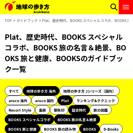
TOP
ガイドブック
Plat、歴史時代、BOOKS スペシャルコラボ、BOOKS
Plat、歴史時代、BOOKS スペシャル
コラボ、BOOKS 旅の名言＆絶景、BO
OKS 旅と健康、BOOKSのガイドブッ
ク一覧
すべて
地球の歩き方 海外
地球の歩き方 Jシリーズ（国内）
aruco 海外
aruco 国内
Plat
ランキング&テクニック
Resort Style
島旅
御朱印
歴史時代
旅の図鑑
BOOKS スペシャルコラボ
BOOKS 旅の名言＆絶景
BOOKS 旅と健康
BOOKS 旅の読み物
BOOKS
D-Books