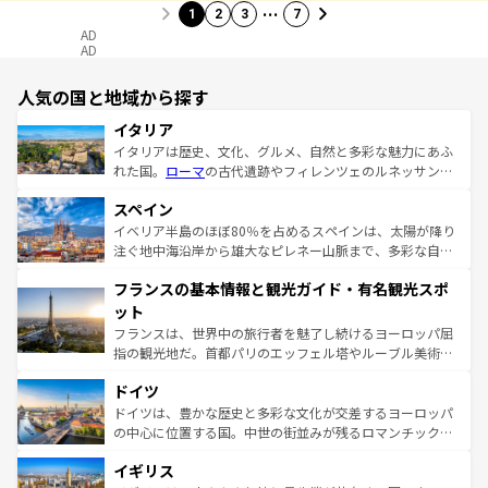
…
1
2
3
7
AD
AD
人気の国と地域から探す
イタリア
イタリアは歴史、文化、グルメ、自然と多彩な魅力にあふ
れた国。
ローマ
の古代遺跡やフィレンツェのルネッサンス
美術、ヴェネツィアの運河など、歴史あるスポットはもち
スペイン
ろん、トスカーナの美しい田園風景やアマルフィ海岸の絶
景など、自然景観も見逃せない。観光の合間には、本場の
イベリア半島のほぼ80％を占めるスペインは、太陽が降り
ピザやパスタなど、絶品のイタリア料理を堪能することも
注ぐ地中海沿岸から雄大なピレネー山脈まで、多彩な自然
できる。朝目覚めてから夜眠るまで、すべての瞬間を楽し
と文化が詰まったヨーロッパ屈指の旅行先だ。多様な地域
フランスの基本情報と観光ガイド・有名観光スポ
ませてくれるイタリアで、忘れられない旅をしてみよう！
文化が根付くこの国では、情熱的なフラメンコ、熱気あふ
なお、新着のイタリア情報は
コンテンツ一覧
を参照してほ
れる闘牛、そして美味しいタパスが生活の一部となってい
ット
しい。
る。首都マドリードの洗練された雰囲気や、バルセロナの
フランスは、世界中の旅行者を魅了し続けるヨーロッパ屈
アートに溢れた街角から、地方では古代ローマ遺跡や中世
指の観光地だ。首都パリのエッフェル塔やルーブル美術館
の城塞都市、穏やかなビーチリゾートまで多彩な表情を見
といった象徴的なスポットから、田舎町の古風な美しさま
せる。地方によって風土や気候が異なるスペインはその個
ドイツ
で、幅広い魅力が詰まっている。華麗な宮殿、歴史的な大
性で訪れる人を魅了する。 なお、新着のスペイン情報は
コ
聖堂、美しいビーチ、そして豊かな自然が、訪れる者を心
ドイツは、豊かな歴史と多彩な文化が交差するヨーロッパ
ンテンツ一覧
を参照してほしい。
から魅了する。また、フランスは美食の国としても知ら
の中心に位置する国。中世の街並みが残るロマンチック街
れ、フランス料理はユネスコ無形文化遺産にも登録されて
道から、未来を先取りするようなモダンな都市まで多様な
イギリス
いる。シャンパンの発祥地であるランス、プロヴァンスの
顔を持つこの国は、どこを歩いても飽きることがない。ベ