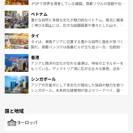
い。オーストラリアの多彩な魅力を存分に味わいつくそ
驚きをもたらしてくれる。また、奥深い台湾の食文化も魅
-POPで世界を席巻している韓国。首都ソウルの宮殿や伝統
う。 なお、新着のオーストラリア情報は
コンテンツ一覧
を
力で、夜市などの屋台グルメから高級料理、ヘルシーで美
家屋が並ぶエリアでは韓国の歴史と文化に浸ることがで
参照してほしい。
ベトナム
容にもいいと評判のスイーツなど、バラエティ豊かな料理
き、地方に足を延ばせば四季折々の自然美を楽しむことが
が味わえる。 なお、新着の台湾情報は
コンテンツ一覧
を参
できる。そして、キムチや焼肉、絶品のストリートフード
豊かな自然と多様な文化が魅力的なベトナム。南北に細長
照してほしい。
まで、さまざまな韓国料理が待っている。夜には、韓国な
く伸びる国土には、広大な田園風景や青々とした山々、世
らではのナイトライフも堪能できる。あたたかいホスピタ
界遺産に登録された壮大な自然景観が点在し、都市部では
タイ
リティに包まれながら、韓国の多彩な魅力を心ゆくまで味
急速な発展と共に伝統が息づく。ハノイの古い町並みやホ
わってみてほしい。 なお、新着の韓国情報は
コンテンツ一
ーチミン市のフランス統治時代の建物も、独特の雰囲気を
タイは、東南アジアに位置する豊かな自然と歴史が息づく
覧
を参照してほしい。
醸し出している。また、バラエティの豊かさとおいしさで
国だ。首都バンコクは高層ビルが立ち並ぶ一方、伝統的な
世界中の食通を魅了してやまないベトナム料理も魅力のひ
寺院や市場がいたるところに点在し、古きよき文化と現代
香港
とつ。フォーやバインミー、ベトナムコーヒーなどは、ぜ
の活気が交差している。北部ではチェンマイなどの山岳地
ひ現地で味わいたい。どの地域を訪れてもあたたかい人々
帯で自然と触れ合い、南部ではプーケットやクラビの美し
アジアと西洋の文化が交わる香港は、特有のエネルギーを
が旅行者を迎えてくれるので、きっと忘れられない旅にな
いビーチでリゾート気分を楽しむことができる。タイ料理
もっている。ヴィクトリア湾に広がる壮大な景色、近未来
るはずだ。 なお、新着のベトナム情報は
コンテンツ一覧
を
は世界的に有名で、屋台から高級レストランまで味覚を刺
的なアートスポット、そして歴史と現代が融合した町並
参照してほしい。
シンガポール
激する。気候は一年中温暖で、どの季節にも異なる楽しみ
み、どこを訪れても感動するはず。観光スポットが密集し
が待っている。親しみやすいタイの人々、仏教を中心とし
ており、効率よく見どころを回れるのも魅力。息をのむよ
アジアの交差点として多文化が融合した独自の魅力を放つ
た文化、そして多様な観光資源が、訪れる旅人を魅了し続
うな絶景から文化的な体験まで、香港を存分に楽しみ尽く
シンガポール。未来的な建築物が並ぶマリーナベイ、歴史
ける。 なお、新着のタイ情報は
コンテンツ一覧
を参照して
そう。 なお、新着の香港情報は
コンテンツ一覧
を参照して
と伝統を感じられるエスニックタウン、多数の緑豊かな公
ほしい。
ほしい。
園や自然保護区など、自然が調和した近代的な景観と文化
の多様性あふれるカラフルな町は、どこを歩いても新しい
国と地域
発見がある。さらに、治安のよさや充実した公共交通機関
も、旅行者にとっては魅力的なポイント。グルメも豊富
で、ホーカーズは地元の風情を楽しめる外せないスポット
ヨーロッパ
だ。訪れる人を飽きさせないシンガポールで、多様な魅力
を体感しよう。 なお、新着のシンガポール情報は
コンテン