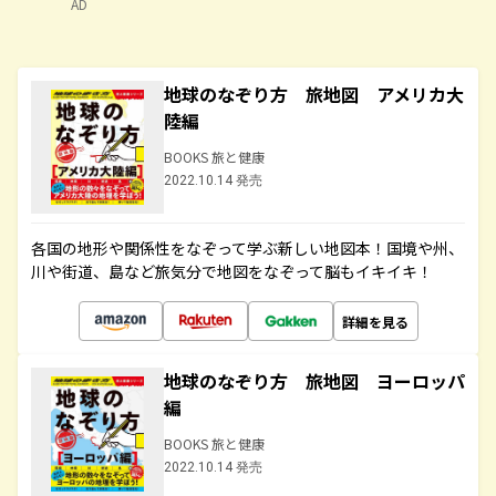
AD
地球のなぞり方 旅地図 アメリカ大
陸編
BOOKS 旅と健康
2022.10.14 発売
各国の地形や関係性をなぞって学ぶ新しい地図本！国境や州、
川や街道、島など旅気分で地図をなぞって脳もイキイキ！
詳細を見る
地球のなぞり方 旅地図 ヨーロッパ
編
BOOKS 旅と健康
2022.10.14 発売