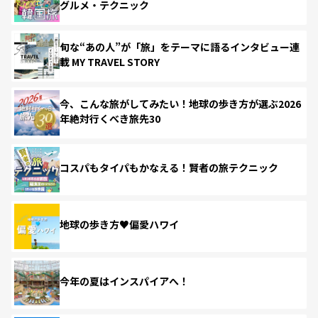
グルメ・テクニック
旬な“あの人”が「旅」をテーマに語るインタビュー連
載 MY TRAVEL STORY
今、こんな旅がしてみたい！地球の歩き方が選ぶ2026
年絶対行くべき旅先30
コスパもタイパもかなえる！賢者の旅テクニック
地球の歩き方♥偏愛ハワイ
今年の夏はインスパイアへ！