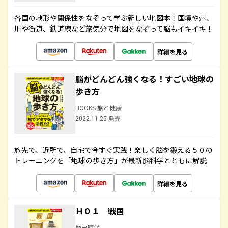
各国の地形や関係性をなぞって学ぶ新しい地図本！国境や州、
川や街道、鉄道線など旅気分で地図をなぞって脳もイキイキ！
詳細を見る
脳がどんどん強くなる！すごい地球の
歩き方
BOOKS 旅と健康
2022.11.25 発売
旅先で、近所で、自宅で今すぐ実践！楽しく脳を鍛える５０の
トレーニングを「地球の歩き方」が最新脳科学とともに解説
詳細を見る
Ｈ０１ 戦国
歴史時代