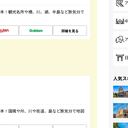
図本！観光名所や橋、川、湖、半島など旅気分で
詳細を見る
人気ス
図本！国境や州、川や街道、島など旅気分で地図