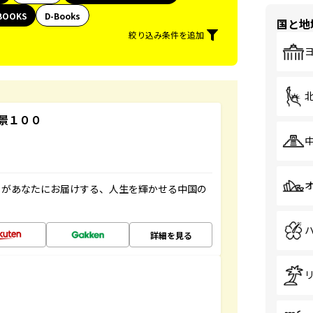
BOOKS
D-Books
国と地
絞り込み条件を追加
景１００
」があなたにお届けする、人生を輝かせる中国の
詳細を見る