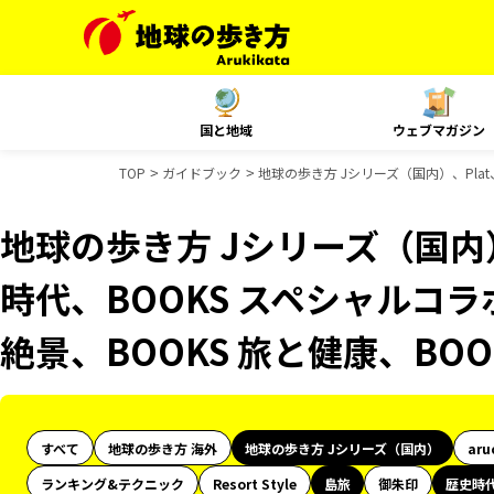
国と地域
ウェブマガジン
TOP
ガイドブック
地球の歩き方 Jシリーズ（国内）、Pla
地球の歩き方 Jシリーズ（国内
時代、BOOKS スペシャルコラ
絶景、BOOKS 旅と健康、BO
すべて
地球の歩き方 海外
地球の歩き方 Jシリーズ（国内）
aru
ランキング&テクニック
Resort Style
島旅
御朱印
歴史時