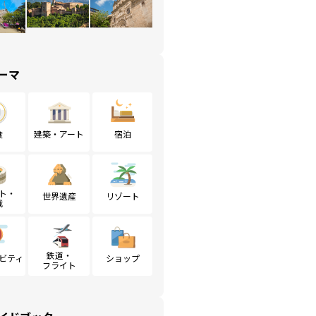
ーマ
食
建築・アート
宿泊
ト・
世界遺産
リゾート
戦
鉄道・
ビティ
ショップ
フライト