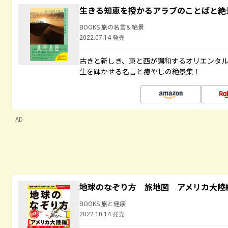
生きる知恵を授かるアラブのことばと絶
BOOKS 旅の名言＆絶景
2022.07.14 発売
古きと新しき、東と西が調和するオリエンタ
生を輝かせる名言と癒やしの絶景集！
AD
地球のなぞり方 旅地図 アメリカ大陸
BOOKS 旅と健康
2022.10.14 発売