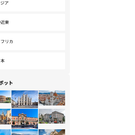
アジア
中近東
アフリカ
日本
ポット