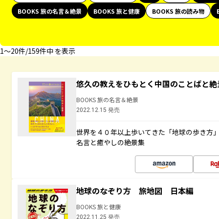
BOOKS 旅の名言＆絶景
BOOKS 旅と健康
BOOKS 旅の読み物
1〜20件/159件中 を表示
悠久の教えをひもとく中国のことばと絶
BOOKS 旅の名言＆絶景
2022.12.15 発売
世界を４０年以上歩いてきた「地球の歩き方
名言と癒やしの絶景集
地球のなぞり方 旅地図 日本編
BOOKS 旅と健康
2022.11.25 発売