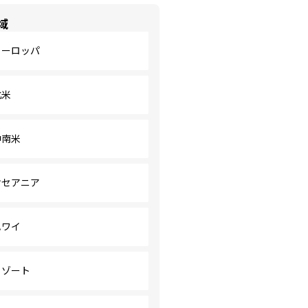
域
ヨーロッパ
北米
中南米
オセアニア
ハワイ
リゾート