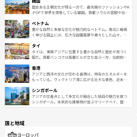
ワイを、存分に味わってほしい。 なお、新着のハワイ情報
韓国
いる。アクティビティも充実しており、サーフィンやダイ
ン）、静ひつな山岳地帯である台湾東部など、都市の喧騒
は
コンテンツ一覧
を参照してほしい。
ビング、ハイキングなど、アウトドア好きにはたまらな
と山間の静けさが共存しており、訪れる人に新しい発見と
歴史ある王朝文化が残る一方で、最先端のファッションやK
い。オーストラリアの多彩な魅力を存分に味わいつくそ
驚きをもたらしてくれる。また、奥深い台湾の食文化も魅
-POPで世界を席巻している韓国。首都ソウルの宮殿や伝統
う。 なお、新着のオーストラリア情報は
コンテンツ一覧
を
力で、夜市などの屋台グルメから高級料理、ヘルシーで美
家屋が並ぶエリアでは韓国の歴史と文化に浸ることがで
参照してほしい。
ベトナム
容にもいいと評判のスイーツなど、バラエティ豊かな料理
き、地方に足を延ばせば四季折々の自然美を楽しむことが
が味わえる。 なお、新着の台湾情報は
コンテンツ一覧
を参
できる。そして、キムチや焼肉、絶品のストリートフード
豊かな自然と多様な文化が魅力的なベトナム。南北に細長
照してほしい。
まで、さまざまな韓国料理が待っている。夜には、韓国な
く伸びる国土には、広大な田園風景や青々とした山々、世
らではのナイトライフも堪能できる。あたたかいホスピタ
界遺産に登録された壮大な自然景観が点在し、都市部では
タイ
リティに包まれながら、韓国の多彩な魅力を心ゆくまで味
急速な発展と共に伝統が息づく。ハノイの古い町並みやホ
わってみてほしい。 なお、新着の韓国情報は
コンテンツ一
ーチミン市のフランス統治時代の建物も、独特の雰囲気を
タイは、東南アジアに位置する豊かな自然と歴史が息づく
覧
を参照してほしい。
醸し出している。また、バラエティの豊かさとおいしさで
国だ。首都バンコクは高層ビルが立ち並ぶ一方、伝統的な
世界中の食通を魅了してやまないベトナム料理も魅力のひ
寺院や市場がいたるところに点在し、古きよき文化と現代
香港
とつ。フォーやバインミー、ベトナムコーヒーなどは、ぜ
の活気が交差している。北部ではチェンマイなどの山岳地
ひ現地で味わいたい。どの地域を訪れてもあたたかい人々
帯で自然と触れ合い、南部ではプーケットやクラビの美し
アジアと西洋の文化が交わる香港は、特有のエネルギーを
が旅行者を迎えてくれるので、きっと忘れられない旅にな
いビーチでリゾート気分を楽しむことができる。タイ料理
もっている。ヴィクトリア湾に広がる壮大な景色、近未来
るはずだ。 なお、新着のベトナム情報は
コンテンツ一覧
を
は世界的に有名で、屋台から高級レストランまで味覚を刺
的なアートスポット、そして歴史と現代が融合した町並
参照してほしい。
シンガポール
激する。気候は一年中温暖で、どの季節にも異なる楽しみ
み、どこを訪れても感動するはず。観光スポットが密集し
が待っている。親しみやすいタイの人々、仏教を中心とし
ており、効率よく見どころを回れるのも魅力。息をのむよ
アジアの交差点として多文化が融合した独自の魅力を放つ
た文化、そして多様な観光資源が、訪れる旅人を魅了し続
うな絶景から文化的な体験まで、香港を存分に楽しみ尽く
シンガポール。未来的な建築物が並ぶマリーナベイ、歴史
ける。 なお、新着のタイ情報は
コンテンツ一覧
を参照して
そう。 なお、新着の香港情報は
コンテンツ一覧
を参照して
と伝統を感じられるエスニックタウン、多数の緑豊かな公
ほしい。
ほしい。
園や自然保護区など、自然が調和した近代的な景観と文化
の多様性あふれるカラフルな町は、どこを歩いても新しい
国と地域
発見がある。さらに、治安のよさや充実した公共交通機関
も、旅行者にとっては魅力的なポイント。グルメも豊富
で、ホーカーズは地元の風情を楽しめる外せないスポット
ヨーロッパ