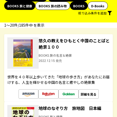
BOOKS 旅と健康
BOOKS 旅の読み物
BOOKS
D-Books
絞り込み条件を追加
1〜20件/185件中 を表示
悠久の教えをひもとく中国のことばと
絶景１００
BOOKS 旅の名言＆絶景
2022.12.15 発売
世界を４０年以上歩いてきた「地球の歩き方」があなたにお届
けする、人生を輝かせる中国の名言と癒やしの絶景集
詳細を見る
地球のなぞり方 旅地図 日本編
BOOKS 旅と健康