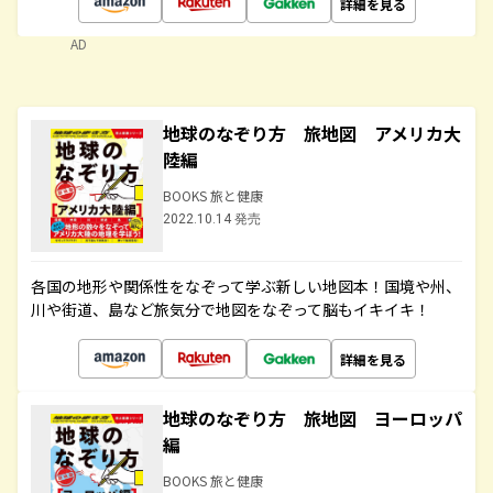
詳細を見る
AD
地球のなぞり方 旅地図 アメリカ大
陸編
BOOKS 旅と健康
2022.10.14 発売
各国の地形や関係性をなぞって学ぶ新しい地図本！国境や州、
川や街道、島など旅気分で地図をなぞって脳もイキイキ！
詳細を見る
地球のなぞり方 旅地図 ヨーロッパ
編
BOOKS 旅と健康