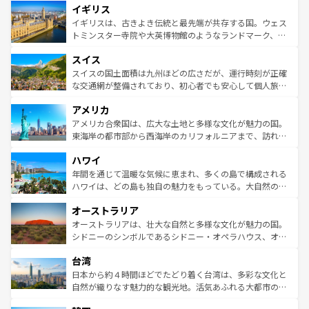
イギリス
いる。シャンパンの発祥地であるランス、プロヴァンスの
顔を持つこの国は、どこを歩いても飽きることがない。ベ
香り高いラベンダー畑など、多彩な楽しみ方が可能だ。さ
ルリンの文化的活気、バイエルン州のアルプスの絶景、そ
イギリスは、古きよき伝統と最先端が共存する国。ウェス
らに、パリ以外の地域にも魅力が溢れており、どの街角に
してライン川沿いのワイン畑といった風景は必見。ビール
トミンスター寺院や大英博物館のようなランドマーク、歴
も豊かな歴史と文化が息づいている。パリ以外の個性あふ
とソーセージを味わいながら地元の人と過ごす楽しい時間
史ある大学都市、美しい丘陵地帯や牧歌的な風景など、エ
れる地方に足を運ぶとそれぞれで全く異なる文化を体験で
スイス
は、お酒好きな人にはぜひ体験してほしい。 なお、新着の
リアごとに異なる魅力がある。また、優雅なアフタヌーン
きるだろう。 なお、新着のフランス情報は
コンテンツ一覧
ドイツ情報は
コンテンツ一覧
を参照してほしい。
ティー、ビール好きにはたまらない英国パブ、サッカー観
スイスの国土面積は九州ほどの広さだが、運行時刻が正確
を参照してほしい。
戦など、本場だからこそできる体験も豊富。イギリスを旅
な交通網が整備されており、初心者でも安心して個人旅行
して楽しみつくそう。 なお、新着のイギリス情報は
コンテ
を楽しめる。日本同様に時刻表どおりの旅が可能だ。中世
アメリカ
ンツ一覧
を参照してほしい。
の建物がそのまま残る町や、スイスならではのユニークな
博物館もあり、アルプス観光だけでなく町歩きも満喫する
アメリカ合衆国は、広大な土地と多様な文化が魅力の国。
ことができる。国民の所得が高いため物価も高いが、旅行
東海岸の都市部から西海岸のカリフォルニアまで、訪れる
者向けの交通パス提供のサービスもあり、うまく活用すれ
場所ごとに異なる風景と体験が待っている。ニューヨーク
ハワイ
ば市内交通費無料で観光を楽しむこともできる。 なお、新
のような巨大都市は、観光、ショッピング、エンターテイ
着のスイス情報は
コンテンツ一覧
を参照してほしい。
ンメントが詰まった刺激的なスポットだ。一方、アメリカ
年間を通じて温暖な気候に恵まれ、多くの島で構成される
西部には大自然が広がり、グランドキャニオンやイエロー
ハワイは、どの島も独自の魅力をもっている。大自然の神
ストーン国立公園といった絶景が堪能できる。さらに、南
秘を感じたいなら、火山が生み出した壮大な景観を誇るハ
オーストラリア
部のニューオーリンズでは、音楽と美食が融合した独特の
ワイ島は見逃せない。また、定番の観光地といえばオアフ
文化が魅力。旅行者はアメリカの各地域で異なる魅力を楽
島だが、静かな自然を求めるならマウイ島やカウアイ島が
オーストラリアは、壮大な自然と多様な文化が魅力の国。
しみながら、その多様性と豊かな歴史を感じることができ
おすすめ。エメラルドグリーンに輝く海をはじめ、豊かな
シドニーのシンボルであるシドニー・オペラハウス、オー
るだろう。車でのロードトリップや列車の旅も、アメリカ
文化や歴史が息づいている。「アロハスピリット」と呼ば
ストラリア東海岸北部に広がる大サンゴ礁地帯グレートバ
ならではの贅沢な旅のスタイルだ。 なお、新着のアメリカ
台湾
れるおもてなしの心で訪れる人々を迎えてくれるハワイの
リアリーフや大陸中央部にそびえるウルル（エアーズロッ
情報は
コンテンツ一覧
を参照してほしい。
人々、おいしいローカルフードやハワイアンミュージッ
ク）、タスマニアの美しい原生林やケアンズの熱帯雨林な
日本から約４時間ほどでたどり着く台湾は、多彩な文化と
ク、伝統的なフラダンスなど、すべてがハワイの魅力を彩
ど、見どころがたくさん。また、カフェやワイン、オージ
自然が織りなす魅力的な観光地。活気あふれる大都市の台
っている。訪れるたびに新しい発見と感動が待っているハ
ービーフなどの食文化も豊かで、美味しいものであふれて
北やノスタルジックな町並みが人気な九份（ジォウフェ