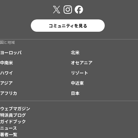
コミュニティを見る
国と地域
ヨーロッパ
北米
中南米
オセアニア
ハワイ
リゾート
アジア
中近東
アフリカ
日本
ウェブマガジン
特派員ブログ
ガイドブック
ニュース
著者一覧