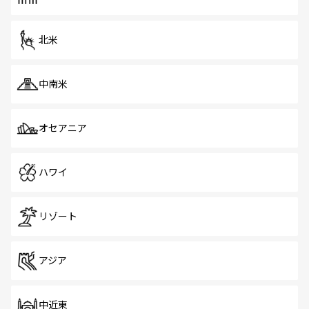
だ。訪れる人を飽きさせないシンガポールで、多様な魅力
を体感しよう。 なお、新着のシンガポール情報は
コンテン
ツ一覧
を参照してほしい。
北米
中南米
オセアニア
ハワイ
リゾート
アジア
中近東