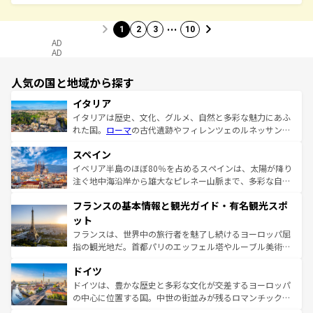
…
1
2
3
10
AD
AD
人気の国と地域から探す
イタリア
イタリアは歴史、文化、グルメ、自然と多彩な魅力にあふ
れた国。
ローマ
の古代遺跡やフィレンツェのルネッサンス
美術、ヴェネツィアの運河など、歴史あるスポットはもち
スペイン
ろん、トスカーナの美しい田園風景やアマルフィ海岸の絶
景など、自然景観も見逃せない。観光の合間には、本場の
イベリア半島のほぼ80％を占めるスペインは、太陽が降り
ピザやパスタなど、絶品のイタリア料理を堪能することも
注ぐ地中海沿岸から雄大なピレネー山脈まで、多彩な自然
できる。朝目覚めてから夜眠るまで、すべての瞬間を楽し
と文化が詰まったヨーロッパ屈指の旅行先だ。多様な地域
フランスの基本情報と観光ガイド・有名観光スポ
ませてくれるイタリアで、忘れられない旅をしてみよう！
文化が根付くこの国では、情熱的なフラメンコ、熱気あふ
なお、新着のイタリア情報は
コンテンツ一覧
を参照してほ
れる闘牛、そして美味しいタパスが生活の一部となってい
ット
しい。
る。首都マドリードの洗練された雰囲気や、バルセロナの
フランスは、世界中の旅行者を魅了し続けるヨーロッパ屈
アートに溢れた街角から、地方では古代ローマ遺跡や中世
指の観光地だ。首都パリのエッフェル塔やルーブル美術館
の城塞都市、穏やかなビーチリゾートまで多彩な表情を見
といった象徴的なスポットから、田舎町の古風な美しさま
せる。地方によって風土や気候が異なるスペインはその個
ドイツ
で、幅広い魅力が詰まっている。華麗な宮殿、歴史的な大
性で訪れる人を魅了する。 なお、新着のスペイン情報は
コ
聖堂、美しいビーチ、そして豊かな自然が、訪れる者を心
ドイツは、豊かな歴史と多彩な文化が交差するヨーロッパ
ンテンツ一覧
を参照してほしい。
から魅了する。また、フランスは美食の国としても知ら
の中心に位置する国。中世の街並みが残るロマンチック街
れ、フランス料理はユネスコ無形文化遺産にも登録されて
道から、未来を先取りするようなモダンな都市まで多様な