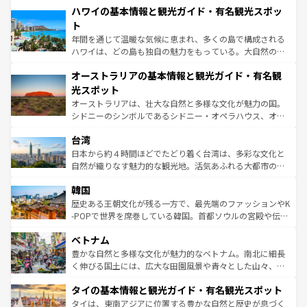
着のスイス情報は
コンテンツ一覧
を参照してほしい。
ハワイの基本情報と観光ガイド・有名観光スポッ
のような巨大都市は、観光、ショッピング、エンターテイ
ンメントが詰まった刺激的なスポットだ。一方、アメリカ
ト
西部には大自然が広がり、グランドキャニオンやイエロー
年間を通じて温暖な気候に恵まれ、多くの島で構成される
ストーン国立公園といった絶景が堪能できる。さらに、南
ハワイは、どの島も独自の魅力をもっている。大自然の神
部のニューオーリンズでは、音楽と美食が融合した独特の
秘を感じたいなら、火山が生み出した壮大な景観を誇るハ
文化が魅力。旅行者はアメリカの各地域で異なる魅力を楽
オーストラリアの基本情報と観光ガイド・有名観
ワイ島は見逃せない。また、定番の観光地といえばオアフ
しみながら、その多様性と豊かな歴史を感じることができ
島だが、静かな自然を求めるならマウイ島やカウアイ島が
光スポット
るだろう。車でのロードトリップや列車の旅も、アメリカ
おすすめ。エメラルドグリーンに輝く海をはじめ、豊かな
オーストラリアは、壮大な自然と多様な文化が魅力の国。
ならではの贅沢な旅のスタイルだ。 なお、新着のアメリカ
文化や歴史が息づいている。「アロハスピリット」と呼ば
シドニーのシンボルであるシドニー・オペラハウス、オー
情報は
コンテンツ一覧
を参照してほしい。
れるおもてなしの心で訪れる人々を迎えてくれるハワイの
ストラリア東海岸北部に広がる大サンゴ礁地帯グレートバ
人々、おいしいローカルフードやハワイアンミュージッ
台湾
リアリーフや大陸中央部にそびえるウルル（エアーズロッ
ク、伝統的なフラダンスなど、すべてがハワイの魅力を彩
ク）、タスマニアの美しい原生林やケアンズの熱帯雨林な
日本から約４時間ほどでたどり着く台湾は、多彩な文化と
っている。訪れるたびに新しい発見と感動が待っているハ
ど、見どころがたくさん。また、カフェやワイン、オージ
自然が織りなす魅力的な観光地。活気あふれる大都市の台
ワイを、存分に味わってほしい。 なお、新着のハワイ情報
ービーフなどの食文化も豊かで、美味しいものであふれて
北やノスタルジックな町並みが人気な九份（ジォウフェ
は
コンテンツ一覧
を参照してほしい。
韓国
いる。アクティビティも充実しており、サーフィンやダイ
ン）、静ひつな山岳地帯である台湾東部など、都市の喧騒
ビング、ハイキングなど、アウトドア好きにはたまらな
と山間の静けさが共存しており、訪れる人に新しい発見と
歴史ある王朝文化が残る一方で、最先端のファッションやK
い。オーストラリアの多彩な魅力を存分に味わいつくそ
驚きをもたらしてくれる。また、奥深い台湾の食文化も魅
-POPで世界を席巻している韓国。首都ソウルの宮殿や伝統
う。 なお、新着のオーストラリア情報は
コンテンツ一覧
を
力で、夜市などの屋台グルメから高級料理、ヘルシーで美
家屋が並ぶエリアでは韓国の歴史と文化に浸ることがで
参照してほしい。
ベトナム
容にもいいと評判のスイーツなど、バラエティ豊かな料理
き、地方に足を延ばせば四季折々の自然美を楽しむことが
が味わえる。 なお、新着の台湾情報は
コンテンツ一覧
を参
できる。そして、キムチや焼肉、絶品のストリートフード
豊かな自然と多様な文化が魅力的なベトナム。南北に細長
照してほしい。
まで、さまざまな韓国料理が待っている。夜には、韓国な
く伸びる国土には、広大な田園風景や青々とした山々、世
らではのナイトライフも堪能できる。あたたかいホスピタ
界遺産に登録された壮大な自然景観が点在し、都市部では
タイの基本情報と観光ガイド・有名観光スポット
リティに包まれながら、韓国の多彩な魅力を心ゆくまで味
急速な発展と共に伝統が息づく。ハノイの古い町並みやホ
わってみてほしい。 なお、新着の韓国情報は
コンテンツ一
ーチミン市のフランス統治時代の建物も、独特の雰囲気を
タイは、東南アジアに位置する豊かな自然と歴史が息づく