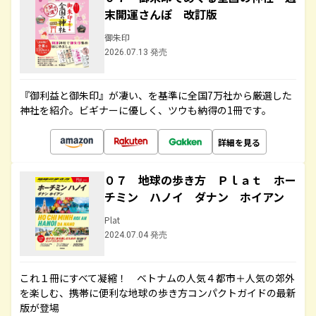
末開運さんぽ 改訂版
御朱印
2026.07.13 発売
『御利益と御朱印』が凄い、を基準に全国7万社から厳選した
神社を紹介。ビギナーに優しく、ツウも納得の1冊です。
詳細を見る
０７ 地球の歩き方 Ｐｌａｔ ホー
チミン ハノイ ダナン ホイアン
Plat
2024.07.04 発売
これ１冊にすべて凝縮！ ベトナムの人気４都市＋人気の郊外
を楽しむ、携帯に便利な地球の歩き方コンパクトガイドの最新
版が登場