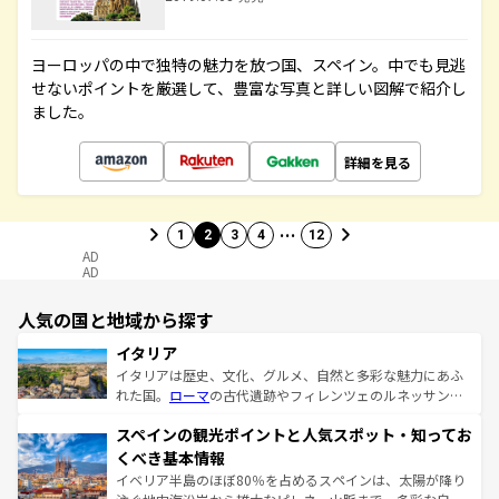
ヨーロッパの中で独特の魅力を放つ国、スペイン。中でも見逃
せないポイントを厳選して、豊富な写真と詳しい図解で紹介し
ました。
詳細を見る
…
1
2
3
4
12
AD
AD
人気の国と地域から探す
イタリア
イタリアは歴史、文化、グルメ、自然と多彩な魅力にあふ
れた国。
ローマ
の古代遺跡やフィレンツェのルネッサンス
美術、ヴェネツィアの運河など、歴史あるスポットはもち
スペインの観光ポイントと人気スポット・知ってお
ろん、トスカーナの美しい田園風景やアマルフィ海岸の絶
景など、自然景観も見逃せない。観光の合間には、本場の
くべき基本情報
ピザやパスタなど、絶品のイタリア料理を堪能することも
イベリア半島のほぼ80％を占めるスペインは、太陽が降り
できる。朝目覚めてから夜眠るまで、すべての瞬間を楽し