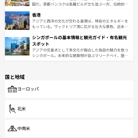
覧
を参照してほしい。
醸し出している。また、バラエティの豊かさとおいしさで
国だ。首都バンコクは高層ビルが立ち並ぶ一方、伝統的な
世界中の食通を魅了してやまないベトナム料理も魅力のひ
寺院や市場がいたるところに点在し、古きよき文化と現代
香港
とつ。フォーやバインミー、ベトナムコーヒーなどは、ぜ
の活気が交差している。北部ではチェンマイなどの山岳地
ひ現地で味わいたい。どの地域を訪れてもあたたかい人々
帯で自然と触れ合い、南部ではプーケットやクラビの美し
アジアと西洋の文化が交わる香港は、特有のエネルギーを
が旅行者を迎えてくれるので、きっと忘れられない旅にな
いビーチでリゾート気分を楽しむことができる。タイ料理
もっている。ヴィクトリア湾に広がる壮大な景色、近未来
るはずだ。 なお、新着のベトナム情報は
コンテンツ一覧
を
は世界的に有名で、屋台から高級レストランまで味覚を刺
的なアートスポット、そして歴史と現代が融合した町並
参照してほしい。
シンガポールの基本情報と観光ガイド・有名観光
激する。気候は一年中温暖で、どの季節にも異なる楽しみ
み、どこを訪れても感動するはず。観光スポットが密集し
が待っている。親しみやすいタイの人々、仏教を中心とし
ており、効率よく見どころを回れるのも魅力。息をのむよ
スポット
た文化、そして多様な観光資源が、訪れる旅人を魅了し続
うな絶景から文化的な体験まで、香港を存分に楽しみ尽く
アジアの交差点として多文化が融合した独自の魅力を放つ
ける。 なお、新着のタイ情報は
コンテンツ一覧
を参照して
そう。 なお、新着の香港情報は
コンテンツ一覧
を参照して
シンガポール。未来的な建築物が並ぶマリーナベイ、歴史
ほしい。
ほしい。
と伝統を感じられるエスニックタウン、多数の緑豊かな公
園や自然保護区など、自然が調和した近代的な景観と文化
の多様性あふれるカラフルな町は、どこを歩いても新しい
国と地域
発見がある。さらに、治安のよさや充実した公共交通機関
も、旅行者にとっては魅力的なポイント。グルメも豊富
で、ホーカーズは地元の風情を楽しめる外せないスポット
ヨーロッパ
だ。訪れる人を飽きさせないシンガポールで、多様な魅力
を体感しよう。 なお、新着のシンガポール情報は
コンテン
ツ一覧
を参照してほしい。
北米
中南米