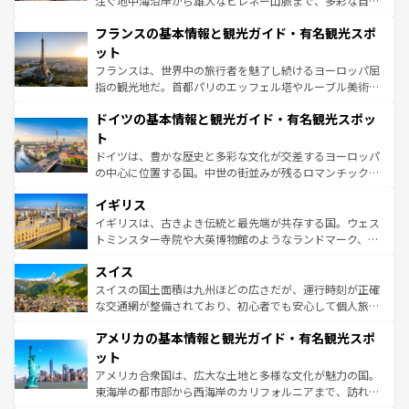
注ぐ地中海沿岸から雄大なピレネー山脈まで、多彩な自然
ませてくれるイタリアで、忘れられない旅をしてみよう！
と文化が詰まったヨーロッパ屈指の旅行先だ。多様な地域
なお、新着のイタリア情報は
コンテンツ一覧
を参照してほ
フランスの基本情報と観光ガイド・有名観光スポ
文化が根付くこの国では、情熱的なフラメンコ、熱気あふ
しい。
れる闘牛、そして美味しいタパスが生活の一部となってい
ット
る。首都マドリードの洗練された雰囲気や、バルセロナの
フランスは、世界中の旅行者を魅了し続けるヨーロッパ屈
アートに溢れた街角から、地方では古代ローマ遺跡や中世
指の観光地だ。首都パリのエッフェル塔やルーブル美術館
の城塞都市、穏やかなビーチリゾートまで多彩な表情を見
といった象徴的なスポットから、田舎町の古風な美しさま
せる。地方によって風土や気候が異なるスペインはその個
ドイツの基本情報と観光ガイド・有名観光スポッ
で、幅広い魅力が詰まっている。華麗な宮殿、歴史的な大
性で訪れる人を魅了する。 なお、新着のスペイン情報は
コ
聖堂、美しいビーチ、そして豊かな自然が、訪れる者を心
ト
ンテンツ一覧
を参照してほしい。
から魅了する。また、フランスは美食の国としても知ら
ドイツは、豊かな歴史と多彩な文化が交差するヨーロッパ
れ、フランス料理はユネスコ無形文化遺産にも登録されて
の中心に位置する国。中世の街並みが残るロマンチック街
いる。シャンパンの発祥地であるランス、プロヴァンスの
道から、未来を先取りするようなモダンな都市まで多様な
香り高いラベンダー畑など、多彩な楽しみ方が可能だ。さ
イギリス
顔を持つこの国は、どこを歩いても飽きることがない。ベ
らに、パリ以外の地域にも魅力が溢れており、どの街角に
ルリンの文化的活気、バイエルン州のアルプスの絶景、そ
イギリスは、古きよき伝統と最先端が共存する国。ウェス
も豊かな歴史と文化が息づいている。パリ以外の個性あふ
してライン川沿いのワイン畑といった風景は必見。ビール
トミンスター寺院や大英博物館のようなランドマーク、歴
れる地方に足を運ぶとそれぞれで全く異なる文化を体験で
とソーセージを味わいながら地元の人と過ごす楽しい時間
史ある大学都市、美しい丘陵地帯や牧歌的な風景など、エ
きるだろう。 なお、新着のフランス情報は
コンテンツ一覧
スイス
は、お酒好きな人にはぜひ体験してほしい。 なお、新着の
リアごとに異なる魅力がある。また、優雅なアフタヌーン
を参照してほしい。
ドイツ情報は
コンテンツ一覧
を参照してほしい。
ティー、ビール好きにはたまらない英国パブ、サッカー観
スイスの国土面積は九州ほどの広さだが、運行時刻が正確
戦など、本場だからこそできる体験も豊富。イギリスを旅
な交通網が整備されており、初心者でも安心して個人旅行
して楽しみつくそう。 なお、新着のイギリス情報は
コンテ
を楽しめる。日本同様に時刻表どおりの旅が可能だ。中世
アメリカの基本情報と観光ガイド・有名観光スポ
ンツ一覧
を参照してほしい。
の建物がそのまま残る町や、スイスならではのユニークな
博物館もあり、アルプス観光だけでなく町歩きも満喫する
ット
ことができる。国民の所得が高いため物価も高いが、旅行
アメリカ合衆国は、広大な土地と多様な文化が魅力の国。
者向けの交通パス提供のサービスもあり、うまく活用すれ
東海岸の都市部から西海岸のカリフォルニアまで、訪れる
ば市内交通費無料で観光を楽しむこともできる。 なお、新
場所ごとに異なる風景と体験が待っている。ニューヨーク