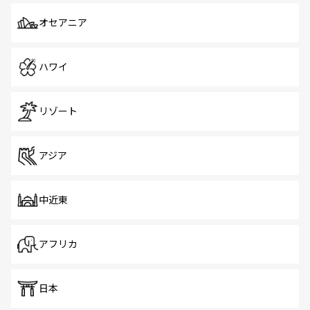
オセアニア
ハワイ
リゾート
アジア
中近東
アフリカ
日本