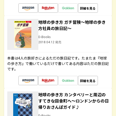
詳細を見る
地球の歩き方 ガチ冒険～地球の歩き
方社員の旅日記～
D-Books
2018.04.12 発売
本書は4人の旅好きによるただの旅日記です。たまたま『地球
の歩き方』で働いているだけで書いてある内容はただの旅日記
です。
詳細を見る
地球の歩き方 カンタベリーと周辺の
すてきな田舎町へ～ロンドンからの日
帰りおさんぽガイド♪
D-Books