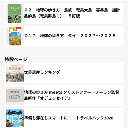
０２ 地球の歩き方 島旅 奄美大島 喜界島 加計
呂麻島（奄美群島１） ５訂版
Ｄ１７ 地球の歩き方 タイ ２０２７～２０２８
特設ページ
世界遺産ランキング
地球の歩き方 meets クリストファー・ノーラン監督
最新作『オデュッセイア』
準備も滞在もスマートに！ トラベルハック2026