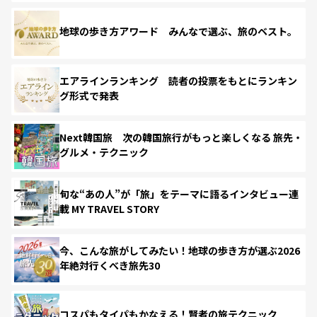
地球の歩き方アワード みんなで選ぶ、旅のベスト。
エアラインランキング 読者の投票をもとにランキン
グ形式で発表
Next韓国旅 次の韓国旅行がもっと楽しくなる 旅先・
グルメ・テクニック
旬な“あの人”が「旅」をテーマに語るインタビュー連
載 MY TRAVEL STORY
今、こんな旅がしてみたい！地球の歩き方が選ぶ2026
年絶対行くべき旅先30
コスパもタイパもかなえる！賢者の旅テクニック