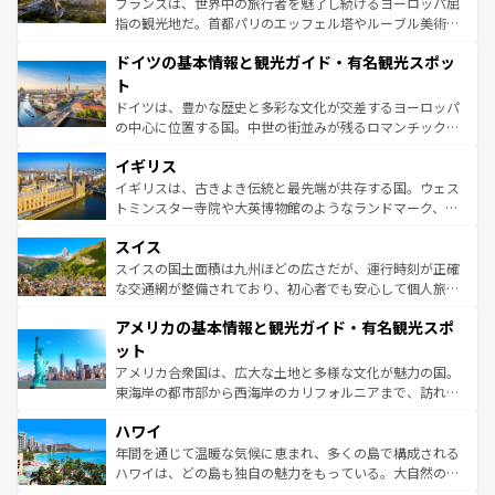
フランスは、世界中の旅行者を魅了し続けるヨーロッパ屈
アートに溢れた街角から、地方では古代ローマ遺跡や中世
指の観光地だ。首都パリのエッフェル塔やルーブル美術館
の城塞都市、穏やかなビーチリゾートまで多彩な表情を見
といった象徴的なスポットから、田舎町の古風な美しさま
せる。地方によって風土や気候が異なるスペインはその個
ドイツの基本情報と観光ガイド・有名観光スポッ
で、幅広い魅力が詰まっている。華麗な宮殿、歴史的な大
性で訪れる人を魅了する。 なお、新着のスペイン情報は
コ
聖堂、美しいビーチ、そして豊かな自然が、訪れる者を心
ト
ンテンツ一覧
を参照してほしい。
から魅了する。また、フランスは美食の国としても知ら
ドイツは、豊かな歴史と多彩な文化が交差するヨーロッパ
れ、フランス料理はユネスコ無形文化遺産にも登録されて
の中心に位置する国。中世の街並みが残るロマンチック街
いる。シャンパンの発祥地であるランス、プロヴァンスの
道から、未来を先取りするようなモダンな都市まで多様な
香り高いラベンダー畑など、多彩な楽しみ方が可能だ。さ
イギリス
顔を持つこの国は、どこを歩いても飽きることがない。ベ
らに、パリ以外の地域にも魅力が溢れており、どの街角に
ルリンの文化的活気、バイエルン州のアルプスの絶景、そ
イギリスは、古きよき伝統と最先端が共存する国。ウェス
も豊かな歴史と文化が息づいている。パリ以外の個性あふ
してライン川沿いのワイン畑といった風景は必見。ビール
トミンスター寺院や大英博物館のようなランドマーク、歴
れる地方に足を運ぶとそれぞれで全く異なる文化を体験で
とソーセージを味わいながら地元の人と過ごす楽しい時間
史ある大学都市、美しい丘陵地帯や牧歌的な風景など、エ
きるだろう。 なお、新着のフランス情報は
コンテンツ一覧
スイス
は、お酒好きな人にはぜひ体験してほしい。 なお、新着の
リアごとに異なる魅力がある。また、優雅なアフタヌーン
を参照してほしい。
ドイツ情報は
コンテンツ一覧
を参照してほしい。
ティー、ビール好きにはたまらない英国パブ、サッカー観
スイスの国土面積は九州ほどの広さだが、運行時刻が正確
戦など、本場だからこそできる体験も豊富。イギリスを旅
な交通網が整備されており、初心者でも安心して個人旅行
して楽しみつくそう。 なお、新着のイギリス情報は
コンテ
を楽しめる。日本同様に時刻表どおりの旅が可能だ。中世
アメリカの基本情報と観光ガイド・有名観光スポ
ンツ一覧
を参照してほしい。
の建物がそのまま残る町や、スイスならではのユニークな
博物館もあり、アルプス観光だけでなく町歩きも満喫する
ット
ことができる。国民の所得が高いため物価も高いが、旅行
アメリカ合衆国は、広大な土地と多様な文化が魅力の国。
者向けの交通パス提供のサービスもあり、うまく活用すれ
東海岸の都市部から西海岸のカリフォルニアまで、訪れる
ば市内交通費無料で観光を楽しむこともできる。 なお、新
場所ごとに異なる風景と体験が待っている。ニューヨーク
着のスイス情報は
コンテンツ一覧
を参照してほしい。
ハワイ
のような巨大都市は、観光、ショッピング、エンターテイ
ンメントが詰まった刺激的なスポットだ。一方、アメリカ
年間を通じて温暖な気候に恵まれ、多くの島で構成される
西部には大自然が広がり、グランドキャニオンやイエロー
ハワイは、どの島も独自の魅力をもっている。大自然の神
ストーン国立公園といった絶景が堪能できる。さらに、南
秘を感じたいなら、火山が生み出した壮大な景観を誇るハ