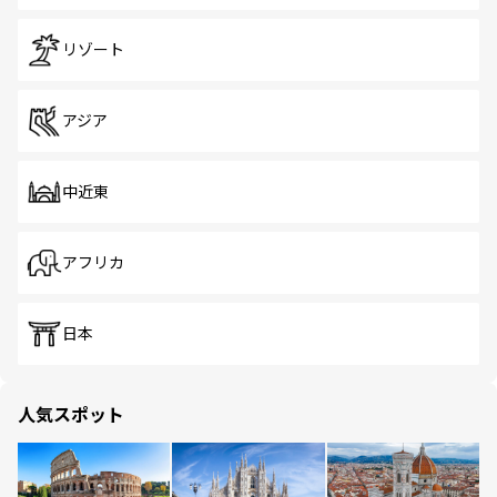
リゾート
アジア
中近東
アフリカ
日本
人気スポット