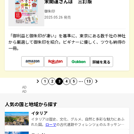
末開運さんぽ 三訂版
御朱印
2025.05.26 発売
「御利益と御朱印が凄い」を基準に、東京にある数千社の神社
から厳選して御朱印を紹介。ビギナーに優しく、ツウも納得の
一冊。
詳細を見る
…
1
2
3
4
5
13
AD
AD
人気の国と地域から探す
イタリア
イタリアは歴史、文化、グルメ、自然と多彩な魅力にあふ
れた国。
ローマ
の古代遺跡やフィレンツェのルネッサンス
美術、ヴェネツィアの運河など、歴史あるスポットはもち