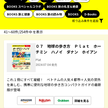
BOOKS スペシャルコラボ
BOOKS 旅の名言＆絶景
BOOKS 旅と健康
BOOKS 旅の読み物
BOOKS
D-Books
絞り込み条件を追加
41〜60件/254件中 を表示
０７ 地球の歩き方 Ｐｌａｔ ホー
チミン ハノイ ダナン ホイアン
Plat
2024.07.04 発売
これ１冊にすべて凝縮！ ベトナムの人気４都市＋人気の郊外
を楽しむ、携帯に便利な地球の歩き方コンパクトガイドの最新
版が登場
詳細を見る