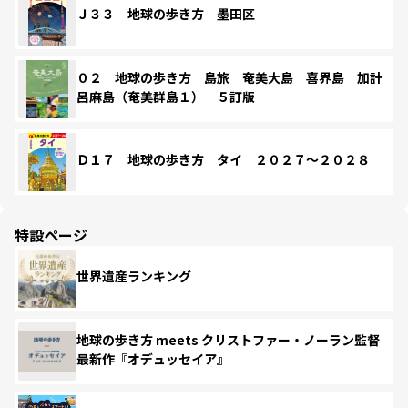
Ｊ３３ 地球の歩き方 墨田区
０２ 地球の歩き方 島旅 奄美大島 喜界島 加計
呂麻島（奄美群島１） ５訂版
Ｄ１７ 地球の歩き方 タイ ２０２７～２０２８
特設ページ
世界遺産ランキング
地球の歩き方 meets クリストファー・ノーラン監督
最新作『オデュッセイア』