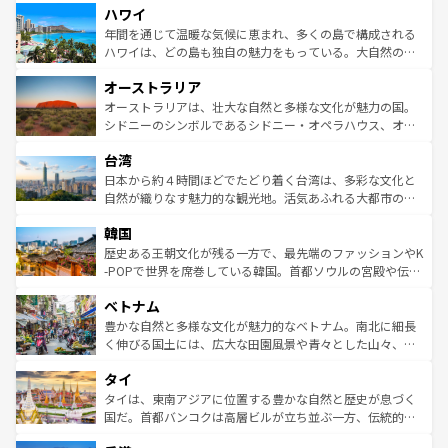
ハワイ
ば市内交通費無料で観光を楽しむこともできる。 なお、新
のような巨大都市は、観光、ショッピング、エンターテイ
着のスイス情報は
コンテンツ一覧
を参照してほしい。
ンメントが詰まった刺激的なスポットだ。一方、アメリカ
年間を通じて温暖な気候に恵まれ、多くの島で構成される
西部には大自然が広がり、グランドキャニオンやイエロー
ハワイは、どの島も独自の魅力をもっている。大自然の神
ストーン国立公園といった絶景が堪能できる。さらに、南
秘を感じたいなら、火山が生み出した壮大な景観を誇るハ
オーストラリア
部のニューオーリンズでは、音楽と美食が融合した独特の
ワイ島は見逃せない。また、定番の観光地といえばオアフ
文化が魅力。旅行者はアメリカの各地域で異なる魅力を楽
島だが、静かな自然を求めるならマウイ島やカウアイ島が
オーストラリアは、壮大な自然と多様な文化が魅力の国。
しみながら、その多様性と豊かな歴史を感じることができ
おすすめ。エメラルドグリーンに輝く海をはじめ、豊かな
シドニーのシンボルであるシドニー・オペラハウス、オー
るだろう。車でのロードトリップや列車の旅も、アメリカ
文化や歴史が息づいている。「アロハスピリット」と呼ば
ストラリア東海岸北部に広がる大サンゴ礁地帯グレートバ
ならではの贅沢な旅のスタイルだ。 なお、新着のアメリカ
台湾
れるおもてなしの心で訪れる人々を迎えてくれるハワイの
リアリーフや大陸中央部にそびえるウルル（エアーズロッ
情報は
コンテンツ一覧
を参照してほしい。
人々、おいしいローカルフードやハワイアンミュージッ
ク）、タスマニアの美しい原生林やケアンズの熱帯雨林な
日本から約４時間ほどでたどり着く台湾は、多彩な文化と
ク、伝統的なフラダンスなど、すべてがハワイの魅力を彩
ど、見どころがたくさん。また、カフェやワイン、オージ
自然が織りなす魅力的な観光地。活気あふれる大都市の台
っている。訪れるたびに新しい発見と感動が待っているハ
ービーフなどの食文化も豊かで、美味しいものであふれて
北やノスタルジックな町並みが人気な九份（ジォウフェ
ワイを、存分に味わってほしい。 なお、新着のハワイ情報
韓国
いる。アクティビティも充実しており、サーフィンやダイ
ン）、静ひつな山岳地帯である台湾東部など、都市の喧騒
は
コンテンツ一覧
を参照してほしい。
ビング、ハイキングなど、アウトドア好きにはたまらな
と山間の静けさが共存しており、訪れる人に新しい発見と
歴史ある王朝文化が残る一方で、最先端のファッションやK
い。オーストラリアの多彩な魅力を存分に味わいつくそ
驚きをもたらしてくれる。また、奥深い台湾の食文化も魅
-POPで世界を席巻している韓国。首都ソウルの宮殿や伝統
う。 なお、新着のオーストラリア情報は
コンテンツ一覧
を
力で、夜市などの屋台グルメから高級料理、ヘルシーで美
家屋が並ぶエリアでは韓国の歴史と文化に浸ることがで
参照してほしい。
ベトナム
容にもいいと評判のスイーツなど、バラエティ豊かな料理
き、地方に足を延ばせば四季折々の自然美を楽しむことが
が味わえる。 なお、新着の台湾情報は
コンテンツ一覧
を参
できる。そして、キムチや焼肉、絶品のストリートフード
豊かな自然と多様な文化が魅力的なベトナム。南北に細長
照してほしい。
まで、さまざまな韓国料理が待っている。夜には、韓国な
く伸びる国土には、広大な田園風景や青々とした山々、世
らではのナイトライフも堪能できる。あたたかいホスピタ
界遺産に登録された壮大な自然景観が点在し、都市部では
タイ
リティに包まれながら、韓国の多彩な魅力を心ゆくまで味
急速な発展と共に伝統が息づく。ハノイの古い町並みやホ
わってみてほしい。 なお、新着の韓国情報は
コンテンツ一
ーチミン市のフランス統治時代の建物も、独特の雰囲気を
タイは、東南アジアに位置する豊かな自然と歴史が息づく
覧
を参照してほしい。
醸し出している。また、バラエティの豊かさとおいしさで
国だ。首都バンコクは高層ビルが立ち並ぶ一方、伝統的な
世界中の食通を魅了してやまないベトナム料理も魅力のひ
寺院や市場がいたるところに点在し、古きよき文化と現代