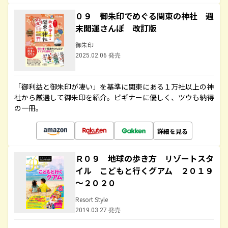
０９ 御朱印でめぐる関東の神社 週
末開運さんぽ 改訂版
御朱印
2025.02.06 発売
「御利益と御朱印が凄い」を基準に関東にある１万社以上の神
社から厳選して御朱印を紹介。ビギナーに優しく、ツウも納得
の一冊。
詳細を見る
Ｒ０９ 地球の歩き方 リゾートスタ
イル こどもと行くグアム ２０１９
～２０２０
Resort Style
2019.03.27 発売