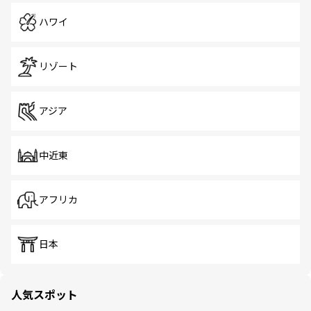
ハワイ
リゾート
アジア
中近東
アフリカ
日本
人気スポット