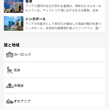
香港
とつ。フォーやバインミー、ベトナムコーヒーなどは、ぜ
の活気が交差している。北部ではチェンマイなどの山岳地
ひ現地で味わいたい。どの地域を訪れてもあたたかい人々
帯で自然と触れ合い、南部ではプーケットやクラビの美し
アジアと西洋の文化が交わる香港は、特有のエネルギーを
が旅行者を迎えてくれるので、きっと忘れられない旅にな
いビーチでリゾート気分を楽しむことができる。タイ料理
もっている。ヴィクトリア湾に広がる壮大な景色、近未来
るはずだ。 なお、新着のベトナム情報は
コンテンツ一覧
を
は世界的に有名で、屋台から高級レストランまで味覚を刺
的なアートスポット、そして歴史と現代が融合した町並
参照してほしい。
シンガポール
激する。気候は一年中温暖で、どの季節にも異なる楽しみ
み、どこを訪れても感動するはず。観光スポットが密集し
が待っている。親しみやすいタイの人々、仏教を中心とし
ており、効率よく見どころを回れるのも魅力。息をのむよ
アジアの交差点として多文化が融合した独自の魅力を放つ
た文化、そして多様な観光資源が、訪れる旅人を魅了し続
うな絶景から文化的な体験まで、香港を存分に楽しみ尽く
シンガポール。未来的な建築物が並ぶマリーナベイ、歴史
ける。 なお、新着のタイ情報は
コンテンツ一覧
を参照して
そう。 なお、新着の香港情報は
コンテンツ一覧
を参照して
と伝統を感じられるエスニックタウン、多数の緑豊かな公
ほしい。
ほしい。
園や自然保護区など、自然が調和した近代的な景観と文化
の多様性あふれるカラフルな町は、どこを歩いても新しい
国と地域
発見がある。さらに、治安のよさや充実した公共交通機関
も、旅行者にとっては魅力的なポイント。グルメも豊富
で、ホーカーズは地元の風情を楽しめる外せないスポット
ヨーロッパ
だ。訪れる人を飽きさせないシンガポールで、多様な魅力
を体感しよう。 なお、新着のシンガポール情報は
コンテン
ツ一覧
を参照してほしい。
北米
中南米
オセアニア