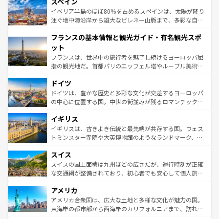
スペイン
ろん、トスカーナの美しい田園風景やアマルフィ海岸の絶
景など、自然景観も見逃せない。観光の合間には、本場の
イベリア半島のほぼ80％を占めるスペインは、太陽が降り
ピザやパスタなど、絶品のイタリア料理を堪能することも
注ぐ地中海沿岸から雄大なピレネー山脈まで、多彩な自然
できる。朝目覚めてから夜眠るまで、すべての瞬間を楽し
と文化が詰まったヨーロッパ屈指の旅行先だ。多様な地域
フランスの基本情報と観光ガイド・有名観光スポ
ませてくれるイタリアで、忘れられない旅をしてみよう！
文化が根付くこの国では、情熱的なフラメンコ、熱気あふ
なお、新着のイタリア情報は
コンテンツ一覧
を参照してほ
れる闘牛、そして美味しいタパスが生活の一部となってい
ット
しい。
る。首都マドリードの洗練された雰囲気や、バルセロナの
フランスは、世界中の旅行者を魅了し続けるヨーロッパ屈
アートに溢れた街角から、地方では古代ローマ遺跡や中世
指の観光地だ。首都パリのエッフェル塔やルーブル美術館
の城塞都市、穏やかなビーチリゾートまで多彩な表情を見
といった象徴的なスポットから、田舎町の古風な美しさま
せる。地方によって風土や気候が異なるスペインはその個
ドイツ
で、幅広い魅力が詰まっている。華麗な宮殿、歴史的な大
性で訪れる人を魅了する。 なお、新着のスペイン情報は
コ
聖堂、美しいビーチ、そして豊かな自然が、訪れる者を心
ドイツは、豊かな歴史と多彩な文化が交差するヨーロッパ
ンテンツ一覧
を参照してほしい。
から魅了する。また、フランスは美食の国としても知ら
の中心に位置する国。中世の街並みが残るロマンチック街
れ、フランス料理はユネスコ無形文化遺産にも登録されて
道から、未来を先取りするようなモダンな都市まで多様な
イギリス
いる。シャンパンの発祥地であるランス、プロヴァンスの
顔を持つこの国は、どこを歩いても飽きることがない。ベ
香り高いラベンダー畑など、多彩な楽しみ方が可能だ。さ
ルリンの文化的活気、バイエルン州のアルプスの絶景、そ
イギリスは、古きよき伝統と最先端が共存する国。ウェス
らに、パリ以外の地域にも魅力が溢れており、どの街角に
してライン川沿いのワイン畑といった風景は必見。ビール
トミンスター寺院や大英博物館のようなランドマーク、歴
も豊かな歴史と文化が息づいている。パリ以外の個性あふ
とソーセージを味わいながら地元の人と過ごす楽しい時間
史ある大学都市、美しい丘陵地帯や牧歌的な風景など、エ
れる地方に足を運ぶとそれぞれで全く異なる文化を体験で
スイス
は、お酒好きな人にはぜひ体験してほしい。 なお、新着の
リアごとに異なる魅力がある。また、優雅なアフタヌーン
きるだろう。 なお、新着のフランス情報は
コンテンツ一覧
ドイツ情報は
コンテンツ一覧
を参照してほしい。
ティー、ビール好きにはたまらない英国パブ、サッカー観
スイスの国土面積は九州ほどの広さだが、運行時刻が正確
を参照してほしい。
戦など、本場だからこそできる体験も豊富。イギリスを旅
な交通網が整備されており、初心者でも安心して個人旅行
して楽しみつくそう。 なお、新着のイギリス情報は
コンテ
を楽しめる。日本同様に時刻表どおりの旅が可能だ。中世
アメリカ
ンツ一覧
を参照してほしい。
の建物がそのまま残る町や、スイスならではのユニークな
博物館もあり、アルプス観光だけでなく町歩きも満喫する
アメリカ合衆国は、広大な土地と多様な文化が魅力の国。
ことができる。国民の所得が高いため物価も高いが、旅行
東海岸の都市部から西海岸のカリフォルニアまで、訪れる
者向けの交通パス提供のサービスもあり、うまく活用すれ
場所ごとに異なる風景と体験が待っている。ニューヨーク