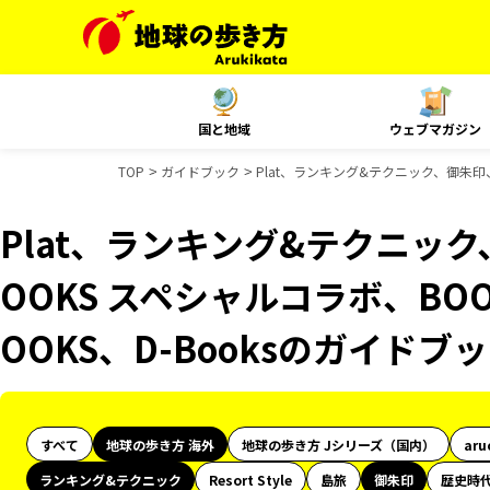
国と地域
ウェブマガジン
TOP
ガイドブック
Plat、ランキング&テクニック、御朱印、
Plat、ランキング&テクニッ
OOKS スペシャルコラボ、BO
OOKS、D-Booksのガイドブ
すべて
地球の歩き方 海外
地球の歩き方 Jシリーズ（国内）
aru
ランキング&テクニック
Resort Style
島旅
御朱印
歴史時