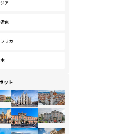
アジア
中近東
アフリカ
日本
ポット