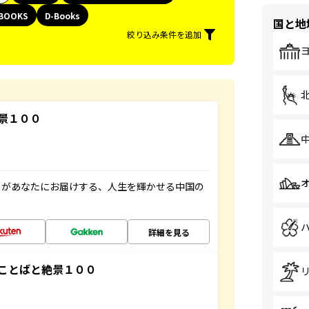
BOOKS
D-Books
国と地
絞り込み条件を追加
景１００
」があなたにお届けする、人生を輝かせる中国の
詳細を見る
ことばと絶景１００