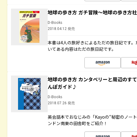
地球の歩き方 ガチ冒険～地球の歩き方
D-Books
2018.04.12 発売
本書は4人の旅好きによるただの旅日記です。
いてある内容はただの旅日記です。
地球の歩き方 カンタベリーと周辺のす
んぽガイド♪
D-Books
2018.07.26 発売
英会話本でおなじみの「Kayoの“秘密のノー
ンドン南東の田舎町をご紹介！