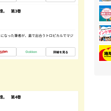
憶。 第3巻
とになった筆者が、島で出合うトロピカルでマジ
詳細を見る
憶。 第4巻