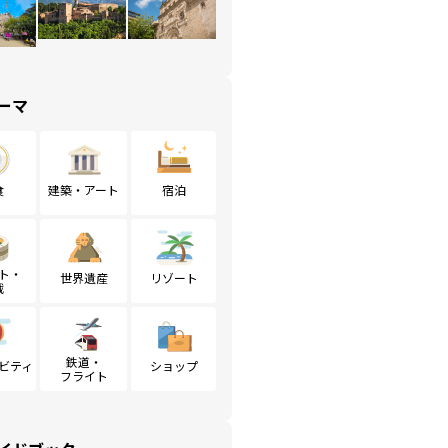
ーマ
食
建築・アート
宿泊
ト・
世界遺産
リゾート
戦
鉄道・
ビティ
ショップ
フライト