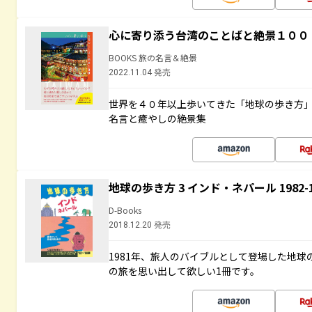
心に寄り添う台湾のことばと絶景１００
BOOKS 旅の名言＆絶景
2022.11.04 発売
世界を４０年以上歩いてきた「地球の歩き方
名言と癒やしの絶景集
地球の歩き方 3 インド・ネパール 1982
D-Books
2018.12.20 発売
1981年、旅人のバイブルとして登場した地
の旅を思い出して欲しい1冊です。