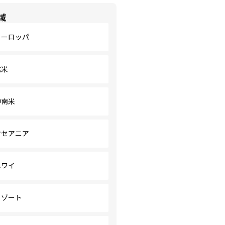
域
ヨーロッパ
北米
中南米
オセアニア
ハワイ
リゾート