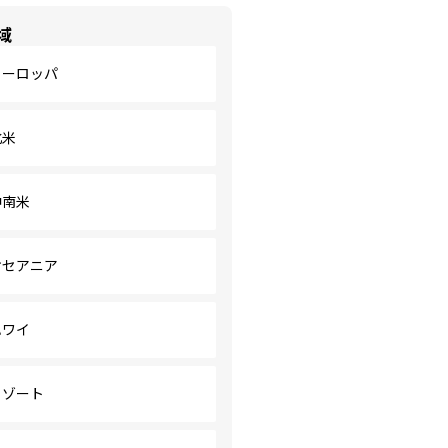
域
ヨーロッパ
北米
中南米
オセアニア
ハワイ
リゾート