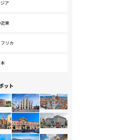
アジア
中近東
アフリカ
日本
ポット