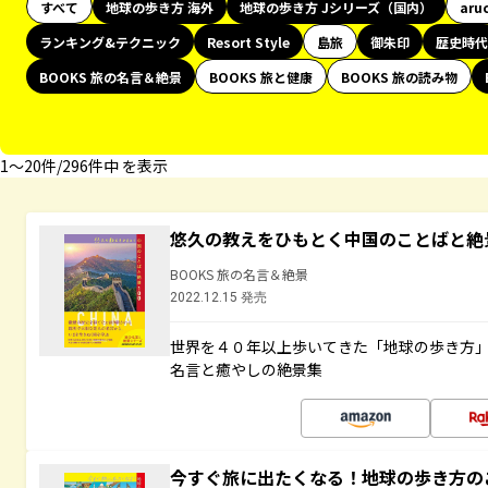
すべて
地球の歩き方 海外
地球の歩き方 Jシリーズ（国内）
aru
ランキング&テクニック
Resort Style
島旅
御朱印
歴史時代
BOOKS 旅の名言＆絶景
BOOKS 旅と健康
BOOKS 旅の読み物
1〜20件/296件中 を表示
悠久の教えをひもとく中国のことばと絶
BOOKS 旅の名言＆絶景
2022.12.15 発売
世界を４０年以上歩いてきた「地球の歩き方
名言と癒やしの絶景集
今すぐ旅に出たくなる！地球の歩き方の