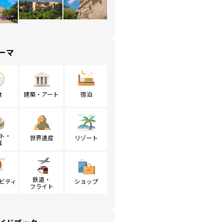
ーマ
食
建築・アート
宿泊
ト・
世界遺産
リゾート
戦
鉄道・
ビティ
ショップ
フライト