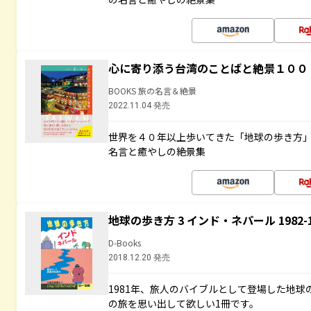
心に寄り添う台湾のことばと絶景１００
BOOKS 旅の名言＆絶景
2022.11.04 発売
世界を４０年以上歩いてきた「地球の歩き方
名言と癒やしの絶景集
地球の歩き方 3 インド・ネパール 1982
D-Books
2018.12.20 発売
1981年、旅人のバイブルとして登場した地
の旅を思い出して欲しい1冊です。