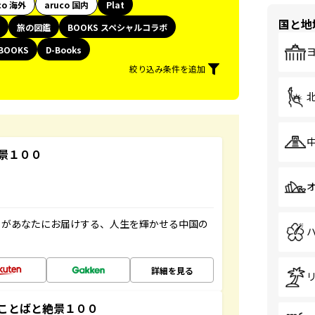
co 海外
aruco 国内
Plat
国と地
旅の図鑑
BOOKS スペシャルコラボ
BOOKS
D-Books
絞り込み条件を追加
景１００
」があなたにお届けする、人生を輝かせる中国の
詳細を見る
ことばと絶景１００