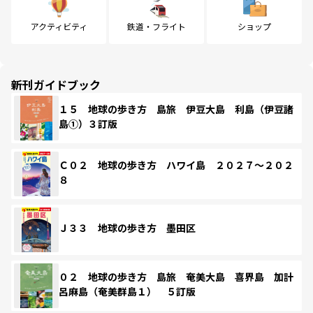
アクティビティ
鉄道・フライト
ショップ
新刊ガイドブック
１５ 地球の歩き方 島旅 伊豆大島 利島（伊豆諸
島①）３訂版
Ｃ０２ 地球の歩き方 ハワイ島 ２０２７～２０２
８
Ｊ３３ 地球の歩き方 墨田区
０２ 地球の歩き方 島旅 奄美大島 喜界島 加計
呂麻島（奄美群島１） ５訂版