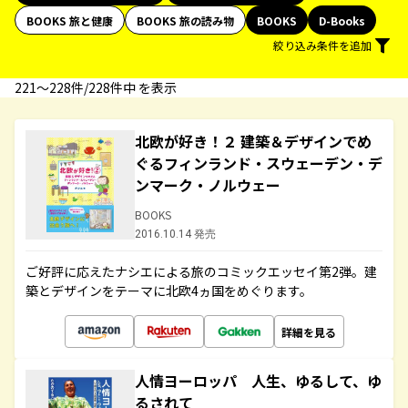
BOOKS 旅と健康
BOOKS 旅の読み物
BOOKS
D-Books
絞り込み条件を追加
221〜228件/228件中 を表示
北欧が好き！２ 建築＆デザインでめ
ぐるフィンランド・スウェーデン・デ
ンマーク・ノルウェー
BOOKS
2016.10.14 発売
ご好評に応えたナシエによる旅のコミックエッセイ第2弾。建
築とデザインをテーマに北欧4ヵ国をめぐります。
詳細を見る
人情ヨーロッパ 人生、ゆるして、ゆ
るされて