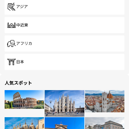
アジア
中近東
アフリカ
日本
人気スポット