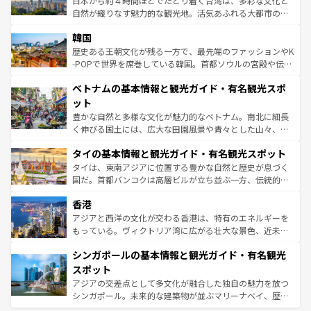
日本から約４時間ほどでたどり着く台湾は、多彩な文化と
っている。訪れるたびに新しい発見と感動が待っているハ
ど、見どころがたくさん。また、カフェやワイン、オージ
自然が織りなす魅力的な観光地。活気あふれる大都市の台
ワイを、存分に味わってほしい。 なお、新着のハワイ情報
ービーフなどの食文化も豊かで、美味しいものであふれて
北やノスタルジックな町並みが人気な九份（ジォウフェ
は
コンテンツ一覧
を参照してほしい。
韓国
いる。アクティビティも充実しており、サーフィンやダイ
ン）、静ひつな山岳地帯である台湾東部など、都市の喧騒
ビング、ハイキングなど、アウトドア好きにはたまらな
と山間の静けさが共存しており、訪れる人に新しい発見と
歴史ある王朝文化が残る一方で、最先端のファッションやK
い。オーストラリアの多彩な魅力を存分に味わいつくそ
驚きをもたらしてくれる。また、奥深い台湾の食文化も魅
-POPで世界を席巻している韓国。首都ソウルの宮殿や伝統
う。 なお、新着のオーストラリア情報は
コンテンツ一覧
を
力で、夜市などの屋台グルメから高級料理、ヘルシーで美
家屋が並ぶエリアでは韓国の歴史と文化に浸ることがで
参照してほしい。
ベトナムの基本情報と観光ガイド・有名観光スポ
容にもいいと評判のスイーツなど、バラエティ豊かな料理
き、地方に足を延ばせば四季折々の自然美を楽しむことが
が味わえる。 なお、新着の台湾情報は
コンテンツ一覧
を参
できる。そして、キムチや焼肉、絶品のストリートフード
ット
照してほしい。
まで、さまざまな韓国料理が待っている。夜には、韓国な
豊かな自然と多様な文化が魅力的なベトナム。南北に細長
らではのナイトライフも堪能できる。あたたかいホスピタ
く伸びる国土には、広大な田園風景や青々とした山々、世
リティに包まれながら、韓国の多彩な魅力を心ゆくまで味
界遺産に登録された壮大な自然景観が点在し、都市部では
わってみてほしい。 なお、新着の韓国情報は
コンテンツ一
タイの基本情報と観光ガイド・有名観光スポット
急速な発展と共に伝統が息づく。ハノイの古い町並みやホ
覧
を参照してほしい。
ーチミン市のフランス統治時代の建物も、独特の雰囲気を
タイは、東南アジアに位置する豊かな自然と歴史が息づく
醸し出している。また、バラエティの豊かさとおいしさで
国だ。首都バンコクは高層ビルが立ち並ぶ一方、伝統的な
世界中の食通を魅了してやまないベトナム料理も魅力のひ
寺院や市場がいたるところに点在し、古きよき文化と現代
香港
とつ。フォーやバインミー、ベトナムコーヒーなどは、ぜ
の活気が交差している。北部ではチェンマイなどの山岳地
ひ現地で味わいたい。どの地域を訪れてもあたたかい人々
帯で自然と触れ合い、南部ではプーケットやクラビの美し
アジアと西洋の文化が交わる香港は、特有のエネルギーを
が旅行者を迎えてくれるので、きっと忘れられない旅にな
いビーチでリゾート気分を楽しむことができる。タイ料理
もっている。ヴィクトリア湾に広がる壮大な景色、近未来
るはずだ。 なお、新着のベトナム情報は
コンテンツ一覧
を
は世界的に有名で、屋台から高級レストランまで味覚を刺
的なアートスポット、そして歴史と現代が融合した町並
参照してほしい。
シンガポールの基本情報と観光ガイド・有名観光
激する。気候は一年中温暖で、どの季節にも異なる楽しみ
み、どこを訪れても感動するはず。観光スポットが密集し
が待っている。親しみやすいタイの人々、仏教を中心とし
ており、効率よく見どころを回れるのも魅力。息をのむよ
スポット
た文化、そして多様な観光資源が、訪れる旅人を魅了し続
うな絶景から文化的な体験まで、香港を存分に楽しみ尽く
アジアの交差点として多文化が融合した独自の魅力を放つ
ける。 なお、新着のタイ情報は
コンテンツ一覧
を参照して
そう。 なお、新着の香港情報は
コンテンツ一覧
を参照して
シンガポール。未来的な建築物が並ぶマリーナベイ、歴史
ほしい。
ほしい。
と伝統を感じられるエスニックタウン、多数の緑豊かな公