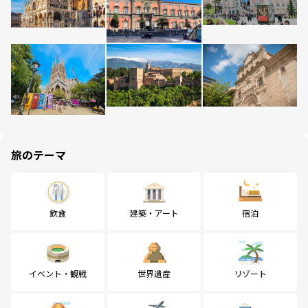
旅のテーマ
飲食
建築・アート
宿泊
イベント・観戦
世界遺産
リゾート