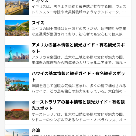
イギリス
顔を持つこの国は、どこを歩いても飽きることがない。ベ
らに、パリ以外の地域にも魅力が溢れており、どの街角に
ルリンの文化的活気、バイエルン州のアルプスの絶景、そ
イギリスは、古きよき伝統と最先端が共存する国。ウェス
も豊かな歴史と文化が息づいている。パリ以外の個性あふ
してライン川沿いのワイン畑といった風景は必見。ビール
トミンスター寺院や大英博物館のようなランドマーク、歴
れる地方に足を運ぶとそれぞれで全く異なる文化を体験で
とソーセージを味わいながら地元の人と過ごす楽しい時間
史ある大学都市、美しい丘陵地帯や牧歌的な風景など、エ
きるだろう。 なお、新着のフランス情報は
コンテンツ一覧
スイス
は、お酒好きな人にはぜひ体験してほしい。 なお、新着の
リアごとに異なる魅力がある。また、優雅なアフタヌーン
を参照してほしい。
ドイツ情報は
コンテンツ一覧
を参照してほしい。
ティー、ビール好きにはたまらない英国パブ、サッカー観
スイスの国土面積は九州ほどの広さだが、運行時刻が正確
戦など、本場だからこそできる体験も豊富。イギリスを旅
な交通網が整備されており、初心者でも安心して個人旅行
して楽しみつくそう。 なお、新着のイギリス情報は
コンテ
を楽しめる。日本同様に時刻表どおりの旅が可能だ。中世
アメリカの基本情報と観光ガイド・有名観光スポ
ンツ一覧
を参照してほしい。
の建物がそのまま残る町や、スイスならではのユニークな
博物館もあり、アルプス観光だけでなく町歩きも満喫する
ット
ことができる。国民の所得が高いため物価も高いが、旅行
アメリカ合衆国は、広大な土地と多様な文化が魅力の国。
者向けの交通パス提供のサービスもあり、うまく活用すれ
東海岸の都市部から西海岸のカリフォルニアまで、訪れる
ば市内交通費無料で観光を楽しむこともできる。 なお、新
場所ごとに異なる風景と体験が待っている。ニューヨーク
着のスイス情報は
コンテンツ一覧
を参照してほしい。
ハワイの基本情報と観光ガイド・有名観光スポッ
のような巨大都市は、観光、ショッピング、エンターテイ
ンメントが詰まった刺激的なスポットだ。一方、アメリカ
ト
西部には大自然が広がり、グランドキャニオンやイエロー
年間を通じて温暖な気候に恵まれ、多くの島で構成される
ストーン国立公園といった絶景が堪能できる。さらに、南
ハワイは、どの島も独自の魅力をもっている。大自然の神
部のニューオーリンズでは、音楽と美食が融合した独特の
秘を感じたいなら、火山が生み出した壮大な景観を誇るハ
文化が魅力。旅行者はアメリカの各地域で異なる魅力を楽
オーストラリアの基本情報と観光ガイド・有名観
ワイ島は見逃せない。また、定番の観光地といえばオアフ
しみながら、その多様性と豊かな歴史を感じることができ
島だが、静かな自然を求めるならマウイ島やカウアイ島が
光スポット
るだろう。車でのロードトリップや列車の旅も、アメリカ
おすすめ。エメラルドグリーンに輝く海をはじめ、豊かな
オーストラリアは、壮大な自然と多様な文化が魅力の国。
ならではの贅沢な旅のスタイルだ。 なお、新着のアメリカ
文化や歴史が息づいている。「アロハスピリット」と呼ば
シドニーのシンボルであるシドニー・オペラハウス、オー
情報は
コンテンツ一覧
を参照してほしい。
れるおもてなしの心で訪れる人々を迎えてくれるハワイの
ストラリア東海岸北部に広がる大サンゴ礁地帯グレートバ
人々、おいしいローカルフードやハワイアンミュージッ
台湾
リアリーフや大陸中央部にそびえるウルル（エアーズロッ
ク、伝統的なフラダンスなど、すべてがハワイの魅力を彩
ク）、タスマニアの美しい原生林やケアンズの熱帯雨林な