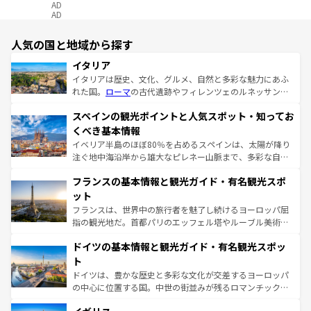
AD
AD
人気の国と地域から探す
イタリア
イタリアは歴史、文化、グルメ、自然と多彩な魅力にあふ
れた国。
ローマ
の古代遺跡やフィレンツェのルネッサンス
美術、ヴェネツィアの運河など、歴史あるスポットはもち
スペインの観光ポイントと人気スポット・知ってお
ろん、トスカーナの美しい田園風景やアマルフィ海岸の絶
景など、自然景観も見逃せない。観光の合間には、本場の
くべき基本情報
ピザやパスタなど、絶品のイタリア料理を堪能することも
イベリア半島のほぼ80％を占めるスペインは、太陽が降り
できる。朝目覚めてから夜眠るまで、すべての瞬間を楽し
注ぐ地中海沿岸から雄大なピレネー山脈まで、多彩な自然
ませてくれるイタリアで、忘れられない旅をしてみよう！
と文化が詰まったヨーロッパ屈指の旅行先だ。多様な地域
なお、新着のイタリア情報は
コンテンツ一覧
を参照してほ
フランスの基本情報と観光ガイド・有名観光スポ
文化が根付くこの国では、情熱的なフラメンコ、熱気あふ
しい。
れる闘牛、そして美味しいタパスが生活の一部となってい
ット
る。首都マドリードの洗練された雰囲気や、バルセロナの
フランスは、世界中の旅行者を魅了し続けるヨーロッパ屈
アートに溢れた街角から、地方では古代ローマ遺跡や中世
指の観光地だ。首都パリのエッフェル塔やルーブル美術館
の城塞都市、穏やかなビーチリゾートまで多彩な表情を見
といった象徴的なスポットから、田舎町の古風な美しさま
せる。地方によって風土や気候が異なるスペインはその個
ドイツの基本情報と観光ガイド・有名観光スポッ
で、幅広い魅力が詰まっている。華麗な宮殿、歴史的な大
性で訪れる人を魅了する。 なお、新着のスペイン情報は
コ
聖堂、美しいビーチ、そして豊かな自然が、訪れる者を心
ト
ンテンツ一覧
を参照してほしい。
から魅了する。また、フランスは美食の国としても知ら
ドイツは、豊かな歴史と多彩な文化が交差するヨーロッパ
れ、フランス料理はユネスコ無形文化遺産にも登録されて
の中心に位置する国。中世の街並みが残るロマンチック街
いる。シャンパンの発祥地であるランス、プロヴァンスの
道から、未来を先取りするようなモダンな都市まで多様な
香り高いラベンダー畑など、多彩な楽しみ方が可能だ。さ