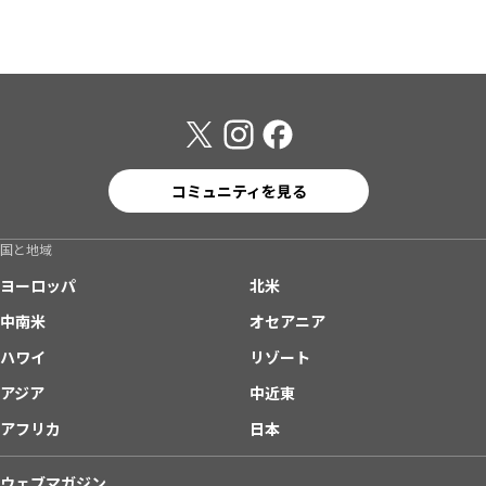
コミュニティを見る
国と地域
ヨーロッパ
北米
中南米
オセアニア
ハワイ
リゾート
アジア
中近東
アフリカ
日本
ウェブマガジン