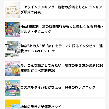
エアラインランキング 読者の投票をもとにランキン
グ形式で発表
Next韓国旅 次の韓国旅行がもっと楽しくなる 旅先・
グルメ・テクニック
旬な“あの人”が「旅」をテーマに語るインタビュー連
載 MY TRAVEL STORY
今、こんな旅がしてみたい！地球の歩き方が選ぶ2026
年絶対行くべき旅先30
コスパもタイパもかなえる！賢者の旅テクニック
地球の歩き方♥偏愛ハワイ