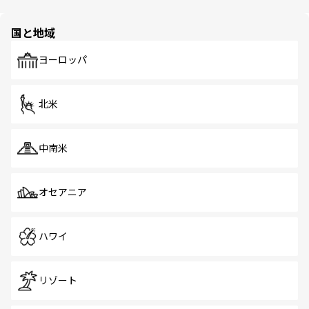
園や自然保護区など、自然が調和した近代的な景観と文化
の多様性あふれるカラフルな町は、どこを歩いても新しい
国と地域
発見がある。さらに、治安のよさや充実した公共交通機関
も、旅行者にとっては魅力的なポイント。グルメも豊富
で、ホーカーズは地元の風情を楽しめる外せないスポット
ヨーロッパ
だ。訪れる人を飽きさせないシンガポールで、多様な魅力
を体感しよう。 なお、新着のシンガポール情報は
コンテン
ツ一覧
を参照してほしい。
北米
中南米
オセアニア
ハワイ
リゾート