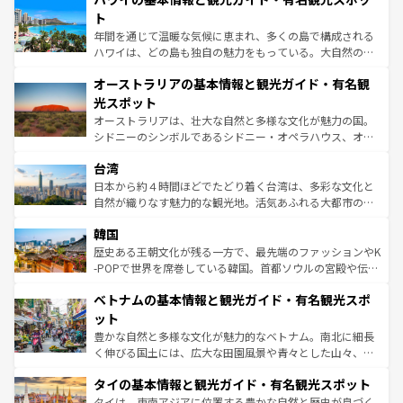
ンメントが詰まった刺激的なスポットだ。一方、アメリカ
ト
西部には大自然が広がり、グランドキャニオンやイエロー
年間を通じて温暖な気候に恵まれ、多くの島で構成される
ストーン国立公園といった絶景が堪能できる。さらに、南
ハワイは、どの島も独自の魅力をもっている。大自然の神
部のニューオーリンズでは、音楽と美食が融合した独特の
秘を感じたいなら、火山が生み出した壮大な景観を誇るハ
文化が魅力。旅行者はアメリカの各地域で異なる魅力を楽
オーストラリアの基本情報と観光ガイド・有名観
ワイ島は見逃せない。また、定番の観光地といえばオアフ
しみながら、その多様性と豊かな歴史を感じることができ
島だが、静かな自然を求めるならマウイ島やカウアイ島が
光スポット
るだろう。車でのロードトリップや列車の旅も、アメリカ
おすすめ。エメラルドグリーンに輝く海をはじめ、豊かな
オーストラリアは、壮大な自然と多様な文化が魅力の国。
ならではの贅沢な旅のスタイルだ。 なお、新着のアメリカ
文化や歴史が息づいている。「アロハスピリット」と呼ば
シドニーのシンボルであるシドニー・オペラハウス、オー
情報は
コンテンツ一覧
を参照してほしい。
れるおもてなしの心で訪れる人々を迎えてくれるハワイの
ストラリア東海岸北部に広がる大サンゴ礁地帯グレートバ
人々、おいしいローカルフードやハワイアンミュージッ
台湾
リアリーフや大陸中央部にそびえるウルル（エアーズロッ
ク、伝統的なフラダンスなど、すべてがハワイの魅力を彩
ク）、タスマニアの美しい原生林やケアンズの熱帯雨林な
日本から約４時間ほどでたどり着く台湾は、多彩な文化と
っている。訪れるたびに新しい発見と感動が待っているハ
ど、見どころがたくさん。また、カフェやワイン、オージ
自然が織りなす魅力的な観光地。活気あふれる大都市の台
ワイを、存分に味わってほしい。 なお、新着のハワイ情報
ービーフなどの食文化も豊かで、美味しいものであふれて
北やノスタルジックな町並みが人気な九份（ジォウフェ
は
コンテンツ一覧
を参照してほしい。
韓国
いる。アクティビティも充実しており、サーフィンやダイ
ン）、静ひつな山岳地帯である台湾東部など、都市の喧騒
ビング、ハイキングなど、アウトドア好きにはたまらな
と山間の静けさが共存しており、訪れる人に新しい発見と
歴史ある王朝文化が残る一方で、最先端のファッションやK
い。オーストラリアの多彩な魅力を存分に味わいつくそ
驚きをもたらしてくれる。また、奥深い台湾の食文化も魅
-POPで世界を席巻している韓国。首都ソウルの宮殿や伝統
う。 なお、新着のオーストラリア情報は
コンテンツ一覧
を
力で、夜市などの屋台グルメから高級料理、ヘルシーで美
家屋が並ぶエリアでは韓国の歴史と文化に浸ることがで
参照してほしい。
ベトナムの基本情報と観光ガイド・有名観光スポ
容にもいいと評判のスイーツなど、バラエティ豊かな料理
き、地方に足を延ばせば四季折々の自然美を楽しむことが
が味わえる。 なお、新着の台湾情報は
コンテンツ一覧
を参
できる。そして、キムチや焼肉、絶品のストリートフード
ット
照してほしい。
まで、さまざまな韓国料理が待っている。夜には、韓国な
豊かな自然と多様な文化が魅力的なベトナム。南北に細長
らではのナイトライフも堪能できる。あたたかいホスピタ
く伸びる国土には、広大な田園風景や青々とした山々、世
リティに包まれながら、韓国の多彩な魅力を心ゆくまで味
界遺産に登録された壮大な自然景観が点在し、都市部では
わってみてほしい。 なお、新着の韓国情報は
コンテンツ一
タイの基本情報と観光ガイド・有名観光スポット
急速な発展と共に伝統が息づく。ハノイの古い町並みやホ
覧
を参照してほしい。
ーチミン市のフランス統治時代の建物も、独特の雰囲気を
タイは、東南アジアに位置する豊かな自然と歴史が息づく