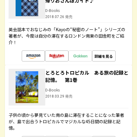
帰りおさんぽガイド♪
D-Books
2018.07.26 発売
英会話本でおなじみの「Kayoの“秘密のノート”」シリーズの
著者が、今度は自分の滞在するロンドン南東の田舎町をご紹
介！
詳細を見る
とろとろトロピカル ある旅の記録と
記憶。 第1巻
D-Books
2018.03.29 発売
子供の頃から夢見ていた南の島に滞在することになった筆者
が、島で出合うトロピカルでマジカルな45日間の記録と記
憶。