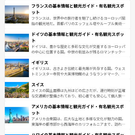
と文化が詰まったヨーロッパ屈指の旅行先だ。多様な地域
なお、新着のイタリア情報は
コンテンツ一覧
を参照してほ
フランスの基本情報と観光ガイド・有名観光スポ
文化が根付くこの国では、情熱的なフラメンコ、熱気あふ
しい。
れる闘牛、そして美味しいタパスが生活の一部となってい
ット
る。首都マドリードの洗練された雰囲気や、バルセロナの
フランスは、世界中の旅行者を魅了し続けるヨーロッパ屈
アートに溢れた街角から、地方では古代ローマ遺跡や中世
指の観光地だ。首都パリのエッフェル塔やルーブル美術館
の城塞都市、穏やかなビーチリゾートまで多彩な表情を見
といった象徴的なスポットから、田舎町の古風な美しさま
せる。地方によって風土や気候が異なるスペインはその個
ドイツの基本情報と観光ガイド・有名観光スポッ
で、幅広い魅力が詰まっている。華麗な宮殿、歴史的な大
性で訪れる人を魅了する。 なお、新着のスペイン情報は
コ
聖堂、美しいビーチ、そして豊かな自然が、訪れる者を心
ト
ンテンツ一覧
を参照してほしい。
から魅了する。また、フランスは美食の国としても知ら
ドイツは、豊かな歴史と多彩な文化が交差するヨーロッパ
れ、フランス料理はユネスコ無形文化遺産にも登録されて
の中心に位置する国。中世の街並みが残るロマンチック街
いる。シャンパンの発祥地であるランス、プロヴァンスの
道から、未来を先取りするようなモダンな都市まで多様な
香り高いラベンダー畑など、多彩な楽しみ方が可能だ。さ
イギリス
顔を持つこの国は、どこを歩いても飽きることがない。ベ
らに、パリ以外の地域にも魅力が溢れており、どの街角に
ルリンの文化的活気、バイエルン州のアルプスの絶景、そ
イギリスは、古きよき伝統と最先端が共存する国。ウェス
も豊かな歴史と文化が息づいている。パリ以外の個性あふ
してライン川沿いのワイン畑といった風景は必見。ビール
トミンスター寺院や大英博物館のようなランドマーク、歴
れる地方に足を運ぶとそれぞれで全く異なる文化を体験で
とソーセージを味わいながら地元の人と過ごす楽しい時間
史ある大学都市、美しい丘陵地帯や牧歌的な風景など、エ
きるだろう。 なお、新着のフランス情報は
コンテンツ一覧
スイス
は、お酒好きな人にはぜひ体験してほしい。 なお、新着の
リアごとに異なる魅力がある。また、優雅なアフタヌーン
を参照してほしい。
ドイツ情報は
コンテンツ一覧
を参照してほしい。
ティー、ビール好きにはたまらない英国パブ、サッカー観
スイスの国土面積は九州ほどの広さだが、運行時刻が正確
戦など、本場だからこそできる体験も豊富。イギリスを旅
な交通網が整備されており、初心者でも安心して個人旅行
して楽しみつくそう。 なお、新着のイギリス情報は
コンテ
を楽しめる。日本同様に時刻表どおりの旅が可能だ。中世
アメリカの基本情報と観光ガイド・有名観光スポ
ンツ一覧
を参照してほしい。
の建物がそのまま残る町や、スイスならではのユニークな
博物館もあり、アルプス観光だけでなく町歩きも満喫する
ット
ことができる。国民の所得が高いため物価も高いが、旅行
アメリカ合衆国は、広大な土地と多様な文化が魅力の国。
者向けの交通パス提供のサービスもあり、うまく活用すれ
東海岸の都市部から西海岸のカリフォルニアまで、訪れる
ば市内交通費無料で観光を楽しむこともできる。 なお、新
場所ごとに異なる風景と体験が待っている。ニューヨーク
着のスイス情報は
コンテンツ一覧
を参照してほしい。
ハワイの基本情報と観光ガイド・有名観光スポッ
のような巨大都市は、観光、ショッピング、エンターテイ