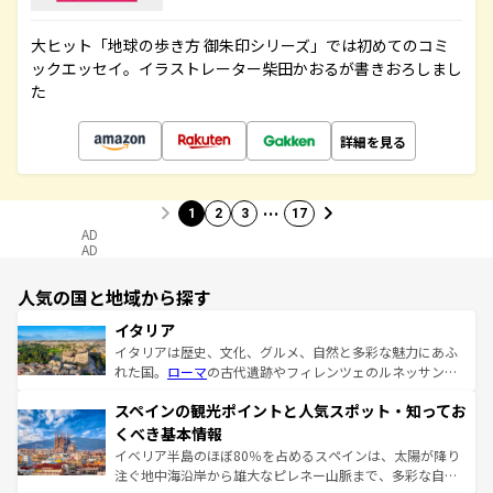
大ヒット「地球の歩き方 御朱印シリーズ」では初めてのコミ
ックエッセイ。イラストレーター柴田かおるが書きおろしまし
た
詳細を見る
…
1
2
3
17
AD
AD
人気の国と地域から探す
イタリア
イタリアは歴史、文化、グルメ、自然と多彩な魅力にあふ
れた国。
ローマ
の古代遺跡やフィレンツェのルネッサンス
美術、ヴェネツィアの運河など、歴史あるスポットはもち
スペインの観光ポイントと人気スポット・知ってお
ろん、トスカーナの美しい田園風景やアマルフィ海岸の絶
景など、自然景観も見逃せない。観光の合間には、本場の
くべき基本情報
ピザやパスタなど、絶品のイタリア料理を堪能することも
イベリア半島のほぼ80％を占めるスペインは、太陽が降り
できる。朝目覚めてから夜眠るまで、すべての瞬間を楽し
注ぐ地中海沿岸から雄大なピレネー山脈まで、多彩な自然
ませてくれるイタリアで、忘れられない旅をしてみよう！