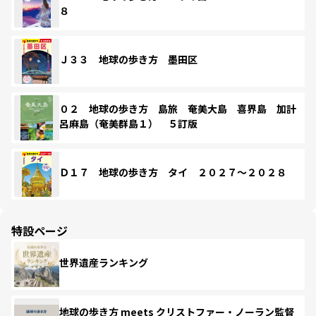
８
Ｊ３３ 地球の歩き方 墨田区
０２ 地球の歩き方 島旅 奄美大島 喜界島 加計
呂麻島（奄美群島１） ５訂版
Ｄ１７ 地球の歩き方 タイ ２０２７～２０２８
特設ページ
世界遺産ランキング
地球の歩き方 meets クリストファー・ノーラン監督