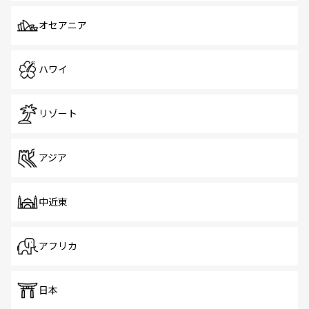
オセアニア
ハワイ
リゾート
アジア
中近東
アフリカ
日本