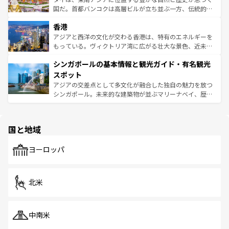
醸し出している。また、バラエティの豊かさとおいしさで
国だ。首都バンコクは高層ビルが立ち並ぶ一方、伝統的な
世界中の食通を魅了してやまないベトナム料理も魅力のひ
寺院や市場がいたるところに点在し、古きよき文化と現代
香港
とつ。フォーやバインミー、ベトナムコーヒーなどは、ぜ
の活気が交差している。北部ではチェンマイなどの山岳地
ひ現地で味わいたい。どの地域を訪れてもあたたかい人々
帯で自然と触れ合い、南部ではプーケットやクラビの美し
アジアと西洋の文化が交わる香港は、特有のエネルギーを
が旅行者を迎えてくれるので、きっと忘れられない旅にな
いビーチでリゾート気分を楽しむことができる。タイ料理
もっている。ヴィクトリア湾に広がる壮大な景色、近未来
るはずだ。 なお、新着のベトナム情報は
コンテンツ一覧
を
は世界的に有名で、屋台から高級レストランまで味覚を刺
的なアートスポット、そして歴史と現代が融合した町並
参照してほしい。
シンガポールの基本情報と観光ガイド・有名観光
激する。気候は一年中温暖で、どの季節にも異なる楽しみ
み、どこを訪れても感動するはず。観光スポットが密集し
が待っている。親しみやすいタイの人々、仏教を中心とし
ており、効率よく見どころを回れるのも魅力。息をのむよ
スポット
た文化、そして多様な観光資源が、訪れる旅人を魅了し続
うな絶景から文化的な体験まで、香港を存分に楽しみ尽く
アジアの交差点として多文化が融合した独自の魅力を放つ
ける。 なお、新着のタイ情報は
コンテンツ一覧
を参照して
そう。 なお、新着の香港情報は
コンテンツ一覧
を参照して
シンガポール。未来的な建築物が並ぶマリーナベイ、歴史
ほしい。
ほしい。
と伝統を感じられるエスニックタウン、多数の緑豊かな公
園や自然保護区など、自然が調和した近代的な景観と文化
の多様性あふれるカラフルな町は、どこを歩いても新しい
国と地域
発見がある。さらに、治安のよさや充実した公共交通機関
も、旅行者にとっては魅力的なポイント。グルメも豊富
で、ホーカーズは地元の風情を楽しめる外せないスポット
ヨーロッパ
だ。訪れる人を飽きさせないシンガポールで、多様な魅力
を体感しよう。 なお、新着のシンガポール情報は
コンテン
ツ一覧
を参照してほしい。
北米
中南米