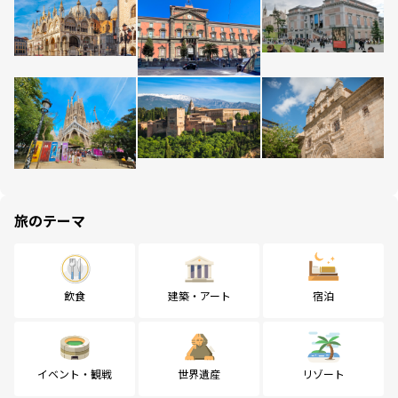
旅のテーマ
飲食
建築・アート
宿泊
イベント・観戦
世界遺産
リゾート