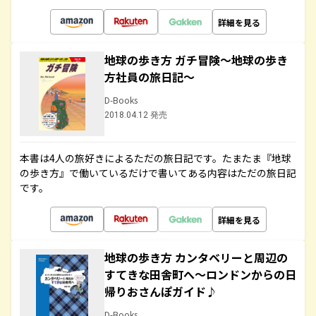
詳細を見る
地球の歩き方 ガチ冒険～地球の歩き
方社員の旅日記～
D-Books
2018.04.12 発売
本書は4人の旅好きによるただの旅日記です。たまたま『地球
の歩き方』で働いているだけで書いてある内容はただの旅日記
です。
詳細を見る
地球の歩き方 カンタベリーと周辺の
すてきな田舎町へ～ロンドンからの日
帰りおさんぽガイド♪
D-Books