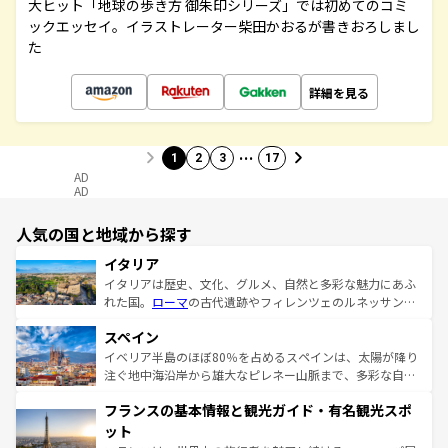
大ヒット「地球の歩き方 御朱印シリーズ」では初めてのコミ
ックエッセイ。イラストレーター柴田かおるが書きおろしまし
た
詳細を見る
…
1
2
3
17
AD
AD
人気の国と地域から探す
イタリア
イタリアは歴史、文化、グルメ、自然と多彩な魅力にあふ
れた国。
ローマ
の古代遺跡やフィレンツェのルネッサンス
美術、ヴェネツィアの運河など、歴史あるスポットはもち
スペイン
ろん、トスカーナの美しい田園風景やアマルフィ海岸の絶
景など、自然景観も見逃せない。観光の合間には、本場の
イベリア半島のほぼ80％を占めるスペインは、太陽が降り
ピザやパスタなど、絶品のイタリア料理を堪能することも
注ぐ地中海沿岸から雄大なピレネー山脈まで、多彩な自然
できる。朝目覚めてから夜眠るまで、すべての瞬間を楽し
と文化が詰まったヨーロッパ屈指の旅行先だ。多様な地域
フランスの基本情報と観光ガイド・有名観光スポ
ませてくれるイタリアで、忘れられない旅をしてみよう！
文化が根付くこの国では、情熱的なフラメンコ、熱気あふ
なお、新着のイタリア情報は
コンテンツ一覧
を参照してほ
れる闘牛、そして美味しいタパスが生活の一部となってい
ット
しい。
る。首都マドリードの洗練された雰囲気や、バルセロナの