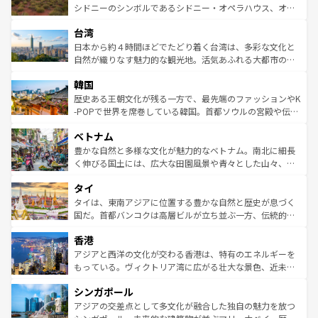
しみながら、その多様性と豊かな歴史を感じることができ
おすすめ。エメラルドグリーンに輝く海をはじめ、豊かな
シドニーのシンボルであるシドニー・オペラハウス、オー
るだろう。車でのロードトリップや列車の旅も、アメリカ
文化や歴史が息づいている。「アロハスピリット」と呼ば
ストラリア東海岸北部に広がる大サンゴ礁地帯グレートバ
ならではの贅沢な旅のスタイルだ。 なお、新着のアメリカ
台湾
れるおもてなしの心で訪れる人々を迎えてくれるハワイの
リアリーフや大陸中央部にそびえるウルル（エアーズロッ
情報は
コンテンツ一覧
を参照してほしい。
人々、おいしいローカルフードやハワイアンミュージッ
ク）、タスマニアの美しい原生林やケアンズの熱帯雨林な
日本から約４時間ほどでたどり着く台湾は、多彩な文化と
ク、伝統的なフラダンスなど、すべてがハワイの魅力を彩
ど、見どころがたくさん。また、カフェやワイン、オージ
自然が織りなす魅力的な観光地。活気あふれる大都市の台
っている。訪れるたびに新しい発見と感動が待っているハ
ービーフなどの食文化も豊かで、美味しいものであふれて
北やノスタルジックな町並みが人気な九份（ジォウフェ
ワイを、存分に味わってほしい。 なお、新着のハワイ情報
韓国
いる。アクティビティも充実しており、サーフィンやダイ
ン）、静ひつな山岳地帯である台湾東部など、都市の喧騒
は
コンテンツ一覧
を参照してほしい。
ビング、ハイキングなど、アウトドア好きにはたまらな
と山間の静けさが共存しており、訪れる人に新しい発見と
歴史ある王朝文化が残る一方で、最先端のファッションやK
い。オーストラリアの多彩な魅力を存分に味わいつくそ
驚きをもたらしてくれる。また、奥深い台湾の食文化も魅
-POPで世界を席巻している韓国。首都ソウルの宮殿や伝統
う。 なお、新着のオーストラリア情報は
コンテンツ一覧
を
力で、夜市などの屋台グルメから高級料理、ヘルシーで美
家屋が並ぶエリアでは韓国の歴史と文化に浸ることがで
参照してほしい。
ベトナム
容にもいいと評判のスイーツなど、バラエティ豊かな料理
き、地方に足を延ばせば四季折々の自然美を楽しむことが
が味わえる。 なお、新着の台湾情報は
コンテンツ一覧
を参
できる。そして、キムチや焼肉、絶品のストリートフード
豊かな自然と多様な文化が魅力的なベトナム。南北に細長
照してほしい。
まで、さまざまな韓国料理が待っている。夜には、韓国な
く伸びる国土には、広大な田園風景や青々とした山々、世
らではのナイトライフも堪能できる。あたたかいホスピタ
界遺産に登録された壮大な自然景観が点在し、都市部では
タイ
リティに包まれながら、韓国の多彩な魅力を心ゆくまで味
急速な発展と共に伝統が息づく。ハノイの古い町並みやホ
わってみてほしい。 なお、新着の韓国情報は
コンテンツ一
ーチミン市のフランス統治時代の建物も、独特の雰囲気を
タイは、東南アジアに位置する豊かな自然と歴史が息づく
覧
を参照してほしい。
醸し出している。また、バラエティの豊かさとおいしさで
国だ。首都バンコクは高層ビルが立ち並ぶ一方、伝統的な
世界中の食通を魅了してやまないベトナム料理も魅力のひ
寺院や市場がいたるところに点在し、古きよき文化と現代
香港
とつ。フォーやバインミー、ベトナムコーヒーなどは、ぜ
の活気が交差している。北部ではチェンマイなどの山岳地
ひ現地で味わいたい。どの地域を訪れてもあたたかい人々
帯で自然と触れ合い、南部ではプーケットやクラビの美し
アジアと西洋の文化が交わる香港は、特有のエネルギーを
が旅行者を迎えてくれるので、きっと忘れられない旅にな
いビーチでリゾート気分を楽しむことができる。タイ料理
もっている。ヴィクトリア湾に広がる壮大な景色、近未来
るはずだ。 なお、新着のベトナム情報は
コンテンツ一覧
を
は世界的に有名で、屋台から高級レストランまで味覚を刺
的なアートスポット、そして歴史と現代が融合した町並
参照してほしい。
シンガポール
激する。気候は一年中温暖で、どの季節にも異なる楽しみ
み、どこを訪れても感動するはず。観光スポットが密集し
が待っている。親しみやすいタイの人々、仏教を中心とし
ており、効率よく見どころを回れるのも魅力。息をのむよ
アジアの交差点として多文化が融合した独自の魅力を放つ
た文化、そして多様な観光資源が、訪れる旅人を魅了し続
うな絶景から文化的な体験まで、香港を存分に楽しみ尽く