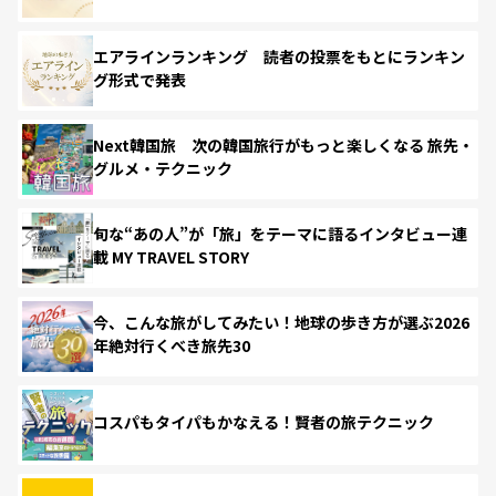
エアラインランキング 読者の投票をもとにランキン
グ形式で発表
Next韓国旅 次の韓国旅行がもっと楽しくなる 旅先・
グルメ・テクニック
旬な“あの人”が「旅」をテーマに語るインタビュー連
載 MY TRAVEL STORY
今、こんな旅がしてみたい！地球の歩き方が選ぶ2026
年絶対行くべき旅先30
コスパもタイパもかなえる！賢者の旅テクニック