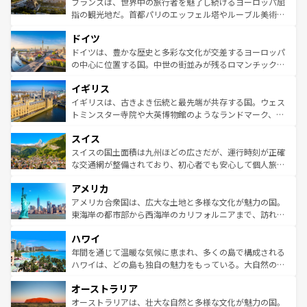
フランスは、世界中の旅行者を魅了し続けるヨーロッパ屈
アートに溢れた街角から、地方では古代ローマ遺跡や中世
指の観光地だ。首都パリのエッフェル塔やルーブル美術館
の城塞都市、穏やかなビーチリゾートまで多彩な表情を見
といった象徴的なスポットから、田舎町の古風な美しさま
せる。地方によって風土や気候が異なるスペインはその個
ドイツ
で、幅広い魅力が詰まっている。華麗な宮殿、歴史的な大
性で訪れる人を魅了する。 なお、新着のスペイン情報は
コ
聖堂、美しいビーチ、そして豊かな自然が、訪れる者を心
ドイツは、豊かな歴史と多彩な文化が交差するヨーロッパ
ンテンツ一覧
を参照してほしい。
から魅了する。また、フランスは美食の国としても知ら
の中心に位置する国。中世の街並みが残るロマンチック街
れ、フランス料理はユネスコ無形文化遺産にも登録されて
道から、未来を先取りするようなモダンな都市まで多様な
イギリス
いる。シャンパンの発祥地であるランス、プロヴァンスの
顔を持つこの国は、どこを歩いても飽きることがない。ベ
香り高いラベンダー畑など、多彩な楽しみ方が可能だ。さ
ルリンの文化的活気、バイエルン州のアルプスの絶景、そ
イギリスは、古きよき伝統と最先端が共存する国。ウェス
らに、パリ以外の地域にも魅力が溢れており、どの街角に
してライン川沿いのワイン畑といった風景は必見。ビール
トミンスター寺院や大英博物館のようなランドマーク、歴
も豊かな歴史と文化が息づいている。パリ以外の個性あふ
とソーセージを味わいながら地元の人と過ごす楽しい時間
史ある大学都市、美しい丘陵地帯や牧歌的な風景など、エ
れる地方に足を運ぶとそれぞれで全く異なる文化を体験で
スイス
は、お酒好きな人にはぜひ体験してほしい。 なお、新着の
リアごとに異なる魅力がある。また、優雅なアフタヌーン
きるだろう。 なお、新着のフランス情報は
コンテンツ一覧
ドイツ情報は
コンテンツ一覧
を参照してほしい。
ティー、ビール好きにはたまらない英国パブ、サッカー観
スイスの国土面積は九州ほどの広さだが、運行時刻が正確
を参照してほしい。
戦など、本場だからこそできる体験も豊富。イギリスを旅
な交通網が整備されており、初心者でも安心して個人旅行
して楽しみつくそう。 なお、新着のイギリス情報は
コンテ
を楽しめる。日本同様に時刻表どおりの旅が可能だ。中世
アメリカ
ンツ一覧
を参照してほしい。
の建物がそのまま残る町や、スイスならではのユニークな
博物館もあり、アルプス観光だけでなく町歩きも満喫する
アメリカ合衆国は、広大な土地と多様な文化が魅力の国。
ことができる。国民の所得が高いため物価も高いが、旅行
東海岸の都市部から西海岸のカリフォルニアまで、訪れる
者向けの交通パス提供のサービスもあり、うまく活用すれ
場所ごとに異なる風景と体験が待っている。ニューヨーク
ハワイ
ば市内交通費無料で観光を楽しむこともできる。 なお、新
のような巨大都市は、観光、ショッピング、エンターテイ
着のスイス情報は
コンテンツ一覧
を参照してほしい。
ンメントが詰まった刺激的なスポットだ。一方、アメリカ
年間を通じて温暖な気候に恵まれ、多くの島で構成される
西部には大自然が広がり、グランドキャニオンやイエロー
ハワイは、どの島も独自の魅力をもっている。大自然の神
ストーン国立公園といった絶景が堪能できる。さらに、南
秘を感じたいなら、火山が生み出した壮大な景観を誇るハ
オーストラリア
部のニューオーリンズでは、音楽と美食が融合した独特の
ワイ島は見逃せない。また、定番の観光地といえばオアフ
文化が魅力。旅行者はアメリカの各地域で異なる魅力を楽
島だが、静かな自然を求めるならマウイ島やカウアイ島が
オーストラリアは、壮大な自然と多様な文化が魅力の国。