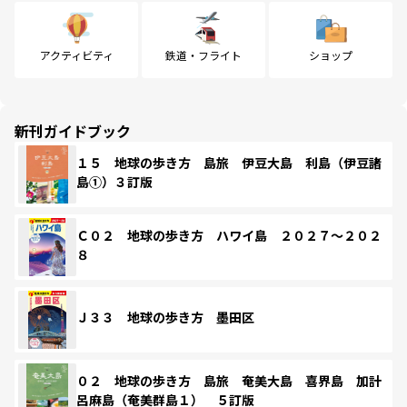
アクティビティ
鉄道・フライト
ショップ
新刊ガイドブック
１５ 地球の歩き方 島旅 伊豆大島 利島（伊豆諸
島①）３訂版
Ｃ０２ 地球の歩き方 ハワイ島 ２０２７～２０２
８
Ｊ３３ 地球の歩き方 墨田区
０２ 地球の歩き方 島旅 奄美大島 喜界島 加計
呂麻島（奄美群島１） ５訂版