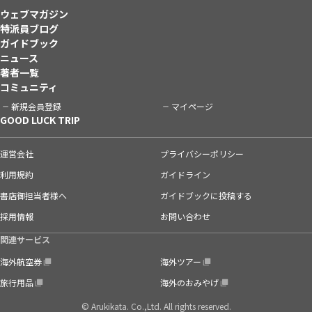
ウェブマガジン
特派員ブログ
ガイドブック
ニュース
著者一覧
コミュニティ
新規会員登録
マイページ
GOOD LUCK TRIP
運営会社
プライバシーポリシー
利用規約
ガイドライン
書店御担当者様へ
ガイドブックに投稿する
採用情報
お問い合わせ
関連サービス
海外航空券
海外ツアー
旅行用品
海外のおみやげ
© Arukikata. Co.,Ltd. All rights reserved.