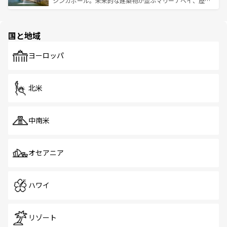
シンガポール。未来的な建築物が並ぶマリーナベイ、歴史
ける。 なお、新着のタイ情報は
コンテンツ一覧
を参照して
そう。 なお、新着の香港情報は
コンテンツ一覧
を参照して
と伝統を感じられるエスニックタウン、多数の緑豊かな公
ほしい。
ほしい。
園や自然保護区など、自然が調和した近代的な景観と文化
の多様性あふれるカラフルな町は、どこを歩いても新しい
国と地域
発見がある。さらに、治安のよさや充実した公共交通機関
も、旅行者にとっては魅力的なポイント。グルメも豊富
で、ホーカーズは地元の風情を楽しめる外せないスポット
ヨーロッパ
だ。訪れる人を飽きさせないシンガポールで、多様な魅力
を体感しよう。 なお、新着のシンガポール情報は
コンテン
ツ一覧
を参照してほしい。
北米
中南米
オセアニア
ハワイ
リゾート