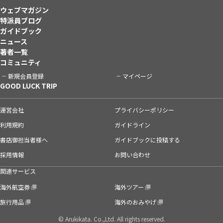
ウェブマガジン
特派員ブログ
ガイドブック
ニュース
著者一覧
コミュニティ
新規会員登録
マイページ
GOOD LUCK TRIP
運営会社
プライバシーポリシー
利用規約
ガイドライン
書店御担当者様へ
ガイドブックに投稿する
採用情報
お問い合わせ
関連サービス
海外航空券
海外ツアー
旅行用品
海外のおみやげ
© Arukikata. Co.,Ltd. All rights reserved.