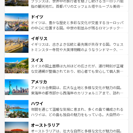
フランスは、世界中の旅行者を魅了し続けるヨーロッパ屈
アートに溢れた街角から、地方では古代ローマ遺跡や中世
指の観光地だ。首都パリのエッフェル塔やルーブル美術館
の城塞都市、穏やかなビーチリゾートまで多彩な表情を見
といった象徴的なスポットから、田舎町の古風な美しさま
せる。地方によって風土や気候が異なるスペインはその個
ドイツ
で、幅広い魅力が詰まっている。華麗な宮殿、歴史的な大
性で訪れる人を魅了する。 なお、新着のスペイン情報は
コ
聖堂、美しいビーチ、そして豊かな自然が、訪れる者を心
ドイツは、豊かな歴史と多彩な文化が交差するヨーロッパ
ンテンツ一覧
を参照してほしい。
から魅了する。また、フランスは美食の国としても知ら
の中心に位置する国。中世の街並みが残るロマンチック街
れ、フランス料理はユネスコ無形文化遺産にも登録されて
道から、未来を先取りするようなモダンな都市まで多様な
イギリス
いる。シャンパンの発祥地であるランス、プロヴァンスの
顔を持つこの国は、どこを歩いても飽きることがない。ベ
香り高いラベンダー畑など、多彩な楽しみ方が可能だ。さ
ルリンの文化的活気、バイエルン州のアルプスの絶景、そ
イギリスは、古きよき伝統と最先端が共存する国。ウェス
らに、パリ以外の地域にも魅力が溢れており、どの街角に
してライン川沿いのワイン畑といった風景は必見。ビール
トミンスター寺院や大英博物館のようなランドマーク、歴
も豊かな歴史と文化が息づいている。パリ以外の個性あふ
とソーセージを味わいながら地元の人と過ごす楽しい時間
史ある大学都市、美しい丘陵地帯や牧歌的な風景など、エ
れる地方に足を運ぶとそれぞれで全く異なる文化を体験で
スイス
は、お酒好きな人にはぜひ体験してほしい。 なお、新着の
リアごとに異なる魅力がある。また、優雅なアフタヌーン
きるだろう。 なお、新着のフランス情報は
コンテンツ一覧
ドイツ情報は
コンテンツ一覧
を参照してほしい。
ティー、ビール好きにはたまらない英国パブ、サッカー観
スイスの国土面積は九州ほどの広さだが、運行時刻が正確
を参照してほしい。
戦など、本場だからこそできる体験も豊富。イギリスを旅
な交通網が整備されており、初心者でも安心して個人旅行
して楽しみつくそう。 なお、新着のイギリス情報は
コンテ
を楽しめる。日本同様に時刻表どおりの旅が可能だ。中世
アメリカ
ンツ一覧
を参照してほしい。
の建物がそのまま残る町や、スイスならではのユニークな
博物館もあり、アルプス観光だけでなく町歩きも満喫する
アメリカ合衆国は、広大な土地と多様な文化が魅力の国。
ことができる。国民の所得が高いため物価も高いが、旅行
東海岸の都市部から西海岸のカリフォルニアまで、訪れる
者向けの交通パス提供のサービスもあり、うまく活用すれ
場所ごとに異なる風景と体験が待っている。ニューヨーク
ハワイ
ば市内交通費無料で観光を楽しむこともできる。 なお、新
のような巨大都市は、観光、ショッピング、エンターテイ
着のスイス情報は
コンテンツ一覧
を参照してほしい。
ンメントが詰まった刺激的なスポットだ。一方、アメリカ
年間を通じて温暖な気候に恵まれ、多くの島で構成される
西部には大自然が広がり、グランドキャニオンやイエロー
ハワイは、どの島も独自の魅力をもっている。大自然の神
ストーン国立公園といった絶景が堪能できる。さらに、南
秘を感じたいなら、火山が生み出した壮大な景観を誇るハ
オーストラリア
部のニューオーリンズでは、音楽と美食が融合した独特の
ワイ島は見逃せない。また、定番の観光地といえばオアフ
文化が魅力。旅行者はアメリカの各地域で異なる魅力を楽
島だが、静かな自然を求めるならマウイ島やカウアイ島が
オーストラリアは、壮大な自然と多様な文化が魅力の国。