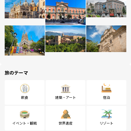
旅のテーマ
飲食
建築・アート
宿泊
イベント・観戦
世界遺産
リゾート