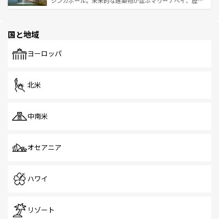
シンガポール。未来的な建築物が並ぶマリーナベイ、歴史
ける。 なお、新着のタイ情報は
コンテンツ一覧
を参照して
そう。 なお、新着の香港情報は
コンテンツ一覧
を参照して
と伝統を感じられるエスニックタウン、多数の緑豊かな公
ほしい。
ほしい。
園や自然保護区など、自然が調和した近代的な景観と文化
の多様性あふれるカラフルな町は、どこを歩いても新しい
国と地域
発見がある。さらに、治安のよさや充実した公共交通機関
も、旅行者にとっては魅力的なポイント。グルメも豊富
で、ホーカーズは地元の風情を楽しめる外せないスポット
ヨーロッパ
だ。訪れる人を飽きさせないシンガポールで、多様な魅力
を体感しよう。 なお、新着のシンガポール情報は
コンテン
ツ一覧
を参照してほしい。
北米
中南米
オセアニア
ハワイ
リゾート