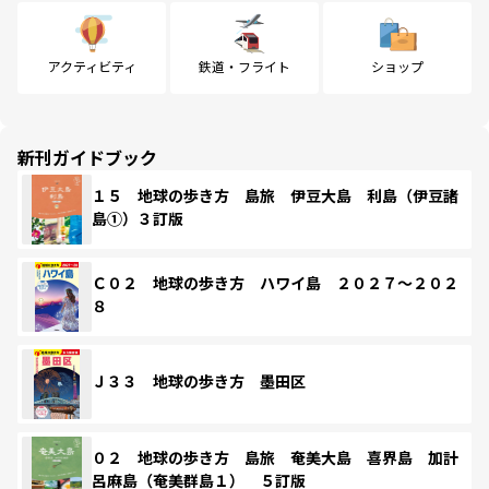
アクティビティ
鉄道・フライト
ショップ
新刊ガイドブック
１５ 地球の歩き方 島旅 伊豆大島 利島（伊豆諸
島①）３訂版
Ｃ０２ 地球の歩き方 ハワイ島 ２０２７～２０２
８
Ｊ３３ 地球の歩き方 墨田区
０２ 地球の歩き方 島旅 奄美大島 喜界島 加計
呂麻島（奄美群島１） ５訂版