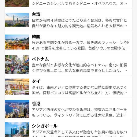
しみながら、その多様性と豊かな歴史を感じることができ
おすすめ。エメラルドグリーンに輝く海をはじめ、豊かな
シドニーのシンボルであるシドニー・オペラハウス、オー
るだろう。車でのロードトリップや列車の旅も、アメリカ
文化や歴史が息づいている。「アロハスピリット」と呼ば
ストラリア東海岸北部に広がる大サンゴ礁地帯グレートバ
ならではの贅沢な旅のスタイルだ。 なお、新着のアメリカ
台湾
れるおもてなしの心で訪れる人々を迎えてくれるハワイの
リアリーフや大陸中央部にそびえるウルル（エアーズロッ
情報は
コンテンツ一覧
を参照してほしい。
人々、おいしいローカルフードやハワイアンミュージッ
ク）、タスマニアの美しい原生林やケアンズの熱帯雨林な
日本から約４時間ほどでたどり着く台湾は、多彩な文化と
ク、伝統的なフラダンスなど、すべてがハワイの魅力を彩
ど、見どころがたくさん。また、カフェやワイン、オージ
自然が織りなす魅力的な観光地。活気あふれる大都市の台
っている。訪れるたびに新しい発見と感動が待っているハ
ービーフなどの食文化も豊かで、美味しいものであふれて
北やノスタルジックな町並みが人気な九份（ジォウフェ
ワイを、存分に味わってほしい。 なお、新着のハワイ情報
韓国
いる。アクティビティも充実しており、サーフィンやダイ
ン）、静ひつな山岳地帯である台湾東部など、都市の喧騒
は
コンテンツ一覧
を参照してほしい。
ビング、ハイキングなど、アウトドア好きにはたまらな
と山間の静けさが共存しており、訪れる人に新しい発見と
歴史ある王朝文化が残る一方で、最先端のファッションやK
い。オーストラリアの多彩な魅力を存分に味わいつくそ
驚きをもたらしてくれる。また、奥深い台湾の食文化も魅
-POPで世界を席巻している韓国。首都ソウルの宮殿や伝統
う。 なお、新着のオーストラリア情報は
コンテンツ一覧
を
力で、夜市などの屋台グルメから高級料理、ヘルシーで美
家屋が並ぶエリアでは韓国の歴史と文化に浸ることがで
参照してほしい。
ベトナム
容にもいいと評判のスイーツなど、バラエティ豊かな料理
き、地方に足を延ばせば四季折々の自然美を楽しむことが
が味わえる。 なお、新着の台湾情報は
コンテンツ一覧
を参
できる。そして、キムチや焼肉、絶品のストリートフード
豊かな自然と多様な文化が魅力的なベトナム。南北に細長
照してほしい。
まで、さまざまな韓国料理が待っている。夜には、韓国な
く伸びる国土には、広大な田園風景や青々とした山々、世
らではのナイトライフも堪能できる。あたたかいホスピタ
界遺産に登録された壮大な自然景観が点在し、都市部では
タイ
リティに包まれながら、韓国の多彩な魅力を心ゆくまで味
急速な発展と共に伝統が息づく。ハノイの古い町並みやホ
わってみてほしい。 なお、新着の韓国情報は
コンテンツ一
ーチミン市のフランス統治時代の建物も、独特の雰囲気を
タイは、東南アジアに位置する豊かな自然と歴史が息づく
覧
を参照してほしい。
醸し出している。また、バラエティの豊かさとおいしさで
国だ。首都バンコクは高層ビルが立ち並ぶ一方、伝統的な
世界中の食通を魅了してやまないベトナム料理も魅力のひ
寺院や市場がいたるところに点在し、古きよき文化と現代
香港
とつ。フォーやバインミー、ベトナムコーヒーなどは、ぜ
の活気が交差している。北部ではチェンマイなどの山岳地
ひ現地で味わいたい。どの地域を訪れてもあたたかい人々
帯で自然と触れ合い、南部ではプーケットやクラビの美し
アジアと西洋の文化が交わる香港は、特有のエネルギーを
が旅行者を迎えてくれるので、きっと忘れられない旅にな
いビーチでリゾート気分を楽しむことができる。タイ料理
もっている。ヴィクトリア湾に広がる壮大な景色、近未来
るはずだ。 なお、新着のベトナム情報は
コンテンツ一覧
を
は世界的に有名で、屋台から高級レストランまで味覚を刺
的なアートスポット、そして歴史と現代が融合した町並
参照してほしい。
シンガポール
激する。気候は一年中温暖で、どの季節にも異なる楽しみ
み、どこを訪れても感動するはず。観光スポットが密集し
が待っている。親しみやすいタイの人々、仏教を中心とし
ており、効率よく見どころを回れるのも魅力。息をのむよ
アジアの交差点として多文化が融合した独自の魅力を放つ
た文化、そして多様な観光資源が、訪れる旅人を魅了し続
うな絶景から文化的な体験まで、香港を存分に楽しみ尽く