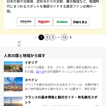
日本の城や古戦場、武将ゆかりの史跡、展示施設など、戦国時
代にまつわるスポットを徹底ガイドする歴史ファン必携の一
冊。
詳細を見る
…
1
2
3
12
AD
AD
人気の国と地域から探す
イタリア
イタリアは歴史、文化、グルメ、自然と多彩な魅力にあふ
れた国。
ローマ
の古代遺跡やフィレンツェのルネッサンス
美術、ヴェネツィアの運河など、歴史あるスポットはもち
スペイン
ろん、トスカーナの美しい田園風景やアマルフィ海岸の絶
景など、自然景観も見逃せない。観光の合間には、本場の
イベリア半島のほぼ80％を占めるスペインは、太陽が降り
ピザやパスタなど、絶品のイタリア料理を堪能することも
注ぐ地中海沿岸から雄大なピレネー山脈まで、多彩な自然
できる。朝目覚めてから夜眠るまで、すべての瞬間を楽し
と文化が詰まったヨーロッパ屈指の旅行先だ。多様な地域
フランスの基本情報と観光ガイド・有名観光スポ
ませてくれるイタリアで、忘れられない旅をしてみよう！
文化が根付くこの国では、情熱的なフラメンコ、熱気あふ
なお、新着のイタリア情報は
コンテンツ一覧
を参照してほ
れる闘牛、そして美味しいタパスが生活の一部となってい
ット
しい。
る。首都マドリードの洗練された雰囲気や、バルセロナの