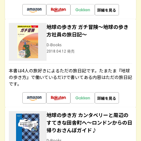
詳細を見る
地球の歩き方 ガチ冒険～地球の歩き
方社員の旅日記～
D-Books
2018.04.12 発売
本書は4人の旅好きによるただの旅日記です。たまたま『地球
の歩き方』で働いているだけで書いてある内容はただの旅日記
です。
詳細を見る
地球の歩き方 カンタベリーと周辺の
すてきな田舎町へ～ロンドンからの日
帰りおさんぽガイド♪
D-Books