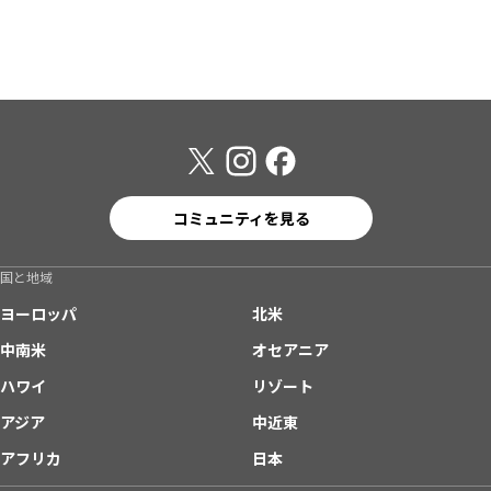
コミュニティを見る
国と地域
ヨーロッパ
北米
中南米
オセアニア
ハワイ
リゾート
アジア
中近東
アフリカ
日本