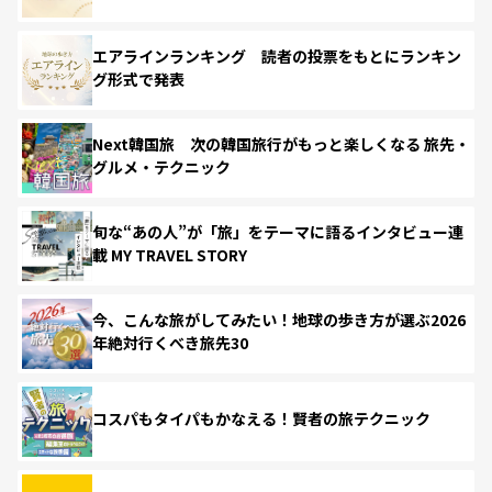
エアラインランキング 読者の投票をもとにランキン
グ形式で発表
Next韓国旅 次の韓国旅行がもっと楽しくなる 旅先・
グルメ・テクニック
旬な“あの人”が「旅」をテーマに語るインタビュー連
載 MY TRAVEL STORY
今、こんな旅がしてみたい！地球の歩き方が選ぶ2026
年絶対行くべき旅先30
コスパもタイパもかなえる！賢者の旅テクニック