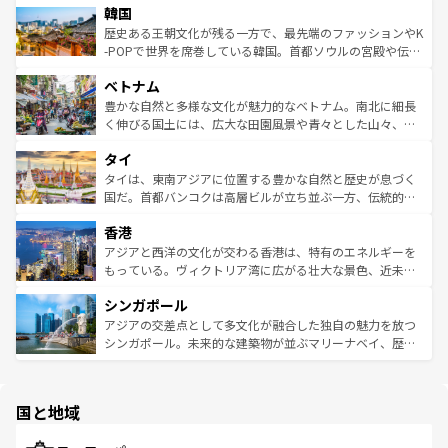
ワイを、存分に味わってほしい。 なお、新着のハワイ情報
韓国
いる。アクティビティも充実しており、サーフィンやダイ
ン）、静ひつな山岳地帯である台湾東部など、都市の喧騒
は
コンテンツ一覧
を参照してほしい。
ビング、ハイキングなど、アウトドア好きにはたまらな
と山間の静けさが共存しており、訪れる人に新しい発見と
歴史ある王朝文化が残る一方で、最先端のファッションやK
い。オーストラリアの多彩な魅力を存分に味わいつくそ
驚きをもたらしてくれる。また、奥深い台湾の食文化も魅
-POPで世界を席巻している韓国。首都ソウルの宮殿や伝統
う。 なお、新着のオーストラリア情報は
コンテンツ一覧
を
力で、夜市などの屋台グルメから高級料理、ヘルシーで美
家屋が並ぶエリアでは韓国の歴史と文化に浸ることがで
参照してほしい。
ベトナム
容にもいいと評判のスイーツなど、バラエティ豊かな料理
き、地方に足を延ばせば四季折々の自然美を楽しむことが
が味わえる。 なお、新着の台湾情報は
コンテンツ一覧
を参
できる。そして、キムチや焼肉、絶品のストリートフード
豊かな自然と多様な文化が魅力的なベトナム。南北に細長
照してほしい。
まで、さまざまな韓国料理が待っている。夜には、韓国な
く伸びる国土には、広大な田園風景や青々とした山々、世
らではのナイトライフも堪能できる。あたたかいホスピタ
界遺産に登録された壮大な自然景観が点在し、都市部では
タイ
リティに包まれながら、韓国の多彩な魅力を心ゆくまで味
急速な発展と共に伝統が息づく。ハノイの古い町並みやホ
わってみてほしい。 なお、新着の韓国情報は
コンテンツ一
ーチミン市のフランス統治時代の建物も、独特の雰囲気を
タイは、東南アジアに位置する豊かな自然と歴史が息づく
覧
を参照してほしい。
醸し出している。また、バラエティの豊かさとおいしさで
国だ。首都バンコクは高層ビルが立ち並ぶ一方、伝統的な
世界中の食通を魅了してやまないベトナム料理も魅力のひ
寺院や市場がいたるところに点在し、古きよき文化と現代
香港
とつ。フォーやバインミー、ベトナムコーヒーなどは、ぜ
の活気が交差している。北部ではチェンマイなどの山岳地
ひ現地で味わいたい。どの地域を訪れてもあたたかい人々
帯で自然と触れ合い、南部ではプーケットやクラビの美し
アジアと西洋の文化が交わる香港は、特有のエネルギーを
が旅行者を迎えてくれるので、きっと忘れられない旅にな
いビーチでリゾート気分を楽しむことができる。タイ料理
もっている。ヴィクトリア湾に広がる壮大な景色、近未来
るはずだ。 なお、新着のベトナム情報は
コンテンツ一覧
を
は世界的に有名で、屋台から高級レストランまで味覚を刺
的なアートスポット、そして歴史と現代が融合した町並
参照してほしい。
シンガポール
激する。気候は一年中温暖で、どの季節にも異なる楽しみ
み、どこを訪れても感動するはず。観光スポットが密集し
が待っている。親しみやすいタイの人々、仏教を中心とし
ており、効率よく見どころを回れるのも魅力。息をのむよ
アジアの交差点として多文化が融合した独自の魅力を放つ
た文化、そして多様な観光資源が、訪れる旅人を魅了し続
うな絶景から文化的な体験まで、香港を存分に楽しみ尽く
シンガポール。未来的な建築物が並ぶマリーナベイ、歴史
ける。 なお、新着のタイ情報は
コンテンツ一覧
を参照して
そう。 なお、新着の香港情報は
コンテンツ一覧
を参照して
と伝統を感じられるエスニックタウン、多数の緑豊かな公
ほしい。
ほしい。
園や自然保護区など、自然が調和した近代的な景観と文化
の多様性あふれるカラフルな町は、どこを歩いても新しい
国と地域
発見がある。さらに、治安のよさや充実した公共交通機関
も、旅行者にとっては魅力的なポイント。グルメも豊富