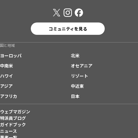
コミュニティを見る
国と地域
ヨーロッパ
北米
中南米
オセアニア
ハワイ
リゾート
アジア
中近東
アフリカ
日本
ウェブマガジン
特派員ブログ
ガイドブック
ニュース
著者一覧