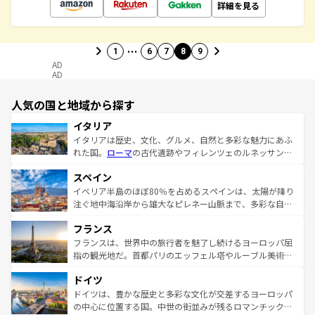
詳細を見る
…
1
6
7
8
9
AD
AD
人気の国と地域から探す
イタリア
イタリアは歴史、文化、グルメ、自然と多彩な魅力にあふ
れた国。
ローマ
の古代遺跡やフィレンツェのルネッサンス
美術、ヴェネツィアの運河など、歴史あるスポットはもち
スペイン
ろん、トスカーナの美しい田園風景やアマルフィ海岸の絶
景など、自然景観も見逃せない。観光の合間には、本場の
イベリア半島のほぼ80％を占めるスペインは、太陽が降り
ピザやパスタなど、絶品のイタリア料理を堪能することも
注ぐ地中海沿岸から雄大なピレネー山脈まで、多彩な自然
できる。朝目覚めてから夜眠るまで、すべての瞬間を楽し
と文化が詰まったヨーロッパ屈指の旅行先だ。多様な地域
フランス
ませてくれるイタリアで、忘れられない旅をしてみよう！
文化が根付くこの国では、情熱的なフラメンコ、熱気あふ
なお、新着のイタリア情報は
コンテンツ一覧
を参照してほ
れる闘牛、そして美味しいタパスが生活の一部となってい
フランスは、世界中の旅行者を魅了し続けるヨーロッパ屈
しい。
る。首都マドリードの洗練された雰囲気や、バルセロナの
指の観光地だ。首都パリのエッフェル塔やルーブル美術館
アートに溢れた街角から、地方では古代ローマ遺跡や中世
といった象徴的なスポットから、田舎町の古風な美しさま
ドイツ
の城塞都市、穏やかなビーチリゾートまで多彩な表情を見
で、幅広い魅力が詰まっている。華麗な宮殿、歴史的な大
せる。地方によって風土や気候が異なるスペインはその個
聖堂、美しいビーチ、そして豊かな自然が、訪れる者を心
ドイツは、豊かな歴史と多彩な文化が交差するヨーロッパ
性で訪れる人を魅了する。 なお、新着のスペイン情報は
コ
から魅了する。また、フランスは美食の国としても知ら
の中心に位置する国。中世の街並みが残るロマンチック街