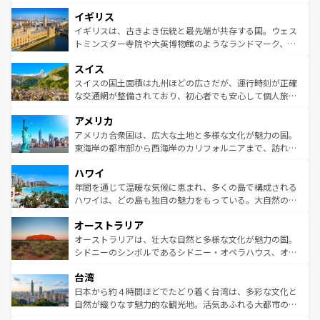
ンテンツ一覧
を参照してほしい。
れ、フランス料理はユネスコ無形文化遺産にも登録されて
道から、未来を先取りするようなモダンな都市まで多様な
イギリス
いる。シャンパンの発祥地であるランス、プロヴァンスの
顔を持つこの国は、どこを歩いても飽きることがない。ベ
香り高いラベンダー畑など、多彩な楽しみ方が可能だ。さ
ルリンの文化的活気、バイエルン州のアルプスの絶景、そ
イギリスは、古きよき伝統と最先端が共存する国。ウェス
らに、パリ以外の地域にも魅力が溢れており、どの街角に
してライン川沿いのワイン畑といった風景は必見。ビール
トミンスター寺院や大英博物館のようなランドマーク、歴
も豊かな歴史と文化が息づいている。パリ以外の個性あふ
とソーセージを味わいながら地元の人と過ごす楽しい時間
史ある大学都市、美しい丘陵地帯や牧歌的な風景など、エ
れる地方に足を運ぶとそれぞれで全く異なる文化を体験で
スイス
は、お酒好きな人にはぜひ体験してほしい。 なお、新着の
リアごとに異なる魅力がある。また、優雅なアフタヌーン
きるだろう。 なお、新着のフランス情報は
コンテンツ一覧
ドイツ情報は
コンテンツ一覧
を参照してほしい。
ティー、ビール好きにはたまらない英国パブ、サッカー観
スイスの国土面積は九州ほどの広さだが、運行時刻が正確
を参照してほしい。
戦など、本場だからこそできる体験も豊富。イギリスを旅
な交通網が整備されており、初心者でも安心して個人旅行
して楽しみつくそう。 なお、新着のイギリス情報は
コンテ
を楽しめる。日本同様に時刻表どおりの旅が可能だ。中世
アメリカ
ンツ一覧
を参照してほしい。
の建物がそのまま残る町や、スイスならではのユニークな
博物館もあり、アルプス観光だけでなく町歩きも満喫する
アメリカ合衆国は、広大な土地と多様な文化が魅力の国。
ことができる。国民の所得が高いため物価も高いが、旅行
東海岸の都市部から西海岸のカリフォルニアまで、訪れる
者向けの交通パス提供のサービスもあり、うまく活用すれ
場所ごとに異なる風景と体験が待っている。ニューヨーク
ハワイ
ば市内交通費無料で観光を楽しむこともできる。 なお、新
のような巨大都市は、観光、ショッピング、エンターテイ
着のスイス情報は
コンテンツ一覧
を参照してほしい。
ンメントが詰まった刺激的なスポットだ。一方、アメリカ
年間を通じて温暖な気候に恵まれ、多くの島で構成される
西部には大自然が広がり、グランドキャニオンやイエロー
ハワイは、どの島も独自の魅力をもっている。大自然の神
ストーン国立公園といった絶景が堪能できる。さらに、南
秘を感じたいなら、火山が生み出した壮大な景観を誇るハ
オーストラリア
部のニューオーリンズでは、音楽と美食が融合した独特の
ワイ島は見逃せない。また、定番の観光地といえばオアフ
文化が魅力。旅行者はアメリカの各地域で異なる魅力を楽
島だが、静かな自然を求めるならマウイ島やカウアイ島が
オーストラリアは、壮大な自然と多様な文化が魅力の国。
しみながら、その多様性と豊かな歴史を感じることができ
おすすめ。エメラルドグリーンに輝く海をはじめ、豊かな
シドニーのシンボルであるシドニー・オペラハウス、オー
るだろう。車でのロードトリップや列車の旅も、アメリカ
文化や歴史が息づいている。「アロハスピリット」と呼ば
ストラリア東海岸北部に広がる大サンゴ礁地帯グレートバ
ならではの贅沢な旅のスタイルだ。 なお、新着のアメリカ
台湾
れるおもてなしの心で訪れる人々を迎えてくれるハワイの
リアリーフや大陸中央部にそびえるウルル（エアーズロッ
情報は
コンテンツ一覧
を参照してほしい。
人々、おいしいローカルフードやハワイアンミュージッ
ク）、タスマニアの美しい原生林やケアンズの熱帯雨林な
日本から約４時間ほどでたどり着く台湾は、多彩な文化と
ク、伝統的なフラダンスなど、すべてがハワイの魅力を彩
ど、見どころがたくさん。また、カフェやワイン、オージ
自然が織りなす魅力的な観光地。活気あふれる大都市の台
っている。訪れるたびに新しい発見と感動が待っているハ
ービーフなどの食文化も豊かで、美味しいものであふれて
北やノスタルジックな町並みが人気な九份（ジォウフェ