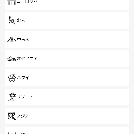
で、ホーカーズは地元の風情を楽しめる外せないスポット
ヨーロッパ
だ。訪れる人を飽きさせないシンガポールで、多様な魅力
を体感しよう。 なお、新着のシンガポール情報は
コンテン
ツ一覧
を参照してほしい。
北米
中南米
オセアニア
ハワイ
リゾート
アジア