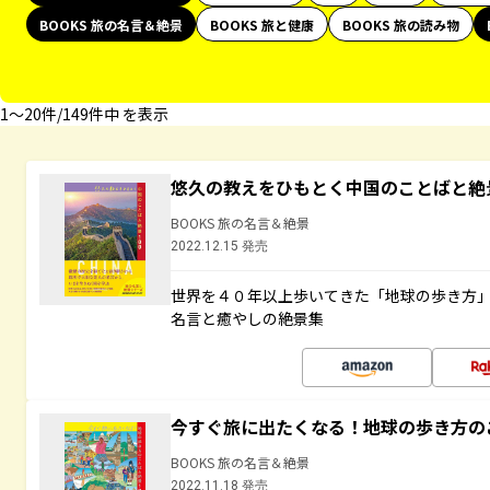
BOOKS 旅の名言＆絶景
BOOKS 旅と健康
BOOKS 旅の読み物
1〜20件/149件中 を表示
悠久の教えをひもとく中国のことばと絶
BOOKS 旅の名言＆絶景
2022.12.15 発売
世界を４０年以上歩いてきた「地球の歩き方
名言と癒やしの絶景集
今すぐ旅に出たくなる！地球の歩き方の
BOOKS 旅の名言＆絶景
2022.11.18 発売