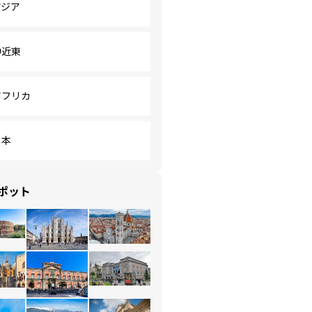
アジア
中近東
アフリカ
日本
ポット