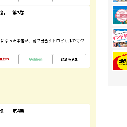
憶。 第3巻
とになった筆者が、島で出合うトロピカルでマジ
詳細を見る
憶。 第4巻