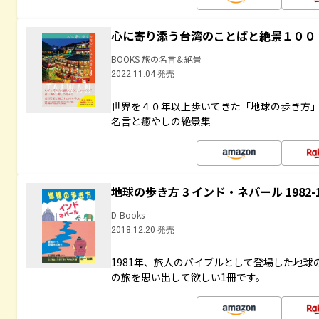
心に寄り添う台湾のことばと絶景１００
BOOKS 旅の名言＆絶景
2022.11.04 発売
世界を４０年以上歩いてきた「地球の歩き方
名言と癒やしの絶景集
地球の歩き方 3 インド・ネパール 1982
D-Books
2018.12.20 発売
1981年、旅人のバイブルとして登場した地
の旅を思い出して欲しい1冊です。