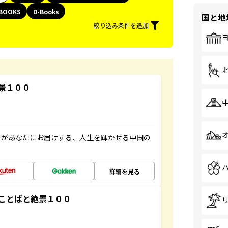
BOOKS
D-Books
国と地
絞り込み条件を追加
景１００
」があなたにお届けする、人生を輝かせる中国の
詳細を見る
ことばと絶景１００