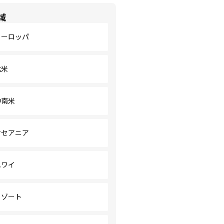
域
ヨーロッパ
北米
中南米
オセアニア
ハワイ
リゾート