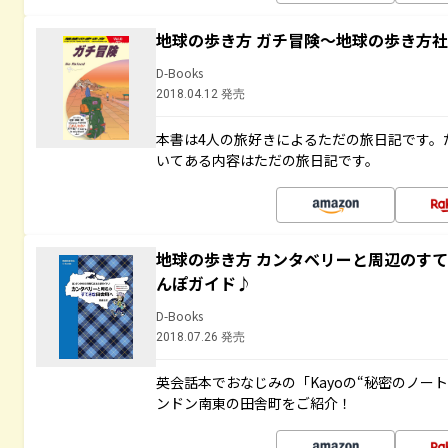
地球の歩き方 ガチ冒険～地球の歩き方
D-Books
2018.04.12 発売
本書は4人の旅好きによるただの旅日記です。
いてある内容はただの旅日記です。
地球の歩き方 カンタベリーと周辺のす
んぽガイド♪
D-Books
2018.07.26 発売
英会話本でおなじみの「Kayoの“秘密のノー
ンドン南東の田舎町をご紹介！