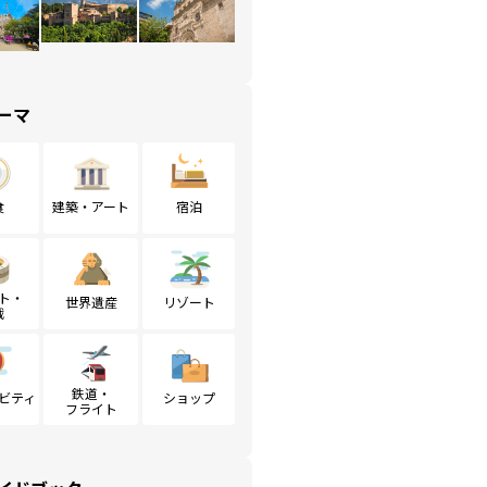
ーマ
食
建築・アート
宿泊
ト・
世界遺産
リゾート
戦
鉄道・
ビティ
ショップ
フライト