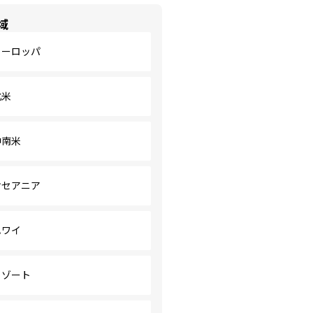
域
ヨーロッパ
北米
中南米
オセアニア
ハワイ
リゾート