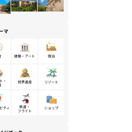
ーマ
食
建築・アート
宿泊
ト・
世界遺産
リゾート
戦
鉄道・
ビティ
ショップ
フライト