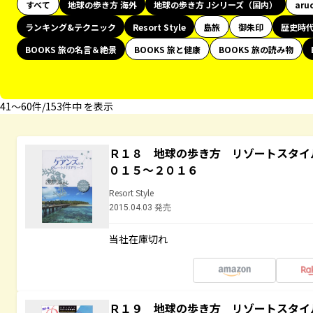
すべて
地球の歩き方 海外
地球の歩き方 Jシリーズ（国内）
aru
ランキング&テクニック
Resort Style
島旅
御朱印
歴史時
BOOKS 旅の名言＆絶景
BOOKS 旅と健康
BOOKS 旅の読み物
41〜60件/153件中 を表示
Ｒ１８ 地球の歩き方 リゾートスタイ
０１５～２０１６
Resort Style
2015.04.03 発売
当社在庫切れ
Ｒ１９ 地球の歩き方 リゾートスタイ