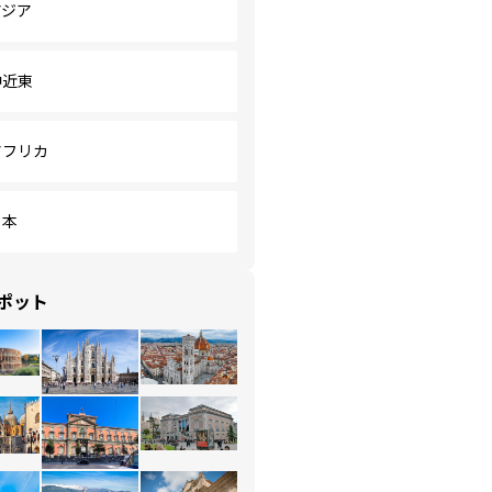
アジア
中近東
アフリカ
日本
ポット