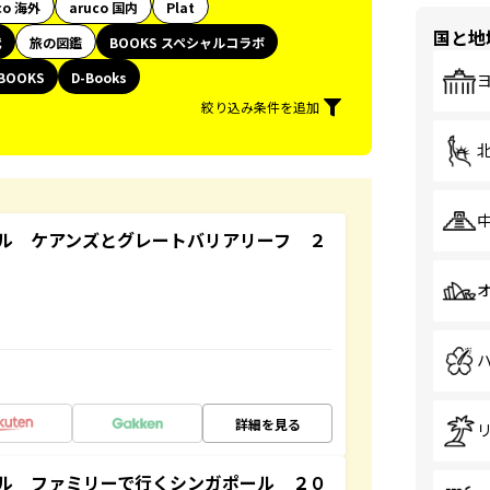
co 海外
aruco 国内
Plat
国と地
代
旅の図鑑
BOOKS スペシャルコラボ
BOOKS
D-Books
絞り込み条件を追加
ル ケアンズとグレートバリアリーフ ２
詳細を見る
ル ファミリーで行くシンガポール ２０