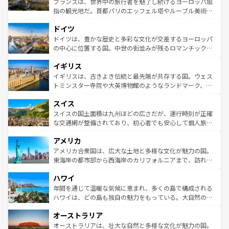
フランスは、世界中の旅行者を魅了し続けるヨーロッパ屈
アートに溢れた街角から、地方では古代ローマ遺跡や中世
指の観光地だ。首都パリのエッフェル塔やルーブル美術館
の城塞都市、穏やかなビーチリゾートまで多彩な表情を見
といった象徴的なスポットから、田舎町の古風な美しさま
せる。地方によって風土や気候が異なるスペインはその個
ドイツ
で、幅広い魅力が詰まっている。華麗な宮殿、歴史的な大
性で訪れる人を魅了する。 なお、新着のスペイン情報は
コ
聖堂、美しいビーチ、そして豊かな自然が、訪れる者を心
ドイツは、豊かな歴史と多彩な文化が交差するヨーロッパ
ンテンツ一覧
を参照してほしい。
から魅了する。また、フランスは美食の国としても知ら
の中心に位置する国。中世の街並みが残るロマンチック街
れ、フランス料理はユネスコ無形文化遺産にも登録されて
道から、未来を先取りするようなモダンな都市まで多様な
イギリス
いる。シャンパンの発祥地であるランス、プロヴァンスの
顔を持つこの国は、どこを歩いても飽きることがない。ベ
香り高いラベンダー畑など、多彩な楽しみ方が可能だ。さ
ルリンの文化的活気、バイエルン州のアルプスの絶景、そ
イギリスは、古きよき伝統と最先端が共存する国。ウェス
らに、パリ以外の地域にも魅力が溢れており、どの街角に
してライン川沿いのワイン畑といった風景は必見。ビール
トミンスター寺院や大英博物館のようなランドマーク、歴
も豊かな歴史と文化が息づいている。パリ以外の個性あふ
とソーセージを味わいながら地元の人と過ごす楽しい時間
史ある大学都市、美しい丘陵地帯や牧歌的な風景など、エ
れる地方に足を運ぶとそれぞれで全く異なる文化を体験で
スイス
は、お酒好きな人にはぜひ体験してほしい。 なお、新着の
リアごとに異なる魅力がある。また、優雅なアフタヌーン
きるだろう。 なお、新着のフランス情報は
コンテンツ一覧
ドイツ情報は
コンテンツ一覧
を参照してほしい。
ティー、ビール好きにはたまらない英国パブ、サッカー観
スイスの国土面積は九州ほどの広さだが、運行時刻が正確
を参照してほしい。
戦など、本場だからこそできる体験も豊富。イギリスを旅
な交通網が整備されており、初心者でも安心して個人旅行
して楽しみつくそう。 なお、新着のイギリス情報は
コンテ
を楽しめる。日本同様に時刻表どおりの旅が可能だ。中世
アメリカ
ンツ一覧
を参照してほしい。
の建物がそのまま残る町や、スイスならではのユニークな
博物館もあり、アルプス観光だけでなく町歩きも満喫する
アメリカ合衆国は、広大な土地と多様な文化が魅力の国。
ことができる。国民の所得が高いため物価も高いが、旅行
東海岸の都市部から西海岸のカリフォルニアまで、訪れる
者向けの交通パス提供のサービスもあり、うまく活用すれ
場所ごとに異なる風景と体験が待っている。ニューヨーク
ハワイ
ば市内交通費無料で観光を楽しむこともできる。 なお、新
のような巨大都市は、観光、ショッピング、エンターテイ
着のスイス情報は
コンテンツ一覧
を参照してほしい。
ンメントが詰まった刺激的なスポットだ。一方、アメリカ
年間を通じて温暖な気候に恵まれ、多くの島で構成される
西部には大自然が広がり、グランドキャニオンやイエロー
ハワイは、どの島も独自の魅力をもっている。大自然の神
ストーン国立公園といった絶景が堪能できる。さらに、南
秘を感じたいなら、火山が生み出した壮大な景観を誇るハ
オーストラリア
部のニューオーリンズでは、音楽と美食が融合した独特の
ワイ島は見逃せない。また、定番の観光地といえばオアフ
文化が魅力。旅行者はアメリカの各地域で異なる魅力を楽
島だが、静かな自然を求めるならマウイ島やカウアイ島が
オーストラリアは、壮大な自然と多様な文化が魅力の国。