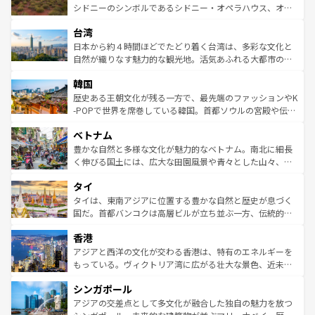
しみながら、その多様性と豊かな歴史を感じることができ
おすすめ。エメラルドグリーンに輝く海をはじめ、豊かな
シドニーのシンボルであるシドニー・オペラハウス、オー
るだろう。車でのロードトリップや列車の旅も、アメリカ
文化や歴史が息づいている。「アロハスピリット」と呼ば
ストラリア東海岸北部に広がる大サンゴ礁地帯グレートバ
ならではの贅沢な旅のスタイルだ。 なお、新着のアメリカ
台湾
れるおもてなしの心で訪れる人々を迎えてくれるハワイの
リアリーフや大陸中央部にそびえるウルル（エアーズロッ
情報は
コンテンツ一覧
を参照してほしい。
人々、おいしいローカルフードやハワイアンミュージッ
ク）、タスマニアの美しい原生林やケアンズの熱帯雨林な
日本から約４時間ほどでたどり着く台湾は、多彩な文化と
ク、伝統的なフラダンスなど、すべてがハワイの魅力を彩
ど、見どころがたくさん。また、カフェやワイン、オージ
自然が織りなす魅力的な観光地。活気あふれる大都市の台
っている。訪れるたびに新しい発見と感動が待っているハ
ービーフなどの食文化も豊かで、美味しいものであふれて
北やノスタルジックな町並みが人気な九份（ジォウフェ
ワイを、存分に味わってほしい。 なお、新着のハワイ情報
韓国
いる。アクティビティも充実しており、サーフィンやダイ
ン）、静ひつな山岳地帯である台湾東部など、都市の喧騒
は
コンテンツ一覧
を参照してほしい。
ビング、ハイキングなど、アウトドア好きにはたまらな
と山間の静けさが共存しており、訪れる人に新しい発見と
歴史ある王朝文化が残る一方で、最先端のファッションやK
い。オーストラリアの多彩な魅力を存分に味わいつくそ
驚きをもたらしてくれる。また、奥深い台湾の食文化も魅
-POPで世界を席巻している韓国。首都ソウルの宮殿や伝統
う。 なお、新着のオーストラリア情報は
コンテンツ一覧
を
力で、夜市などの屋台グルメから高級料理、ヘルシーで美
家屋が並ぶエリアでは韓国の歴史と文化に浸ることがで
参照してほしい。
ベトナム
容にもいいと評判のスイーツなど、バラエティ豊かな料理
き、地方に足を延ばせば四季折々の自然美を楽しむことが
が味わえる。 なお、新着の台湾情報は
コンテンツ一覧
を参
できる。そして、キムチや焼肉、絶品のストリートフード
豊かな自然と多様な文化が魅力的なベトナム。南北に細長
照してほしい。
まで、さまざまな韓国料理が待っている。夜には、韓国な
く伸びる国土には、広大な田園風景や青々とした山々、世
らではのナイトライフも堪能できる。あたたかいホスピタ
界遺産に登録された壮大な自然景観が点在し、都市部では
タイ
リティに包まれながら、韓国の多彩な魅力を心ゆくまで味
急速な発展と共に伝統が息づく。ハノイの古い町並みやホ
わってみてほしい。 なお、新着の韓国情報は
コンテンツ一
ーチミン市のフランス統治時代の建物も、独特の雰囲気を
タイは、東南アジアに位置する豊かな自然と歴史が息づく
覧
を参照してほしい。
醸し出している。また、バラエティの豊かさとおいしさで
国だ。首都バンコクは高層ビルが立ち並ぶ一方、伝統的な
世界中の食通を魅了してやまないベトナム料理も魅力のひ
寺院や市場がいたるところに点在し、古きよき文化と現代
香港
とつ。フォーやバインミー、ベトナムコーヒーなどは、ぜ
の活気が交差している。北部ではチェンマイなどの山岳地
ひ現地で味わいたい。どの地域を訪れてもあたたかい人々
帯で自然と触れ合い、南部ではプーケットやクラビの美し
アジアと西洋の文化が交わる香港は、特有のエネルギーを
が旅行者を迎えてくれるので、きっと忘れられない旅にな
いビーチでリゾート気分を楽しむことができる。タイ料理
もっている。ヴィクトリア湾に広がる壮大な景色、近未来
るはずだ。 なお、新着のベトナム情報は
コンテンツ一覧
を
は世界的に有名で、屋台から高級レストランまで味覚を刺
的なアートスポット、そして歴史と現代が融合した町並
参照してほしい。
シンガポール
激する。気候は一年中温暖で、どの季節にも異なる楽しみ
み、どこを訪れても感動するはず。観光スポットが密集し
が待っている。親しみやすいタイの人々、仏教を中心とし
ており、効率よく見どころを回れるのも魅力。息をのむよ
アジアの交差点として多文化が融合した独自の魅力を放つ
た文化、そして多様な観光資源が、訪れる旅人を魅了し続
うな絶景から文化的な体験まで、香港を存分に楽しみ尽く