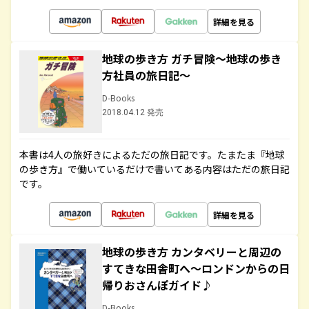
詳細を見る
地球の歩き方 ガチ冒険～地球の歩き
方社員の旅日記～
D-Books
2018.04.12 発売
本書は4人の旅好きによるただの旅日記です。たまたま『地球
の歩き方』で働いているだけで書いてある内容はただの旅日記
です。
詳細を見る
地球の歩き方 カンタベリーと周辺の
すてきな田舎町へ～ロンドンからの日
帰りおさんぽガイド♪
D-Books