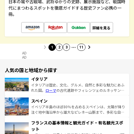
日本の城や古戦場、武将ゆかりの史跡、展示施設など、戦国時
代にまつわるスポットを徹底ガイドする歴史ファン必携の一
冊。
詳細を見る
…
1
2
3
11
AD
AD
人気の国と地域から探す
イタリア
イタリアは歴史、文化、グルメ、自然と多彩な魅力にあふ
れた国。
ローマ
の古代遺跡やフィレンツェのルネッサンス
美術、ヴェネツィアの運河など、歴史あるスポットはもち
スペイン
ろん、トスカーナの美しい田園風景やアマルフィ海岸の絶
景など、自然景観も見逃せない。観光の合間には、本場の
イベリア半島のほぼ80％を占めるスペインは、太陽が降り
ピザやパスタなど、絶品のイタリア料理を堪能することも
注ぐ地中海沿岸から雄大なピレネー山脈まで、多彩な自然
できる。朝目覚めてから夜眠るまで、すべての瞬間を楽し
と文化が詰まったヨーロッパ屈指の旅行先だ。多様な地域
フランスの基本情報と観光ガイド・有名観光スポ
ませてくれるイタリアで、忘れられない旅をしてみよう！
文化が根付くこの国では、情熱的なフラメンコ、熱気あふ
なお、新着のイタリア情報は
コンテンツ一覧
を参照してほ
れる闘牛、そして美味しいタパスが生活の一部となってい
ット
しい。
る。首都マドリードの洗練された雰囲気や、バルセロナの