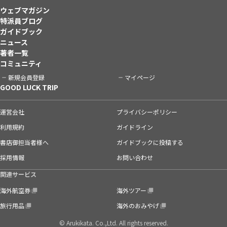
ウェブマガジン
特派員ブログ
ガイドブック
ニュース
著者一覧
コミュニティ
新規会員登録
マイページ
GOOD LUCK TRIP
運営会社
プライバシーポリシー
利用規約
ガイドライン
書店御担当者様へ
ガイドブックに投稿する
採用情報
お問い合わせ
関連サービス
海外航空券
海外ツアー
旅行用品
海外のおみやげ
© Arukikata. Co.,Ltd. All rights reserved.