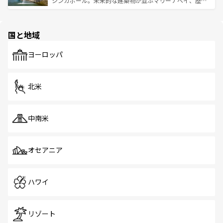
シンガポール。未来的な建築物が並ぶマリーナベイ、歴史
ける。 なお、新着のタイ情報は
コンテンツ一覧
を参照して
そう。 なお、新着の香港情報は
コンテンツ一覧
を参照して
と伝統を感じられるエスニックタウン、多数の緑豊かな公
ほしい。
ほしい。
園や自然保護区など、自然が調和した近代的な景観と文化
の多様性あふれるカラフルな町は、どこを歩いても新しい
国と地域
発見がある。さらに、治安のよさや充実した公共交通機関
も、旅行者にとっては魅力的なポイント。グルメも豊富
で、ホーカーズは地元の風情を楽しめる外せないスポット
ヨーロッパ
だ。訪れる人を飽きさせないシンガポールで、多様な魅力
を体感しよう。 なお、新着のシンガポール情報は
コンテン
ツ一覧
を参照してほしい。
北米
中南米
オセアニア
ハワイ
リゾート