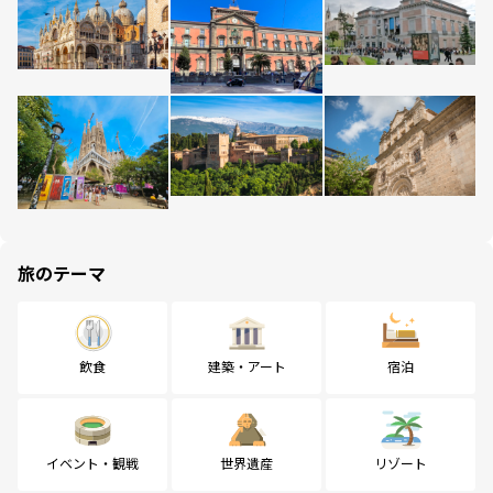
旅のテーマ
飲食
建築・アート
宿泊
イベント・観戦
世界遺産
リゾート