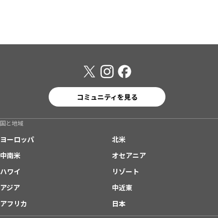
コミュニティを見る
国と地域
ヨーロッパ
北米
中南米
オセアニア
ハワイ
リゾート
アジア
中近東
アフリカ
日本