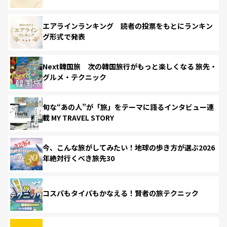
エアラインランキング 読者の投票をもとにランキン
グ形式で発表
Next韓国旅 次の韓国旅行がもっと楽しくなる 旅先・
グルメ・テクニック
旬な“あの人”が「旅」をテーマに語るインタビュー連
載 MY TRAVEL STORY
今、こんな旅がしてみたい！地球の歩き方が選ぶ2026
年絶対行くべき旅先30
コスパもタイパもかなえる！賢者の旅テクニック