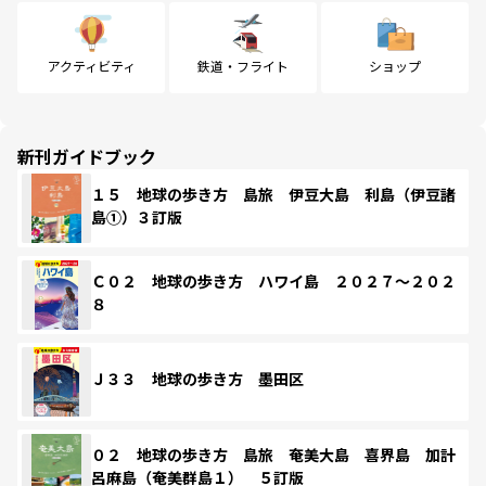
アクティビティ
鉄道・フライト
ショップ
新刊ガイドブック
１５ 地球の歩き方 島旅 伊豆大島 利島（伊豆諸
島①）３訂版
Ｃ０２ 地球の歩き方 ハワイ島 ２０２７～２０２
８
Ｊ３３ 地球の歩き方 墨田区
０２ 地球の歩き方 島旅 奄美大島 喜界島 加計
呂麻島（奄美群島１） ５訂版