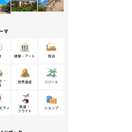
ーマ
食
建築・アート
宿泊
ト・
世界遺産
リゾート
戦
鉄道・
ビティ
ショップ
フライト