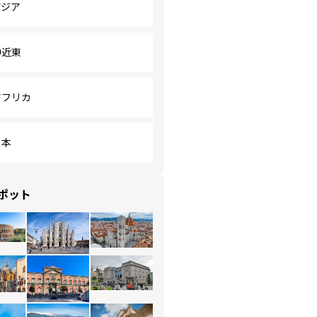
アジア
中近東
アフリカ
日本
ポット