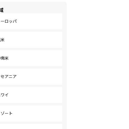
域
ヨーロッパ
北米
中南米
オセアニア
ハワイ
リゾート