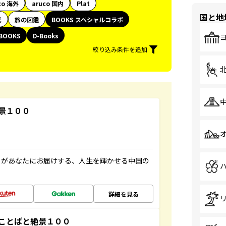
co 海外
aruco 国内
Plat
国と地
代
旅の図鑑
BOOKS スペシャルコラボ
BOOKS
D-Books
絞り込み条件を追加
景１００
」があなたにお届けする、人生を輝かせる中国の
詳細を見る
ことばと絶景１００