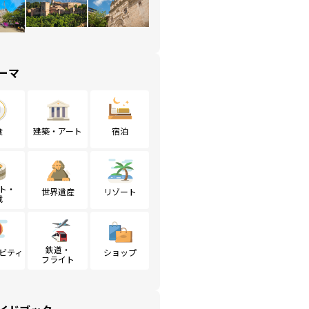
ーマ
食
建築・アート
宿泊
ト・
世界遺産
リゾート
戦
鉄道・
ビティ
ショップ
フライト