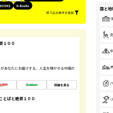
BOOKS
D-Books
国と地
絞り込み条件を追加
景１００
」があなたにお届けする、人生を輝かせる中国の
詳細を見る
ことばと絶景１００