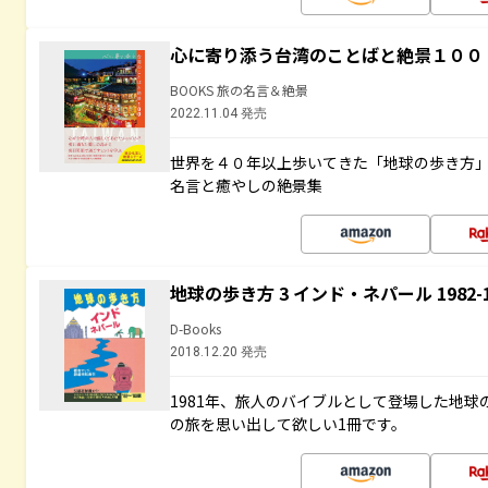
心に寄り添う台湾のことばと絶景１００
BOOKS 旅の名言＆絶景
2022.11.04 発売
世界を４０年以上歩いてきた「地球の歩き方
名言と癒やしの絶景集
地球の歩き方 3 インド・ネパール 1982
D-Books
2018.12.20 発売
1981年、旅人のバイブルとして登場した地
の旅を思い出して欲しい1冊です。