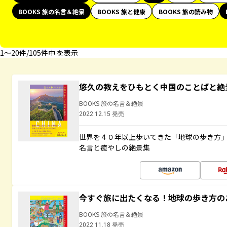
BOOKS 旅の名言＆絶景
BOOKS 旅と健康
BOOKS 旅の読み物
1〜20件/105件中 を表示
悠久の教えをひもとく中国のことばと絶
BOOKS 旅の名言＆絶景
2022.12.15 発売
世界を４０年以上歩いてきた「地球の歩き方
名言と癒やしの絶景集
今すぐ旅に出たくなる！地球の歩き方の
BOOKS 旅の名言＆絶景
2022.11.18 発売