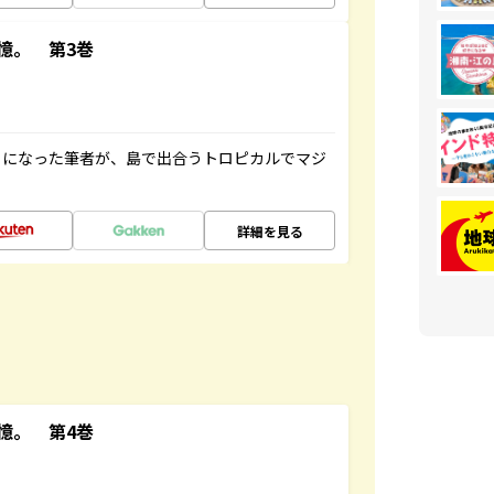
憶。 第3巻
とになった筆者が、島で出合うトロピカルでマジ
詳細を見る
憶。 第4巻