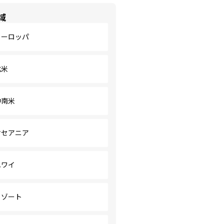
域
ヨーロッパ
北米
中南米
オセアニア
ハワイ
リゾート