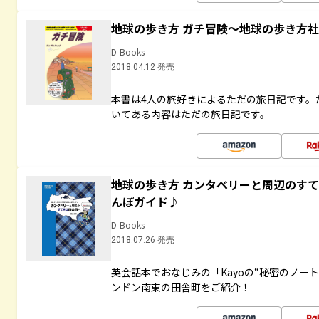
地球の歩き方 ガチ冒険～地球の歩き方
D-Books
2018.04.12 発売
本書は4人の旅好きによるただの旅日記です。
いてある内容はただの旅日記です。
地球の歩き方 カンタベリーと周辺のす
んぽガイド♪
D-Books
2018.07.26 発売
英会話本でおなじみの「Kayoの“秘密のノー
ンドン南東の田舎町をご紹介！