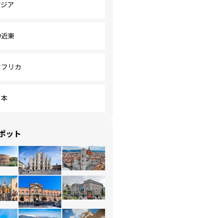
アジア
中近東
アフリカ
日本
ポット