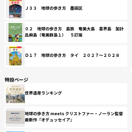
Ｊ３３ 地球の歩き方 墨田区
０２ 地球の歩き方 島旅 奄美大島 喜界島 加計
呂麻島（奄美群島１） ５訂版
Ｄ１７ 地球の歩き方 タイ ２０２７～２０２８
特設ページ
世界遺産ランキング
地球の歩き方 meets クリストファー・ノーラン監督
最新作『オデュッセイア』