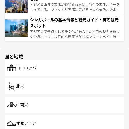
ひ現地で味わいたい。どの地域を訪れてもあたたかい人々
帯で自然と触れ合い、南部ではプーケットやクラビの美し
アジアと西洋の文化が交わる香港は、特有のエネルギーを
が旅行者を迎えてくれるので、きっと忘れられない旅にな
いビーチでリゾート気分を楽しむことができる。タイ料理
もっている。ヴィクトリア湾に広がる壮大な景色、近未来
るはずだ。 なお、新着のベトナム情報は
コンテンツ一覧
を
は世界的に有名で、屋台から高級レストランまで味覚を刺
的なアートスポット、そして歴史と現代が融合した町並
参照してほしい。
シンガポールの基本情報と観光ガイド・有名観光
激する。気候は一年中温暖で、どの季節にも異なる楽しみ
み、どこを訪れても感動するはず。観光スポットが密集し
が待っている。親しみやすいタイの人々、仏教を中心とし
ており、効率よく見どころを回れるのも魅力。息をのむよ
スポット
た文化、そして多様な観光資源が、訪れる旅人を魅了し続
うな絶景から文化的な体験まで、香港を存分に楽しみ尽く
アジアの交差点として多文化が融合した独自の魅力を放つ
ける。 なお、新着のタイ情報は
コンテンツ一覧
を参照して
そう。 なお、新着の香港情報は
コンテンツ一覧
を参照して
シンガポール。未来的な建築物が並ぶマリーナベイ、歴史
ほしい。
ほしい。
と伝統を感じられるエスニックタウン、多数の緑豊かな公
園や自然保護区など、自然が調和した近代的な景観と文化
の多様性あふれるカラフルな町は、どこを歩いても新しい
国と地域
発見がある。さらに、治安のよさや充実した公共交通機関
も、旅行者にとっては魅力的なポイント。グルメも豊富
で、ホーカーズは地元の風情を楽しめる外せないスポット
ヨーロッパ
だ。訪れる人を飽きさせないシンガポールで、多様な魅力
を体感しよう。 なお、新着のシンガポール情報は
コンテン
ツ一覧
を参照してほしい。
北米
中南米
オセアニア