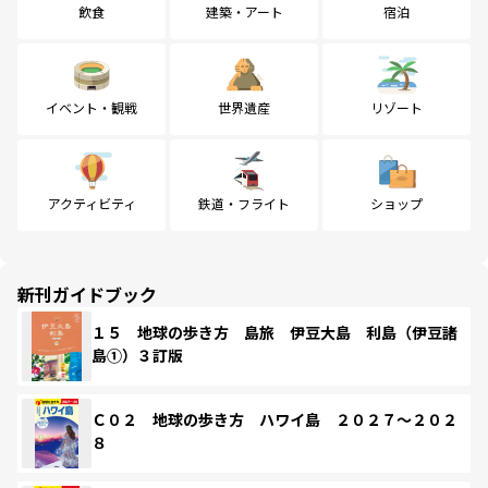
飲食
建築・アート
宿泊
イベント・観戦
世界遺産
リゾート
アクティビティ
鉄道・フライト
ショップ
新刊ガイドブック
１５ 地球の歩き方 島旅 伊豆大島 利島（伊豆諸
島①）３訂版
Ｃ０２ 地球の歩き方 ハワイ島 ２０２７～２０２
８