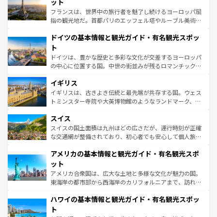
れる闘牛、そして美味しいタパスが生活の一部となってい
ット
る。首都マドリードの洗練された雰囲気や、バルセロナの
フランスは、世界中の旅行者を魅了し続けるヨーロッパ屈
アートに溢れた街角から、地方では古代ローマ遺跡や中世
指の観光地だ。首都パリのエッフェル塔やルーブル美術館
の城塞都市、穏やかなビーチリゾートまで多彩な表情を見
といった象徴的なスポットから、田舎町の古風な美しさま
せる。地方によって風土や気候が異なるスペインはその個
ドイツの基本情報と観光ガイド・有名観光スポッ
で、幅広い魅力が詰まっている。華麗な宮殿、歴史的な大
性で訪れる人を魅了する。 なお、新着のスペイン情報は
コ
聖堂、美しいビーチ、そして豊かな自然が、訪れる者を心
ト
ンテンツ一覧
を参照してほしい。
から魅了する。また、フランスは美食の国としても知ら
ドイツは、豊かな歴史と多彩な文化が交差するヨーロッパ
れ、フランス料理はユネスコ無形文化遺産にも登録されて
の中心に位置する国。中世の街並みが残るロマンチック街
いる。シャンパンの発祥地であるランス、プロヴァンスの
道から、未来を先取りするようなモダンな都市まで多様な
香り高いラベンダー畑など、多彩な楽しみ方が可能だ。さ
イギリス
顔を持つこの国は、どこを歩いても飽きることがない。ベ
らに、パリ以外の地域にも魅力が溢れており、どの街角に
ルリンの文化的活気、バイエルン州のアルプスの絶景、そ
イギリスは、古きよき伝統と最先端が共存する国。ウェス
も豊かな歴史と文化が息づいている。パリ以外の個性あふ
してライン川沿いのワイン畑といった風景は必見。ビール
トミンスター寺院や大英博物館のようなランドマーク、歴
れる地方に足を運ぶとそれぞれで全く異なる文化を体験で
とソーセージを味わいながら地元の人と過ごす楽しい時間
史ある大学都市、美しい丘陵地帯や牧歌的な風景など、エ
きるだろう。 なお、新着のフランス情報は
コンテンツ一覧
スイス
は、お酒好きな人にはぜひ体験してほしい。 なお、新着の
リアごとに異なる魅力がある。また、優雅なアフタヌーン
を参照してほしい。
ドイツ情報は
コンテンツ一覧
を参照してほしい。
ティー、ビール好きにはたまらない英国パブ、サッカー観
スイスの国土面積は九州ほどの広さだが、運行時刻が正確
戦など、本場だからこそできる体験も豊富。イギリスを旅
な交通網が整備されており、初心者でも安心して個人旅行
して楽しみつくそう。 なお、新着のイギリス情報は
コンテ
を楽しめる。日本同様に時刻表どおりの旅が可能だ。中世
アメリカの基本情報と観光ガイド・有名観光スポ
ンツ一覧
を参照してほしい。
の建物がそのまま残る町や、スイスならではのユニークな
博物館もあり、アルプス観光だけでなく町歩きも満喫する
ット
ことができる。国民の所得が高いため物価も高いが、旅行
アメリカ合衆国は、広大な土地と多様な文化が魅力の国。
者向けの交通パス提供のサービスもあり、うまく活用すれ
東海岸の都市部から西海岸のカリフォルニアまで、訪れる
ば市内交通費無料で観光を楽しむこともできる。 なお、新
場所ごとに異なる風景と体験が待っている。ニューヨーク
着のスイス情報は
コンテンツ一覧
を参照してほしい。
ハワイの基本情報と観光ガイド・有名観光スポッ
のような巨大都市は、観光、ショッピング、エンターテイ
ンメントが詰まった刺激的なスポットだ。一方、アメリカ
ト
西部には大自然が広がり、グランドキャニオンやイエロー