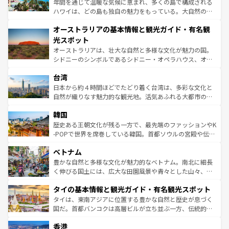
年間を通じて温暖な気候に恵まれ、多くの島で構成される
ストーン国立公園といった絶景が堪能できる。さらに、南
ハワイは、どの島も独自の魅力をもっている。大自然の神
部のニューオーリンズでは、音楽と美食が融合した独特の
秘を感じたいなら、火山が生み出した壮大な景観を誇るハ
文化が魅力。旅行者はアメリカの各地域で異なる魅力を楽
オーストラリアの基本情報と観光ガイド・有名観
ワイ島は見逃せない。また、定番の観光地といえばオアフ
しみながら、その多様性と豊かな歴史を感じることができ
島だが、静かな自然を求めるならマウイ島やカウアイ島が
光スポット
るだろう。車でのロードトリップや列車の旅も、アメリカ
おすすめ。エメラルドグリーンに輝く海をはじめ、豊かな
オーストラリアは、壮大な自然と多様な文化が魅力の国。
ならではの贅沢な旅のスタイルだ。 なお、新着のアメリカ
文化や歴史が息づいている。「アロハスピリット」と呼ば
シドニーのシンボルであるシドニー・オペラハウス、オー
情報は
コンテンツ一覧
を参照してほしい。
れるおもてなしの心で訪れる人々を迎えてくれるハワイの
ストラリア東海岸北部に広がる大サンゴ礁地帯グレートバ
人々、おいしいローカルフードやハワイアンミュージッ
台湾
リアリーフや大陸中央部にそびえるウルル（エアーズロッ
ク、伝統的なフラダンスなど、すべてがハワイの魅力を彩
ク）、タスマニアの美しい原生林やケアンズの熱帯雨林な
日本から約４時間ほどでたどり着く台湾は、多彩な文化と
っている。訪れるたびに新しい発見と感動が待っているハ
ど、見どころがたくさん。また、カフェやワイン、オージ
自然が織りなす魅力的な観光地。活気あふれる大都市の台
ワイを、存分に味わってほしい。 なお、新着のハワイ情報
ービーフなどの食文化も豊かで、美味しいものであふれて
北やノスタルジックな町並みが人気な九份（ジォウフェ
は
コンテンツ一覧
を参照してほしい。
韓国
いる。アクティビティも充実しており、サーフィンやダイ
ン）、静ひつな山岳地帯である台湾東部など、都市の喧騒
ビング、ハイキングなど、アウトドア好きにはたまらな
と山間の静けさが共存しており、訪れる人に新しい発見と
歴史ある王朝文化が残る一方で、最先端のファッションやK
い。オーストラリアの多彩な魅力を存分に味わいつくそ
驚きをもたらしてくれる。また、奥深い台湾の食文化も魅
-POPで世界を席巻している韓国。首都ソウルの宮殿や伝統
う。 なお、新着のオーストラリア情報は
コンテンツ一覧
を
力で、夜市などの屋台グルメから高級料理、ヘルシーで美
家屋が並ぶエリアでは韓国の歴史と文化に浸ることがで
参照してほしい。
ベトナム
容にもいいと評判のスイーツなど、バラエティ豊かな料理
き、地方に足を延ばせば四季折々の自然美を楽しむことが
が味わえる。 なお、新着の台湾情報は
コンテンツ一覧
を参
できる。そして、キムチや焼肉、絶品のストリートフード
豊かな自然と多様な文化が魅力的なベトナム。南北に細長
照してほしい。
まで、さまざまな韓国料理が待っている。夜には、韓国な
く伸びる国土には、広大な田園風景や青々とした山々、世
らではのナイトライフも堪能できる。あたたかいホスピタ
界遺産に登録された壮大な自然景観が点在し、都市部では
タイの基本情報と観光ガイド・有名観光スポット
リティに包まれながら、韓国の多彩な魅力を心ゆくまで味
急速な発展と共に伝統が息づく。ハノイの古い町並みやホ
わってみてほしい。 なお、新着の韓国情報は
コンテンツ一
ーチミン市のフランス統治時代の建物も、独特の雰囲気を
タイは、東南アジアに位置する豊かな自然と歴史が息づく
覧
を参照してほしい。
醸し出している。また、バラエティの豊かさとおいしさで
国だ。首都バンコクは高層ビルが立ち並ぶ一方、伝統的な
世界中の食通を魅了してやまないベトナム料理も魅力のひ
寺院や市場がいたるところに点在し、古きよき文化と現代
香港
とつ。フォーやバインミー、ベトナムコーヒーなどは、ぜ
の活気が交差している。北部ではチェンマイなどの山岳地