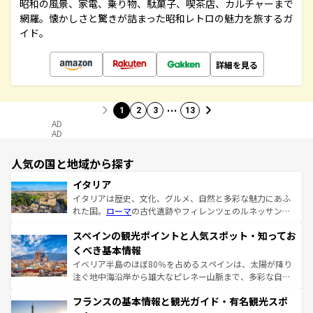
昭和の風景、家電、乗り物、駄菓子、喫茶店、カルチャーまで
網羅。懐かしさと驚きが詰まった昭和レトロの魅力を旅するガ
イド。
詳細を見る
…
1
2
3
13
AD
AD
人気の国と地域から探す
イタリア
イタリアは歴史、文化、グルメ、自然と多彩な魅力にあふ
れた国。
ローマ
の古代遺跡やフィレンツェのルネッサンス
美術、ヴェネツィアの運河など、歴史あるスポットはもち
スペインの観光ポイントと人気スポット・知ってお
ろん、トスカーナの美しい田園風景やアマルフィ海岸の絶
景など、自然景観も見逃せない。観光の合間には、本場の
くべき基本情報
ピザやパスタなど、絶品のイタリア料理を堪能することも
イベリア半島のほぼ80％を占めるスペインは、太陽が降り
できる。朝目覚めてから夜眠るまで、すべての瞬間を楽し
注ぐ地中海沿岸から雄大なピレネー山脈まで、多彩な自然
ませてくれるイタリアで、忘れられない旅をしてみよう！
と文化が詰まったヨーロッパ屈指の旅行先だ。多様な地域
なお、新着のイタリア情報は
コンテンツ一覧
を参照してほ
フランスの基本情報と観光ガイド・有名観光スポ
文化が根付くこの国では、情熱的なフラメンコ、熱気あふ
しい。