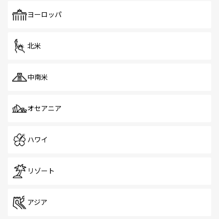
も、旅行者にとっては魅力的なポイント。グルメも豊富
で、ホーカーズは地元の風情を楽しめる外せないスポット
ヨーロッパ
だ。訪れる人を飽きさせないシンガポールで、多様な魅力
を体感しよう。 なお、新着のシンガポール情報は
コンテン
ツ一覧
を参照してほしい。
北米
中南米
オセアニア
ハワイ
リゾート
アジア