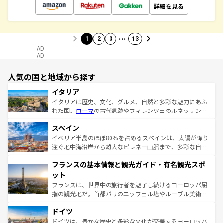
詳細を見る
…
1
2
3
13
AD
AD
人気の国と地域から探す
イタリア
イタリアは歴史、文化、グルメ、自然と多彩な魅力にあふ
れた国。
ローマ
の古代遺跡やフィレンツェのルネッサンス
美術、ヴェネツィアの運河など、歴史あるスポットはもち
スペイン
ろん、トスカーナの美しい田園風景やアマルフィ海岸の絶
景など、自然景観も見逃せない。観光の合間には、本場の
イベリア半島のほぼ80％を占めるスペインは、太陽が降り
ピザやパスタなど、絶品のイタリア料理を堪能することも
注ぐ地中海沿岸から雄大なピレネー山脈まで、多彩な自然
できる。朝目覚めてから夜眠るまで、すべての瞬間を楽し
と文化が詰まったヨーロッパ屈指の旅行先だ。多様な地域
フランスの基本情報と観光ガイド・有名観光スポ
ませてくれるイタリアで、忘れられない旅をしてみよう！
文化が根付くこの国では、情熱的なフラメンコ、熱気あふ
なお、新着のイタリア情報は
コンテンツ一覧
を参照してほ
れる闘牛、そして美味しいタパスが生活の一部となってい
ット
しい。
る。首都マドリードの洗練された雰囲気や、バルセロナの
フランスは、世界中の旅行者を魅了し続けるヨーロッパ屈
アートに溢れた街角から、地方では古代ローマ遺跡や中世
指の観光地だ。首都パリのエッフェル塔やルーブル美術館
の城塞都市、穏やかなビーチリゾートまで多彩な表情を見
といった象徴的なスポットから、田舎町の古風な美しさま
せる。地方によって風土や気候が異なるスペインはその個
ドイツ
で、幅広い魅力が詰まっている。華麗な宮殿、歴史的な大
性で訪れる人を魅了する。 なお、新着のスペイン情報は
コ
聖堂、美しいビーチ、そして豊かな自然が、訪れる者を心
ドイツは、豊かな歴史と多彩な文化が交差するヨーロッパ