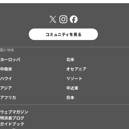
コミュニティを見る
国と地域
ヨーロッパ
北米
中南米
オセアニア
ハワイ
リゾート
アジア
中近東
アフリカ
日本
ウェブマガジン
特派員ブログ
ガイドブック