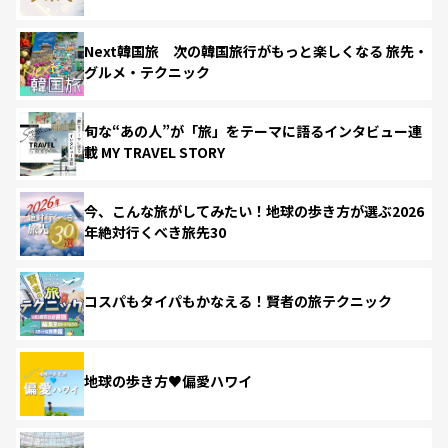
Next韓国旅 次の韓国旅行がもっと楽しくなる 旅先・
グルメ・テクニック
旬な“あの人”が「旅」をテーマに語るインタビュー連
載 MY TRAVEL STORY
今、こんな旅がしてみたい！地球の歩き方が選ぶ2026
年絶対行くべき旅先30
コスパもタイパもかなえる！賢者の旅テクニック
地球の歩き方♥偏愛ハワイ