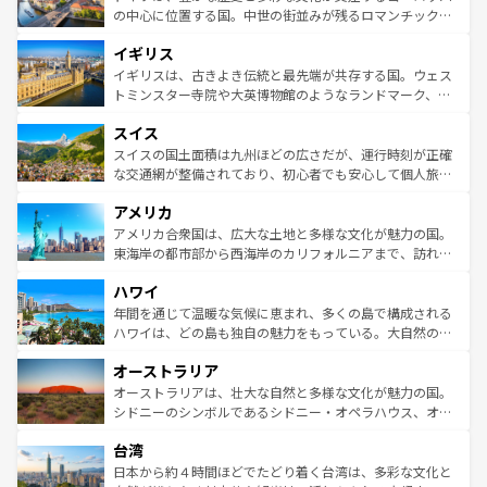
ンテンツ一覧
を参照してほしい。
から魅了する。また、フランスは美食の国としても知ら
の中心に位置する国。中世の街並みが残るロマンチック街
れ、フランス料理はユネスコ無形文化遺産にも登録されて
道から、未来を先取りするようなモダンな都市まで多様な
イギリス
いる。シャンパンの発祥地であるランス、プロヴァンスの
顔を持つこの国は、どこを歩いても飽きることがない。ベ
香り高いラベンダー畑など、多彩な楽しみ方が可能だ。さ
ルリンの文化的活気、バイエルン州のアルプスの絶景、そ
イギリスは、古きよき伝統と最先端が共存する国。ウェス
らに、パリ以外の地域にも魅力が溢れており、どの街角に
してライン川沿いのワイン畑といった風景は必見。ビール
トミンスター寺院や大英博物館のようなランドマーク、歴
も豊かな歴史と文化が息づいている。パリ以外の個性あふ
とソーセージを味わいながら地元の人と過ごす楽しい時間
史ある大学都市、美しい丘陵地帯や牧歌的な風景など、エ
れる地方に足を運ぶとそれぞれで全く異なる文化を体験で
スイス
は、お酒好きな人にはぜひ体験してほしい。 なお、新着の
リアごとに異なる魅力がある。また、優雅なアフタヌーン
きるだろう。 なお、新着のフランス情報は
コンテンツ一覧
ドイツ情報は
コンテンツ一覧
を参照してほしい。
ティー、ビール好きにはたまらない英国パブ、サッカー観
スイスの国土面積は九州ほどの広さだが、運行時刻が正確
を参照してほしい。
戦など、本場だからこそできる体験も豊富。イギリスを旅
な交通網が整備されており、初心者でも安心して個人旅行
して楽しみつくそう。 なお、新着のイギリス情報は
コンテ
を楽しめる。日本同様に時刻表どおりの旅が可能だ。中世
アメリカ
ンツ一覧
を参照してほしい。
の建物がそのまま残る町や、スイスならではのユニークな
博物館もあり、アルプス観光だけでなく町歩きも満喫する
アメリカ合衆国は、広大な土地と多様な文化が魅力の国。
ことができる。国民の所得が高いため物価も高いが、旅行
東海岸の都市部から西海岸のカリフォルニアまで、訪れる
者向けの交通パス提供のサービスもあり、うまく活用すれ
場所ごとに異なる風景と体験が待っている。ニューヨーク
ハワイ
ば市内交通費無料で観光を楽しむこともできる。 なお、新
のような巨大都市は、観光、ショッピング、エンターテイ
着のスイス情報は
コンテンツ一覧
を参照してほしい。
ンメントが詰まった刺激的なスポットだ。一方、アメリカ
年間を通じて温暖な気候に恵まれ、多くの島で構成される
西部には大自然が広がり、グランドキャニオンやイエロー
ハワイは、どの島も独自の魅力をもっている。大自然の神
ストーン国立公園といった絶景が堪能できる。さらに、南
秘を感じたいなら、火山が生み出した壮大な景観を誇るハ
オーストラリア
部のニューオーリンズでは、音楽と美食が融合した独特の
ワイ島は見逃せない。また、定番の観光地といえばオアフ
文化が魅力。旅行者はアメリカの各地域で異なる魅力を楽
島だが、静かな自然を求めるならマウイ島やカウアイ島が
オーストラリアは、壮大な自然と多様な文化が魅力の国。
しみながら、その多様性と豊かな歴史を感じることができ
おすすめ。エメラルドグリーンに輝く海をはじめ、豊かな
シドニーのシンボルであるシドニー・オペラハウス、オー
るだろう。車でのロードトリップや列車の旅も、アメリカ
文化や歴史が息づいている。「アロハスピリット」と呼ば
ストラリア東海岸北部に広がる大サンゴ礁地帯グレートバ
ならではの贅沢な旅のスタイルだ。 なお、新着のアメリカ
台湾
れるおもてなしの心で訪れる人々を迎えてくれるハワイの
リアリーフや大陸中央部にそびえるウルル（エアーズロッ
情報は
コンテンツ一覧
を参照してほしい。
人々、おいしいローカルフードやハワイアンミュージッ
ク）、タスマニアの美しい原生林やケアンズの熱帯雨林な
日本から約４時間ほどでたどり着く台湾は、多彩な文化と