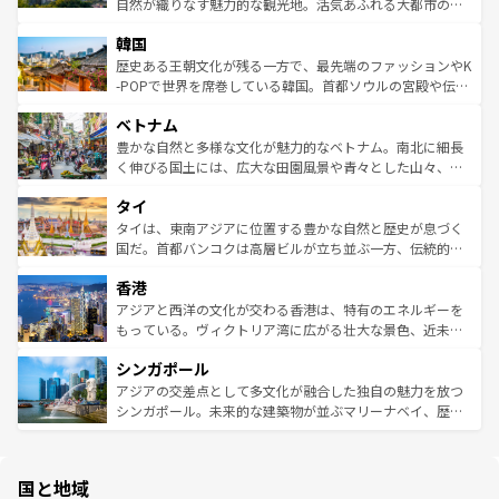
ク、伝統的なフラダンスなど、すべてがハワイの魅力を彩
ど、見どころがたくさん。また、カフェやワイン、オージ
自然が織りなす魅力的な観光地。活気あふれる大都市の台
っている。訪れるたびに新しい発見と感動が待っているハ
ービーフなどの食文化も豊かで、美味しいものであふれて
北やノスタルジックな町並みが人気な九份（ジォウフェ
ワイを、存分に味わってほしい。 なお、新着のハワイ情報
韓国
いる。アクティビティも充実しており、サーフィンやダイ
ン）、静ひつな山岳地帯である台湾東部など、都市の喧騒
は
コンテンツ一覧
を参照してほしい。
ビング、ハイキングなど、アウトドア好きにはたまらな
と山間の静けさが共存しており、訪れる人に新しい発見と
歴史ある王朝文化が残る一方で、最先端のファッションやK
い。オーストラリアの多彩な魅力を存分に味わいつくそ
驚きをもたらしてくれる。また、奥深い台湾の食文化も魅
-POPで世界を席巻している韓国。首都ソウルの宮殿や伝統
う。 なお、新着のオーストラリア情報は
コンテンツ一覧
を
力で、夜市などの屋台グルメから高級料理、ヘルシーで美
家屋が並ぶエリアでは韓国の歴史と文化に浸ることがで
参照してほしい。
ベトナム
容にもいいと評判のスイーツなど、バラエティ豊かな料理
き、地方に足を延ばせば四季折々の自然美を楽しむことが
が味わえる。 なお、新着の台湾情報は
コンテンツ一覧
を参
できる。そして、キムチや焼肉、絶品のストリートフード
豊かな自然と多様な文化が魅力的なベトナム。南北に細長
照してほしい。
まで、さまざまな韓国料理が待っている。夜には、韓国な
く伸びる国土には、広大な田園風景や青々とした山々、世
らではのナイトライフも堪能できる。あたたかいホスピタ
界遺産に登録された壮大な自然景観が点在し、都市部では
タイ
リティに包まれながら、韓国の多彩な魅力を心ゆくまで味
急速な発展と共に伝統が息づく。ハノイの古い町並みやホ
わってみてほしい。 なお、新着の韓国情報は
コンテンツ一
ーチミン市のフランス統治時代の建物も、独特の雰囲気を
タイは、東南アジアに位置する豊かな自然と歴史が息づく
覧
を参照してほしい。
醸し出している。また、バラエティの豊かさとおいしさで
国だ。首都バンコクは高層ビルが立ち並ぶ一方、伝統的な
世界中の食通を魅了してやまないベトナム料理も魅力のひ
寺院や市場がいたるところに点在し、古きよき文化と現代
香港
とつ。フォーやバインミー、ベトナムコーヒーなどは、ぜ
の活気が交差している。北部ではチェンマイなどの山岳地
ひ現地で味わいたい。どの地域を訪れてもあたたかい人々
帯で自然と触れ合い、南部ではプーケットやクラビの美し
アジアと西洋の文化が交わる香港は、特有のエネルギーを
が旅行者を迎えてくれるので、きっと忘れられない旅にな
いビーチでリゾート気分を楽しむことができる。タイ料理
もっている。ヴィクトリア湾に広がる壮大な景色、近未来
るはずだ。 なお、新着のベトナム情報は
コンテンツ一覧
を
は世界的に有名で、屋台から高級レストランまで味覚を刺
的なアートスポット、そして歴史と現代が融合した町並
参照してほしい。
シンガポール
激する。気候は一年中温暖で、どの季節にも異なる楽しみ
み、どこを訪れても感動するはず。観光スポットが密集し
が待っている。親しみやすいタイの人々、仏教を中心とし
ており、効率よく見どころを回れるのも魅力。息をのむよ
アジアの交差点として多文化が融合した独自の魅力を放つ
た文化、そして多様な観光資源が、訪れる旅人を魅了し続
うな絶景から文化的な体験まで、香港を存分に楽しみ尽く
シンガポール。未来的な建築物が並ぶマリーナベイ、歴史
ける。 なお、新着のタイ情報は
コンテンツ一覧
を参照して
そう。 なお、新着の香港情報は
コンテンツ一覧
を参照して
と伝統を感じられるエスニックタウン、多数の緑豊かな公
ほしい。
ほしい。
園や自然保護区など、自然が調和した近代的な景観と文化
の多様性あふれるカラフルな町は、どこを歩いても新しい
国と地域
発見がある。さらに、治安のよさや充実した公共交通機関