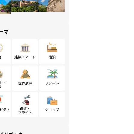
ーマ
食
建築・アート
宿泊
ト・
世界遺産
リゾート
戦
鉄道・
ビティ
ショップ
フライト