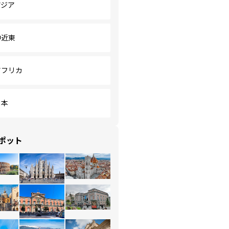
アジア
中近東
アフリカ
日本
ポット