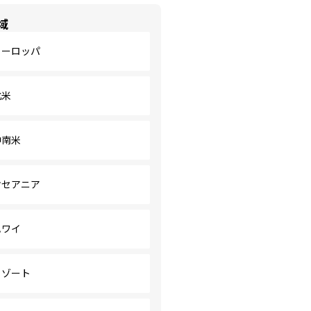
域
ヨーロッパ
北米
中南米
オセアニア
ハワイ
リゾート