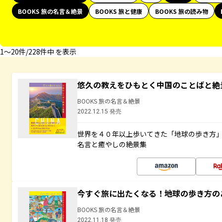
BOOKS 旅の名言＆絶景
BOOKS 旅と健康
BOOKS 旅の読み物
1〜20件/228件中 を表示
悠久の教えをひもとく中国のことばと絶
BOOKS 旅の名言＆絶景
2022.12.15 発売
世界を４０年以上歩いてきた「地球の歩き方
名言と癒やしの絶景集
今すぐ旅に出たくなる！地球の歩き方の
BOOKS 旅の名言＆絶景
2022.11.18 発売