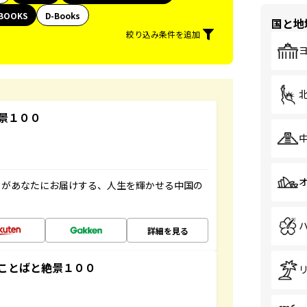
BOOKS
D-Books
国と地
絞り込み条件を追加
景１００
」があなたにお届けする、人生を輝かせる中国の
詳細を見る
ことばと絶景１００