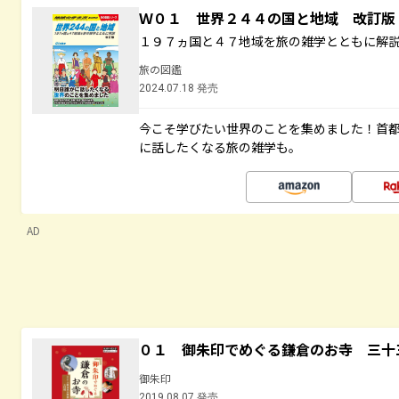
Ｗ０１ 世界２４４の国と地域 改訂版
１９７ヵ国と４７地域を旅の雑学とともに解
旅の図鑑
2024.07.18 発売
今こそ学びたい世界のことを集めました！首
に話したくなる旅の雑学も。
AD
０１ 御朱印でめぐる鎌倉のお寺 三十
御朱印
2019.08.07 発売