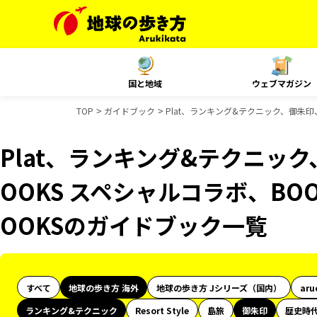
国と地域
ウェブマガジン
TOP
ガイドブック
Plat、ランキング&テクニック、御朱印
Plat、ランキング&テクニッ
OOKS スペシャルコラボ、BO
OOKSのガイドブック一覧
すべて
地球の歩き方 海外
地球の歩き方 Jシリーズ（国内）
aru
ランキング&テクニック
Resort Style
島旅
御朱印
歴史時