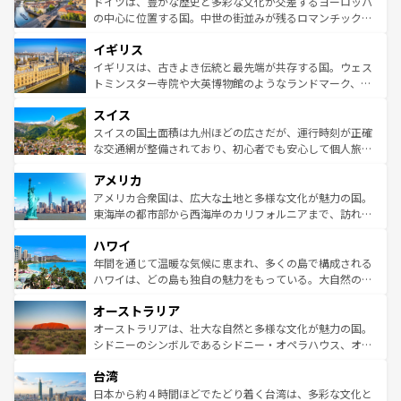
聖堂、美しいビーチ、そして豊かな自然が、訪れる者を心
ドイツは、豊かな歴史と多彩な文化が交差するヨーロッパ
ンテンツ一覧
を参照してほしい。
から魅了する。また、フランスは美食の国としても知ら
の中心に位置する国。中世の街並みが残るロマンチック街
れ、フランス料理はユネスコ無形文化遺産にも登録されて
道から、未来を先取りするようなモダンな都市まで多様な
イギリス
いる。シャンパンの発祥地であるランス、プロヴァンスの
顔を持つこの国は、どこを歩いても飽きることがない。ベ
香り高いラベンダー畑など、多彩な楽しみ方が可能だ。さ
ルリンの文化的活気、バイエルン州のアルプスの絶景、そ
イギリスは、古きよき伝統と最先端が共存する国。ウェス
らに、パリ以外の地域にも魅力が溢れており、どの街角に
してライン川沿いのワイン畑といった風景は必見。ビール
トミンスター寺院や大英博物館のようなランドマーク、歴
も豊かな歴史と文化が息づいている。パリ以外の個性あふ
とソーセージを味わいながら地元の人と過ごす楽しい時間
史ある大学都市、美しい丘陵地帯や牧歌的な風景など、エ
れる地方に足を運ぶとそれぞれで全く異なる文化を体験で
スイス
は、お酒好きな人にはぜひ体験してほしい。 なお、新着の
リアごとに異なる魅力がある。また、優雅なアフタヌーン
きるだろう。 なお、新着のフランス情報は
コンテンツ一覧
ドイツ情報は
コンテンツ一覧
を参照してほしい。
ティー、ビール好きにはたまらない英国パブ、サッカー観
スイスの国土面積は九州ほどの広さだが、運行時刻が正確
を参照してほしい。
戦など、本場だからこそできる体験も豊富。イギリスを旅
な交通網が整備されており、初心者でも安心して個人旅行
して楽しみつくそう。 なお、新着のイギリス情報は
コンテ
を楽しめる。日本同様に時刻表どおりの旅が可能だ。中世
アメリカ
ンツ一覧
を参照してほしい。
の建物がそのまま残る町や、スイスならではのユニークな
博物館もあり、アルプス観光だけでなく町歩きも満喫する
アメリカ合衆国は、広大な土地と多様な文化が魅力の国。
ことができる。国民の所得が高いため物価も高いが、旅行
東海岸の都市部から西海岸のカリフォルニアまで、訪れる
者向けの交通パス提供のサービスもあり、うまく活用すれ
場所ごとに異なる風景と体験が待っている。ニューヨーク
ハワイ
ば市内交通費無料で観光を楽しむこともできる。 なお、新
のような巨大都市は、観光、ショッピング、エンターテイ
着のスイス情報は
コンテンツ一覧
を参照してほしい。
ンメントが詰まった刺激的なスポットだ。一方、アメリカ
年間を通じて温暖な気候に恵まれ、多くの島で構成される
西部には大自然が広がり、グランドキャニオンやイエロー
ハワイは、どの島も独自の魅力をもっている。大自然の神
ストーン国立公園といった絶景が堪能できる。さらに、南
秘を感じたいなら、火山が生み出した壮大な景観を誇るハ
オーストラリア
部のニューオーリンズでは、音楽と美食が融合した独特の
ワイ島は見逃せない。また、定番の観光地といえばオアフ
文化が魅力。旅行者はアメリカの各地域で異なる魅力を楽
島だが、静かな自然を求めるならマウイ島やカウアイ島が
オーストラリアは、壮大な自然と多様な文化が魅力の国。
しみながら、その多様性と豊かな歴史を感じることができ
おすすめ。エメラルドグリーンに輝く海をはじめ、豊かな
シドニーのシンボルであるシドニー・オペラハウス、オー
るだろう。車でのロードトリップや列車の旅も、アメリカ
文化や歴史が息づいている。「アロハスピリット」と呼ば
ストラリア東海岸北部に広がる大サンゴ礁地帯グレートバ
ならではの贅沢な旅のスタイルだ。 なお、新着のアメリカ
台湾
れるおもてなしの心で訪れる人々を迎えてくれるハワイの
リアリーフや大陸中央部にそびえるウルル（エアーズロッ
情報は
コンテンツ一覧
を参照してほしい。
人々、おいしいローカルフードやハワイアンミュージッ
ク）、タスマニアの美しい原生林やケアンズの熱帯雨林な
日本から約４時間ほどでたどり着く台湾は、多彩な文化と