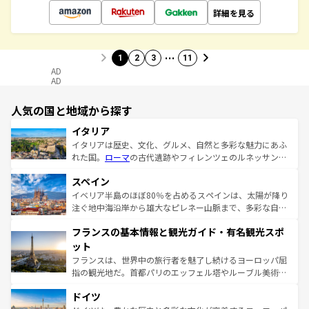
詳細を見る
…
1
2
3
11
AD
AD
人気の国と地域から探す
イタリア
イタリアは歴史、文化、グルメ、自然と多彩な魅力にあふ
れた国。
ローマ
の古代遺跡やフィレンツェのルネッサンス
美術、ヴェネツィアの運河など、歴史あるスポットはもち
スペイン
ろん、トスカーナの美しい田園風景やアマルフィ海岸の絶
景など、自然景観も見逃せない。観光の合間には、本場の
イベリア半島のほぼ80％を占めるスペインは、太陽が降り
ピザやパスタなど、絶品のイタリア料理を堪能することも
注ぐ地中海沿岸から雄大なピレネー山脈まで、多彩な自然
できる。朝目覚めてから夜眠るまで、すべての瞬間を楽し
と文化が詰まったヨーロッパ屈指の旅行先だ。多様な地域
フランスの基本情報と観光ガイド・有名観光スポ
ませてくれるイタリアで、忘れられない旅をしてみよう！
文化が根付くこの国では、情熱的なフラメンコ、熱気あふ
なお、新着のイタリア情報は
コンテンツ一覧
を参照してほ
れる闘牛、そして美味しいタパスが生活の一部となってい
ット
しい。
る。首都マドリードの洗練された雰囲気や、バルセロナの
フランスは、世界中の旅行者を魅了し続けるヨーロッパ屈
アートに溢れた街角から、地方では古代ローマ遺跡や中世
指の観光地だ。首都パリのエッフェル塔やルーブル美術館
の城塞都市、穏やかなビーチリゾートまで多彩な表情を見
といった象徴的なスポットから、田舎町の古風な美しさま
せる。地方によって風土や気候が異なるスペインはその個
ドイツ
で、幅広い魅力が詰まっている。華麗な宮殿、歴史的な大
性で訪れる人を魅了する。 なお、新着のスペイン情報は
コ