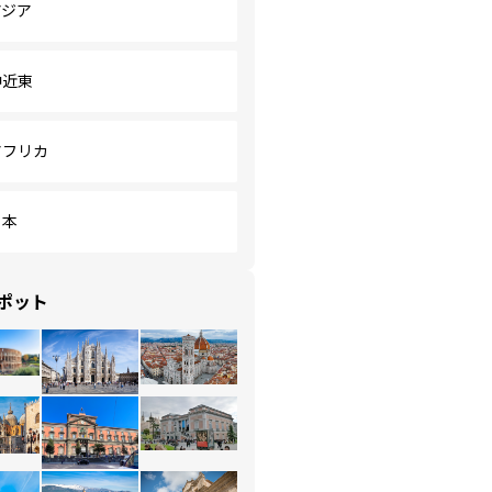
アジア
中近東
アフリカ
日本
ポット