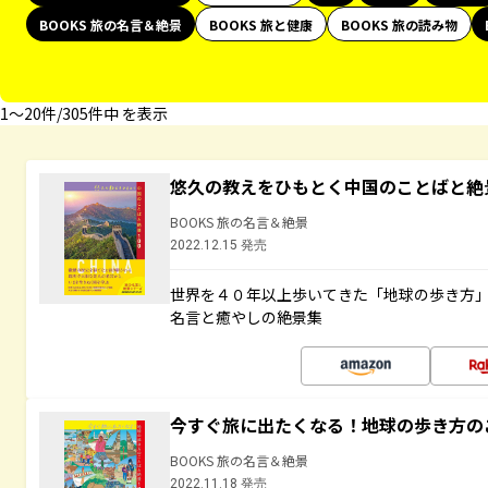
BOOKS 旅の名言＆絶景
BOOKS 旅と健康
BOOKS 旅の読み物
1〜20件/305件中 を表示
悠久の教えをひもとく中国のことばと絶
BOOKS 旅の名言＆絶景
2022.12.15 発売
世界を４０年以上歩いてきた「地球の歩き方
名言と癒やしの絶景集
今すぐ旅に出たくなる！地球の歩き方の
BOOKS 旅の名言＆絶景
2022.11.18 発売