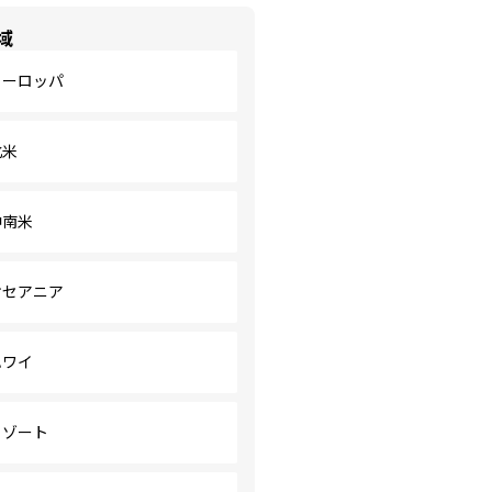
域
ヨーロッパ
北米
中南米
オセアニア
ハワイ
リゾート