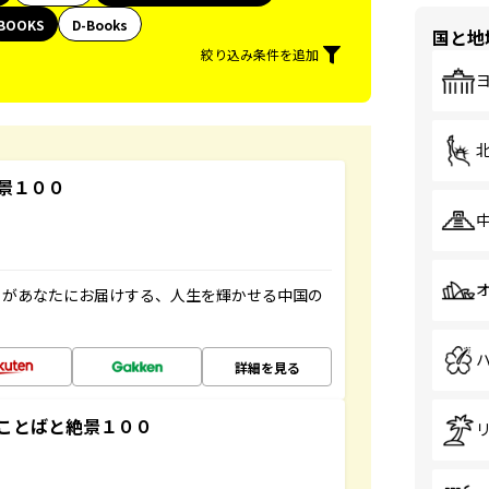
BOOKS
D-Books
国と地
絞り込み条件を追加
景１００
」があなたにお届けする、人生を輝かせる中国の
詳細を見る
ことばと絶景１００