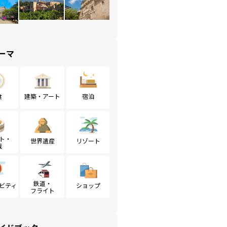
ーマ
食
建築・アート
宿泊
ト・
世界遺産
リゾート
戦
鉄道・
ビティ
ショップ
フライト