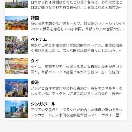
情報は
コンテンツ一覧
を参照してほしい。
人々、おいしいローカルフードやハワイアンミュージッ
ク）、タスマニアの美しい原生林やケアンズの熱帯雨林な
日本から約４時間ほどでたどり着く台湾は、多彩な文化と
ク、伝統的なフラダンスなど、すべてがハワイの魅力を彩
ど、見どころがたくさん。また、カフェやワイン、オージ
自然が織りなす魅力的な観光地。活気あふれる大都市の台
っている。訪れるたびに新しい発見と感動が待っているハ
ービーフなどの食文化も豊かで、美味しいものであふれて
北やノスタルジックな町並みが人気な九份（ジォウフェ
ワイを、存分に味わってほしい。 なお、新着のハワイ情報
韓国
いる。アクティビティも充実しており、サーフィンやダイ
ン）、静ひつな山岳地帯である台湾東部など、都市の喧騒
は
コンテンツ一覧
を参照してほしい。
ビング、ハイキングなど、アウトドア好きにはたまらな
と山間の静けさが共存しており、訪れる人に新しい発見と
歴史ある王朝文化が残る一方で、最先端のファッションやK
い。オーストラリアの多彩な魅力を存分に味わいつくそ
驚きをもたらしてくれる。また、奥深い台湾の食文化も魅
-POPで世界を席巻している韓国。首都ソウルの宮殿や伝統
う。 なお、新着のオーストラリア情報は
コンテンツ一覧
を
力で、夜市などの屋台グルメから高級料理、ヘルシーで美
家屋が並ぶエリアでは韓国の歴史と文化に浸ることがで
参照してほしい。
ベトナム
容にもいいと評判のスイーツなど、バラエティ豊かな料理
き、地方に足を延ばせば四季折々の自然美を楽しむことが
が味わえる。 なお、新着の台湾情報は
コンテンツ一覧
を参
できる。そして、キムチや焼肉、絶品のストリートフード
豊かな自然と多様な文化が魅力的なベトナム。南北に細長
照してほしい。
まで、さまざまな韓国料理が待っている。夜には、韓国な
く伸びる国土には、広大な田園風景や青々とした山々、世
らではのナイトライフも堪能できる。あたたかいホスピタ
界遺産に登録された壮大な自然景観が点在し、都市部では
タイ
リティに包まれながら、韓国の多彩な魅力を心ゆくまで味
急速な発展と共に伝統が息づく。ハノイの古い町並みやホ
わってみてほしい。 なお、新着の韓国情報は
コンテンツ一
ーチミン市のフランス統治時代の建物も、独特の雰囲気を
タイは、東南アジアに位置する豊かな自然と歴史が息づく
覧
を参照してほしい。
醸し出している。また、バラエティの豊かさとおいしさで
国だ。首都バンコクは高層ビルが立ち並ぶ一方、伝統的な
世界中の食通を魅了してやまないベトナム料理も魅力のひ
寺院や市場がいたるところに点在し、古きよき文化と現代
香港
とつ。フォーやバインミー、ベトナムコーヒーなどは、ぜ
の活気が交差している。北部ではチェンマイなどの山岳地
ひ現地で味わいたい。どの地域を訪れてもあたたかい人々
帯で自然と触れ合い、南部ではプーケットやクラビの美し
アジアと西洋の文化が交わる香港は、特有のエネルギーを
が旅行者を迎えてくれるので、きっと忘れられない旅にな
いビーチでリゾート気分を楽しむことができる。タイ料理
もっている。ヴィクトリア湾に広がる壮大な景色、近未来
るはずだ。 なお、新着のベトナム情報は
コンテンツ一覧
を
は世界的に有名で、屋台から高級レストランまで味覚を刺
的なアートスポット、そして歴史と現代が融合した町並
参照してほしい。
シンガポール
激する。気候は一年中温暖で、どの季節にも異なる楽しみ
み、どこを訪れても感動するはず。観光スポットが密集し
が待っている。親しみやすいタイの人々、仏教を中心とし
ており、効率よく見どころを回れるのも魅力。息をのむよ
アジアの交差点として多文化が融合した独自の魅力を放つ
た文化、そして多様な観光資源が、訪れる旅人を魅了し続
うな絶景から文化的な体験まで、香港を存分に楽しみ尽く
シンガポール。未来的な建築物が並ぶマリーナベイ、歴史
ける。 なお、新着のタイ情報は
コンテンツ一覧
を参照して
そう。 なお、新着の香港情報は
コンテンツ一覧
を参照して
と伝統を感じられるエスニックタウン、多数の緑豊かな公
ほしい。
ほしい。
園や自然保護区など、自然が調和した近代的な景観と文化
の多様性あふれるカラフルな町は、どこを歩いても新しい