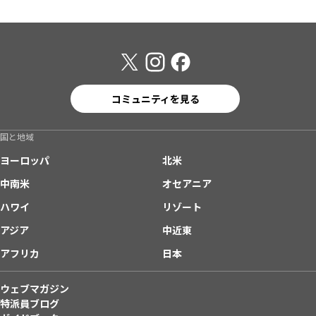
コミュニティを見る
国と地域
ヨーロッパ
北米
中南米
オセアニア
ハワイ
リゾート
アジア
中近東
アフリカ
日本
ウェブマガジン
特派員ブログ