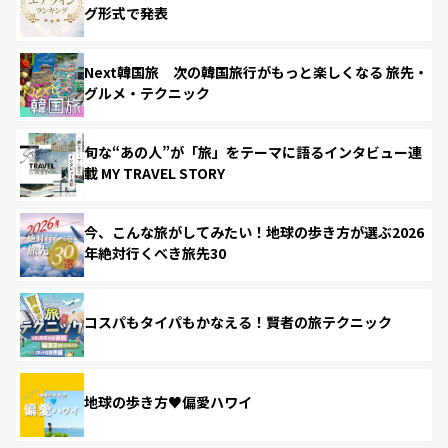
グ形式で発表
Next韓国旅 次の韓国旅行がもっと楽しくなる 旅先・
グルメ・テクニック
旬な“あの人”が「旅」をテーマに語るインタビュー連
載 MY TRAVEL STORY
今、こんな旅がしてみたい！地球の歩き方が選ぶ2026
年絶対行くべき旅先30
コスパもタイパもかなえる！賢者の旅テクニック
地球の歩き方♥偏愛ハワイ