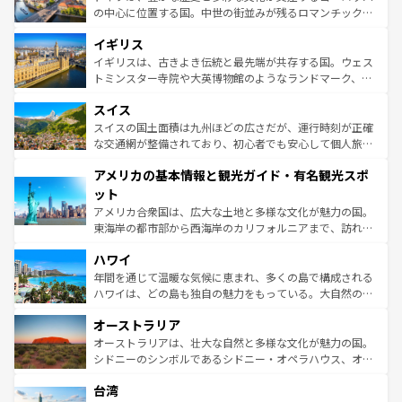
ンテンツ一覧
を参照してほしい。
から魅了する。また、フランスは美食の国としても知ら
の中心に位置する国。中世の街並みが残るロマンチック街
れ、フランス料理はユネスコ無形文化遺産にも登録されて
道から、未来を先取りするようなモダンな都市まで多様な
イギリス
いる。シャンパンの発祥地であるランス、プロヴァンスの
顔を持つこの国は、どこを歩いても飽きることがない。ベ
香り高いラベンダー畑など、多彩な楽しみ方が可能だ。さ
ルリンの文化的活気、バイエルン州のアルプスの絶景、そ
イギリスは、古きよき伝統と最先端が共存する国。ウェス
らに、パリ以外の地域にも魅力が溢れており、どの街角に
してライン川沿いのワイン畑といった風景は必見。ビール
トミンスター寺院や大英博物館のようなランドマーク、歴
も豊かな歴史と文化が息づいている。パリ以外の個性あふ
とソーセージを味わいながら地元の人と過ごす楽しい時間
史ある大学都市、美しい丘陵地帯や牧歌的な風景など、エ
れる地方に足を運ぶとそれぞれで全く異なる文化を体験で
スイス
は、お酒好きな人にはぜひ体験してほしい。 なお、新着の
リアごとに異なる魅力がある。また、優雅なアフタヌーン
きるだろう。 なお、新着のフランス情報は
コンテンツ一覧
ドイツ情報は
コンテンツ一覧
を参照してほしい。
ティー、ビール好きにはたまらない英国パブ、サッカー観
スイスの国土面積は九州ほどの広さだが、運行時刻が正確
を参照してほしい。
戦など、本場だからこそできる体験も豊富。イギリスを旅
な交通網が整備されており、初心者でも安心して個人旅行
して楽しみつくそう。 なお、新着のイギリス情報は
コンテ
を楽しめる。日本同様に時刻表どおりの旅が可能だ。中世
アメリカの基本情報と観光ガイド・有名観光スポ
ンツ一覧
を参照してほしい。
の建物がそのまま残る町や、スイスならではのユニークな
博物館もあり、アルプス観光だけでなく町歩きも満喫する
ット
ことができる。国民の所得が高いため物価も高いが、旅行
アメリカ合衆国は、広大な土地と多様な文化が魅力の国。
者向けの交通パス提供のサービスもあり、うまく活用すれ
東海岸の都市部から西海岸のカリフォルニアまで、訪れる
ば市内交通費無料で観光を楽しむこともできる。 なお、新
場所ごとに異なる風景と体験が待っている。ニューヨーク
着のスイス情報は
コンテンツ一覧
を参照してほしい。
ハワイ
のような巨大都市は、観光、ショッピング、エンターテイ
ンメントが詰まった刺激的なスポットだ。一方、アメリカ
年間を通じて温暖な気候に恵まれ、多くの島で構成される
西部には大自然が広がり、グランドキャニオンやイエロー
ハワイは、どの島も独自の魅力をもっている。大自然の神
ストーン国立公園といった絶景が堪能できる。さらに、南
秘を感じたいなら、火山が生み出した壮大な景観を誇るハ
オーストラリア
部のニューオーリンズでは、音楽と美食が融合した独特の
ワイ島は見逃せない。また、定番の観光地といえばオアフ
文化が魅力。旅行者はアメリカの各地域で異なる魅力を楽
島だが、静かな自然を求めるならマウイ島やカウアイ島が
オーストラリアは、壮大な自然と多様な文化が魅力の国。
しみながら、その多様性と豊かな歴史を感じることができ
おすすめ。エメラルドグリーンに輝く海をはじめ、豊かな
シドニーのシンボルであるシドニー・オペラハウス、オー
るだろう。車でのロードトリップや列車の旅も、アメリカ
文化や歴史が息づいている。「アロハスピリット」と呼ば
ストラリア東海岸北部に広がる大サンゴ礁地帯グレートバ
ならではの贅沢な旅のスタイルだ。 なお、新着のアメリカ
台湾
れるおもてなしの心で訪れる人々を迎えてくれるハワイの
リアリーフや大陸中央部にそびえるウルル（エアーズロッ