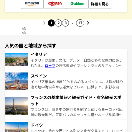
詳細を見る
…
1
2
3
17
AD
AD
人気の国と地域から探す
イタリア
イタリアは歴史、文化、グルメ、自然と多彩な魅力にあふ
れた国。
ローマ
の古代遺跡やフィレンツェのルネッサンス
美術、ヴェネツィアの運河など、歴史あるスポットはもち
スペイン
ろん、トスカーナの美しい田園風景やアマルフィ海岸の絶
景など、自然景観も見逃せない。観光の合間には、本場の
イベリア半島のほぼ80％を占めるスペインは、太陽が降り
ピザやパスタなど、絶品のイタリア料理を堪能することも
注ぐ地中海沿岸から雄大なピレネー山脈まで、多彩な自然
できる。朝目覚めてから夜眠るまで、すべての瞬間を楽し
と文化が詰まったヨーロッパ屈指の旅行先だ。多様な地域
フランスの基本情報と観光ガイド・有名観光スポ
ませてくれるイタリアで、忘れられない旅をしてみよう！
文化が根付くこの国では、情熱的なフラメンコ、熱気あふ
なお、新着のイタリア情報は
コンテンツ一覧
を参照してほ
れる闘牛、そして美味しいタパスが生活の一部となってい
ット
しい。
る。首都マドリードの洗練された雰囲気や、バルセロナの
フランスは、世界中の旅行者を魅了し続けるヨーロッパ屈
アートに溢れた街角から、地方では古代ローマ遺跡や中世
指の観光地だ。首都パリのエッフェル塔やルーブル美術館
の城塞都市、穏やかなビーチリゾートまで多彩な表情を見
といった象徴的なスポットから、田舎町の古風な美しさま
せる。地方によって風土や気候が異なるスペインはその個
ドイツ
で、幅広い魅力が詰まっている。華麗な宮殿、歴史的な大
性で訪れる人を魅了する。 なお、新着のスペイン情報は
コ
聖堂、美しいビーチ、そして豊かな自然が、訪れる者を心
ドイツは、豊かな歴史と多彩な文化が交差するヨーロッパ