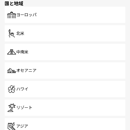
国と地域
発見がある。さらに、治安のよさや充実した公共交通機関
も、旅行者にとっては魅力的なポイント。グルメも豊富
で、ホーカーズは地元の風情を楽しめる外せないスポット
ヨーロッパ
だ。訪れる人を飽きさせないシンガポールで、多様な魅力
を体感しよう。 なお、新着のシンガポール情報は
コンテン
ツ一覧
を参照してほしい。
北米
中南米
オセアニア
ハワイ
リゾート
アジア