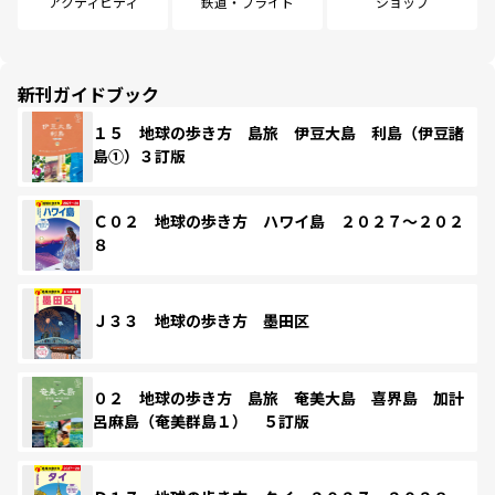
アクティビティ
鉄道・フライト
ショップ
新刊ガイドブック
１５ 地球の歩き方 島旅 伊豆大島 利島（伊豆諸
島①）３訂版
Ｃ０２ 地球の歩き方 ハワイ島 ２０２７～２０２
８
Ｊ３３ 地球の歩き方 墨田区
０２ 地球の歩き方 島旅 奄美大島 喜界島 加計
呂麻島（奄美群島１） ５訂版