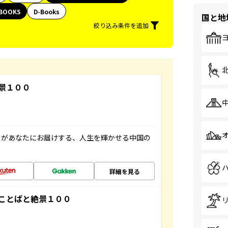
BOOKS
D-Books
国と地
絞り込み条件を追加
景１００
」があなたにお届けする、人生を輝かせる中国の
詳細を見る
ことばと絶景１００