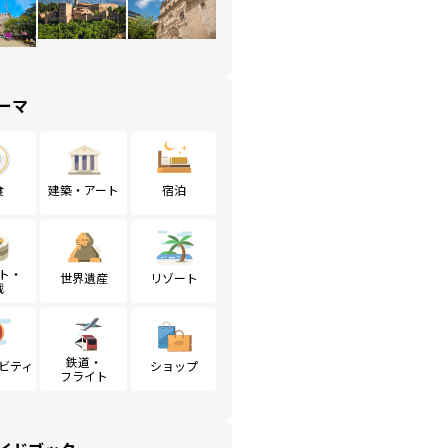
ーマ
食
建築・アート
宿泊
ト・
世界遺産
リゾート
戦
鉄道・
ビティ
ショップ
フライト