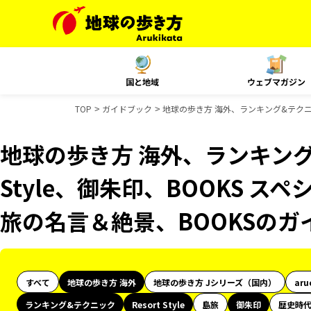
国と地域
ウェブマガジン
TOP
ガイドブック
地球の歩き方 海外、ランキング&テクニック
地球の歩き方 海外、ランキング&
Style、御朱印、BOOKS ス
旅の名言＆絶景、BOOKSのガ
すべて
地球の歩き方 海外
地球の歩き方 Jシリーズ（国内）
aru
ランキング&テクニック
Resort Style
島旅
御朱印
歴史時