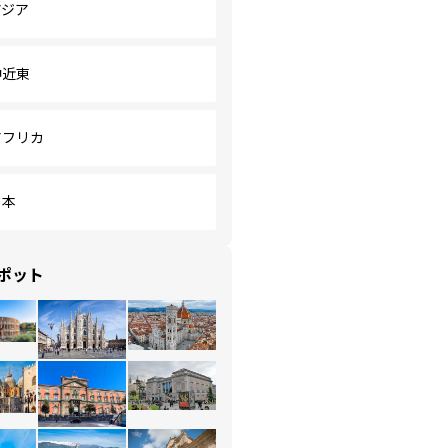
アジア
中近東
アフリカ
日本
ポット