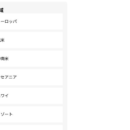
域
ヨーロッパ
北米
中南米
オセアニア
ハワイ
リゾート