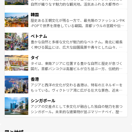
ク、伝統的なフラダンスなど、すべてがハワイの魅力を彩
ど、見どころがたくさん。また、カフェやワイン、オージ
自然が織りなす魅力的な観光地。活気あふれる大都市の台
っている。訪れるたびに新しい発見と感動が待っているハ
ービーフなどの食文化も豊かで、美味しいものであふれて
北やノスタルジックな町並みが人気な九份（ジォウフェ
ワイを、存分に味わってほしい。 なお、新着のハワイ情報
韓国
いる。アクティビティも充実しており、サーフィンやダイ
ン）、静ひつな山岳地帯である台湾東部など、都市の喧騒
は
コンテンツ一覧
を参照してほしい。
ビング、ハイキングなど、アウトドア好きにはたまらな
と山間の静けさが共存しており、訪れる人に新しい発見と
歴史ある王朝文化が残る一方で、最先端のファッションやK
い。オーストラリアの多彩な魅力を存分に味わいつくそ
驚きをもたらしてくれる。また、奥深い台湾の食文化も魅
-POPで世界を席巻している韓国。首都ソウルの宮殿や伝統
う。 なお、新着のオーストラリア情報は
コンテンツ一覧
を
力で、夜市などの屋台グルメから高級料理、ヘルシーで美
家屋が並ぶエリアでは韓国の歴史と文化に浸ることがで
参照してほしい。
ベトナム
容にもいいと評判のスイーツなど、バラエティ豊かな料理
き、地方に足を延ばせば四季折々の自然美を楽しむことが
が味わえる。 なお、新着の台湾情報は
コンテンツ一覧
を参
できる。そして、キムチや焼肉、絶品のストリートフード
豊かな自然と多様な文化が魅力的なベトナム。南北に細長
照してほしい。
まで、さまざまな韓国料理が待っている。夜には、韓国な
く伸びる国土には、広大な田園風景や青々とした山々、世
らではのナイトライフも堪能できる。あたたかいホスピタ
界遺産に登録された壮大な自然景観が点在し、都市部では
タイ
リティに包まれながら、韓国の多彩な魅力を心ゆくまで味
急速な発展と共に伝統が息づく。ハノイの古い町並みやホ
わってみてほしい。 なお、新着の韓国情報は
コンテンツ一
ーチミン市のフランス統治時代の建物も、独特の雰囲気を
タイは、東南アジアに位置する豊かな自然と歴史が息づく
覧
を参照してほしい。
醸し出している。また、バラエティの豊かさとおいしさで
国だ。首都バンコクは高層ビルが立ち並ぶ一方、伝統的な
世界中の食通を魅了してやまないベトナム料理も魅力のひ
寺院や市場がいたるところに点在し、古きよき文化と現代
香港
とつ。フォーやバインミー、ベトナムコーヒーなどは、ぜ
の活気が交差している。北部ではチェンマイなどの山岳地
ひ現地で味わいたい。どの地域を訪れてもあたたかい人々
帯で自然と触れ合い、南部ではプーケットやクラビの美し
アジアと西洋の文化が交わる香港は、特有のエネルギーを
が旅行者を迎えてくれるので、きっと忘れられない旅にな
いビーチでリゾート気分を楽しむことができる。タイ料理
もっている。ヴィクトリア湾に広がる壮大な景色、近未来
るはずだ。 なお、新着のベトナム情報は
コンテンツ一覧
を
は世界的に有名で、屋台から高級レストランまで味覚を刺
的なアートスポット、そして歴史と現代が融合した町並
参照してほしい。
シンガポール
激する。気候は一年中温暖で、どの季節にも異なる楽しみ
み、どこを訪れても感動するはず。観光スポットが密集し
が待っている。親しみやすいタイの人々、仏教を中心とし
ており、効率よく見どころを回れるのも魅力。息をのむよ
アジアの交差点として多文化が融合した独自の魅力を放つ
た文化、そして多様な観光資源が、訪れる旅人を魅了し続
うな絶景から文化的な体験まで、香港を存分に楽しみ尽く
シンガポール。未来的な建築物が並ぶマリーナベイ、歴史
ける。 なお、新着のタイ情報は
コンテンツ一覧
を参照して
そう。 なお、新着の香港情報は
コンテンツ一覧
を参照して
と伝統を感じられるエスニックタウン、多数の緑豊かな公
ほしい。
ほしい。
園や自然保護区など、自然が調和した近代的な景観と文化
の多様性あふれるカラフルな町は、どこを歩いても新しい