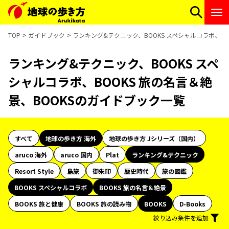
TOP
ガイドブック
ランキング&テクニック、BOOKS スペシャルコラボ、BO
ランキング&テクニック、BOOKS スペ
シャルコラボ、BOOKS 旅の名言＆絶
景、BOOKSのガイドブック一覧
すべて
地球の歩き方 海外
地球の歩き方 Jシリーズ（国内）
aruco 海外
aruco 国内
Plat
ランキング&テクニック
Resort Style
島旅
御朱印
歴史時代
旅の図鑑
BOOKS スペシャルコラボ
BOOKS 旅の名言＆絶景
BOOKS 旅と健康
BOOKS 旅の読み物
BOOKS
D-Books
絞り込み条件を追加