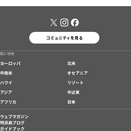
コミュニティを見る
国と地域
ヨーロッパ
北米
中南米
オセアニア
ハワイ
リゾート
アジア
中近東
アフリカ
日本
ウェブマガジン
特派員ブログ
ガイドブック