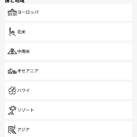
国と地域
発見がある。さらに、治安のよさや充実した公共交通機関
も、旅行者にとっては魅力的なポイント。グルメも豊富
で、ホーカーズは地元の風情を楽しめる外せないスポット
ヨーロッパ
だ。訪れる人を飽きさせないシンガポールで、多様な魅力
を体感しよう。 なお、新着のシンガポール情報は
コンテン
ツ一覧
を参照してほしい。
北米
中南米
オセアニア
ハワイ
リゾート
アジア