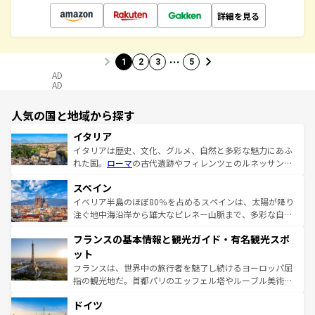
詳細を見る
…
1
2
3
5
AD
AD
人気の国と地域から探す
イタリア
イタリアは歴史、文化、グルメ、自然と多彩な魅力にあふ
れた国。
ローマ
の古代遺跡やフィレンツェのルネッサンス
美術、ヴェネツィアの運河など、歴史あるスポットはもち
スペイン
ろん、トスカーナの美しい田園風景やアマルフィ海岸の絶
景など、自然景観も見逃せない。観光の合間には、本場の
イベリア半島のほぼ80％を占めるスペインは、太陽が降り
ピザやパスタなど、絶品のイタリア料理を堪能することも
注ぐ地中海沿岸から雄大なピレネー山脈まで、多彩な自然
できる。朝目覚めてから夜眠るまで、すべての瞬間を楽し
と文化が詰まったヨーロッパ屈指の旅行先だ。多様な地域
フランスの基本情報と観光ガイド・有名観光スポ
ませてくれるイタリアで、忘れられない旅をしてみよう！
文化が根付くこの国では、情熱的なフラメンコ、熱気あふ
なお、新着のイタリア情報は
コンテンツ一覧
を参照してほ
れる闘牛、そして美味しいタパスが生活の一部となってい
ット
しい。
る。首都マドリードの洗練された雰囲気や、バルセロナの
フランスは、世界中の旅行者を魅了し続けるヨーロッパ屈
アートに溢れた街角から、地方では古代ローマ遺跡や中世
指の観光地だ。首都パリのエッフェル塔やルーブル美術館
の城塞都市、穏やかなビーチリゾートまで多彩な表情を見
といった象徴的なスポットから、田舎町の古風な美しさま
せる。地方によって風土や気候が異なるスペインはその個
ドイツ
で、幅広い魅力が詰まっている。華麗な宮殿、歴史的な大