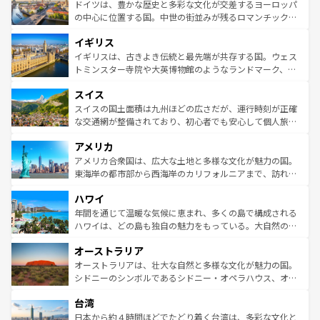
性で訪れる人を魅了する。 なお、新着のスペイン情報は
コ
聖堂、美しいビーチ、そして豊かな自然が、訪れる者を心
ドイツは、豊かな歴史と多彩な文化が交差するヨーロッパ
ンテンツ一覧
を参照してほしい。
から魅了する。また、フランスは美食の国としても知ら
の中心に位置する国。中世の街並みが残るロマンチック街
れ、フランス料理はユネスコ無形文化遺産にも登録されて
道から、未来を先取りするようなモダンな都市まで多様な
イギリス
いる。シャンパンの発祥地であるランス、プロヴァンスの
顔を持つこの国は、どこを歩いても飽きることがない。ベ
香り高いラベンダー畑など、多彩な楽しみ方が可能だ。さ
ルリンの文化的活気、バイエルン州のアルプスの絶景、そ
イギリスは、古きよき伝統と最先端が共存する国。ウェス
らに、パリ以外の地域にも魅力が溢れており、どの街角に
してライン川沿いのワイン畑といった風景は必見。ビール
トミンスター寺院や大英博物館のようなランドマーク、歴
も豊かな歴史と文化が息づいている。パリ以外の個性あふ
とソーセージを味わいながら地元の人と過ごす楽しい時間
史ある大学都市、美しい丘陵地帯や牧歌的な風景など、エ
れる地方に足を運ぶとそれぞれで全く異なる文化を体験で
スイス
は、お酒好きな人にはぜひ体験してほしい。 なお、新着の
リアごとに異なる魅力がある。また、優雅なアフタヌーン
きるだろう。 なお、新着のフランス情報は
コンテンツ一覧
ドイツ情報は
コンテンツ一覧
を参照してほしい。
ティー、ビール好きにはたまらない英国パブ、サッカー観
スイスの国土面積は九州ほどの広さだが、運行時刻が正確
を参照してほしい。
戦など、本場だからこそできる体験も豊富。イギリスを旅
な交通網が整備されており、初心者でも安心して個人旅行
して楽しみつくそう。 なお、新着のイギリス情報は
コンテ
を楽しめる。日本同様に時刻表どおりの旅が可能だ。中世
アメリカ
ンツ一覧
を参照してほしい。
の建物がそのまま残る町や、スイスならではのユニークな
博物館もあり、アルプス観光だけでなく町歩きも満喫する
アメリカ合衆国は、広大な土地と多様な文化が魅力の国。
ことができる。国民の所得が高いため物価も高いが、旅行
東海岸の都市部から西海岸のカリフォルニアまで、訪れる
者向けの交通パス提供のサービスもあり、うまく活用すれ
場所ごとに異なる風景と体験が待っている。ニューヨーク
ハワイ
ば市内交通費無料で観光を楽しむこともできる。 なお、新
のような巨大都市は、観光、ショッピング、エンターテイ
着のスイス情報は
コンテンツ一覧
を参照してほしい。
ンメントが詰まった刺激的なスポットだ。一方、アメリカ
年間を通じて温暖な気候に恵まれ、多くの島で構成される
西部には大自然が広がり、グランドキャニオンやイエロー
ハワイは、どの島も独自の魅力をもっている。大自然の神
ストーン国立公園といった絶景が堪能できる。さらに、南
秘を感じたいなら、火山が生み出した壮大な景観を誇るハ
オーストラリア
部のニューオーリンズでは、音楽と美食が融合した独特の
ワイ島は見逃せない。また、定番の観光地といえばオアフ
文化が魅力。旅行者はアメリカの各地域で異なる魅力を楽
島だが、静かな自然を求めるならマウイ島やカウアイ島が
オーストラリアは、壮大な自然と多様な文化が魅力の国。
しみながら、その多様性と豊かな歴史を感じることができ
おすすめ。エメラルドグリーンに輝く海をはじめ、豊かな
シドニーのシンボルであるシドニー・オペラハウス、オー
るだろう。車でのロードトリップや列車の旅も、アメリカ
文化や歴史が息づいている。「アロハスピリット」と呼ば
ストラリア東海岸北部に広がる大サンゴ礁地帯グレートバ
ならではの贅沢な旅のスタイルだ。 なお、新着のアメリカ
台湾
れるおもてなしの心で訪れる人々を迎えてくれるハワイの
リアリーフや大陸中央部にそびえるウルル（エアーズロッ
情報は
コンテンツ一覧
を参照してほしい。
人々、おいしいローカルフードやハワイアンミュージッ
ク）、タスマニアの美しい原生林やケアンズの熱帯雨林な
日本から約４時間ほどでたどり着く台湾は、多彩な文化と