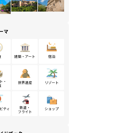
ーマ
食
建築・アート
宿泊
ト・
世界遺産
リゾート
戦
鉄道・
ビティ
ショップ
フライト