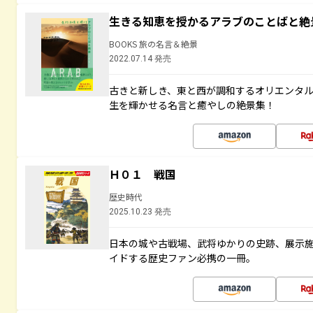
生きる知恵を授かるアラブのことばと絶
BOOKS 旅の名言＆絶景
2022.07.14 発売
古きと新しき、東と西が調和するオリエンタ
生を輝かせる名言と癒やしの絶景集！
Ｈ０１ 戦国
歴史時代
2025.10.23 発売
日本の城や古戦場、武将ゆかりの史跡、展示
イドする歴史ファン必携の一冊。