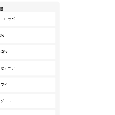
域
ヨーロッパ
北米
中南米
オセアニア
ハワイ
リゾート