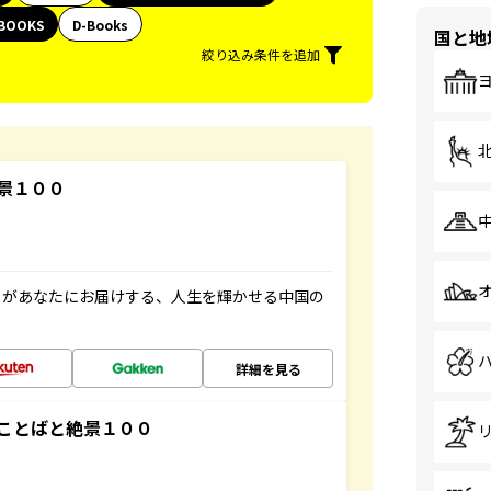
BOOKS
D-Books
国と地
絞り込み条件を追加
景１００
」があなたにお届けする、人生を輝かせる中国の
詳細を見る
ことばと絶景１００