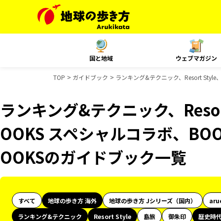
国と地域
ウェブマガジン
TOP
ガイドブック
ランキング&テクニック、Resort St
ランキング&テクニック、Resor
OOKS スペシャルコラボ、BO
OOKSのガイドブック一覧
すべて
地球の歩き方 海外
地球の歩き方 Jシリーズ（国内）
aru
ランキング&テクニック
Resort Style
島旅
御朱印
歴史時