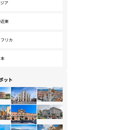
アジア
中近東
アフリカ
日本
ポット