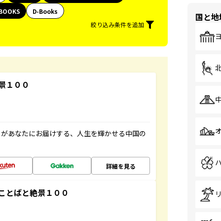
BOOKS
D-Books
国と地
絞り込み条件を追加
景１００
」があなたにお届けする、人生を輝かせる中国の
詳細を見る
ことばと絶景１００