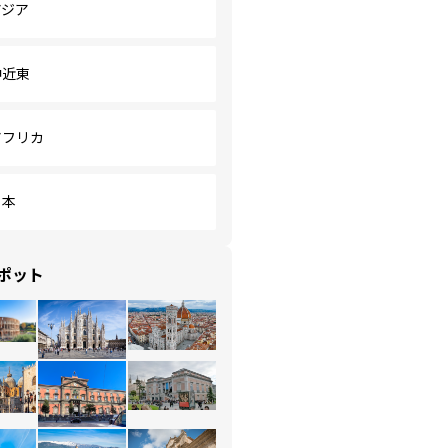
アジア
中近東
アフリカ
日本
ポット