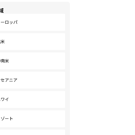
域
ヨーロッパ
北米
中南米
オセアニア
ハワイ
リゾート