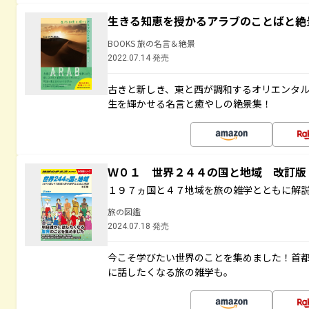
生きる知恵を授かるアラブのことばと絶
BOOKS 旅の名言＆絶景
2022.07.14 発売
古きと新しき、東と西が調和するオリエンタ
生を輝かせる名言と癒やしの絶景集！
Ｗ０１ 世界２４４の国と地域 改訂版
１９７ヵ国と４７地域を旅の雑学とともに解
旅の図鑑
2024.07.18 発売
今こそ学びたい世界のことを集めました！首
に話したくなる旅の雑学も。