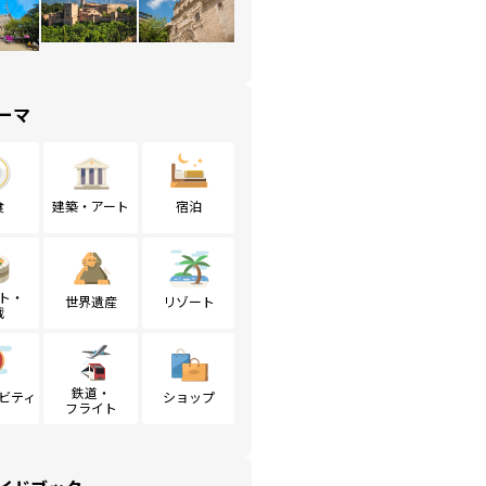
ーマ
食
建築・アート
宿泊
ト・
世界遺産
リゾート
戦
鉄道・
ビティ
ショップ
フライト