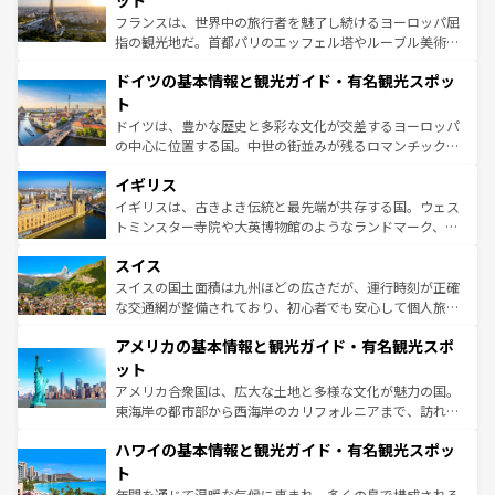
ット
る。首都マドリードの洗練された雰囲気や、バルセロナの
フランスは、世界中の旅行者を魅了し続けるヨーロッパ屈
アートに溢れた街角から、地方では古代ローマ遺跡や中世
指の観光地だ。首都パリのエッフェル塔やルーブル美術館
の城塞都市、穏やかなビーチリゾートまで多彩な表情を見
といった象徴的なスポットから、田舎町の古風な美しさま
せる。地方によって風土や気候が異なるスペインはその個
ドイツの基本情報と観光ガイド・有名観光スポッ
で、幅広い魅力が詰まっている。華麗な宮殿、歴史的な大
性で訪れる人を魅了する。 なお、新着のスペイン情報は
コ
聖堂、美しいビーチ、そして豊かな自然が、訪れる者を心
ト
ンテンツ一覧
を参照してほしい。
から魅了する。また、フランスは美食の国としても知ら
ドイツは、豊かな歴史と多彩な文化が交差するヨーロッパ
れ、フランス料理はユネスコ無形文化遺産にも登録されて
の中心に位置する国。中世の街並みが残るロマンチック街
いる。シャンパンの発祥地であるランス、プロヴァンスの
道から、未来を先取りするようなモダンな都市まで多様な
香り高いラベンダー畑など、多彩な楽しみ方が可能だ。さ
イギリス
顔を持つこの国は、どこを歩いても飽きることがない。ベ
らに、パリ以外の地域にも魅力が溢れており、どの街角に
ルリンの文化的活気、バイエルン州のアルプスの絶景、そ
イギリスは、古きよき伝統と最先端が共存する国。ウェス
も豊かな歴史と文化が息づいている。パリ以外の個性あふ
してライン川沿いのワイン畑といった風景は必見。ビール
トミンスター寺院や大英博物館のようなランドマーク、歴
れる地方に足を運ぶとそれぞれで全く異なる文化を体験で
とソーセージを味わいながら地元の人と過ごす楽しい時間
史ある大学都市、美しい丘陵地帯や牧歌的な風景など、エ
きるだろう。 なお、新着のフランス情報は
コンテンツ一覧
スイス
は、お酒好きな人にはぜひ体験してほしい。 なお、新着の
リアごとに異なる魅力がある。また、優雅なアフタヌーン
を参照してほしい。
ドイツ情報は
コンテンツ一覧
を参照してほしい。
ティー、ビール好きにはたまらない英国パブ、サッカー観
スイスの国土面積は九州ほどの広さだが、運行時刻が正確
戦など、本場だからこそできる体験も豊富。イギリスを旅
な交通網が整備されており、初心者でも安心して個人旅行
して楽しみつくそう。 なお、新着のイギリス情報は
コンテ
を楽しめる。日本同様に時刻表どおりの旅が可能だ。中世
アメリカの基本情報と観光ガイド・有名観光スポ
ンツ一覧
を参照してほしい。
の建物がそのまま残る町や、スイスならではのユニークな
博物館もあり、アルプス観光だけでなく町歩きも満喫する
ット
ことができる。国民の所得が高いため物価も高いが、旅行
アメリカ合衆国は、広大な土地と多様な文化が魅力の国。
者向けの交通パス提供のサービスもあり、うまく活用すれ
東海岸の都市部から西海岸のカリフォルニアまで、訪れる
ば市内交通費無料で観光を楽しむこともできる。 なお、新
場所ごとに異なる風景と体験が待っている。ニューヨーク
着のスイス情報は
コンテンツ一覧
を参照してほしい。
ハワイの基本情報と観光ガイド・有名観光スポッ
のような巨大都市は、観光、ショッピング、エンターテイ
ンメントが詰まった刺激的なスポットだ。一方、アメリカ
ト
西部には大自然が広がり、グランドキャニオンやイエロー
年間を通じて温暖な気候に恵まれ、多くの島で構成される