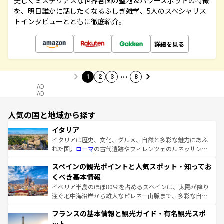
美しくミステリアスな世界各国の聖地＆パワースポットの特徴
を、明日誰かに話したくなるふしぎ雑学、5人のスペシャリス
トインタビューとともに徹底紹介。
詳細を見る
…
1
2
3
8
AD
AD
人気の国と地域から探す
イタリア
イタリアは歴史、文化、グルメ、自然と多彩な魅力にあふ
れた国。
ローマ
の古代遺跡やフィレンツェのルネッサンス
美術、ヴェネツィアの運河など、歴史あるスポットはもち
スペインの観光ポイントと人気スポット・知ってお
ろん、トスカーナの美しい田園風景やアマルフィ海岸の絶
景など、自然景観も見逃せない。観光の合間には、本場の
くべき基本情報
ピザやパスタなど、絶品のイタリア料理を堪能することも
イベリア半島のほぼ80％を占めるスペインは、太陽が降り
できる。朝目覚めてから夜眠るまで、すべての瞬間を楽し
注ぐ地中海沿岸から雄大なピレネー山脈まで、多彩な自然
ませてくれるイタリアで、忘れられない旅をしてみよう！
と文化が詰まったヨーロッパ屈指の旅行先だ。多様な地域
なお、新着のイタリア情報は
コンテンツ一覧
を参照してほ
フランスの基本情報と観光ガイド・有名観光スポ
文化が根付くこの国では、情熱的なフラメンコ、熱気あふ
しい。
れる闘牛、そして美味しいタパスが生活の一部となってい