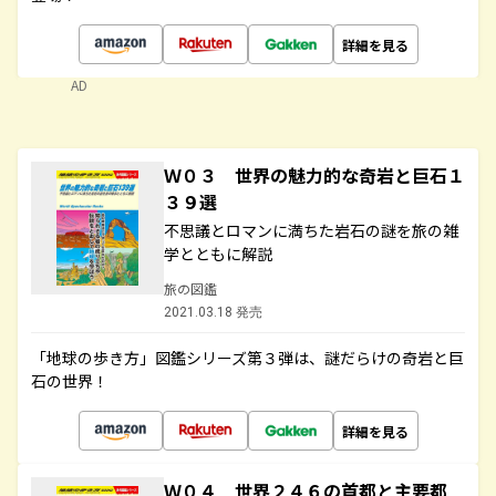
詳細を見る
AD
Ｗ０３ 世界の魅力的な奇岩と巨石１
３９選
不思議とロマンに満ちた岩石の謎を旅の雑
学とともに解説
旅の図鑑
2021.03.18 発売
「地球の歩き方」図鑑シリーズ第３弾は、謎だらけの奇岩と巨
石の世界！
詳細を見る
Ｗ０４ 世界２４６の首都と主要都