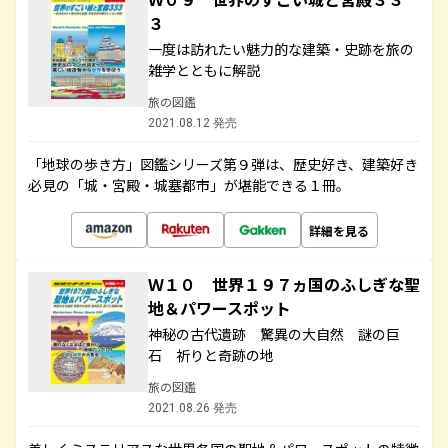
３
一度は訪れたい魅力的な建築・史跡を旅の
雑学とともに解説
旅の図鑑
2021.08.12 発売
「地球の歩き方」図鑑シリーズ第９弾は、歴史好き、建築好き
必見の「城・宮殿・城塞都市」が堪能できる１冊。
詳細を見る
Ｗ１０ 世界１９７ヵ国のふしぎな聖
地＆パワースポット
神秘の古代遺跡 驚異の大自然 謎の巨
石 祈りと奇跡の地
旅の図鑑
2021.08.26 発売