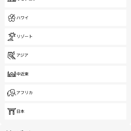
ハワイ
リゾート
アジア
中近東
アフリカ
日本