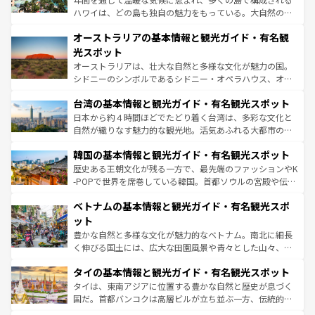
ストーン国立公園といった絶景が堪能できる。さらに、南
ハワイは、どの島も独自の魅力をもっている。大自然の神
部のニューオーリンズでは、音楽と美食が融合した独特の
秘を感じたいなら、火山が生み出した壮大な景観を誇るハ
文化が魅力。旅行者はアメリカの各地域で異なる魅力を楽
オーストラリアの基本情報と観光ガイド・有名観
ワイ島は見逃せない。また、定番の観光地といえばオアフ
しみながら、その多様性と豊かな歴史を感じることができ
島だが、静かな自然を求めるならマウイ島やカウアイ島が
光スポット
るだろう。車でのロードトリップや列車の旅も、アメリカ
おすすめ。エメラルドグリーンに輝く海をはじめ、豊かな
オーストラリアは、壮大な自然と多様な文化が魅力の国。
ならではの贅沢な旅のスタイルだ。 なお、新着のアメリカ
文化や歴史が息づいている。「アロハスピリット」と呼ば
シドニーのシンボルであるシドニー・オペラハウス、オー
情報は
コンテンツ一覧
を参照してほしい。
れるおもてなしの心で訪れる人々を迎えてくれるハワイの
ストラリア東海岸北部に広がる大サンゴ礁地帯グレートバ
人々、おいしいローカルフードやハワイアンミュージッ
台湾の基本情報と観光ガイド・有名観光スポット
リアリーフや大陸中央部にそびえるウルル（エアーズロッ
ク、伝統的なフラダンスなど、すべてがハワイの魅力を彩
ク）、タスマニアの美しい原生林やケアンズの熱帯雨林な
日本から約４時間ほどでたどり着く台湾は、多彩な文化と
っている。訪れるたびに新しい発見と感動が待っているハ
ど、見どころがたくさん。また、カフェやワイン、オージ
自然が織りなす魅力的な観光地。活気あふれる大都市の台
ワイを、存分に味わってほしい。 なお、新着のハワイ情報
ービーフなどの食文化も豊かで、美味しいものであふれて
北やノスタルジックな町並みが人気な九份（ジォウフェ
は
コンテンツ一覧
を参照してほしい。
韓国の基本情報と観光ガイド・有名観光スポット
いる。アクティビティも充実しており、サーフィンやダイ
ン）、静ひつな山岳地帯である台湾東部など、都市の喧騒
ビング、ハイキングなど、アウトドア好きにはたまらな
と山間の静けさが共存しており、訪れる人に新しい発見と
歴史ある王朝文化が残る一方で、最先端のファッションやK
い。オーストラリアの多彩な魅力を存分に味わいつくそ
驚きをもたらしてくれる。また、奥深い台湾の食文化も魅
-POPで世界を席巻している韓国。首都ソウルの宮殿や伝統
う。 なお、新着のオーストラリア情報は
コンテンツ一覧
を
力で、夜市などの屋台グルメから高級料理、ヘルシーで美
家屋が並ぶエリアでは韓国の歴史と文化に浸ることがで
参照してほしい。
ベトナムの基本情報と観光ガイド・有名観光スポ
容にもいいと評判のスイーツなど、バラエティ豊かな料理
き、地方に足を延ばせば四季折々の自然美を楽しむことが
が味わえる。 なお、新着の台湾情報は
コンテンツ一覧
を参
できる。そして、キムチや焼肉、絶品のストリートフード
ット
照してほしい。
まで、さまざまな韓国料理が待っている。夜には、韓国な
豊かな自然と多様な文化が魅力的なベトナム。南北に細長
らではのナイトライフも堪能できる。あたたかいホスピタ
く伸びる国土には、広大な田園風景や青々とした山々、世
リティに包まれながら、韓国の多彩な魅力を心ゆくまで味
界遺産に登録された壮大な自然景観が点在し、都市部では
わってみてほしい。 なお、新着の韓国情報は
コンテンツ一
タイの基本情報と観光ガイド・有名観光スポット
急速な発展と共に伝統が息づく。ハノイの古い町並みやホ
覧
を参照してほしい。
ーチミン市のフランス統治時代の建物も、独特の雰囲気を
タイは、東南アジアに位置する豊かな自然と歴史が息づく
醸し出している。また、バラエティの豊かさとおいしさで
国だ。首都バンコクは高層ビルが立ち並ぶ一方、伝統的な
世界中の食通を魅了してやまないベトナム料理も魅力のひ
寺院や市場がいたるところに点在し、古きよき文化と現代