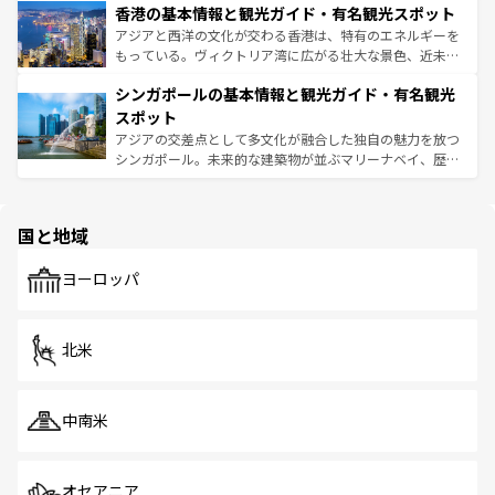
香港の基本情報と観光ガイド・有名観光スポット
とつ。フォーやバインミー、ベトナムコーヒーなどは、ぜ
の活気が交差している。北部ではチェンマイなどの山岳地
ひ現地で味わいたい。どの地域を訪れてもあたたかい人々
帯で自然と触れ合い、南部ではプーケットやクラビの美し
アジアと西洋の文化が交わる香港は、特有のエネルギーを
が旅行者を迎えてくれるので、きっと忘れられない旅にな
いビーチでリゾート気分を楽しむことができる。タイ料理
もっている。ヴィクトリア湾に広がる壮大な景色、近未来
るはずだ。 なお、新着のベトナム情報は
コンテンツ一覧
を
は世界的に有名で、屋台から高級レストランまで味覚を刺
的なアートスポット、そして歴史と現代が融合した町並
参照してほしい。
シンガポールの基本情報と観光ガイド・有名観光
激する。気候は一年中温暖で、どの季節にも異なる楽しみ
み、どこを訪れても感動するはず。観光スポットが密集し
が待っている。親しみやすいタイの人々、仏教を中心とし
ており、効率よく見どころを回れるのも魅力。息をのむよ
スポット
た文化、そして多様な観光資源が、訪れる旅人を魅了し続
うな絶景から文化的な体験まで、香港を存分に楽しみ尽く
アジアの交差点として多文化が融合した独自の魅力を放つ
ける。 なお、新着のタイ情報は
コンテンツ一覧
を参照して
そう。 なお、新着の香港情報は
コンテンツ一覧
を参照して
シンガポール。未来的な建築物が並ぶマリーナベイ、歴史
ほしい。
ほしい。
と伝統を感じられるエスニックタウン、多数の緑豊かな公
園や自然保護区など、自然が調和した近代的な景観と文化
の多様性あふれるカラフルな町は、どこを歩いても新しい
国と地域
発見がある。さらに、治安のよさや充実した公共交通機関
も、旅行者にとっては魅力的なポイント。グルメも豊富
で、ホーカーズは地元の風情を楽しめる外せないスポット
ヨーロッパ
だ。訪れる人を飽きさせないシンガポールで、多様な魅力
を体感しよう。 なお、新着のシンガポール情報は
コンテン
ツ一覧
を参照してほしい。
北米
中南米
オセアニア