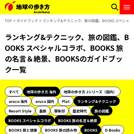
TOP
ガイドブック
ランキング&テクニック、旅の図鑑、BOOKS スペシャル
ランキング&テクニック、旅の図鑑、B
OOKS スペシャルコラボ、BOOKS 旅
の名言＆絶景、BOOKSのガイドブッ
ク一覧
すべて
地球の歩き方 海外
地球の歩き方 Jシリーズ（国内）
aruco 海外
aruco 国内
Plat
ランキング&テクニック
Resort Style
島旅
御朱印
歴史時代
旅の図鑑
BOOKS スペシャルコラボ
BOOKS 旅の名言＆絶景
BOOKS 旅と健康
BOOKS 旅の読み物
BOOKS
D-Books