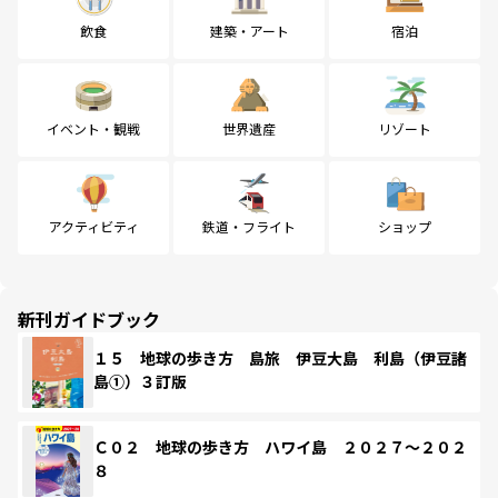
飲食
建築・アート
宿泊
イベント・観戦
世界遺産
リゾート
アクティビティ
鉄道・フライト
ショップ
新刊ガイドブック
１５ 地球の歩き方 島旅 伊豆大島 利島（伊豆諸
島①）３訂版
Ｃ０２ 地球の歩き方 ハワイ島 ２０２７～２０２
８