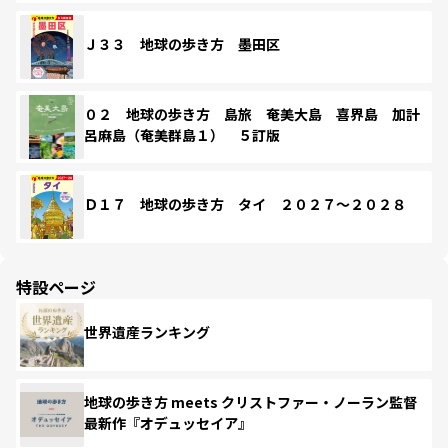
Ｊ３３ 地球の歩き方 墨田区
０２ 地球の歩き方 島旅 奄美大島 喜界島 加計
呂麻島（奄美群島１） ５訂版
Ｄ１７ 地球の歩き方 タイ ２０２７～２０２８
特設ページ
世界遺産ランキング
地球の歩き方 meets クリストファー・ノーラン監督
最新作『オデュッセイア』