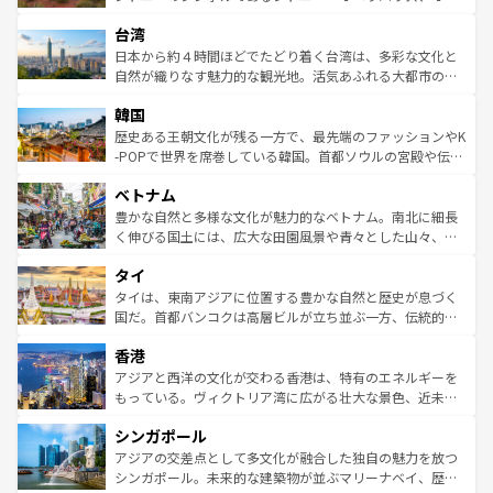
るだろう。車でのロードトリップや列車の旅も、アメリカ
文化や歴史が息づいている。「アロハスピリット」と呼ば
ストラリア東海岸北部に広がる大サンゴ礁地帯グレートバ
ならではの贅沢な旅のスタイルだ。 なお、新着のアメリカ
台湾
れるおもてなしの心で訪れる人々を迎えてくれるハワイの
リアリーフや大陸中央部にそびえるウルル（エアーズロッ
情報は
コンテンツ一覧
を参照してほしい。
人々、おいしいローカルフードやハワイアンミュージッ
ク）、タスマニアの美しい原生林やケアンズの熱帯雨林な
日本から約４時間ほどでたどり着く台湾は、多彩な文化と
ク、伝統的なフラダンスなど、すべてがハワイの魅力を彩
ど、見どころがたくさん。また、カフェやワイン、オージ
自然が織りなす魅力的な観光地。活気あふれる大都市の台
っている。訪れるたびに新しい発見と感動が待っているハ
ービーフなどの食文化も豊かで、美味しいものであふれて
北やノスタルジックな町並みが人気な九份（ジォウフェ
ワイを、存分に味わってほしい。 なお、新着のハワイ情報
韓国
いる。アクティビティも充実しており、サーフィンやダイ
ン）、静ひつな山岳地帯である台湾東部など、都市の喧騒
は
コンテンツ一覧
を参照してほしい。
ビング、ハイキングなど、アウトドア好きにはたまらな
と山間の静けさが共存しており、訪れる人に新しい発見と
歴史ある王朝文化が残る一方で、最先端のファッションやK
い。オーストラリアの多彩な魅力を存分に味わいつくそ
驚きをもたらしてくれる。また、奥深い台湾の食文化も魅
-POPで世界を席巻している韓国。首都ソウルの宮殿や伝統
う。 なお、新着のオーストラリア情報は
コンテンツ一覧
を
力で、夜市などの屋台グルメから高級料理、ヘルシーで美
家屋が並ぶエリアでは韓国の歴史と文化に浸ることがで
参照してほしい。
ベトナム
容にもいいと評判のスイーツなど、バラエティ豊かな料理
き、地方に足を延ばせば四季折々の自然美を楽しむことが
が味わえる。 なお、新着の台湾情報は
コンテンツ一覧
を参
できる。そして、キムチや焼肉、絶品のストリートフード
豊かな自然と多様な文化が魅力的なベトナム。南北に細長
照してほしい。
まで、さまざまな韓国料理が待っている。夜には、韓国な
く伸びる国土には、広大な田園風景や青々とした山々、世
らではのナイトライフも堪能できる。あたたかいホスピタ
界遺産に登録された壮大な自然景観が点在し、都市部では
タイ
リティに包まれながら、韓国の多彩な魅力を心ゆくまで味
急速な発展と共に伝統が息づく。ハノイの古い町並みやホ
わってみてほしい。 なお、新着の韓国情報は
コンテンツ一
ーチミン市のフランス統治時代の建物も、独特の雰囲気を
タイは、東南アジアに位置する豊かな自然と歴史が息づく
覧
を参照してほしい。
醸し出している。また、バラエティの豊かさとおいしさで
国だ。首都バンコクは高層ビルが立ち並ぶ一方、伝統的な
世界中の食通を魅了してやまないベトナム料理も魅力のひ
寺院や市場がいたるところに点在し、古きよき文化と現代
香港
とつ。フォーやバインミー、ベトナムコーヒーなどは、ぜ
の活気が交差している。北部ではチェンマイなどの山岳地
ひ現地で味わいたい。どの地域を訪れてもあたたかい人々
帯で自然と触れ合い、南部ではプーケットやクラビの美し
アジアと西洋の文化が交わる香港は、特有のエネルギーを
が旅行者を迎えてくれるので、きっと忘れられない旅にな
いビーチでリゾート気分を楽しむことができる。タイ料理
もっている。ヴィクトリア湾に広がる壮大な景色、近未来
るはずだ。 なお、新着のベトナム情報は
コンテンツ一覧
を
は世界的に有名で、屋台から高級レストランまで味覚を刺
的なアートスポット、そして歴史と現代が融合した町並
参照してほしい。
シンガポール
激する。気候は一年中温暖で、どの季節にも異なる楽しみ
み、どこを訪れても感動するはず。観光スポットが密集し
が待っている。親しみやすいタイの人々、仏教を中心とし
ており、効率よく見どころを回れるのも魅力。息をのむよ
アジアの交差点として多文化が融合した独自の魅力を放つ
た文化、そして多様な観光資源が、訪れる旅人を魅了し続
うな絶景から文化的な体験まで、香港を存分に楽しみ尽く
シンガポール。未来的な建築物が並ぶマリーナベイ、歴史