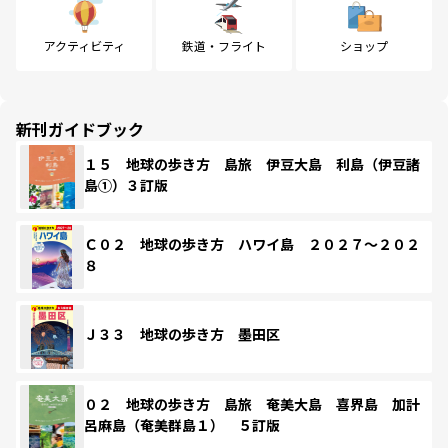
アクティビティ
鉄道・フライト
ショップ
新刊ガイドブック
１５ 地球の歩き方 島旅 伊豆大島 利島（伊豆諸
島①）３訂版
Ｃ０２ 地球の歩き方 ハワイ島 ２０２７～２０２
８
Ｊ３３ 地球の歩き方 墨田区
０２ 地球の歩き方 島旅 奄美大島 喜界島 加計
呂麻島（奄美群島１） ５訂版