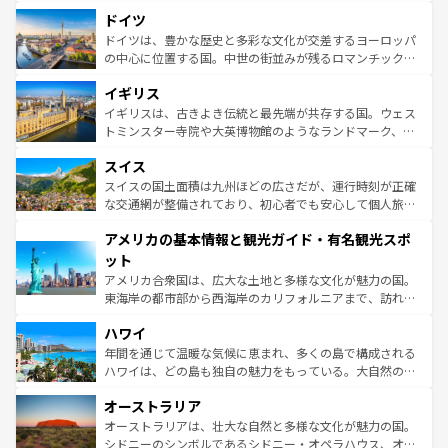
といった象徴的なスポットから、田舎町の古風な美しさま
せる。地方によって風土や気候が異なるスペインはその個
ドイツ
で、幅広い魅力が詰まっている。華麗な宮殿、歴史的な大
性で訪れる人を魅了する。 なお、新着のスペイン情報は
コ
聖堂、美しいビーチ、そして豊かな自然が、訪れる者を心
ドイツは、豊かな歴史と多彩な文化が交差するヨーロッパ
ンテンツ一覧
を参照してほしい。
から魅了する。また、フランスは美食の国としても知ら
の中心に位置する国。中世の街並みが残るロマンチック街
れ、フランス料理はユネスコ無形文化遺産にも登録されて
道から、未来を先取りするようなモダンな都市まで多様な
イギリス
いる。シャンパンの発祥地であるランス、プロヴァンスの
顔を持つこの国は、どこを歩いても飽きることがない。ベ
香り高いラベンダー畑など、多彩な楽しみ方が可能だ。さ
ルリンの文化的活気、バイエルン州のアルプスの絶景、そ
イギリスは、古きよき伝統と最先端が共存する国。ウェス
らに、パリ以外の地域にも魅力が溢れており、どの街角に
してライン川沿いのワイン畑といった風景は必見。ビール
トミンスター寺院や大英博物館のようなランドマーク、歴
も豊かな歴史と文化が息づいている。パリ以外の個性あふ
とソーセージを味わいながら地元の人と過ごす楽しい時間
史ある大学都市、美しい丘陵地帯や牧歌的な風景など、エ
れる地方に足を運ぶとそれぞれで全く異なる文化を体験で
スイス
は、お酒好きな人にはぜひ体験してほしい。 なお、新着の
リアごとに異なる魅力がある。また、優雅なアフタヌーン
きるだろう。 なお、新着のフランス情報は
コンテンツ一覧
ドイツ情報は
コンテンツ一覧
を参照してほしい。
ティー、ビール好きにはたまらない英国パブ、サッカー観
スイスの国土面積は九州ほどの広さだが、運行時刻が正確
を参照してほしい。
戦など、本場だからこそできる体験も豊富。イギリスを旅
な交通網が整備されており、初心者でも安心して個人旅行
して楽しみつくそう。 なお、新着のイギリス情報は
コンテ
を楽しめる。日本同様に時刻表どおりの旅が可能だ。中世
アメリカの基本情報と観光ガイド・有名観光スポ
ンツ一覧
を参照してほしい。
の建物がそのまま残る町や、スイスならではのユニークな
博物館もあり、アルプス観光だけでなく町歩きも満喫する
ット
ことができる。国民の所得が高いため物価も高いが、旅行
アメリカ合衆国は、広大な土地と多様な文化が魅力の国。
者向けの交通パス提供のサービスもあり、うまく活用すれ
東海岸の都市部から西海岸のカリフォルニアまで、訪れる
ば市内交通費無料で観光を楽しむこともできる。 なお、新
場所ごとに異なる風景と体験が待っている。ニューヨーク
着のスイス情報は
コンテンツ一覧
を参照してほしい。
ハワイ
のような巨大都市は、観光、ショッピング、エンターテイ
ンメントが詰まった刺激的なスポットだ。一方、アメリカ
年間を通じて温暖な気候に恵まれ、多くの島で構成される
西部には大自然が広がり、グランドキャニオンやイエロー
ハワイは、どの島も独自の魅力をもっている。大自然の神
ストーン国立公園といった絶景が堪能できる。さらに、南
秘を感じたいなら、火山が生み出した壮大な景観を誇るハ
オーストラリア
部のニューオーリンズでは、音楽と美食が融合した独特の
ワイ島は見逃せない。また、定番の観光地といえばオアフ
文化が魅力。旅行者はアメリカの各地域で異なる魅力を楽
島だが、静かな自然を求めるならマウイ島やカウアイ島が
オーストラリアは、壮大な自然と多様な文化が魅力の国。
しみながら、その多様性と豊かな歴史を感じることができ
おすすめ。エメラルドグリーンに輝く海をはじめ、豊かな
シドニーのシンボルであるシドニー・オペラハウス、オー