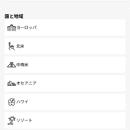
ける。 なお、新着のタイ情報は
コンテンツ一覧
を参照して
そう。 なお、新着の香港情報は
コンテンツ一覧
を参照して
と伝統を感じられるエスニックタウン、多数の緑豊かな公
ほしい。
ほしい。
園や自然保護区など、自然が調和した近代的な景観と文化
の多様性あふれるカラフルな町は、どこを歩いても新しい
国と地域
発見がある。さらに、治安のよさや充実した公共交通機関
も、旅行者にとっては魅力的なポイント。グルメも豊富
で、ホーカーズは地元の風情を楽しめる外せないスポット
ヨーロッパ
だ。訪れる人を飽きさせないシンガポールで、多様な魅力
を体感しよう。 なお、新着のシンガポール情報は
コンテン
ツ一覧
を参照してほしい。
北米
中南米
オセアニア
ハワイ
リゾート