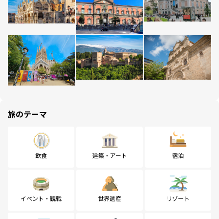
旅のテーマ
飲食
建築・アート
宿泊
イベント・観戦
世界遺産
リゾート