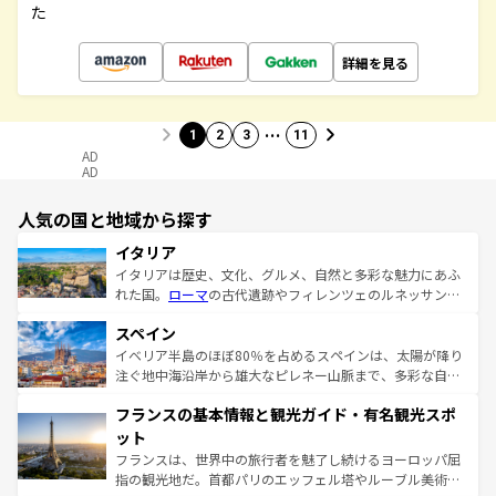
た
詳細を見る
…
1
2
3
11
AD
AD
人気の国と地域から探す
イタリア
イタリアは歴史、文化、グルメ、自然と多彩な魅力にあふ
れた国。
ローマ
の古代遺跡やフィレンツェのルネッサンス
美術、ヴェネツィアの運河など、歴史あるスポットはもち
スペイン
ろん、トスカーナの美しい田園風景やアマルフィ海岸の絶
景など、自然景観も見逃せない。観光の合間には、本場の
イベリア半島のほぼ80％を占めるスペインは、太陽が降り
ピザやパスタなど、絶品のイタリア料理を堪能することも
注ぐ地中海沿岸から雄大なピレネー山脈まで、多彩な自然
できる。朝目覚めてから夜眠るまで、すべての瞬間を楽し
と文化が詰まったヨーロッパ屈指の旅行先だ。多様な地域
フランスの基本情報と観光ガイド・有名観光スポ
ませてくれるイタリアで、忘れられない旅をしてみよう！
文化が根付くこの国では、情熱的なフラメンコ、熱気あふ
なお、新着のイタリア情報は
コンテンツ一覧
を参照してほ
れる闘牛、そして美味しいタパスが生活の一部となってい
ット
しい。
る。首都マドリードの洗練された雰囲気や、バルセロナの
フランスは、世界中の旅行者を魅了し続けるヨーロッパ屈
アートに溢れた街角から、地方では古代ローマ遺跡や中世
指の観光地だ。首都パリのエッフェル塔やルーブル美術館
の城塞都市、穏やかなビーチリゾートまで多彩な表情を見