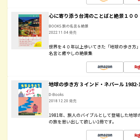
心に寄り添う台湾のことばと絶景１００
BOOKS 旅の名言＆絶景
2022.11.04 発売
世界を４０年以上歩いてきた「地球の歩き方
名言と癒やしの絶景集
地球の歩き方 3 インド・ネパール 1982
D-Books
2018.12.20 発売
1981年、旅人のバイブルとして登場した地
の旅を思い出して欲しい1冊です。