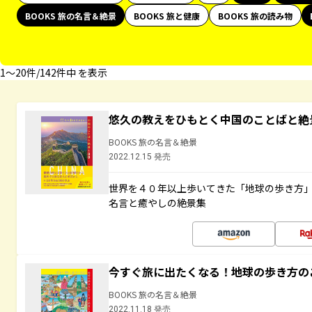
BOOKS 旅の名言＆絶景
BOOKS 旅と健康
BOOKS 旅の読み物
1〜20件/142件中 を表示
悠久の教えをひもとく中国のことばと絶
BOOKS 旅の名言＆絶景
2022.12.15 発売
世界を４０年以上歩いてきた「地球の歩き方
名言と癒やしの絶景集
今すぐ旅に出たくなる！地球の歩き方の
BOOKS 旅の名言＆絶景
2022.11.18 発売