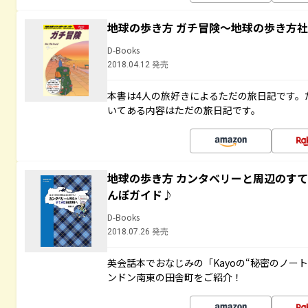
地球の歩き方 ガチ冒険～地球の歩き方
D-Books
2018.04.12 発売
本書は4人の旅好きによるただの旅日記です。
いてある内容はただの旅日記です。
地球の歩き方 カンタベリーと周辺のす
んぽガイド♪
D-Books
2018.07.26 発売
英会話本でおなじみの「Kayoの“秘密のノー
ンドン南東の田舎町をご紹介！