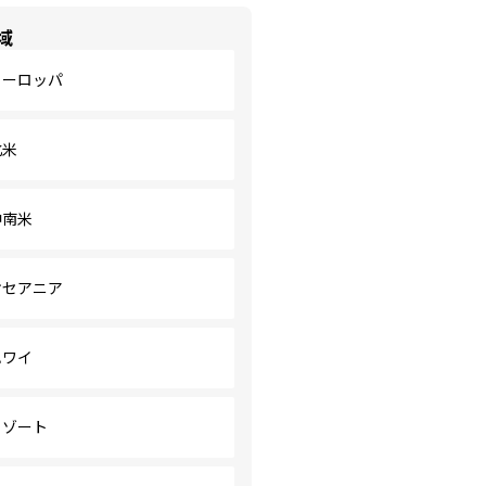
域
ヨーロッパ
北米
中南米
オセアニア
ハワイ
リゾート