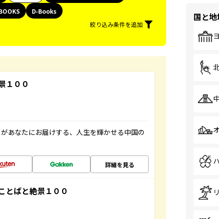
BOOKS
D-Books
国と地
絞り込み条件を追加
景１００
」があなたにお届けする、人生を輝かせる中国の
詳細を見る
ことばと絶景１００