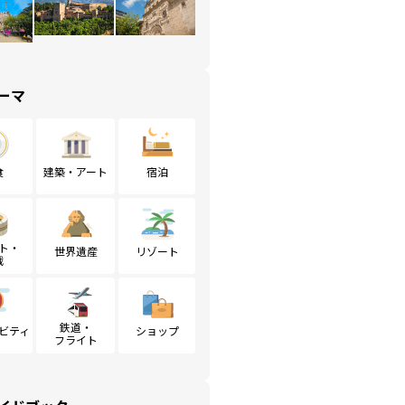
ーマ
食
建築・アート
宿泊
ト・
世界遺産
リゾート
戦
鉄道・
ビティ
ショップ
フライト