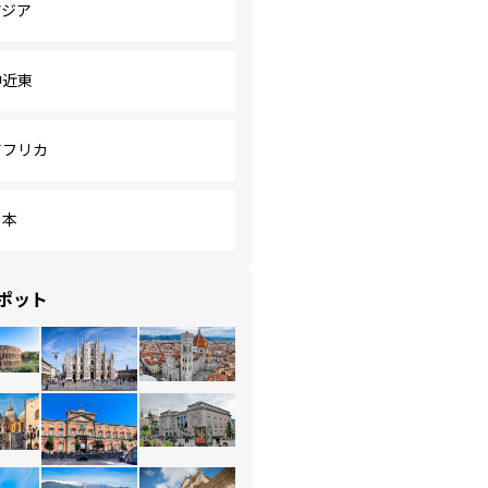
アジア
中近東
アフリカ
日本
ポット