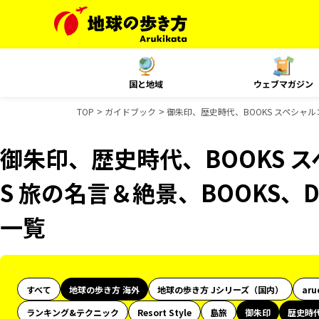
国と地域
ウェブマガジン
TOP
ガイドブック
御朱印、歴史時代、BOOKS スペシャルコ
御朱印、歴史時代、BOOKS 
S 旅の名言＆絶景、BOOKS、D
一覧
すべて
地球の歩き方 海外
地球の歩き方 Jシリーズ（国内）
aru
ランキング&テクニック
Resort Style
島旅
御朱印
歴史時