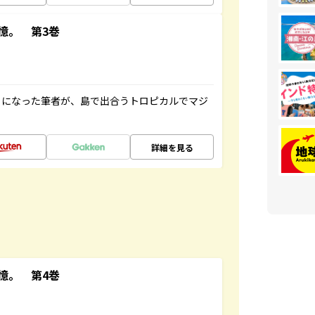
憶。 第3巻
とになった筆者が、島で出合うトロピカルでマジ
詳細を見る
憶。 第4巻