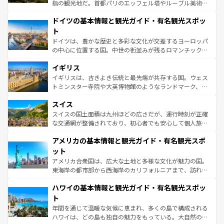
アートに溢れた街角から、地方では古代ローマ遺跡や中世
指の観光地だ。首都パリのエッフェル塔やルーブル美術館
の城塞都市、穏やかなビーチリゾートまで多彩な表情を見
といった象徴的なスポットから、田舎町の古風な美しさま
せる。地方によって風土や気候が異なるスペインはその個
ドイツの基本情報と観光ガイド・有名観光スポッ
で、幅広い魅力が詰まっている。華麗な宮殿、歴史的な大
性で訪れる人を魅了する。 なお、新着のスペイン情報は
コ
聖堂、美しいビーチ、そして豊かな自然が、訪れる者を心
ト
ンテンツ一覧
を参照してほしい。
から魅了する。また、フランスは美食の国としても知ら
ドイツは、豊かな歴史と多彩な文化が交差するヨーロッパ
れ、フランス料理はユネスコ無形文化遺産にも登録されて
の中心に位置する国。中世の街並みが残るロマンチック街
いる。シャンパンの発祥地であるランス、プロヴァンスの
道から、未来を先取りするようなモダンな都市まで多様な
香り高いラベンダー畑など、多彩な楽しみ方が可能だ。さ
イギリス
顔を持つこの国は、どこを歩いても飽きることがない。ベ
らに、パリ以外の地域にも魅力が溢れており、どの街角に
ルリンの文化的活気、バイエルン州のアルプスの絶景、そ
イギリスは、古きよき伝統と最先端が共存する国。ウェス
も豊かな歴史と文化が息づいている。パリ以外の個性あふ
してライン川沿いのワイン畑といった風景は必見。ビール
トミンスター寺院や大英博物館のようなランドマーク、歴
れる地方に足を運ぶとそれぞれで全く異なる文化を体験で
とソーセージを味わいながら地元の人と過ごす楽しい時間
史ある大学都市、美しい丘陵地帯や牧歌的な風景など、エ
きるだろう。 なお、新着のフランス情報は
コンテンツ一覧
スイス
は、お酒好きな人にはぜひ体験してほしい。 なお、新着の
リアごとに異なる魅力がある。また、優雅なアフタヌーン
を参照してほしい。
ドイツ情報は
コンテンツ一覧
を参照してほしい。
ティー、ビール好きにはたまらない英国パブ、サッカー観
スイスの国土面積は九州ほどの広さだが、運行時刻が正確
戦など、本場だからこそできる体験も豊富。イギリスを旅
な交通網が整備されており、初心者でも安心して個人旅行
して楽しみつくそう。 なお、新着のイギリス情報は
コンテ
を楽しめる。日本同様に時刻表どおりの旅が可能だ。中世
アメリカの基本情報と観光ガイド・有名観光スポ
ンツ一覧
を参照してほしい。
の建物がそのまま残る町や、スイスならではのユニークな
博物館もあり、アルプス観光だけでなく町歩きも満喫する
ット
ことができる。国民の所得が高いため物価も高いが、旅行
アメリカ合衆国は、広大な土地と多様な文化が魅力の国。
者向けの交通パス提供のサービスもあり、うまく活用すれ
東海岸の都市部から西海岸のカリフォルニアまで、訪れる
ば市内交通費無料で観光を楽しむこともできる。 なお、新
場所ごとに異なる風景と体験が待っている。ニューヨーク
着のスイス情報は
コンテンツ一覧
を参照してほしい。
ハワイの基本情報と観光ガイド・有名観光スポッ
のような巨大都市は、観光、ショッピング、エンターテイ
ンメントが詰まった刺激的なスポットだ。一方、アメリカ
ト
西部には大自然が広がり、グランドキャニオンやイエロー
年間を通じて温暖な気候に恵まれ、多くの島で構成される
ストーン国立公園といった絶景が堪能できる。さらに、南
ハワイは、どの島も独自の魅力をもっている。大自然の神
部のニューオーリンズでは、音楽と美食が融合した独特の