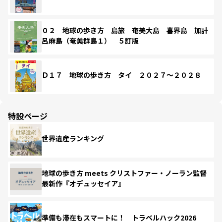
０２ 地球の歩き方 島旅 奄美大島 喜界島 加計
呂麻島（奄美群島１） ５訂版
Ｄ１７ 地球の歩き方 タイ ２０２７～２０２８
特設ページ
世界遺産ランキング
地球の歩き方 meets クリストファー・ノーラン監督
最新作『オデュッセイア』
準備も滞在もスマートに！ トラベルハック2026