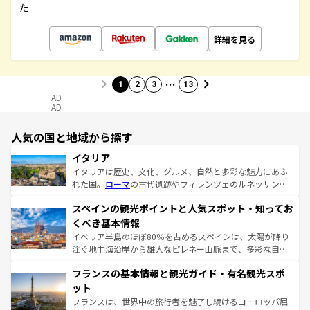
た
詳細を見る
…
1
2
3
13
AD
AD
人気の国と地域から探す
イタリア
イタリアは歴史、文化、グルメ、自然と多彩な魅力にあふ
れた国。
ローマ
の古代遺跡やフィレンツェのルネッサンス
美術、ヴェネツィアの運河など、歴史あるスポットはもち
スペインの観光ポイントと人気スポット・知ってお
ろん、トスカーナの美しい田園風景やアマルフィ海岸の絶
景など、自然景観も見逃せない。観光の合間には、本場の
くべき基本情報
ピザやパスタなど、絶品のイタリア料理を堪能することも
イベリア半島のほぼ80％を占めるスペインは、太陽が降り
できる。朝目覚めてから夜眠るまで、すべての瞬間を楽し
注ぐ地中海沿岸から雄大なピレネー山脈まで、多彩な自然
ませてくれるイタリアで、忘れられない旅をしてみよう！
と文化が詰まったヨーロッパ屈指の旅行先だ。多様な地域
なお、新着のイタリア情報は
コンテンツ一覧
を参照してほ
フランスの基本情報と観光ガイド・有名観光スポ
文化が根付くこの国では、情熱的なフラメンコ、熱気あふ
しい。
れる闘牛、そして美味しいタパスが生活の一部となってい
ット
る。首都マドリードの洗練された雰囲気や、バルセロナの
フランスは、世界中の旅行者を魅了し続けるヨーロッパ屈