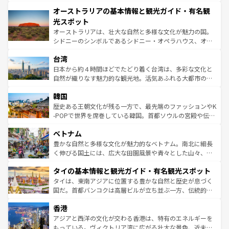
秘を感じたいなら、火山が生み出した壮大な景観を誇るハ
文化が魅力。旅行者はアメリカの各地域で異なる魅力を楽
オーストラリアの基本情報と観光ガイド・有名観
ワイ島は見逃せない。また、定番の観光地といえばオアフ
しみながら、その多様性と豊かな歴史を感じることができ
島だが、静かな自然を求めるならマウイ島やカウアイ島が
光スポット
るだろう。車でのロードトリップや列車の旅も、アメリカ
おすすめ。エメラルドグリーンに輝く海をはじめ、豊かな
オーストラリアは、壮大な自然と多様な文化が魅力の国。
ならではの贅沢な旅のスタイルだ。 なお、新着のアメリカ
文化や歴史が息づいている。「アロハスピリット」と呼ば
シドニーのシンボルであるシドニー・オペラハウス、オー
情報は
コンテンツ一覧
を参照してほしい。
れるおもてなしの心で訪れる人々を迎えてくれるハワイの
ストラリア東海岸北部に広がる大サンゴ礁地帯グレートバ
人々、おいしいローカルフードやハワイアンミュージッ
台湾
リアリーフや大陸中央部にそびえるウルル（エアーズロッ
ク、伝統的なフラダンスなど、すべてがハワイの魅力を彩
ク）、タスマニアの美しい原生林やケアンズの熱帯雨林な
日本から約４時間ほどでたどり着く台湾は、多彩な文化と
っている。訪れるたびに新しい発見と感動が待っているハ
ど、見どころがたくさん。また、カフェやワイン、オージ
自然が織りなす魅力的な観光地。活気あふれる大都市の台
ワイを、存分に味わってほしい。 なお、新着のハワイ情報
ービーフなどの食文化も豊かで、美味しいものであふれて
北やノスタルジックな町並みが人気な九份（ジォウフェ
は
コンテンツ一覧
を参照してほしい。
韓国
いる。アクティビティも充実しており、サーフィンやダイ
ン）、静ひつな山岳地帯である台湾東部など、都市の喧騒
ビング、ハイキングなど、アウトドア好きにはたまらな
と山間の静けさが共存しており、訪れる人に新しい発見と
歴史ある王朝文化が残る一方で、最先端のファッションやK
い。オーストラリアの多彩な魅力を存分に味わいつくそ
驚きをもたらしてくれる。また、奥深い台湾の食文化も魅
-POPで世界を席巻している韓国。首都ソウルの宮殿や伝統
う。 なお、新着のオーストラリア情報は
コンテンツ一覧
を
力で、夜市などの屋台グルメから高級料理、ヘルシーで美
家屋が並ぶエリアでは韓国の歴史と文化に浸ることがで
参照してほしい。
ベトナム
容にもいいと評判のスイーツなど、バラエティ豊かな料理
き、地方に足を延ばせば四季折々の自然美を楽しむことが
が味わえる。 なお、新着の台湾情報は
コンテンツ一覧
を参
できる。そして、キムチや焼肉、絶品のストリートフード
豊かな自然と多様な文化が魅力的なベトナム。南北に細長
照してほしい。
まで、さまざまな韓国料理が待っている。夜には、韓国な
く伸びる国土には、広大な田園風景や青々とした山々、世
らではのナイトライフも堪能できる。あたたかいホスピタ
界遺産に登録された壮大な自然景観が点在し、都市部では
タイの基本情報と観光ガイド・有名観光スポット
リティに包まれながら、韓国の多彩な魅力を心ゆくまで味
急速な発展と共に伝統が息づく。ハノイの古い町並みやホ
わってみてほしい。 なお、新着の韓国情報は
コンテンツ一
ーチミン市のフランス統治時代の建物も、独特の雰囲気を
タイは、東南アジアに位置する豊かな自然と歴史が息づく
覧
を参照してほしい。
醸し出している。また、バラエティの豊かさとおいしさで
国だ。首都バンコクは高層ビルが立ち並ぶ一方、伝統的な
世界中の食通を魅了してやまないベトナム料理も魅力のひ
寺院や市場がいたるところに点在し、古きよき文化と現代
香港
とつ。フォーやバインミー、ベトナムコーヒーなどは、ぜ
の活気が交差している。北部ではチェンマイなどの山岳地
ひ現地で味わいたい。どの地域を訪れてもあたたかい人々
帯で自然と触れ合い、南部ではプーケットやクラビの美し
アジアと西洋の文化が交わる香港は、特有のエネルギーを
が旅行者を迎えてくれるので、きっと忘れられない旅にな
いビーチでリゾート気分を楽しむことができる。タイ料理
もっている。ヴィクトリア湾に広がる壮大な景色、近未来