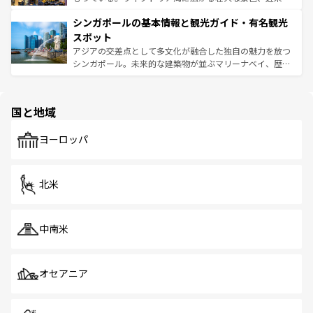
るはずだ。 なお、新着のベトナム情報は
コンテンツ一覧
を
は世界的に有名で、屋台から高級レストランまで味覚を刺
的なアートスポット、そして歴史と現代が融合した町並
参照してほしい。
シンガポールの基本情報と観光ガイド・有名観光
激する。気候は一年中温暖で、どの季節にも異なる楽しみ
み、どこを訪れても感動するはず。観光スポットが密集し
が待っている。親しみやすいタイの人々、仏教を中心とし
ており、効率よく見どころを回れるのも魅力。息をのむよ
スポット
た文化、そして多様な観光資源が、訪れる旅人を魅了し続
うな絶景から文化的な体験まで、香港を存分に楽しみ尽く
アジアの交差点として多文化が融合した独自の魅力を放つ
ける。 なお、新着のタイ情報は
コンテンツ一覧
を参照して
そう。 なお、新着の香港情報は
コンテンツ一覧
を参照して
シンガポール。未来的な建築物が並ぶマリーナベイ、歴史
ほしい。
ほしい。
と伝統を感じられるエスニックタウン、多数の緑豊かな公
園や自然保護区など、自然が調和した近代的な景観と文化
の多様性あふれるカラフルな町は、どこを歩いても新しい
国と地域
発見がある。さらに、治安のよさや充実した公共交通機関
も、旅行者にとっては魅力的なポイント。グルメも豊富
で、ホーカーズは地元の風情を楽しめる外せないスポット
ヨーロッパ
だ。訪れる人を飽きさせないシンガポールで、多様な魅力
を体感しよう。 なお、新着のシンガポール情報は
コンテン
ツ一覧
を参照してほしい。
北米
中南米
オセアニア