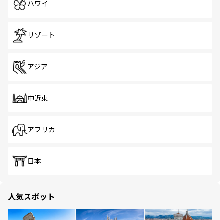
ハワイ
リゾート
アジア
中近東
アフリカ
日本
人気スポット