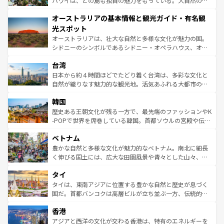
ハワイは、どの島も独自の魅力をもっている。大自然の神
ストーン国立公園といった絶景が堪能できる。さらに、南
秘を感じたいなら、火山が生み出した壮大な景観を誇るハ
オーストラリアの基本情報と観光ガイド・有名観
部のニューオーリンズでは、音楽と美食が融合した独特の
ワイ島は見逃せない。また、定番の観光地といえばオアフ
文化が魅力。旅行者はアメリカの各地域で異なる魅力を楽
島だが、静かな自然を求めるならマウイ島やカウアイ島が
光スポット
しみながら、その多様性と豊かな歴史を感じることができ
おすすめ。エメラルドグリーンに輝く海をはじめ、豊かな
オーストラリアは、壮大な自然と多様な文化が魅力の国。
るだろう。車でのロードトリップや列車の旅も、アメリカ
文化や歴史が息づいている。「アロハスピリット」と呼ば
シドニーのシンボルであるシドニー・オペラハウス、オー
ならではの贅沢な旅のスタイルだ。 なお、新着のアメリカ
れるおもてなしの心で訪れる人々を迎えてくれるハワイの
ストラリア東海岸北部に広がる大サンゴ礁地帯グレートバ
情報は
コンテンツ一覧
を参照してほしい。
人々、おいしいローカルフードやハワイアンミュージッ
台湾
リアリーフや大陸中央部にそびえるウルル（エアーズロッ
ク、伝統的なフラダンスなど、すべてがハワイの魅力を彩
ク）、タスマニアの美しい原生林やケアンズの熱帯雨林な
日本から約４時間ほどでたどり着く台湾は、多彩な文化と
っている。訪れるたびに新しい発見と感動が待っているハ
ど、見どころがたくさん。また、カフェやワイン、オージ
自然が織りなす魅力的な観光地。活気あふれる大都市の台
ワイを、存分に味わってほしい。 なお、新着のハワイ情報
ービーフなどの食文化も豊かで、美味しいものであふれて
北やノスタルジックな町並みが人気な九份（ジォウフェ
は
コンテンツ一覧
を参照してほしい。
韓国
いる。アクティビティも充実しており、サーフィンやダイ
ン）、静ひつな山岳地帯である台湾東部など、都市の喧騒
ビング、ハイキングなど、アウトドア好きにはたまらな
と山間の静けさが共存しており、訪れる人に新しい発見と
歴史ある王朝文化が残る一方で、最先端のファッションやK
い。オーストラリアの多彩な魅力を存分に味わいつくそ
驚きをもたらしてくれる。また、奥深い台湾の食文化も魅
-POPで世界を席巻している韓国。首都ソウルの宮殿や伝統
う。 なお、新着のオーストラリア情報は
コンテンツ一覧
を
力で、夜市などの屋台グルメから高級料理、ヘルシーで美
家屋が並ぶエリアでは韓国の歴史と文化に浸ることがで
参照してほしい。
ベトナム
容にもいいと評判のスイーツなど、バラエティ豊かな料理
き、地方に足を延ばせば四季折々の自然美を楽しむことが
が味わえる。 なお、新着の台湾情報は
コンテンツ一覧
を参
できる。そして、キムチや焼肉、絶品のストリートフード
豊かな自然と多様な文化が魅力的なベトナム。南北に細長
照してほしい。
まで、さまざまな韓国料理が待っている。夜には、韓国な
く伸びる国土には、広大な田園風景や青々とした山々、世
らではのナイトライフも堪能できる。あたたかいホスピタ
界遺産に登録された壮大な自然景観が点在し、都市部では
タイ
リティに包まれながら、韓国の多彩な魅力を心ゆくまで味
急速な発展と共に伝統が息づく。ハノイの古い町並みやホ
わってみてほしい。 なお、新着の韓国情報は
コンテンツ一
ーチミン市のフランス統治時代の建物も、独特の雰囲気を
タイは、東南アジアに位置する豊かな自然と歴史が息づく
覧
を参照してほしい。
醸し出している。また、バラエティの豊かさとおいしさで
国だ。首都バンコクは高層ビルが立ち並ぶ一方、伝統的な
世界中の食通を魅了してやまないベトナム料理も魅力のひ
寺院や市場がいたるところに点在し、古きよき文化と現代
香港
とつ。フォーやバインミー、ベトナムコーヒーなどは、ぜ
の活気が交差している。北部ではチェンマイなどの山岳地
ひ現地で味わいたい。どの地域を訪れてもあたたかい人々
帯で自然と触れ合い、南部ではプーケットやクラビの美し
アジアと西洋の文化が交わる香港は、特有のエネルギーを