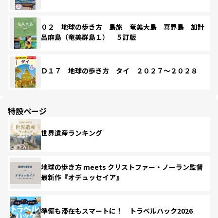
０２ 地球の歩き方 島旅 奄美大島 喜界島 加計
呂麻島（奄美群島１） ５訂版
Ｄ１７ 地球の歩き方 タイ ２０２７～２０２８
特設ページ
世界遺産ランキング
地球の歩き方 meets クリストファー・ノーラン監督
最新作『オデュッセイア』
準備も滞在もスマートに！ トラベルハック2026