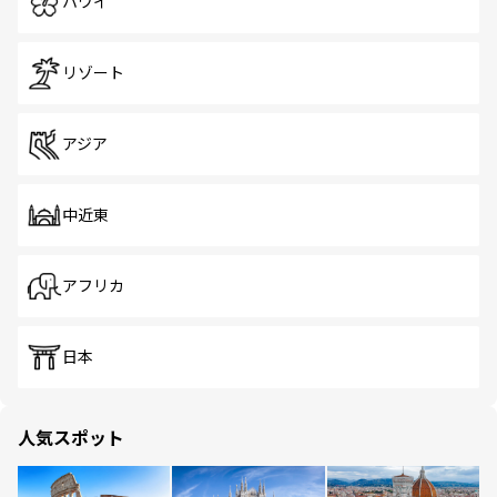
ハワイ
リゾート
アジア
中近東
アフリカ
日本
人気スポット