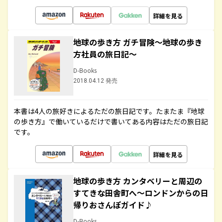
詳細を見る
地球の歩き方 ガチ冒険～地球の歩き
方社員の旅日記～
D-Books
2018.04.12 発売
本書は4人の旅好きによるただの旅日記です。たまたま『地球
の歩き方』で働いているだけで書いてある内容はただの旅日記
です。
詳細を見る
地球の歩き方 カンタベリーと周辺の
すてきな田舎町へ～ロンドンからの日
帰りおさんぽガイド♪
D-Books