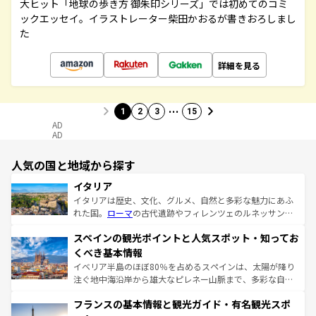
大ヒット「地球の歩き方 御朱印シリーズ」では初めてのコミ
ックエッセイ。イラストレーター柴田かおるが書きおろしまし
た
詳細を見る
…
1
2
3
15
AD
AD
人気の国と地域から探す
イタリア
イタリアは歴史、文化、グルメ、自然と多彩な魅力にあふ
れた国。
ローマ
の古代遺跡やフィレンツェのルネッサンス
美術、ヴェネツィアの運河など、歴史あるスポットはもち
スペインの観光ポイントと人気スポット・知ってお
ろん、トスカーナの美しい田園風景やアマルフィ海岸の絶
景など、自然景観も見逃せない。観光の合間には、本場の
くべき基本情報
ピザやパスタなど、絶品のイタリア料理を堪能することも
イベリア半島のほぼ80％を占めるスペインは、太陽が降り
できる。朝目覚めてから夜眠るまで、すべての瞬間を楽し
注ぐ地中海沿岸から雄大なピレネー山脈まで、多彩な自然
ませてくれるイタリアで、忘れられない旅をしてみよう！
と文化が詰まったヨーロッパ屈指の旅行先だ。多様な地域
なお、新着のイタリア情報は
コンテンツ一覧
を参照してほ
フランスの基本情報と観光ガイド・有名観光スポ
文化が根付くこの国では、情熱的なフラメンコ、熱気あふ
しい。