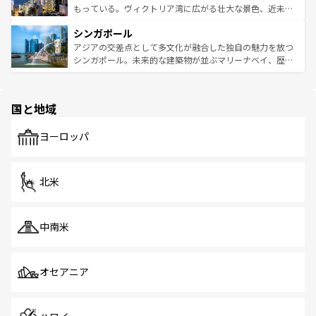
が旅行者を迎えてくれるので、きっと忘れられない旅にな
いビーチでリゾート気分を楽しむことができる。タイ料理
もっている。ヴィクトリア湾に広がる壮大な景色、近未来
るはずだ。 なお、新着のベトナム情報は
コンテンツ一覧
を
は世界的に有名で、屋台から高級レストランまで味覚を刺
的なアートスポット、そして歴史と現代が融合した町並
参照してほしい。
シンガポール
激する。気候は一年中温暖で、どの季節にも異なる楽しみ
み、どこを訪れても感動するはず。観光スポットが密集し
が待っている。親しみやすいタイの人々、仏教を中心とし
ており、効率よく見どころを回れるのも魅力。息をのむよ
アジアの交差点として多文化が融合した独自の魅力を放つ
た文化、そして多様な観光資源が、訪れる旅人を魅了し続
うな絶景から文化的な体験まで、香港を存分に楽しみ尽く
シンガポール。未来的な建築物が並ぶマリーナベイ、歴史
ける。 なお、新着のタイ情報は
コンテンツ一覧
を参照して
そう。 なお、新着の香港情報は
コンテンツ一覧
を参照して
と伝統を感じられるエスニックタウン、多数の緑豊かな公
ほしい。
ほしい。
園や自然保護区など、自然が調和した近代的な景観と文化
の多様性あふれるカラフルな町は、どこを歩いても新しい
国と地域
発見がある。さらに、治安のよさや充実した公共交通機関
も、旅行者にとっては魅力的なポイント。グルメも豊富
で、ホーカーズは地元の風情を楽しめる外せないスポット
ヨーロッパ
だ。訪れる人を飽きさせないシンガポールで、多様な魅力
を体感しよう。 なお、新着のシンガポール情報は
コンテン
ツ一覧
を参照してほしい。
北米
中南米
オセアニア