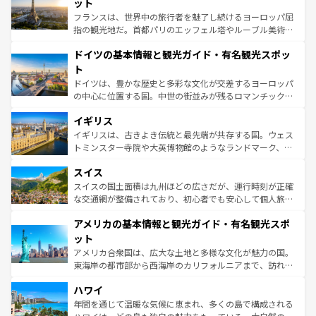
れる闘牛、そして美味しいタパスが生活の一部となってい
ット
る。首都マドリードの洗練された雰囲気や、バルセロナの
フランスは、世界中の旅行者を魅了し続けるヨーロッパ屈
アートに溢れた街角から、地方では古代ローマ遺跡や中世
指の観光地だ。首都パリのエッフェル塔やルーブル美術館
の城塞都市、穏やかなビーチリゾートまで多彩な表情を見
といった象徴的なスポットから、田舎町の古風な美しさま
せる。地方によって風土や気候が異なるスペインはその個
ドイツの基本情報と観光ガイド・有名観光スポッ
で、幅広い魅力が詰まっている。華麗な宮殿、歴史的な大
性で訪れる人を魅了する。 なお、新着のスペイン情報は
コ
聖堂、美しいビーチ、そして豊かな自然が、訪れる者を心
ト
ンテンツ一覧
を参照してほしい。
から魅了する。また、フランスは美食の国としても知ら
ドイツは、豊かな歴史と多彩な文化が交差するヨーロッパ
れ、フランス料理はユネスコ無形文化遺産にも登録されて
の中心に位置する国。中世の街並みが残るロマンチック街
いる。シャンパンの発祥地であるランス、プロヴァンスの
道から、未来を先取りするようなモダンな都市まで多様な
香り高いラベンダー畑など、多彩な楽しみ方が可能だ。さ
イギリス
顔を持つこの国は、どこを歩いても飽きることがない。ベ
らに、パリ以外の地域にも魅力が溢れており、どの街角に
ルリンの文化的活気、バイエルン州のアルプスの絶景、そ
イギリスは、古きよき伝統と最先端が共存する国。ウェス
も豊かな歴史と文化が息づいている。パリ以外の個性あふ
してライン川沿いのワイン畑といった風景は必見。ビール
トミンスター寺院や大英博物館のようなランドマーク、歴
れる地方に足を運ぶとそれぞれで全く異なる文化を体験で
とソーセージを味わいながら地元の人と過ごす楽しい時間
史ある大学都市、美しい丘陵地帯や牧歌的な風景など、エ
きるだろう。 なお、新着のフランス情報は
コンテンツ一覧
スイス
は、お酒好きな人にはぜひ体験してほしい。 なお、新着の
リアごとに異なる魅力がある。また、優雅なアフタヌーン
を参照してほしい。
ドイツ情報は
コンテンツ一覧
を参照してほしい。
ティー、ビール好きにはたまらない英国パブ、サッカー観
スイスの国土面積は九州ほどの広さだが、運行時刻が正確
戦など、本場だからこそできる体験も豊富。イギリスを旅
な交通網が整備されており、初心者でも安心して個人旅行
して楽しみつくそう。 なお、新着のイギリス情報は
コンテ
を楽しめる。日本同様に時刻表どおりの旅が可能だ。中世
アメリカの基本情報と観光ガイド・有名観光スポ
ンツ一覧
を参照してほしい。
の建物がそのまま残る町や、スイスならではのユニークな
博物館もあり、アルプス観光だけでなく町歩きも満喫する
ット
ことができる。国民の所得が高いため物価も高いが、旅行
アメリカ合衆国は、広大な土地と多様な文化が魅力の国。
者向けの交通パス提供のサービスもあり、うまく活用すれ
東海岸の都市部から西海岸のカリフォルニアまで、訪れる
ば市内交通費無料で観光を楽しむこともできる。 なお、新
場所ごとに異なる風景と体験が待っている。ニューヨーク
着のスイス情報は
コンテンツ一覧
を参照してほしい。
ハワイ
のような巨大都市は、観光、ショッピング、エンターテイ
ンメントが詰まった刺激的なスポットだ。一方、アメリカ
年間を通じて温暖な気候に恵まれ、多くの島で構成される
西部には大自然が広がり、グランドキャニオンやイエロー