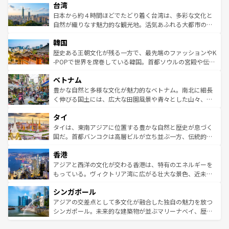
ならではの贅沢な旅のスタイルだ。 なお、新着のアメリカ
台湾
れるおもてなしの心で訪れる人々を迎えてくれるハワイの
リアリーフや大陸中央部にそびえるウルル（エアーズロッ
情報は
コンテンツ一覧
を参照してほしい。
人々、おいしいローカルフードやハワイアンミュージッ
ク）、タスマニアの美しい原生林やケアンズの熱帯雨林な
日本から約４時間ほどでたどり着く台湾は、多彩な文化と
ク、伝統的なフラダンスなど、すべてがハワイの魅力を彩
ど、見どころがたくさん。また、カフェやワイン、オージ
自然が織りなす魅力的な観光地。活気あふれる大都市の台
っている。訪れるたびに新しい発見と感動が待っているハ
ービーフなどの食文化も豊かで、美味しいものであふれて
北やノスタルジックな町並みが人気な九份（ジォウフェ
ワイを、存分に味わってほしい。 なお、新着のハワイ情報
韓国
いる。アクティビティも充実しており、サーフィンやダイ
ン）、静ひつな山岳地帯である台湾東部など、都市の喧騒
は
コンテンツ一覧
を参照してほしい。
ビング、ハイキングなど、アウトドア好きにはたまらな
と山間の静けさが共存しており、訪れる人に新しい発見と
歴史ある王朝文化が残る一方で、最先端のファッションやK
い。オーストラリアの多彩な魅力を存分に味わいつくそ
驚きをもたらしてくれる。また、奥深い台湾の食文化も魅
-POPで世界を席巻している韓国。首都ソウルの宮殿や伝統
う。 なお、新着のオーストラリア情報は
コンテンツ一覧
を
力で、夜市などの屋台グルメから高級料理、ヘルシーで美
家屋が並ぶエリアでは韓国の歴史と文化に浸ることがで
参照してほしい。
ベトナム
容にもいいと評判のスイーツなど、バラエティ豊かな料理
き、地方に足を延ばせば四季折々の自然美を楽しむことが
が味わえる。 なお、新着の台湾情報は
コンテンツ一覧
を参
できる。そして、キムチや焼肉、絶品のストリートフード
豊かな自然と多様な文化が魅力的なベトナム。南北に細長
照してほしい。
まで、さまざまな韓国料理が待っている。夜には、韓国な
く伸びる国土には、広大な田園風景や青々とした山々、世
らではのナイトライフも堪能できる。あたたかいホスピタ
界遺産に登録された壮大な自然景観が点在し、都市部では
タイ
リティに包まれながら、韓国の多彩な魅力を心ゆくまで味
急速な発展と共に伝統が息づく。ハノイの古い町並みやホ
わってみてほしい。 なお、新着の韓国情報は
コンテンツ一
ーチミン市のフランス統治時代の建物も、独特の雰囲気を
タイは、東南アジアに位置する豊かな自然と歴史が息づく
覧
を参照してほしい。
醸し出している。また、バラエティの豊かさとおいしさで
国だ。首都バンコクは高層ビルが立ち並ぶ一方、伝統的な
世界中の食通を魅了してやまないベトナム料理も魅力のひ
寺院や市場がいたるところに点在し、古きよき文化と現代
香港
とつ。フォーやバインミー、ベトナムコーヒーなどは、ぜ
の活気が交差している。北部ではチェンマイなどの山岳地
ひ現地で味わいたい。どの地域を訪れてもあたたかい人々
帯で自然と触れ合い、南部ではプーケットやクラビの美し
アジアと西洋の文化が交わる香港は、特有のエネルギーを
が旅行者を迎えてくれるので、きっと忘れられない旅にな
いビーチでリゾート気分を楽しむことができる。タイ料理
もっている。ヴィクトリア湾に広がる壮大な景色、近未来
るはずだ。 なお、新着のベトナム情報は
コンテンツ一覧
を
は世界的に有名で、屋台から高級レストランまで味覚を刺
的なアートスポット、そして歴史と現代が融合した町並
参照してほしい。
シンガポール
激する。気候は一年中温暖で、どの季節にも異なる楽しみ
み、どこを訪れても感動するはず。観光スポットが密集し
が待っている。親しみやすいタイの人々、仏教を中心とし
ており、効率よく見どころを回れるのも魅力。息をのむよ
アジアの交差点として多文化が融合した独自の魅力を放つ
た文化、そして多様な観光資源が、訪れる旅人を魅了し続
うな絶景から文化的な体験まで、香港を存分に楽しみ尽く
シンガポール。未来的な建築物が並ぶマリーナベイ、歴史
ける。 なお、新着のタイ情報は
コンテンツ一覧
を参照して
そう。 なお、新着の香港情報は
コンテンツ一覧
を参照して
と伝統を感じられるエスニックタウン、多数の緑豊かな公
ほしい。
ほしい。