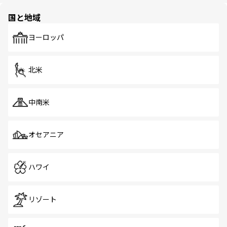
園や自然保護区など、自然が調和した近代的な景観と文化
の多様性あふれるカラフルな町は、どこを歩いても新しい
国と地域
発見がある。さらに、治安のよさや充実した公共交通機関
も、旅行者にとっては魅力的なポイント。グルメも豊富
で、ホーカーズは地元の風情を楽しめる外せないスポット
ヨーロッパ
だ。訪れる人を飽きさせないシンガポールで、多様な魅力
を体感しよう。 なお、新着のシンガポール情報は
コンテン
ツ一覧
を参照してほしい。
北米
中南米
オセアニア
ハワイ
リゾート