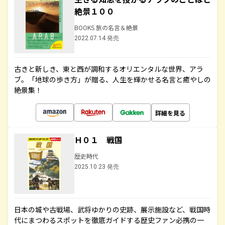
絶景１００
BOOKS 旅の名言＆絶景
2022.07.14 発売
古きと新しき、東と西が調和するオリエンタルな世界、アラ
ブ。「地球の歩き方」が贈る、人生を輝かせる名言と癒やしの
絶景集！
詳細を見る
Ｈ０１ 戦国
歴史時代
2025.10.23 発売
日本の城や古戦場、武将ゆかりの史跡、展示施設など、戦国時
代にまつわるスポットを徹底ガイドする歴史ファン必携の一