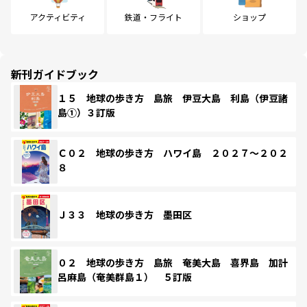
アクティビティ
鉄道・フライト
ショップ
新刊ガイドブック
１５ 地球の歩き方 島旅 伊豆大島 利島（伊豆諸
島①）３訂版
Ｃ０２ 地球の歩き方 ハワイ島 ２０２７～２０２
８
Ｊ３３ 地球の歩き方 墨田区
０２ 地球の歩き方 島旅 奄美大島 喜界島 加計
呂麻島（奄美群島１） ５訂版