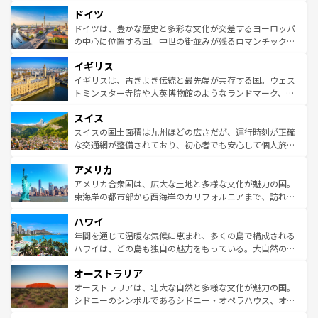
といった象徴的なスポットから、田舎町の古風な美しさま
せる。地方によって風土や気候が異なるスペインはその個
ドイツ
で、幅広い魅力が詰まっている。華麗な宮殿、歴史的な大
性で訪れる人を魅了する。 なお、新着のスペイン情報は
コ
聖堂、美しいビーチ、そして豊かな自然が、訪れる者を心
ドイツは、豊かな歴史と多彩な文化が交差するヨーロッパ
ンテンツ一覧
を参照してほしい。
から魅了する。また、フランスは美食の国としても知ら
の中心に位置する国。中世の街並みが残るロマンチック街
れ、フランス料理はユネスコ無形文化遺産にも登録されて
道から、未来を先取りするようなモダンな都市まで多様な
イギリス
いる。シャンパンの発祥地であるランス、プロヴァンスの
顔を持つこの国は、どこを歩いても飽きることがない。ベ
香り高いラベンダー畑など、多彩な楽しみ方が可能だ。さ
ルリンの文化的活気、バイエルン州のアルプスの絶景、そ
イギリスは、古きよき伝統と最先端が共存する国。ウェス
らに、パリ以外の地域にも魅力が溢れており、どの街角に
してライン川沿いのワイン畑といった風景は必見。ビール
トミンスター寺院や大英博物館のようなランドマーク、歴
も豊かな歴史と文化が息づいている。パリ以外の個性あふ
とソーセージを味わいながら地元の人と過ごす楽しい時間
史ある大学都市、美しい丘陵地帯や牧歌的な風景など、エ
れる地方に足を運ぶとそれぞれで全く異なる文化を体験で
スイス
は、お酒好きな人にはぜひ体験してほしい。 なお、新着の
リアごとに異なる魅力がある。また、優雅なアフタヌーン
きるだろう。 なお、新着のフランス情報は
コンテンツ一覧
ドイツ情報は
コンテンツ一覧
を参照してほしい。
ティー、ビール好きにはたまらない英国パブ、サッカー観
スイスの国土面積は九州ほどの広さだが、運行時刻が正確
を参照してほしい。
戦など、本場だからこそできる体験も豊富。イギリスを旅
な交通網が整備されており、初心者でも安心して個人旅行
して楽しみつくそう。 なお、新着のイギリス情報は
コンテ
を楽しめる。日本同様に時刻表どおりの旅が可能だ。中世
アメリカ
ンツ一覧
を参照してほしい。
の建物がそのまま残る町や、スイスならではのユニークな
博物館もあり、アルプス観光だけでなく町歩きも満喫する
アメリカ合衆国は、広大な土地と多様な文化が魅力の国。
ことができる。国民の所得が高いため物価も高いが、旅行
東海岸の都市部から西海岸のカリフォルニアまで、訪れる
者向けの交通パス提供のサービスもあり、うまく活用すれ
場所ごとに異なる風景と体験が待っている。ニューヨーク
ハワイ
ば市内交通費無料で観光を楽しむこともできる。 なお、新
のような巨大都市は、観光、ショッピング、エンターテイ
着のスイス情報は
コンテンツ一覧
を参照してほしい。
ンメントが詰まった刺激的なスポットだ。一方、アメリカ
年間を通じて温暖な気候に恵まれ、多くの島で構成される
西部には大自然が広がり、グランドキャニオンやイエロー
ハワイは、どの島も独自の魅力をもっている。大自然の神
ストーン国立公園といった絶景が堪能できる。さらに、南
秘を感じたいなら、火山が生み出した壮大な景観を誇るハ
オーストラリア
部のニューオーリンズでは、音楽と美食が融合した独特の
ワイ島は見逃せない。また、定番の観光地といえばオアフ
文化が魅力。旅行者はアメリカの各地域で異なる魅力を楽
島だが、静かな自然を求めるならマウイ島やカウアイ島が
オーストラリアは、壮大な自然と多様な文化が魅力の国。
しみながら、その多様性と豊かな歴史を感じることができ
おすすめ。エメラルドグリーンに輝く海をはじめ、豊かな
シドニーのシンボルであるシドニー・オペラハウス、オー
るだろう。車でのロードトリップや列車の旅も、アメリカ
文化や歴史が息づいている。「アロハスピリット」と呼ば
ストラリア東海岸北部に広がる大サンゴ礁地帯グレートバ