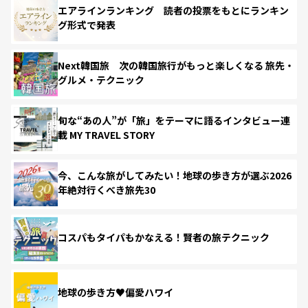
エアラインランキング 読者の投票をもとにランキン
グ形式で発表
Next韓国旅 次の韓国旅行がもっと楽しくなる 旅先・
グルメ・テクニック
旬な“あの人”が「旅」をテーマに語るインタビュー連
載 MY TRAVEL STORY
今、こんな旅がしてみたい！地球の歩き方が選ぶ2026
年絶対行くべき旅先30
コスパもタイパもかなえる！賢者の旅テクニック
地球の歩き方♥偏愛ハワイ