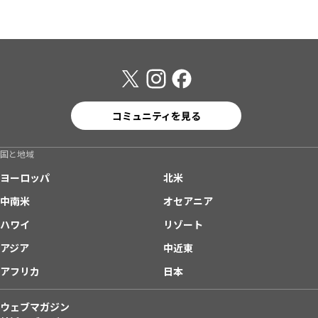
コミュニティを見る
国と地域
ヨーロッパ
北米
中南米
オセアニア
ハワイ
リゾート
アジア
中近東
アフリカ
日本
ウェブマガジン