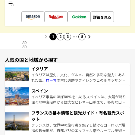
冊。
詳細を見る
…
1
2
3
8
AD
AD
人気の国と地域から探す
イタリア
イタリアは歴史、文化、グルメ、自然と多彩な魅力にあふ
れた国。
ローマ
の古代遺跡やフィレンツェのルネッサンス
美術、ヴェネツィアの運河など、歴史あるスポットはもち
スペイン
ろん、トスカーナの美しい田園風景やアマルフィ海岸の絶
景など、自然景観も見逃せない。観光の合間には、本場の
イベリア半島のほぼ80％を占めるスペインは、太陽が降り
ピザやパスタなど、絶品のイタリア料理を堪能することも
注ぐ地中海沿岸から雄大なピレネー山脈まで、多彩な自然
できる。朝目覚めてから夜眠るまで、すべての瞬間を楽し
と文化が詰まったヨーロッパ屈指の旅行先だ。多様な地域
フランスの基本情報と観光ガイド・有名観光スポ
ませてくれるイタリアで、忘れられない旅をしてみよう！
文化が根付くこの国では、情熱的なフラメンコ、熱気あふ
なお、新着のイタリア情報は
コンテンツ一覧
を参照してほ
れる闘牛、そして美味しいタパスが生活の一部となってい
ット
しい。
る。首都マドリードの洗練された雰囲気や、バルセロナの
フランスは、世界中の旅行者を魅了し続けるヨーロッパ屈
アートに溢れた街角から、地方では古代ローマ遺跡や中世
指の観光地だ。首都パリのエッフェル塔やルーブル美術館
の城塞都市、穏やかなビーチリゾートまで多彩な表情を見