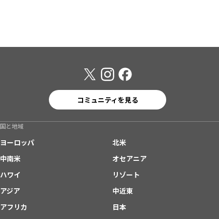
コミュニティを見る
国と地域
ヨーロッパ
北米
中南米
オセアニア
ハワイ
リゾート
アジア
中近東
アフリカ
日本