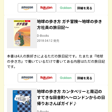
詳細を見る
地球の歩き方 ガチ冒険～地球の歩き
方社員の旅日記～
D-Books
2018.04.12 発売
本書は4人の旅好きによるただの旅日記です。たまたま『地球
の歩き方』で働いているだけで書いてある内容はただの旅日記
です。
詳細を見る
地球の歩き方 カンタベリーと周辺の
すてきな田舎町へ～ロンドンからの日
帰りおさんぽガイド♪
D-Books