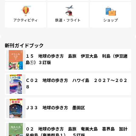
アクティビティ
鉄道・フライト
ショップ
新刊ガイドブック
１５ 地球の歩き方 島旅 伊豆大島 利島（伊豆諸
島①）３訂版
Ｃ０２ 地球の歩き方 ハワイ島 ２０２７～２０２
８
Ｊ３３ 地球の歩き方 墨田区
０２ 地球の歩き方 島旅 奄美大島 喜界島 加計
呂麻島（奄美群島１） ５訂版