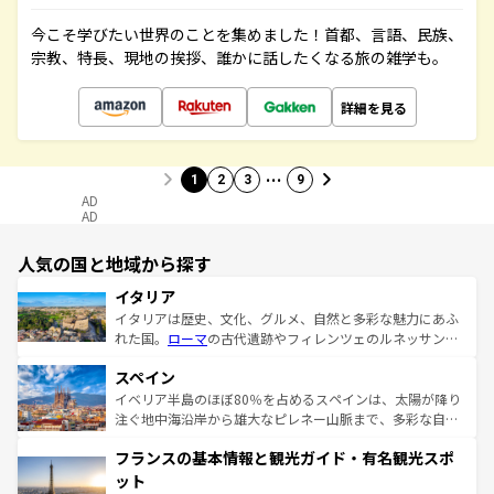
今こそ学びたい世界のことを集めました！首都、言語、民族、
宗教、特長、現地の挨拶、誰かに話したくなる旅の雑学も。
詳細を見る
…
1
2
3
9
AD
AD
人気の国と地域から探す
イタリア
イタリアは歴史、文化、グルメ、自然と多彩な魅力にあふ
れた国。
ローマ
の古代遺跡やフィレンツェのルネッサンス
美術、ヴェネツィアの運河など、歴史あるスポットはもち
スペイン
ろん、トスカーナの美しい田園風景やアマルフィ海岸の絶
景など、自然景観も見逃せない。観光の合間には、本場の
イベリア半島のほぼ80％を占めるスペインは、太陽が降り
ピザやパスタなど、絶品のイタリア料理を堪能することも
注ぐ地中海沿岸から雄大なピレネー山脈まで、多彩な自然
できる。朝目覚めてから夜眠るまで、すべての瞬間を楽し
と文化が詰まったヨーロッパ屈指の旅行先だ。多様な地域
フランスの基本情報と観光ガイド・有名観光スポ
ませてくれるイタリアで、忘れられない旅をしてみよう！
文化が根付くこの国では、情熱的なフラメンコ、熱気あふ
なお、新着のイタリア情報は
コンテンツ一覧
を参照してほ
れる闘牛、そして美味しいタパスが生活の一部となってい
ット