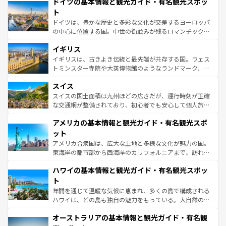
ドイツの基本情報と観光ガイド・有名観光スポッ
で、幅広い魅力が詰まっている。華麗な宮殿、歴史的な大
性で訪れる人を魅了する。 なお、新着のスペイン情報は
コ
聖堂、美しいビーチ、そして豊かな自然が、訪れる者を心
ト
ンテンツ一覧
を参照してほしい。
から魅了する。また、フランスは美食の国としても知ら
ドイツは、豊かな歴史と多彩な文化が交差するヨーロッパ
れ、フランス料理はユネスコ無形文化遺産にも登録されて
の中心に位置する国。中世の街並みが残るロマンチック街
いる。シャンパンの発祥地であるランス、プロヴァンスの
道から、未来を先取りするようなモダンな都市まで多様な
香り高いラベンダー畑など、多彩な楽しみ方が可能だ。さ
イギリス
顔を持つこの国は、どこを歩いても飽きることがない。ベ
らに、パリ以外の地域にも魅力が溢れており、どの街角に
ルリンの文化的活気、バイエルン州のアルプスの絶景、そ
イギリスは、古きよき伝統と最先端が共存する国。ウェス
も豊かな歴史と文化が息づいている。パリ以外の個性あふ
してライン川沿いのワイン畑といった風景は必見。ビール
トミンスター寺院や大英博物館のようなランドマーク、歴
れる地方に足を運ぶとそれぞれで全く異なる文化を体験で
とソーセージを味わいながら地元の人と過ごす楽しい時間
史ある大学都市、美しい丘陵地帯や牧歌的な風景など、エ
きるだろう。 なお、新着のフランス情報は
コンテンツ一覧
スイス
は、お酒好きな人にはぜひ体験してほしい。 なお、新着の
リアごとに異なる魅力がある。また、優雅なアフタヌーン
を参照してほしい。
ドイツ情報は
コンテンツ一覧
を参照してほしい。
ティー、ビール好きにはたまらない英国パブ、サッカー観
スイスの国土面積は九州ほどの広さだが、運行時刻が正確
戦など、本場だからこそできる体験も豊富。イギリスを旅
な交通網が整備されており、初心者でも安心して個人旅行
して楽しみつくそう。 なお、新着のイギリス情報は
コンテ
を楽しめる。日本同様に時刻表どおりの旅が可能だ。中世
アメリカの基本情報と観光ガイド・有名観光スポ
ンツ一覧
を参照してほしい。
の建物がそのまま残る町や、スイスならではのユニークな
博物館もあり、アルプス観光だけでなく町歩きも満喫する
ット
ことができる。国民の所得が高いため物価も高いが、旅行
アメリカ合衆国は、広大な土地と多様な文化が魅力の国。
者向けの交通パス提供のサービスもあり、うまく活用すれ
東海岸の都市部から西海岸のカリフォルニアまで、訪れる
ば市内交通費無料で観光を楽しむこともできる。 なお、新
場所ごとに異なる風景と体験が待っている。ニューヨーク
着のスイス情報は
コンテンツ一覧
を参照してほしい。
ハワイの基本情報と観光ガイド・有名観光スポッ
のような巨大都市は、観光、ショッピング、エンターテイ
ンメントが詰まった刺激的なスポットだ。一方、アメリカ
ト
西部には大自然が広がり、グランドキャニオンやイエロー
年間を通じて温暖な気候に恵まれ、多くの島で構成される
ストーン国立公園といった絶景が堪能できる。さらに、南
ハワイは、どの島も独自の魅力をもっている。大自然の神
部のニューオーリンズでは、音楽と美食が融合した独特の
秘を感じたいなら、火山が生み出した壮大な景観を誇るハ
文化が魅力。旅行者はアメリカの各地域で異なる魅力を楽
オーストラリアの基本情報と観光ガイド・有名観
ワイ島は見逃せない。また、定番の観光地といえばオアフ
しみながら、その多様性と豊かな歴史を感じることができ