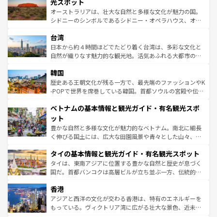
島だが、静かな自然を求めるならマウイ島やカウアイ島が
光スポット
るだろう。車でのロードトリップや列車の旅も、アメリカ
おすすめ。エメラルドグリーンに輝く海をはじめ、豊かな
オーストラリアは、壮大な自然と多様な文化が魅力の国。
ならではの贅沢な旅のスタイルだ。 なお、新着のアメリカ
文化や歴史が息づいている。「アロハスピリット」と呼ば
シドニーのシンボルであるシドニー・オペラハウス、オー
情報は
コンテンツ一覧
を参照してほしい。
れるおもてなしの心で訪れる人々を迎えてくれるハワイの
ストラリア東海岸北部に広がる大サンゴ礁地帯グレートバ
人々、おいしいローカルフードやハワイアンミュージッ
台湾
リアリーフや大陸中央部にそびえるウルル（エアーズロッ
ク、伝統的なフラダンスなど、すべてがハワイの魅力を彩
ク）、タスマニアの美しい原生林やケアンズの熱帯雨林な
日本から約４時間ほどでたどり着く台湾は、多彩な文化と
っている。訪れるたびに新しい発見と感動が待っているハ
ど、見どころがたくさん。また、カフェやワイン、オージ
自然が織りなす魅力的な観光地。活気あふれる大都市の台
ワイを、存分に味わってほしい。 なお、新着のハワイ情報
ービーフなどの食文化も豊かで、美味しいものであふれて
北やノスタルジックな町並みが人気な九份（ジォウフェ
は
コンテンツ一覧
を参照してほしい。
韓国
いる。アクティビティも充実しており、サーフィンやダイ
ン）、静ひつな山岳地帯である台湾東部など、都市の喧騒
ビング、ハイキングなど、アウトドア好きにはたまらな
と山間の静けさが共存しており、訪れる人に新しい発見と
歴史ある王朝文化が残る一方で、最先端のファッションやK
い。オーストラリアの多彩な魅力を存分に味わいつくそ
驚きをもたらしてくれる。また、奥深い台湾の食文化も魅
-POPで世界を席巻している韓国。首都ソウルの宮殿や伝統
う。 なお、新着のオーストラリア情報は
コンテンツ一覧
を
力で、夜市などの屋台グルメから高級料理、ヘルシーで美
家屋が並ぶエリアでは韓国の歴史と文化に浸ることがで
参照してほしい。
ベトナムの基本情報と観光ガイド・有名観光スポ
容にもいいと評判のスイーツなど、バラエティ豊かな料理
き、地方に足を延ばせば四季折々の自然美を楽しむことが
が味わえる。 なお、新着の台湾情報は
コンテンツ一覧
を参
できる。そして、キムチや焼肉、絶品のストリートフード
ット
照してほしい。
まで、さまざまな韓国料理が待っている。夜には、韓国な
豊かな自然と多様な文化が魅力的なベトナム。南北に細長
らではのナイトライフも堪能できる。あたたかいホスピタ
く伸びる国土には、広大な田園風景や青々とした山々、世
リティに包まれながら、韓国の多彩な魅力を心ゆくまで味
界遺産に登録された壮大な自然景観が点在し、都市部では
わってみてほしい。 なお、新着の韓国情報は
コンテンツ一
タイの基本情報と観光ガイド・有名観光スポット
急速な発展と共に伝統が息づく。ハノイの古い町並みやホ
覧
を参照してほしい。
ーチミン市のフランス統治時代の建物も、独特の雰囲気を
タイは、東南アジアに位置する豊かな自然と歴史が息づく
醸し出している。また、バラエティの豊かさとおいしさで
国だ。首都バンコクは高層ビルが立ち並ぶ一方、伝統的な
世界中の食通を魅了してやまないベトナム料理も魅力のひ
寺院や市場がいたるところに点在し、古きよき文化と現代
香港
とつ。フォーやバインミー、ベトナムコーヒーなどは、ぜ
の活気が交差している。北部ではチェンマイなどの山岳地
ひ現地で味わいたい。どの地域を訪れてもあたたかい人々
帯で自然と触れ合い、南部ではプーケットやクラビの美し
アジアと西洋の文化が交わる香港は、特有のエネルギーを
が旅行者を迎えてくれるので、きっと忘れられない旅にな
いビーチでリゾート気分を楽しむことができる。タイ料理
もっている。ヴィクトリア湾に広がる壮大な景色、近未来
るはずだ。 なお、新着のベトナム情報は
コンテンツ一覧
を
は世界的に有名で、屋台から高級レストランまで味覚を刺
的なアートスポット、そして歴史と現代が融合した町並