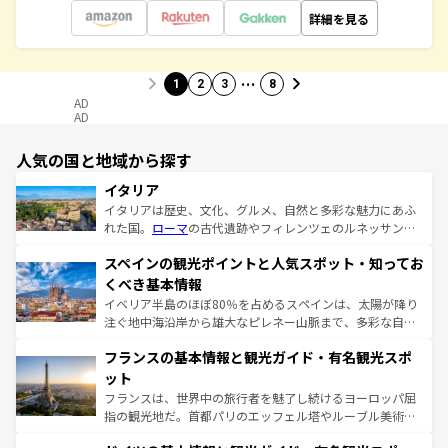
詳細を見る
…
1
2
3
8
AD
AD
人気の国と地域から探す
イタリア
イタリアは歴史、文化、グルメ、自然と多彩な魅力にあふ
れた国。
ローマ
の古代遺跡やフィレンツェのルネッサンス
美術、ヴェネツィアの運河など、歴史あるスポットはもち
スペインの観光ポイントと人気スポット・知ってお
ろん、トスカーナの美しい田園風景やアマルフィ海岸の絶
景など、自然景観も見逃せない。観光の合間には、本場の
くべき基本情報
ピザやパスタなど、絶品のイタリア料理を堪能することも
イベリア半島のほぼ80％を占めるスペインは、太陽が降り
できる。朝目覚めてから夜眠るまで、すべての瞬間を楽し
注ぐ地中海沿岸から雄大なピレネー山脈まで、多彩な自然
ませてくれるイタリアで、忘れられない旅をしてみよう！
と文化が詰まったヨーロッパ屈指の旅行先だ。多様な地域
なお、新着のイタリア情報は
コンテンツ一覧
を参照してほ
フランスの基本情報と観光ガイド・有名観光スポ
文化が根付くこの国では、情熱的なフラメンコ、熱気あふ
しい。
れる闘牛、そして美味しいタパスが生活の一部となってい
ット
る。首都マドリードの洗練された雰囲気や、バルセロナの
フランスは、世界中の旅行者を魅了し続けるヨーロッパ屈
アートに溢れた街角から、地方では古代ローマ遺跡や中世
指の観光地だ。首都パリのエッフェル塔やルーブル美術館
の城塞都市、穏やかなビーチリゾートまで多彩な表情を見
といった象徴的なスポットから、田舎町の古風な美しさま
せる。地方によって風土や気候が異なるスペインはその個