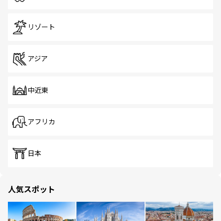
リゾート
アジア
中近東
アフリカ
日本
人気スポット