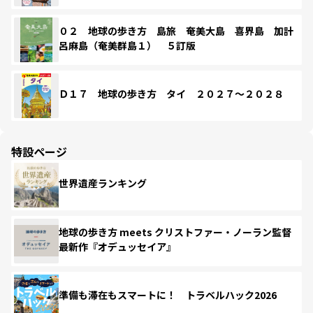
０２ 地球の歩き方 島旅 奄美大島 喜界島 加計
呂麻島（奄美群島１） ５訂版
Ｄ１７ 地球の歩き方 タイ ２０２７～２０２８
特設ページ
世界遺産ランキング
地球の歩き方 meets クリストファー・ノーラン監督
最新作『オデュッセイア』
準備も滞在もスマートに！ トラベルハック2026