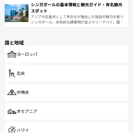
参照してほしい。
シンガポールの基本情報と観光ガイド・有名観光
激する。気候は一年中温暖で、どの季節にも異なる楽しみ
み、どこを訪れても感動するはず。観光スポットが密集し
が待っている。親しみやすいタイの人々、仏教を中心とし
ており、効率よく見どころを回れるのも魅力。息をのむよ
スポット
た文化、そして多様な観光資源が、訪れる旅人を魅了し続
うな絶景から文化的な体験まで、香港を存分に楽しみ尽く
アジアの交差点として多文化が融合した独自の魅力を放つ
ける。 なお、新着のタイ情報は
コンテンツ一覧
を参照して
そう。 なお、新着の香港情報は
コンテンツ一覧
を参照して
シンガポール。未来的な建築物が並ぶマリーナベイ、歴史
ほしい。
ほしい。
と伝統を感じられるエスニックタウン、多数の緑豊かな公
園や自然保護区など、自然が調和した近代的な景観と文化
の多様性あふれるカラフルな町は、どこを歩いても新しい
国と地域
発見がある。さらに、治安のよさや充実した公共交通機関
も、旅行者にとっては魅力的なポイント。グルメも豊富
で、ホーカーズは地元の風情を楽しめる外せないスポット
ヨーロッパ
だ。訪れる人を飽きさせないシンガポールで、多様な魅力
を体感しよう。 なお、新着のシンガポール情報は
コンテン
ツ一覧
を参照してほしい。
北米
中南米
オセアニア
ハワイ