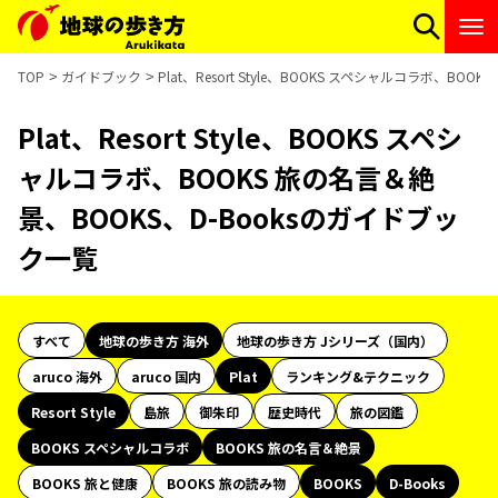
TOP
ガイドブック
Plat、Resort Style、BOOKS スペシャルコラボ、B
Plat、Resort Style、BOOKS スペシ
ャルコラボ、BOOKS 旅の名言＆絶
景、BOOKS、D-Booksのガイドブッ
ク一覧
すべて
地球の歩き方 海外
地球の歩き方 Jシリーズ（国内）
aruco 海外
aruco 国内
Plat
ランキング&テクニック
Resort Style
島旅
御朱印
歴史時代
旅の図鑑
BOOKS スペシャルコラボ
BOOKS 旅の名言＆絶景
BOOKS 旅と健康
BOOKS 旅の読み物
BOOKS
D-Books