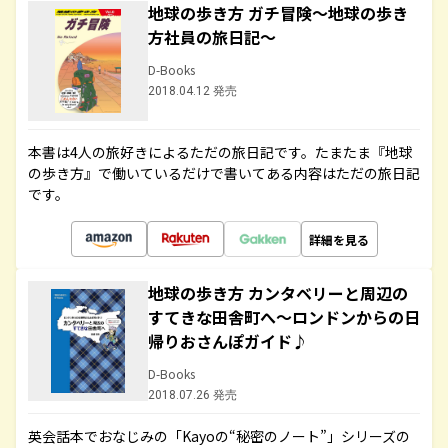
地球の歩き方 ガチ冒険～地球の歩き
方社員の旅日記～
D-Books
2018.04.12 発売
本書は4人の旅好きによるただの旅日記です。たまたま『地球
の歩き方』で働いているだけで書いてある内容はただの旅日記
です。
詳細を見る
地球の歩き方 カンタベリーと周辺の
すてきな田舎町へ～ロンドンからの日
帰りおさんぽガイド♪
D-Books
2018.07.26 発売
英会話本でおなじみの「Kayoの“秘密のノート”」シリーズの