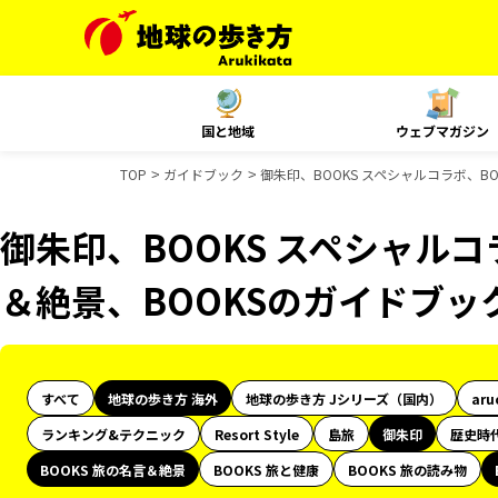
国と地域
ウェブマガジン
TOP
ガイドブック
御朱印、BOOKS スペシャルコラボ、B
御朱印、BOOKS スペシャルコ
＆絶景、BOOKSのガイドブッ
すべて
地球の歩き方 海外
地球の歩き方 Jシリーズ（国内）
aru
ランキング&テクニック
Resort Style
島旅
御朱印
歴史時
BOOKS 旅の名言＆絶景
BOOKS 旅と健康
BOOKS 旅の読み物