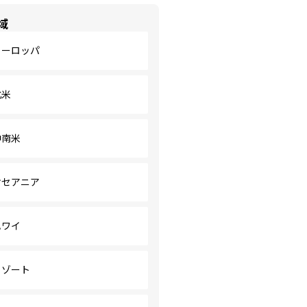
域
ヨーロッパ
北米
中南米
オセアニア
ハワイ
リゾート