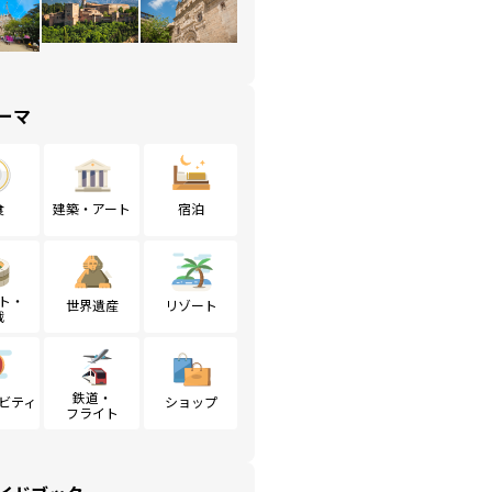
ーマ
食
建築・アート
宿泊
ト・
世界遺産
リゾート
戦
鉄道・
ビティ
ショップ
フライト