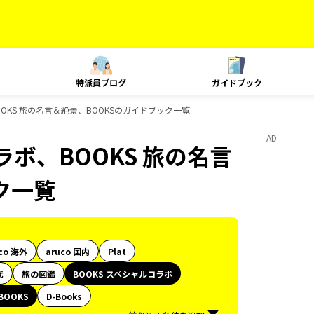
特派員ブログ
ガイドブック
OOKS 旅の名言＆絶景、BOOKSのガイドブック一覧
AD
ラボ、BOOKS 旅の名言
ク一覧
co 海外
aruco 国内
Plat
代
旅の図鑑
BOOKS スペシャルコラボ
BOOKS
D-Books