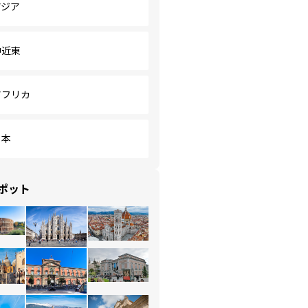
アジア
中近東
アフリカ
日本
ポット