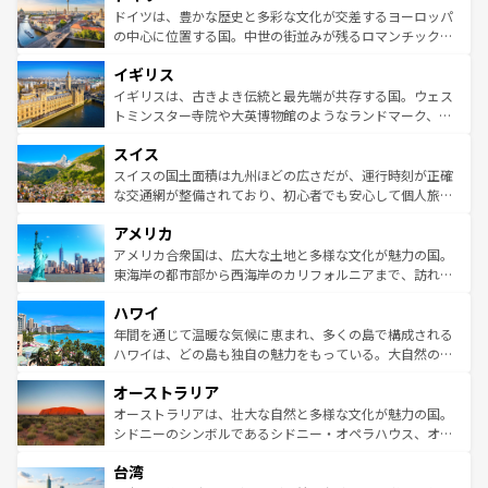
性で訪れる人を魅了する。 なお、新着のスペイン情報は
コ
聖堂、美しいビーチ、そして豊かな自然が、訪れる者を心
ドイツは、豊かな歴史と多彩な文化が交差するヨーロッパ
ンテンツ一覧
を参照してほしい。
から魅了する。また、フランスは美食の国としても知ら
の中心に位置する国。中世の街並みが残るロマンチック街
れ、フランス料理はユネスコ無形文化遺産にも登録されて
道から、未来を先取りするようなモダンな都市まで多様な
イギリス
いる。シャンパンの発祥地であるランス、プロヴァンスの
顔を持つこの国は、どこを歩いても飽きることがない。ベ
香り高いラベンダー畑など、多彩な楽しみ方が可能だ。さ
ルリンの文化的活気、バイエルン州のアルプスの絶景、そ
イギリスは、古きよき伝統と最先端が共存する国。ウェス
らに、パリ以外の地域にも魅力が溢れており、どの街角に
してライン川沿いのワイン畑といった風景は必見。ビール
トミンスター寺院や大英博物館のようなランドマーク、歴
も豊かな歴史と文化が息づいている。パリ以外の個性あふ
とソーセージを味わいながら地元の人と過ごす楽しい時間
史ある大学都市、美しい丘陵地帯や牧歌的な風景など、エ
れる地方に足を運ぶとそれぞれで全く異なる文化を体験で
スイス
は、お酒好きな人にはぜひ体験してほしい。 なお、新着の
リアごとに異なる魅力がある。また、優雅なアフタヌーン
きるだろう。 なお、新着のフランス情報は
コンテンツ一覧
ドイツ情報は
コンテンツ一覧
を参照してほしい。
ティー、ビール好きにはたまらない英国パブ、サッカー観
スイスの国土面積は九州ほどの広さだが、運行時刻が正確
を参照してほしい。
戦など、本場だからこそできる体験も豊富。イギリスを旅
な交通網が整備されており、初心者でも安心して個人旅行
して楽しみつくそう。 なお、新着のイギリス情報は
コンテ
を楽しめる。日本同様に時刻表どおりの旅が可能だ。中世
アメリカ
ンツ一覧
を参照してほしい。
の建物がそのまま残る町や、スイスならではのユニークな
博物館もあり、アルプス観光だけでなく町歩きも満喫する
アメリカ合衆国は、広大な土地と多様な文化が魅力の国。
ことができる。国民の所得が高いため物価も高いが、旅行
東海岸の都市部から西海岸のカリフォルニアまで、訪れる
者向けの交通パス提供のサービスもあり、うまく活用すれ
場所ごとに異なる風景と体験が待っている。ニューヨーク
ハワイ
ば市内交通費無料で観光を楽しむこともできる。 なお、新
のような巨大都市は、観光、ショッピング、エンターテイ
着のスイス情報は
コンテンツ一覧
を参照してほしい。
ンメントが詰まった刺激的なスポットだ。一方、アメリカ
年間を通じて温暖な気候に恵まれ、多くの島で構成される
西部には大自然が広がり、グランドキャニオンやイエロー
ハワイは、どの島も独自の魅力をもっている。大自然の神
ストーン国立公園といった絶景が堪能できる。さらに、南
秘を感じたいなら、火山が生み出した壮大な景観を誇るハ
オーストラリア
部のニューオーリンズでは、音楽と美食が融合した独特の
ワイ島は見逃せない。また、定番の観光地といえばオアフ
文化が魅力。旅行者はアメリカの各地域で異なる魅力を楽
島だが、静かな自然を求めるならマウイ島やカウアイ島が
オーストラリアは、壮大な自然と多様な文化が魅力の国。
しみながら、その多様性と豊かな歴史を感じることができ
おすすめ。エメラルドグリーンに輝く海をはじめ、豊かな
シドニーのシンボルであるシドニー・オペラハウス、オー
るだろう。車でのロードトリップや列車の旅も、アメリカ
文化や歴史が息づいている。「アロハスピリット」と呼ば
ストラリア東海岸北部に広がる大サンゴ礁地帯グレートバ
ならではの贅沢な旅のスタイルだ。 なお、新着のアメリカ
台湾
れるおもてなしの心で訪れる人々を迎えてくれるハワイの
リアリーフや大陸中央部にそびえるウルル（エアーズロッ