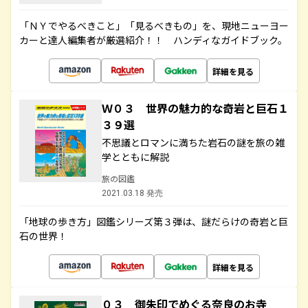
「ＮＹでやるべきこと」「見るべきもの」を、現地ニューヨー
カーと達人編集者が厳選紹介！！ ハンディなガイドブック。
詳細を見る
Ｗ０３ 世界の魅力的な奇岩と巨石１
３９選
不思議とロマンに満ちた岩石の謎を旅の雑
学とともに解説
旅の図鑑
2021.03.18 発売
「地球の歩き方」図鑑シリーズ第３弾は、謎だらけの奇岩と巨
石の世界！
詳細を見る
０３ 御朱印でめぐる奈良のお寺