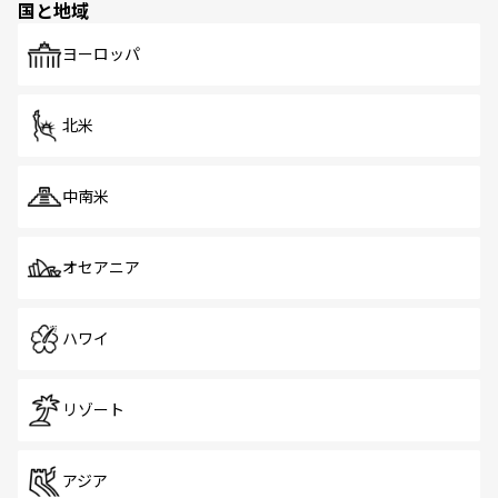
国と地域
発見がある。さらに、治安のよさや充実した公共交通機関
も、旅行者にとっては魅力的なポイント。グルメも豊富
で、ホーカーズは地元の風情を楽しめる外せないスポット
ヨーロッパ
だ。訪れる人を飽きさせないシンガポールで、多様な魅力
を体感しよう。 なお、新着のシンガポール情報は
コンテン
ツ一覧
を参照してほしい。
北米
中南米
オセアニア
ハワイ
リゾート
アジア