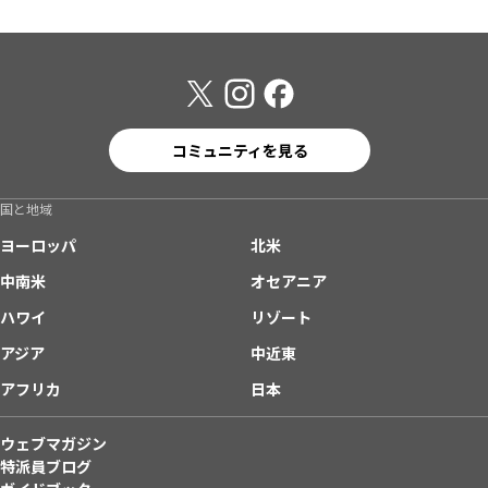
コミュニティを見る
国と地域
ヨーロッパ
北米
中南米
オセアニア
ハワイ
リゾート
アジア
中近東
アフリカ
日本
ウェブマガジン
特派員ブログ