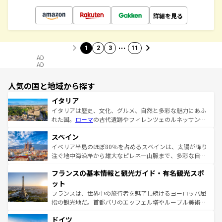
詳細を見る
…
1
2
3
11
AD
AD
人気の国と地域から探す
イタリア
イタリアは歴史、文化、グルメ、自然と多彩な魅力にあふ
れた国。
ローマ
の古代遺跡やフィレンツェのルネッサンス
美術、ヴェネツィアの運河など、歴史あるスポットはもち
スペイン
ろん、トスカーナの美しい田園風景やアマルフィ海岸の絶
景など、自然景観も見逃せない。観光の合間には、本場の
イベリア半島のほぼ80％を占めるスペインは、太陽が降り
ピザやパスタなど、絶品のイタリア料理を堪能することも
注ぐ地中海沿岸から雄大なピレネー山脈まで、多彩な自然
できる。朝目覚めてから夜眠るまで、すべての瞬間を楽し
と文化が詰まったヨーロッパ屈指の旅行先だ。多様な地域
フランスの基本情報と観光ガイド・有名観光スポ
ませてくれるイタリアで、忘れられない旅をしてみよう！
文化が根付くこの国では、情熱的なフラメンコ、熱気あふ
なお、新着のイタリア情報は
コンテンツ一覧
を参照してほ
れる闘牛、そして美味しいタパスが生活の一部となってい
ット
しい。
る。首都マドリードの洗練された雰囲気や、バルセロナの
フランスは、世界中の旅行者を魅了し続けるヨーロッパ屈
アートに溢れた街角から、地方では古代ローマ遺跡や中世
指の観光地だ。首都パリのエッフェル塔やルーブル美術館
の城塞都市、穏やかなビーチリゾートまで多彩な表情を見
といった象徴的なスポットから、田舎町の古風な美しさま
せる。地方によって風土や気候が異なるスペインはその個
ドイツ
で、幅広い魅力が詰まっている。華麗な宮殿、歴史的な大