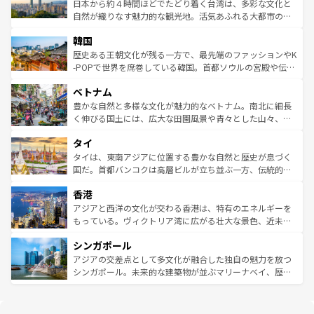
情報は
コンテンツ一覧
を参照してほしい。
人々、おいしいローカルフードやハワイアンミュージッ
ク）、タスマニアの美しい原生林やケアンズの熱帯雨林な
日本から約４時間ほどでたどり着く台湾は、多彩な文化と
ク、伝統的なフラダンスなど、すべてがハワイの魅力を彩
ど、見どころがたくさん。また、カフェやワイン、オージ
自然が織りなす魅力的な観光地。活気あふれる大都市の台
っている。訪れるたびに新しい発見と感動が待っているハ
ービーフなどの食文化も豊かで、美味しいものであふれて
北やノスタルジックな町並みが人気な九份（ジォウフェ
ワイを、存分に味わってほしい。 なお、新着のハワイ情報
韓国
いる。アクティビティも充実しており、サーフィンやダイ
ン）、静ひつな山岳地帯である台湾東部など、都市の喧騒
は
コンテンツ一覧
を参照してほしい。
ビング、ハイキングなど、アウトドア好きにはたまらな
と山間の静けさが共存しており、訪れる人に新しい発見と
歴史ある王朝文化が残る一方で、最先端のファッションやK
い。オーストラリアの多彩な魅力を存分に味わいつくそ
驚きをもたらしてくれる。また、奥深い台湾の食文化も魅
-POPで世界を席巻している韓国。首都ソウルの宮殿や伝統
う。 なお、新着のオーストラリア情報は
コンテンツ一覧
を
力で、夜市などの屋台グルメから高級料理、ヘルシーで美
家屋が並ぶエリアでは韓国の歴史と文化に浸ることがで
参照してほしい。
ベトナム
容にもいいと評判のスイーツなど、バラエティ豊かな料理
き、地方に足を延ばせば四季折々の自然美を楽しむことが
が味わえる。 なお、新着の台湾情報は
コンテンツ一覧
を参
できる。そして、キムチや焼肉、絶品のストリートフード
豊かな自然と多様な文化が魅力的なベトナム。南北に細長
照してほしい。
まで、さまざまな韓国料理が待っている。夜には、韓国な
く伸びる国土には、広大な田園風景や青々とした山々、世
らではのナイトライフも堪能できる。あたたかいホスピタ
界遺産に登録された壮大な自然景観が点在し、都市部では
タイ
リティに包まれながら、韓国の多彩な魅力を心ゆくまで味
急速な発展と共に伝統が息づく。ハノイの古い町並みやホ
わってみてほしい。 なお、新着の韓国情報は
コンテンツ一
ーチミン市のフランス統治時代の建物も、独特の雰囲気を
タイは、東南アジアに位置する豊かな自然と歴史が息づく
覧
を参照してほしい。
醸し出している。また、バラエティの豊かさとおいしさで
国だ。首都バンコクは高層ビルが立ち並ぶ一方、伝統的な
世界中の食通を魅了してやまないベトナム料理も魅力のひ
寺院や市場がいたるところに点在し、古きよき文化と現代
香港
とつ。フォーやバインミー、ベトナムコーヒーなどは、ぜ
の活気が交差している。北部ではチェンマイなどの山岳地
ひ現地で味わいたい。どの地域を訪れてもあたたかい人々
帯で自然と触れ合い、南部ではプーケットやクラビの美し
アジアと西洋の文化が交わる香港は、特有のエネルギーを
が旅行者を迎えてくれるので、きっと忘れられない旅にな
いビーチでリゾート気分を楽しむことができる。タイ料理
もっている。ヴィクトリア湾に広がる壮大な景色、近未来
るはずだ。 なお、新着のベトナム情報は
コンテンツ一覧
を
は世界的に有名で、屋台から高級レストランまで味覚を刺
的なアートスポット、そして歴史と現代が融合した町並
参照してほしい。
シンガポール
激する。気候は一年中温暖で、どの季節にも異なる楽しみ
み、どこを訪れても感動するはず。観光スポットが密集し
が待っている。親しみやすいタイの人々、仏教を中心とし
ており、効率よく見どころを回れるのも魅力。息をのむよ
アジアの交差点として多文化が融合した独自の魅力を放つ
た文化、そして多様な観光資源が、訪れる旅人を魅了し続
うな絶景から文化的な体験まで、香港を存分に楽しみ尽く
シンガポール。未来的な建築物が並ぶマリーナベイ、歴史
ける。 なお、新着のタイ情報は
コンテンツ一覧
を参照して
そう。 なお、新着の香港情報は
コンテンツ一覧
を参照して
と伝統を感じられるエスニックタウン、多数の緑豊かな公
ほしい。
ほしい。
園や自然保護区など、自然が調和した近代的な景観と文化
の多様性あふれるカラフルな町は、どこを歩いても新しい