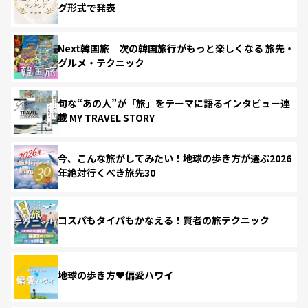
グ形式で発表
Next韓国旅 次の韓国旅行がもっと楽しくなる 旅先・
グルメ・テクニック
旬な“あの人”が「旅」をテーマに語るインタビュー連
載 MY TRAVEL STORY
今、こんな旅がしてみたい！地球の歩き方が選ぶ2026
年絶対行くべき旅先30
コスパもタイパもかなえる！賢者の旅テクニック
地球の歩き方♥偏愛ハワイ